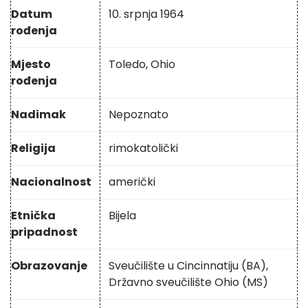
Datum
10. srpnja 1964
rođenja
Mjesto
Toledo, Ohio
rođenja
Nadimak
Nepoznato
Religija
rimokatolički
Nacionalnost
američki
Etnička
Bijela
pripadnost
Obrazovanje
Sveučilište u Cincinnatiju (BA),
Državno sveučilište Ohio (MS)