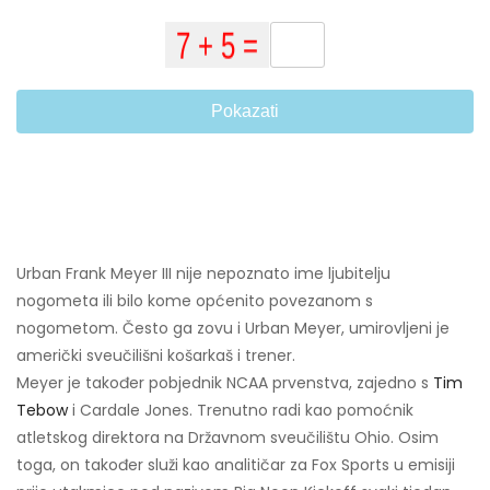
Pokazati
Urban Frank Meyer III nije nepoznato ime ljubitelju
nogometa ili bilo kome općenito povezanom s
nogometom. Često ga zovu i Urban Meyer, umirovljeni je
američki sveučilišni košarkaš i trener.
Meyer je također pobjednik NCAA prvenstva, zajedno s
Tim
Tebow
i Cardale Jones. Trenutno radi kao pomoćnik
atletskog direktora na Državnom sveučilištu Ohio. Osim
toga, on također služi kao analitičar za Fox Sports u emisiji