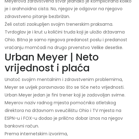
Meyerova zdravstvena stvar jednako je komplicirana koliko
je i arahnoidna cista. No, njegov je odgovor na njegovo
zdravstveno pitanje bezbrižan.
Želi ostati zaokupljen svojim trenerskim praksama.
Tvrdoglav je i krut u količini truda koji je uložio državama
Ohio. Bitna je samo njegova predanost poslu i predanost
vraćanju momčadi na drugo prvenstvo Velike desetke.
Urban Meyer | Neto
vrijednost i plaća
Unatoč svojim mentalnim i zdravstvenim problemima,
Meyer se uvijek poravnavao što se tiče neto vrijednosti.
Urban Meyer jedan je fini trener koji je zadovoljan svime.
Meyerov naziv radnog mjesta pomoćnika atletskog
direktora na državnom sveučilištu Ohio i TV mjesta na
ESPN-u i FOX-u dodao je prilično dobar iznos na njegov
bankovni račun.
Prema internetskim izvorima,