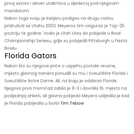
prvoj sezoni i devet utakmica u sljedećoj pod njegovim
mandatom.
Nakon toga svoju je karijeru podigao na drugu razinu
pridruživši se Utahu 2003. Meyerov tim osigurao je Top-25
poziciju te godine. Vodio je Utah Utes do pobjede u Bowl
Championship Seriesu, gdje su pobijedili Pittsburgh u Fiesta
Bowlu.
Florida Gators
Nakon što su njegove priče o uspjehu postale virusne,
mjesto glavnog trenera ponudili su mu i Sveučilište Florida i
Sveučilište Notre Dame. Ali, na kraju je odabrao Floride.
Njegova prva momčad zabila je 9-3 i dovršila 16. mjesto na
posljednjoj anketi, ali glavna pobjeda Meyera uslijedila je kad
je Florida pobijedila u borbi
Tim Tebow
.