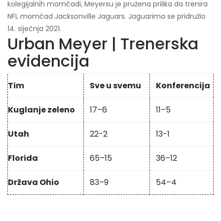
kolegijalnih momčadi, Meyersu je pružena prilika da trenira
NFL momčad Jacksonville Jaguars. Jaguarima se pridružio
14. siječnja 2021.
Urban Meyer | Trenerska
evidencija
Tim
Sve u svemu
Konferencija
Kuglanje zeleno
17–6
11–5
Utah
22-2
13-1
Florida
65–15
36–12
Država Ohio
83–9
54–4