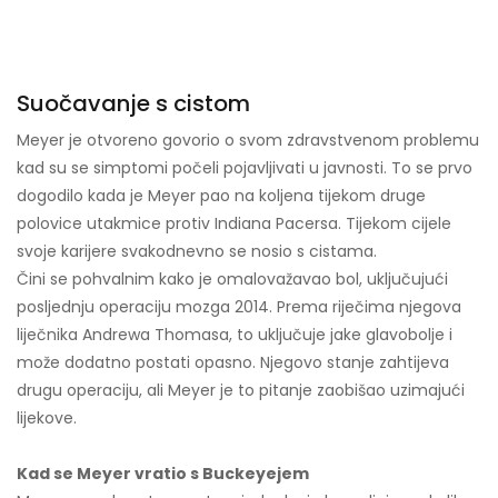
Suočavanje s cistom
Meyer je otvoreno govorio o svom zdravstvenom problemu
kad su se simptomi počeli pojavljivati ​​u javnosti. To se prvo
dogodilo kada je Meyer pao na koljena tijekom druge
polovice utakmice protiv Indiana Pacersa. Tijekom cijele
svoje karijere svakodnevno se nosio s cistama.
Čini se pohvalnim kako je omalovažavao bol, uključujući
posljednju operaciju mozga 2014. Prema riječima njegova
liječnika Andrewa Thomasa, to uključuje jake glavobolje i
može dodatno postati opasno. Njegovo stanje zahtijeva
drugu operaciju, ali Meyer je to pitanje zaobišao uzimajući
lijekove.
Kad se Meyer vratio s Buckeyejem