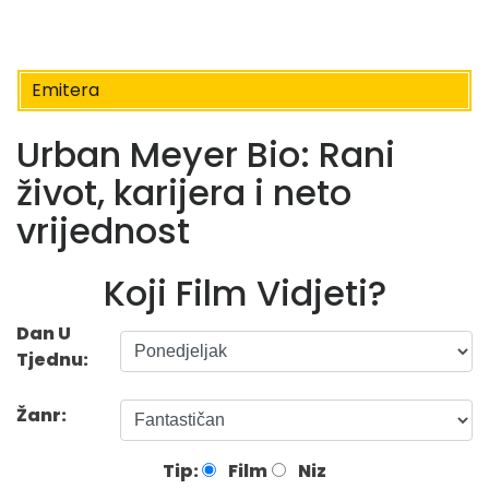
Emitera
Urban Meyer Bio: Rani
život, karijera i neto
vrijednost
Koji Film Vidjeti?
Dan U
Tjednu:
Žanr:
Tip:
Film
Niz