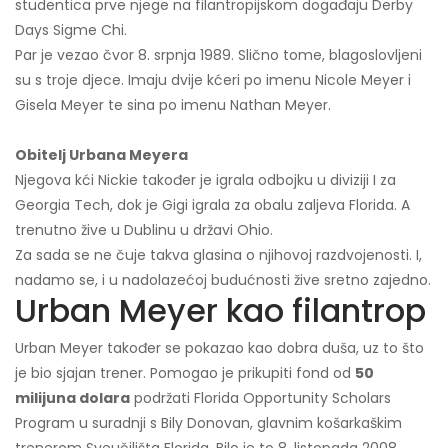
studentica prve njege na filantropijskom događaju Derby
Days Sigme Chi.
Par je vezao čvor 8. srpnja 1989. Slično tome, blagoslovljeni
su s troje djece. Imaju dvije kćeri po imenu Nicole Meyer i
Gisela Meyer te sina po imenu Nathan Meyer.
Obitelj Urbana Meyera
Njegova kći Nickie također je igrala odbojku u diviziji I za
Georgia Tech, dok je Gigi igrala za obalu zaljeva Florida. A
trenutno žive u Dublinu u državi Ohio.
Za sada se ne čuje takva glasina o njihovoj razdvojenosti. I,
nadamo se, i u nadolazećoj budućnosti žive sretno zajedno.
Urban Meyer kao filantrop
Urban Meyer također se pokazao kao dobra duša, uz to što
je bio sjajan trener. Pomogao je prikupiti fond od
50
milijuna dolara
podržati Florida Opportunity Scholars
Program u suradnji s Bily Donovan, glavnim košarkaškim