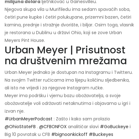
milijuna dolara
ljetnikovac u Gainesvilleu.
Njegova skupa vila u Murifiledu ima sedam spavaćih soba,
četiri pune kupke i četiri polukupane, prizemni bazen, četiri
kamina, prednje i stražnje dvorište, i biljar. Osim toga, vlasnik
je restorana u Dublinu u državi Ohio, koji se zove Urban
Meyers Pint House.
Urban Meyer | Prisutnost
na društvenim mrežama
Urban Meyer jednako je dostupan na Instagramu i Twitteru.
Na svojim Twitter ručicama ima lijepu količinu sljedbenika,
ali isto ne vrijedi i za njegove Instagram ručke.
Meyer ima podršku i vjernu bazu obožavatelja, a svoje
obožavatelje voli održavati netaknutima i objavama u igri i
izvan nje.
#UrbanMeyerPodcast
: Zašto i kako sam prolazio
@OhioStateFB
.
@CFBONFOX
analitičar slavi
#GoBuckeye
i
Big 10 povratak u CFB
#bignoonkickoff
#Buckeyes