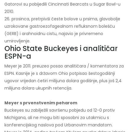
Gatorovi su pobijedili Cincinnati Bearcats u Sugar Bowl-u
2010.
26. prosinca, pretrpivši česte bolove u prsima, glavobolje
uzrokovane gastroezofagealnom refluksnom bolešću
(GERB) i arahnoidnu cistu, najavio je privremeno
umirovljenje.
Ohio State Buckeyes i analitičar
ESPN-a
Meyer je 2011. preuzeo posao analitičara / komentatora za
ESPN. Kasnije je s državom Ohio potpisao šestogodišnji
ugovor vrijedan četiri milijuna dolara godišnje, plus još 2,4
milijuna dolara ukupnih retencija.
Meyer s prvenstvenim peharom
Buckeyes su zabilježili savršenu pobjedu od 12-0 protiv
Michigana, ali ne mogu biti sposobni za utakmicu s
konferencijskog naslova pod Urbanovim mandatom.