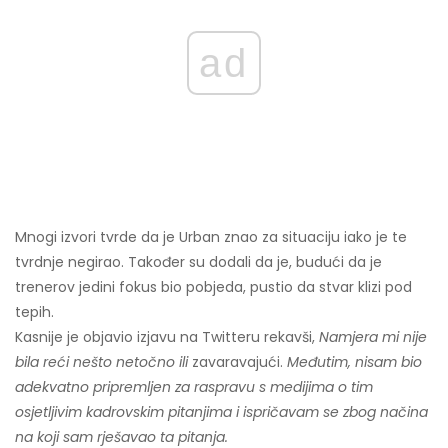
ad
Mnogi izvori tvrde da je Urban znao za situaciju iako je te
tvrdnje negirao. Također su dodali da je, budući da je
trenerov jedini fokus bio pobjeda, pustio da stvar klizi pod
tepih.
Kasnije je objavio izjavu na Twitteru rekavši,
Namjera mi nije
bila reći nešto netočno ili
zavaravajući.
Međutim, nisam bio
adekvatno pripremljen za raspravu s medijima o tim
osjetljivim kadrovskim pitanjima i ispričavam se zbog načina
na koji sam rješavao ta pitanja.