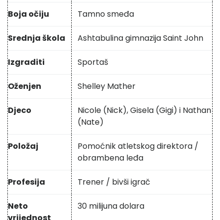
Boja očiju
Tamno smeđa
Srednja škola
Ashtabulina gimnazija Saint John
Izgraditi
Sportaš
Oženjen
Shelley Mather
Djeco
Nicole (Nick), Gisela (Gigi) i Nathan
(Nate)
Položaj
Pomoćnik atletskog direktora /
obrambena leđa
Profesija
Trener / bivši igrač
Neto
30 milijuna dolara
vrijednost