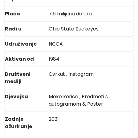
Plaća
7,6 milijuna dolara
Radi u
Ohio State Buckeyes
Udruživanje
NCCA
Aktivan od
1984
Društveni
Cvrkut
,
Instagram
mediji
Djevojka
Meke korice
,
Predmeti s
autogramom
&
Poster
Zadnje
2021
ažuriranje