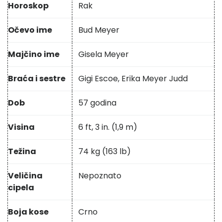
Horoskop
Rak
Očevo ime
Bud Meyer
Majčino ime
Gisela Meyer
Braća i sestre
Gigi Escoe, Erika Meyer Judd
Dob
57 godina
Visina
6 ft, 3 in. (1,9 m)
Težina
74 kg (163 lb)
Veličina
Nepoznato
cipela
Boja kose
Crno