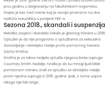
Meyer je 2014. godine trećom titulom prvaka države izborio
prvu godinu u doigravanju na fakultetskom nogometu.
Stajao je kao treći trener koji je osvojio prvenstvo na dva
različita sveučilišta u povijesti FBS-a.
Sezona 2018., skandali i suspenzija
Nekoliko zavjera i skandala čekalo je glavnog trenera u 2018.
Optužen je da nije progovorio o optužbama za seksualno
zlostavljanje i obiteljsko nasilje protiv pomoćnog trenera
Zacha Smitha.
Smitha je za takva nedjela optužila njegova bivša supruga
Courtney Smith. Nadalje, tvrdila je da su mnogi ljudi bliski
pomoćnom treneru znali za optužbu za obiteljsko nasilje
protiv njezina supruga iz 2015. godine. Ipak, o tome uopće
nikoga nije bilo briga.