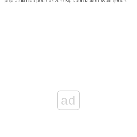
prije utakmice pod nazivom Big Noon Kickoff svaki tjedan.
ad