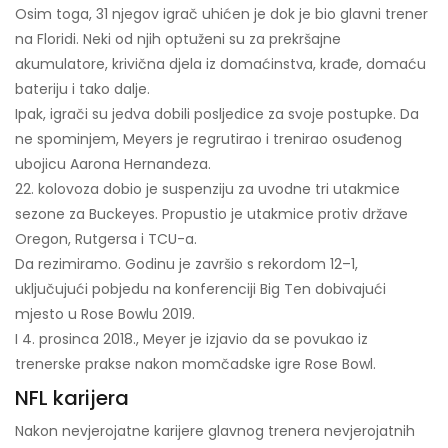
Osim toga, 31 njegov igrač uhićen je dok je bio glavni trener
na Floridi. Neki od njih optuženi su za prekršajne
akumulatore, krivična djela iz domaćinstva, krađe, domaću
bateriju i tako dalje.
Ipak, igrači su jedva dobili posljedice za svoje postupke. Da
ne spominjem, Meyers je regrutirao i trenirao osuđenog
ubojicu Aarona Hernandeza.
22. kolovoza dobio je suspenziju za uvodne tri utakmice
sezone za Buckeyes. Propustio je utakmice protiv države
Oregon, Rutgersa i TCU-a.
Da rezimiramo. Godinu je završio s rekordom 12–1,
uključujući pobjedu na konferenciji Big Ten dobivajući
mjesto u Rose Bowlu 2019.
I 4. prosinca 2018., Meyer je izjavio da se povukao iz
trenerske prakse nakon momčadske igre Rose Bowl.
NFL karijera
Nakon nevjerojatne karijere glavnog trenera nevjerojatnih