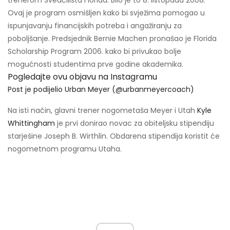
trenerom Sveučilišta Florida. Bilo je to 8. listopada 2008.
Ovaj je program osmišljen kako bi svježima pomogao u
ispunjavanju financijskih potreba i angažiranju za
poboljšanje. Predsjednik Bernie Machen pronašao je Florida
Scholarship Program 2006. kako bi privukao bolje
mogućnosti studentima prve godine akademika.
Pogledajte ovu objavu na Instagramu
Post je podijelio Urban Meyer (@urbanmeyercoach)
Na isti način, glavni trener nogometaša Meyer i Utah
Kyle
Whittingham
je prvi donirao novac za obiteljsku stipendiju
starješine Joseph B. Wirthlin. Obdarena stipendija koristit će
nogometnom programu Utaha.