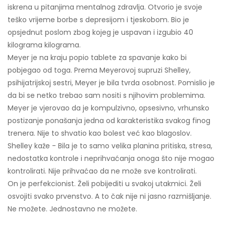
iskrena u pitanjima mentalnog zdravlja. Otvorio je svoje
teško vrijeme borbe s depresijom i tjeskobom. Bio je
opsjednut poslom zbog kojeg je uspavan i izgubio 40
kilograma kilograma.
Meyer je na kraju popio tablete za spavanje kako bi
pobjegao od toga. Prema Meyerovoj supruzi Shelley,
psihijatrijskoj sestri, Meyer je bila tvrda osobnost. Pomislio je
da bi se netko trebao sam nositi s njihovim problemima.
Meyer je vjerovao da je kompulzivno, opsesivno, vrhunsko
postizanje ponašanja jedna od karakteristika svakog finog
trenera. Nije to shvatio kao bolest već kao blagoslov.
Shelley kaže - Bila je to samo velika planina pritiska, stresa,
nedostatka kontrole i neprihvaćanja onoga što nije mogao
kontrolirati. Nije prihvaćao da ne može sve kontrolirati.
On je perfekcionist. Želi pobijediti u svakoj utakmici. Želi
osvojiti svako prvenstvo. A to čak nije ni jasno razmišljanje.
Ne možete. Jednostavno ne možete.