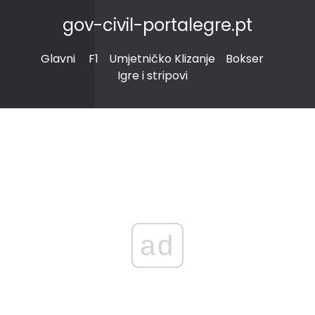
gov-civil-portalegre.pt
Glavni
F1
Umjetničko Klizanje
Bokser
Igre i stripovi
ad