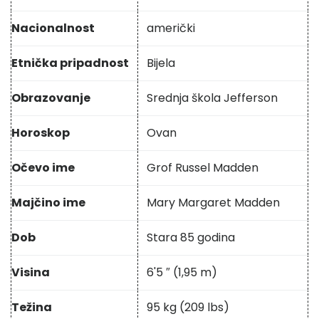
Nacionalnost
američki
Etnička pripadnost
Bijela
Obrazovanje
Srednja škola Jefferson
Horoskop
Ovan
Očevo ime
Grof Russel Madden
Majčino ime
Mary Margaret Madden
Dob
Stara 85 godina
Visina
6'5 ″ (1,95 m)
Težina
95 kg (209 lbs)