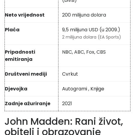
(bivši)
Neto vrijednost
200 milijuna dolara
Plaća
9,5 milijuna USD (u 2009.)
2 milijuna dolara (EA Sports)
Pripadnosti
NBC, ABC, Fox, CBS
emitiranja
Društveni mediji
Cvrkut
Djevojka
Autogrami
,
Knjige
Zadnje ažuriranje
2021
John Madden: Rani život,
obitelj i obrazovanje