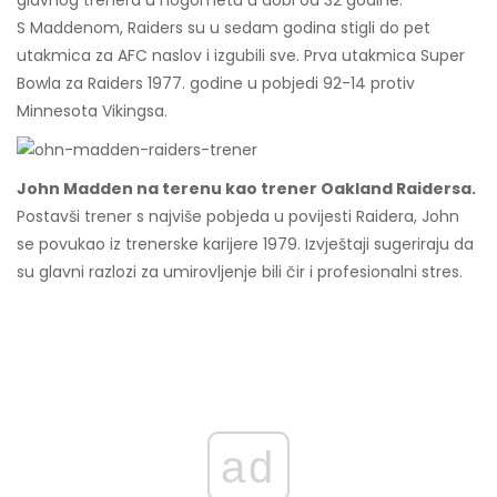
glavnog trenera u nogometu u dobi od 32 godine.
S Maddenom, Raiders su u sedam godina stigli do pet
utakmica za AFC naslov i izgubili sve. Prva utakmica Super
Bowla za Raiders 1977. godine u pobjedi 92-14 protiv
Minnesota Vikingsa.
John Madden na terenu kao trener Oakland Raidersa.
Postavši trener s najviše pobjeda u povijesti Raidera, John
se povukao iz trenerske karijere 1979. Izvještaji sugeriraju da
su glavni razlozi za umirovljenje bili čir i profesionalni stres.
ad