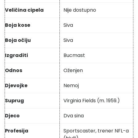
Veličina cipela
Nije dostupno
Boja kose
Siva
Boja očiju
Siva
Izgraditi
Bucmast
Odnos
Oženjen
Djevojke
Nemoj
Suprug
Virginia Fields (m. 1959.)
Djeco
Dva sina
Profesija
Sportscaster, trener NFL-a