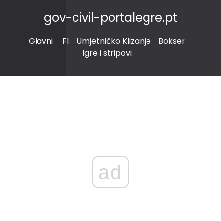
gov-civil-portalegre.pt
Glavni
F1
Umjetničko Klizanje
Bokser
Igre i stripovi
ad