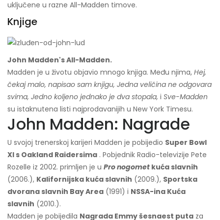
uključene u razne All-Madden timove.
Knjige
John Madden's All-Madden.
Madden je u životu objavio mnogo knjiga. Među njima,
Hej,
čekaj malo, napisao sam knjigu,
Jedna veličina ne odgovara
svima,
Jedno koljeno jednako je dva stopala,
i
Sve-Madden
su istaknute
na listi najprodavanijih u New York Timesu.
John Madden: Nagrade
U svojoj trenerskoj karijeri Madden je pobijedio
Super Bowl
XI s Oakland Raidersima
. Pobjednik Radio-televizije Pete
Rozelle iz 2002. primljen je u
Pro nogomet
kuća slavnih
(2006.),
Kalifornijska kuća slavnih
(2009.),
Sportska
dvorana slavnih Bay Area
(1991) i
NSSA-ina Kuća
slavnih
(2010.).
Madden je pobijedila
Nagrada Emmy šesnaest puta
za