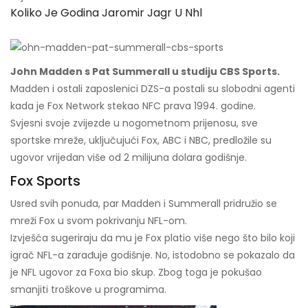
Koliko Je Godina Jaromir Jagr U Nhl
John Madden s Pat Summerall u studiju CBS Sports.
Madden i ostali zaposlenici DZS-a postali su slobodni agenti
kada je Fox Network stekao NFC prava 1994. godine.
Svjesni svoje zvijezde u nogometnom prijenosu, sve
sportske mreže, uključujući Fox, ABC i NBC, predložile su
ugovor vrijedan više od 2 milijuna dolara godišnje.
Fox Sports
Usred svih ponuda, par Madden i Summerall pridružio se
mreži Fox u svom pokrivanju NFL-om.
Izvješća sugeriraju da mu je Fox platio više nego što bilo koji
igrač NFL-a zarađuje godišnje. No, istodobno se pokazalo da
je NFL ugovor za Foxa bio skup. Zbog toga je pokušao
smanjiti troškove u programima.