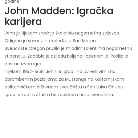
godine.
John Madden: Igračka
karijera
John je tijekom srednje škole bio nogometna zvijezda.
Odigrao je sezonu na koledžu u San Mateu.
Sveučilište Oregon pružilo je mladim talentima nogometnu
stipendiju. Zadobio je ozljedu koljena i operiran je. Poslije je
postao izvan igre.
Tijekom 1957-1958. John je igrao i na uvredljivim i na
obrambenim pozicijama za Mustange na Kalifornijskom
politehničkom državnom sveučilištu u San Luisu Obispu.
Igrao je kao hvatač u bejzbolskom timu sveučilišta.