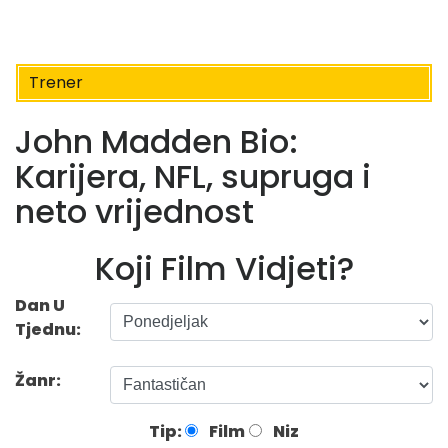
Trener
John Madden Bio:
Karijera, NFL, supruga i
neto vrijednost
Koji Film Vidjeti?
Dan U
Tjednu:
Žanr:
Tip:
Film
Niz