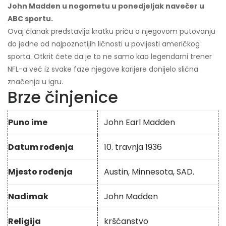
John Madden u nogometu u ponedjeljak navečer u
ABC sportu.
Ovaj članak predstavlja kratku priču o njegovom putovanju
do jedne od najpoznatijih ličnosti u povijesti američkog
sporta. Otkrit ćete da je to ne samo kao legendarni trener
NFL-a već iz svake faze njegove karijere donijelo slična
značenja u igru.
Brze činjenice
Puno ime
John Earl Madden
Datum rođenja
10. travnja 1936
Mjesto rođenja
Austin, Minnesota, SAD.
Nadimak
John Madden
Religija
kršćanstvo