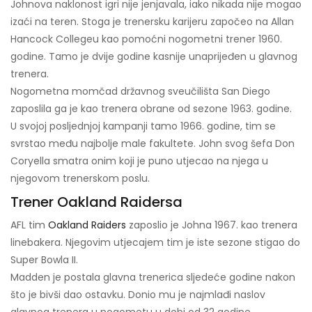
Johnova naklonost igri nije jenjavala, iako nikada nije mogao
izaći na teren. Stoga je trenersku karijeru započeo na Allan
Hancock Collegeu kao pomoćni nogometni trener 1960.
godine. Tamo je dvije godine kasnije unaprijeđen u glavnog
trenera.
Nogometna momčad državnog sveučilišta San Diego
zaposlila ga je kao trenera obrane od sezone 1963. godine.
U svojoj posljednjoj kampanji tamo 1966. godine, tim se
svrstao među najbolje male fakultete. John svog šefa Don
Coryella smatra onim koji je puno utjecao na njega u
njegovom trenerskom poslu.
Trener Oakland Raidersa
AFL tim
Oakland Raiders
zaposlio je Johna 1967. kao trenera
linebakera. Njegovim utjecajem tim je iste sezone stigao do
Super Bowla II.
Madden je postala glavna trenerica sljedeće godine nakon
što je bivši dao ostavku. Donio mu je najmlađi naslov