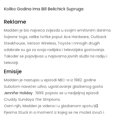
Koliko Godina Ima Bill Belichick Supruga
Reklame
Madden je bio najveća zvijezda u svojim emitivnim danima.
Svjesne toga, velike tvrtke poput Ace Hardware, Outback
Steakhouse, Verizon Wireless, Toyote i mnogih drugih
odabrale su ga za svoja radijska i televizijska gostovanja.
Također se pojavljivao u najavama javnih službi na radiju i
televiziji.
Emisije
Madden je nastupio u epizodi NBC-a iz 1982. godine
Subotom navečer uživo,
ugošćavanje glazbenog gosta
Jennifer Holiday
. 1999. pojavio se u nedjeljnoj epizodi
Cruddy Sundaya
The Simpsons.
Osim njih, Madden je viđena i u glazbenom spotu
U2
Pjesma Stuck in a moment iz kojeg se ne možeš izvući i