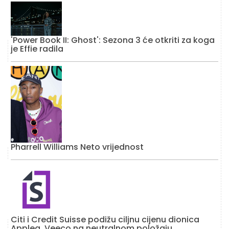
'Power Book II: Ghost': Sezona 3 će otkriti za koga
je Effie radila
Pharrell Williams Neto vrijednost
Citi i Credit Suisse podižu ciljnu cijenu dionica
Applea, Veeco na neutralnom položaju