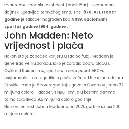
izvanrednu sportsku osobnost (analitičar) i izvanredan
daljinski upravljač tehničkog tima. The
1970. AFL trener
godine
je također nagrađen kao
NSSA nacionalni
sportaš godine 1984. godine
.
John Madden: Neto
vrijednost i plaća
Nakon što je započeo karijeru u radiodifuziji, Madden je
generirao veliku zaradu. Iako je zaradio dobru plaću u
Oakland Raidersima, sportske mreže poput ABC-a
osiguravale su mu godišnju plaću veću od 5 milijuna dolara.
Štoviše, imao je četverogodišnji ugovor s Foxom vrijedan 32
milijuna dolara. Također, s NBC-om je u kasnim danima
tamo zarađivao 9,5 milijuna dolara godišnje.
Neto vrijednost Johna Maddena od 2021. godine iznosi 200
milijuna dolara.