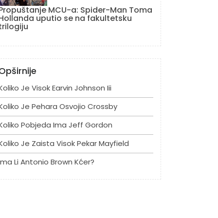
Propuštanje MCU-a: Spider-Man Toma
Hollanda uputio se na fakultetsku
trilogiju
Opširnije
Koliko Je Visok Earvin Johnson Iii
Koliko Je Pehara Osvojio Crossby
Koliko Pobjeda Ima Jeff Gordon
Koliko Je Zaista Visok Pekar Mayfield
Ima Li Antonio Brown Kćer?