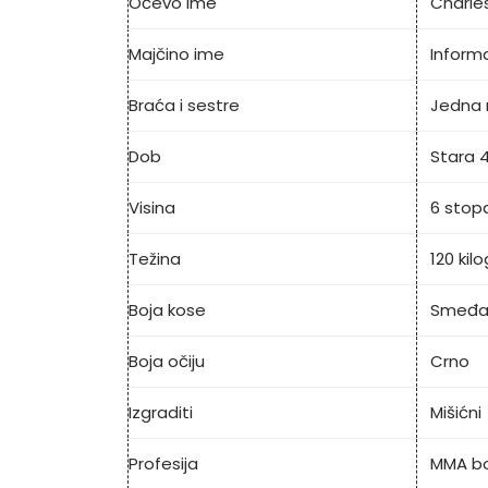
Očevo ime
Charle
Majčino ime
Inform
Braća i sestre
Jedna 
Dob
Stara 
Visina
6 stopa
Težina
120 ki
Boja kose
Smeđa
Boja očiju
Crno
Izgraditi
Mišićni
Profesija
MMA bo