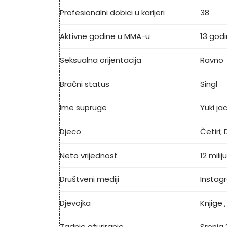
Profesionalni dobici u karijeri
38
Aktivne godine u MMA-u
13 god
Seksualna orijentacija
Ravno
Bračni status
Singl
Ime supruge
Yuki ja
Djeco
Četiri; 
Neto vrijednost
12 mili
Društveni mediji
Instag
Djevojka
Knjige
Zadnje ažuriranje
Srpnja 