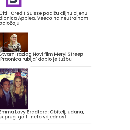
Citi i Credit Suisse podižu ciljnu cijenu
dionica Applea, Veeco na neutralnom
položaju
Stvarni razlog Novi film Meryl Streep
'Praonica rublja' dobio je tužbu
Emma Lavy Bradford: Obitelj, udana,
suprug, golf i neto vrijednost