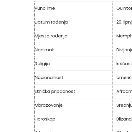
Puno ime
Quinto
Datum rođenja
20. lipn
Mjesto rođenja
Memphi
Nadimak
Divljanj
Religija
kršćan
Nacionalnost
američ
Etnička pripadnost
Afroam
Obrazovanje
Srednju
Horoskop
Blizanc