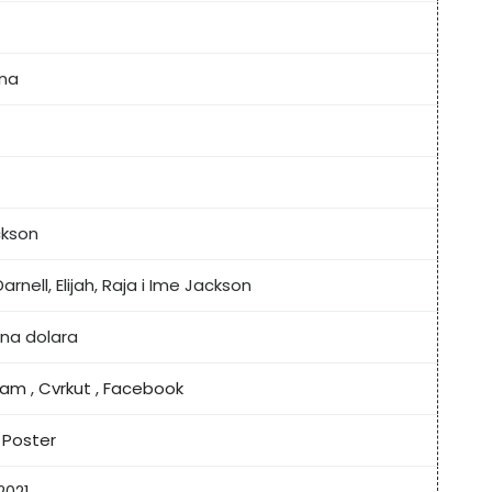
ina
ckson
Darnell, Elijah, Raja i Ime Jackson
juna dolara
ram
,
Cvrkut
,
Facebook
,
Poster
2021