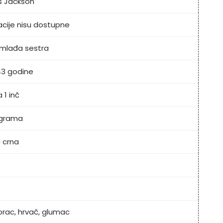
s Jackson
acije nisu dostupne
mlađa sestra
43 godine
 1 inč
lograma
 crna
rac, hrvač, glumac