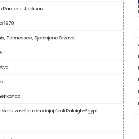
n Ramone Jackson
ja 1978
s, Tennessee, Sjedinjene Države
e
stvo
ki
erikanac
 školu završio u srednjoj školi Raleigh-Egypt
i