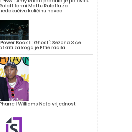
‘LPBW’: Amy Roloff prodala je polovicu
Roloff farmi Mattu Roloffu za
nedokučivu količinu novca
'Power Book II: Ghost': Sezona 3 će
otkriti za koga je Effie radila
Pharrell Williams Neto vrijednost