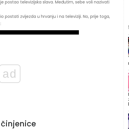
e postao televizijska slava. Međutim, sebe voli nazivati ​​
stati zvijezda u hrvanju i na televiziji. No, prije toga,
:
ad
činjenice