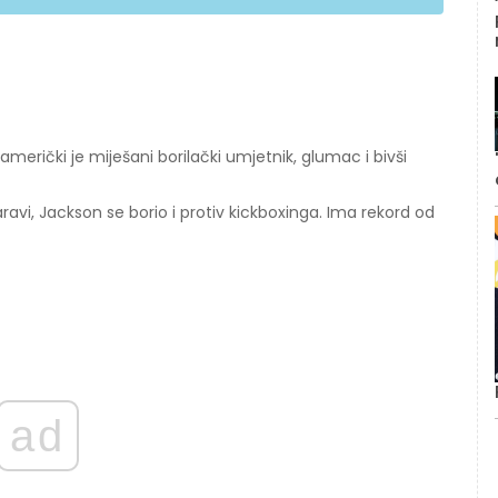
rički je miješani borilački umjetnik, glumac i bivši
avi, Jackson se borio i protiv kickboxinga. Ima rekord od
ad