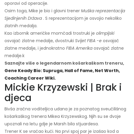
oporavi od operacije.
Osim toga, Mike je bio i glavni trener
Muška reprezentacija
Sjedinjenih Država
. S reprezentacijom je osvojio nekoliko
zlatnih medalja.
Kao izbornik američke momčadi trostruki je
olimpijski
osvajač zlatne medalje, dvostruki
Svijet FIBA ​​-e
osvajač
zlatne medalje, i jednokratno
FIBA Amerika
osvajač zlatne
medalje.k
Saznajte više o legendarnom košarkaškom treneru,
Gene Keady Bio: Supruga, Hall of Fame, Net Worth,
Coaching Career Wiki.
Mickie Krzyzewski | Brak i
djeca
Bivša zračna voditeljica udana je za poznatog sveučilišnog
košarkaškog trenera Mikea Krzyzewskog. Njih su se dvoje
upoznali na letu gdje je Marsh bila stjuardesa.
Trener K se vraćao kući. Na prvi spoj par je izašao kod a