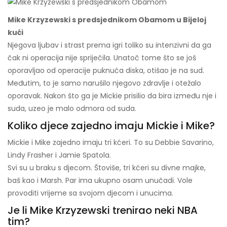
Mike Krzyzewski s predsjednikom Obamom u Bijeloj
kući
Njegova ljubav i strast prema igri toliko su intenzivni da ga
čak ni operacija nije spriječila. Unatoč tome što se još
oporavljao od operacije puknuća diska, otišao je na sud.
Međutim, to je samo narušilo njegovo zdravlje i otežalo
oporavak. Nakon što ga je Mickie prisilio da bira između nje i
suda, uzeo je malo odmora od suda.
Koliko djece zajedno imaju Mickie i Mike?
Mickie i Mike zajedno imaju tri kćeri. To su Debbie Savarino,
Lindy Frasher i Jamie Spatola.
Svi su u braku s djecom. Štoviše, tri kćeri su divne majke,
baš kao i Marsh. Par ima ukupno osam unučadi. Vole
provoditi vrijeme sa svojom djecom i unucima.
Je li Mike Krzyzewski trenirao neki NBA
tim?