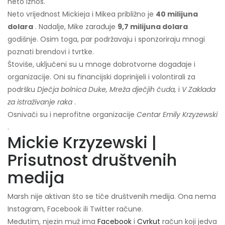
neto iznos.
Neto vrijednost Mickieja i Mikea približno je
40 milijuna
dolara
. Nadalje, Mike zarađuje
9,7 milijuna dolara
godišnje. Osim toga, par podržavaju i sponzoriraju mnogi
poznati brendovi i tvrtke.
Štoviše, uključeni su u mnoge dobrotvorne događaje i
organizacije. Oni su financijski doprinijeli i volontirali za
podršku
Dječja bolnica Duke, Mreža dječjih čuda,
i
V Zaklada
za istraživanje raka
.
Osnivači su i neprofitne organizacije
Centar Emily Krzyzewski
.
Mickie Krzyzewski |
Prisutnost društvenih
medija
Marsh nije aktivan što se tiče društvenih medija. Ona nema
Instagram, Facebook ili Twitter račune.
Međutim, njezin muž ima
Facebook
i
Cvrkut
račun koji jedva