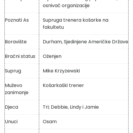
osnivač organizacije
Poznati As
Supruga trenera košarke na
fakultetu
Boravište
Durham, Sjedinjene Američke Države
Bračni status
Oženjen
Suprug
Mike Krzyzewski
Muževo
Košarkaški trener
zanimanje
Djeca
Tri; Debbie, Lindy i Jamie
Unuci
Osam