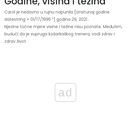
Godine, visina i težina
Carol je nedavno u rujnu napunila [izračunaj godine
datestring = 01/17/1995 ″] godina
26,
2021
.
Njezine točne mjere visine i težine nisu poznate. Međutim,
budući da je supruga košarkaškog trenera, vodi zdrav i
zdrav život.
ad