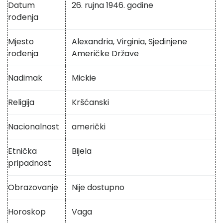
Datum
26. rujna 1946. godine
rođenja
Mjesto
Alexandria, Virginia, Sjedinjene
rođenja
Američke Države
Nadimak
Mickie
Religija
Kršćanski
Nacionalnost
američki
Etnička
Bijela
pripadnost
Obrazovanje
Nije dostupno
Horoskop
Vaga