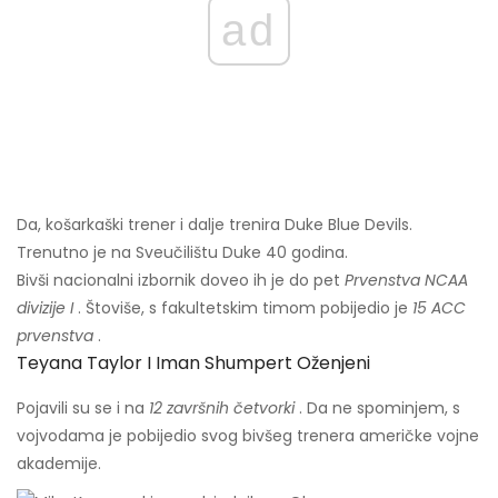
ad
Da, košarkaški trener i dalje trenira Duke Blue Devils.
Trenutno je na Sveučilištu Duke 40 godina.
Bivši nacionalni izbornik doveo ih je do pet
Prvenstva NCAA
divizije I
. Štoviše, s fakultetskim timom pobijedio je
15 ACC
prvenstva
.
Teyana Taylor I Iman Shumpert Oženjeni
Pojavili su se i na
12 završnih četvorki
. Da ne spominjem, s
vojvodama je pobijedio svog bivšeg trenera američke vojne
akademije.