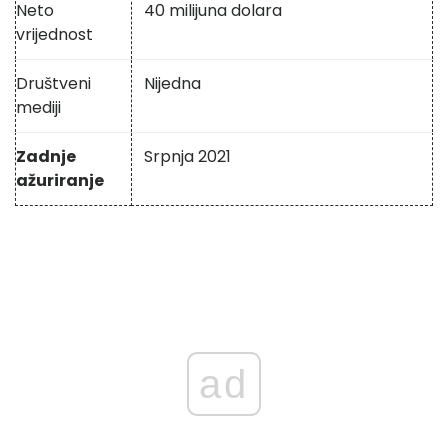
Neto
40 milijuna dolara
vrijednost
Društveni
Nijedna
mediji
Zadnje
Srpnja 2021
ažuriranje
ad