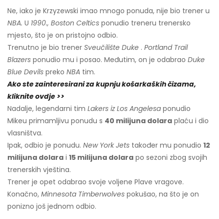
Ne, iako je Krzyzewski imao mnogo ponuda, nije bio trener u
NBA.
U
1990.,
Boston Celtics
ponudio treneru trenersko
mjesto, što je on pristojno odbio.
Trenutno je bio trener
Sveučilište Duke
.
Portland Trail
Blazers
ponudio mu i posao. Međutim, on je odabrao
Duke
Blue Devils
preko
NBA
tim.
Ako ste zainteresirani za kupnju košarkaških čizama,
kliknite ovdje >>
Nadalje, legendarni tim
Lakers iz Los Angelesa
ponudio
Mikeu primamljivu ponudu s
40 milijuna dolara
plaću i dio
vlasništva.
Ipak, odbio je ponudu.
New York Jets
također mu ponudio
12
milijuna dolara
i
15 milijuna dolara
po sezoni zbog svojih
trenerskih vještina.
Trener je opet odabrao svoje voljene Plave vragove.
Konačno,
Minnesota Timberwolves
pokušao, na što je on
ponizno još jednom odbio.