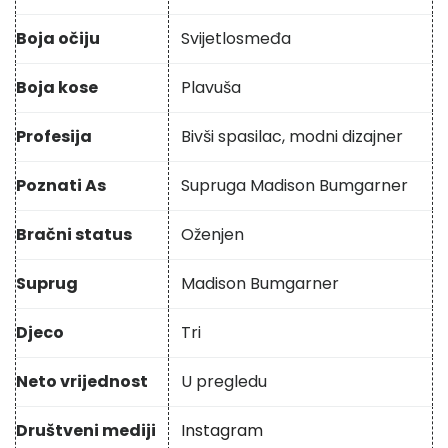
Boja očiju
Svijetlosmeđa
Boja kose
Plavuša
Profesija
Bivši spasilac, modni dizajner
Poznati As
Supruga Madison Bumgarner
Bračni status
Oženjen
Suprug
Madison Bumgarner
Djeco
Tri
Neto vrijednost
U pregledu
Društveni mediji
Instagram