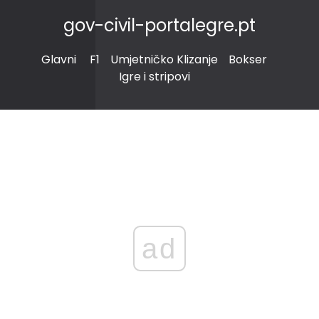
gov-civil-portalegre.pt
Glavni
F1
Umjetničko Klizanje
Bokser
Igre i stripovi
ad