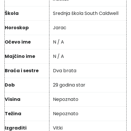
Škola
Srednja škola South Caldwell
Horoskop
Jarac
Očevo ime
N / A
Majčino ime
N / A
Braća i sestre
Dva brata
Dob
29 godina star
Visina
Nepoznato
Težina
Nepoznato
Izgraditi
Vitki