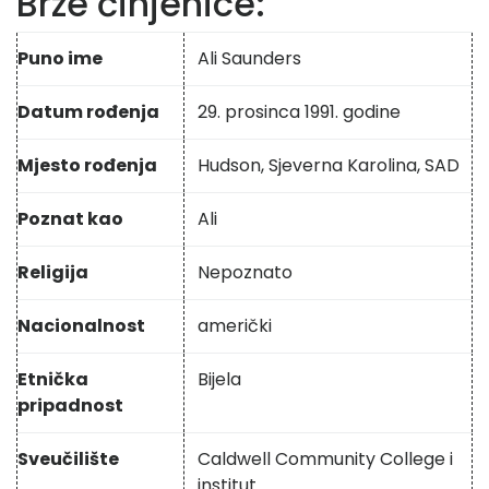
Brze činjenice:
Puno ime
Ali Saunders
Datum rođenja
29. prosinca 1991. godine
Mjesto rođenja
Hudson, Sjeverna Karolina, SAD
Poznat kao
Ali
Religija
Nepoznato
Nacionalnost
američki
Etnička
Bijela
pripadnost
Sveučilište
Caldwell Community College i
institut