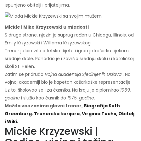
ispunjeno obitelji i prijateljima.
Mickie i Mike Krzyzewski u mladosti
S druge strane, njezin je suprug rođen u Chicagu, Illinois, od
Emily Krzyzewski i Williama Krzyzewskog.
Trener je bio vrlo atletsko dijete i igrao je košarku tijekom
srednje škole. Pohađao je i završio srednju školu u katoličkoj
školi St. Helen.
Zatim se pridružio
Vojna akademija Sjedinjenih Država
. Na
vojnoj akademiji bio je kapetan košarkaške reprezentacije.
Uz to, školovao se i za časnika. Na kraju je diplomirao
1969.
godine
i služio kao časnik do
1975. godine.
Možda vas zanima glavni trener,
Biografija Seth
Greenberg: Trenerska karijera, Virginia Techs, Obitelj
i Wiki.
Mickie Krzyzewski |