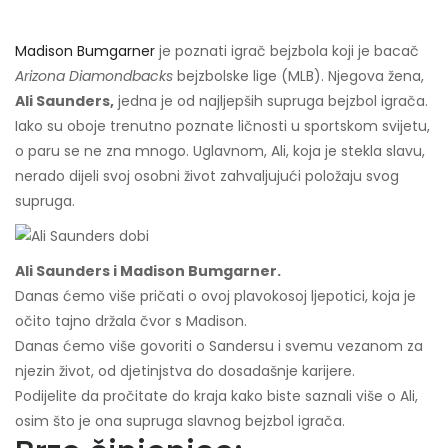
Madison Bumgarner
je poznati igrač bejzbola koji je bacač
Arizona Diamondbacks
bejzbolske lige (MLB). Njegova žena,
Ali Saunders,
jedna je od najljepših supruga bejzbol igrača.
Iako su oboje trenutno poznate ličnosti u sportskom svijetu,
o paru se ne zna mnogo. Uglavnom, Ali, koja je stekla slavu,
nerado dijeli svoj osobni život zahvaljujući položaju svog
supruga.
Ali Saunders i Madison Bumgarner.
Danas ćemo više pričati o ovoj plavokosoj ljepotici, koja je
očito tajno držala čvor s Madison.
Danas ćemo više govoriti o Sandersu i svemu vezanom za
njezin život, od djetinjstva do dosadašnje karijere.
Podijelite da pročitate do kraja kako biste saznali više o Ali,
osim što je ona supruga slavnog bejzbol igrača.