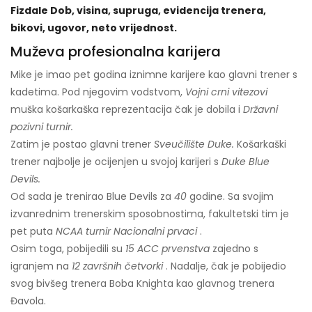
Fizdale Dob, visina, supruga, evidencija trenera,
bikovi, ugovor, neto vrijednost.
Muževa profesionalna karijera
Mike je imao pet godina iznimne karijere kao glavni trener s
kadetima. Pod njegovim vodstvom,
Vojni crni vitezovi
muška košarkaška reprezentacija čak je dobila i
Državni
pozivni turnir.
Zatim je postao glavni trener
Sveučilište Duke.
Košarkaški
trener najbolje je ocijenjen u svojoj karijeri s
Duke Blue
Devils.
Od sada je trenirao Blue Devils za
40
godine. Sa svojim
izvanrednim trenerskim sposobnostima, fakultetski tim je
pet puta
NCAA turnir Nacionalni prvaci
.
Osim toga, pobijedili su
15 ACC prvenstva
zajedno s
igranjem na
12 završnih četvorki
. Nadalje, čak je pobijedio
svog bivšeg trenera Boba Knighta kao glavnog trenera
Đavola.