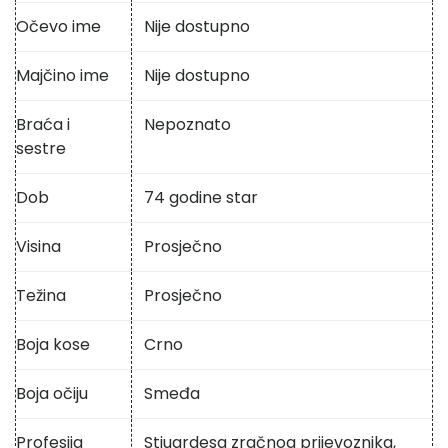
Očevo ime
Nije dostupno
Majčino ime
Nije dostupno
Braća i
Nepoznato
sestre
Dob
74 godine star
Visina
Prosječno
Težina
Prosječno
Boja kose
Crno
Boja očiju
Smeđa
Profesija
Stjuardesa zračnog prijevoznika,