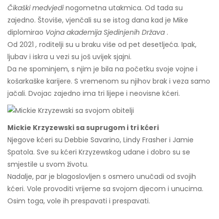
Čikaški medvjedi
nogometna utakmica. Od tada su
zajedno. Štoviše, vjenčali su se istog dana kad je Mike
diplomirao
Vojna akademija Sjedinjenih Država
.
Od 2021
,
roditelji su u braku više od pet desetljeća. Ipak,
ljubav i iskra u vezi su još uvijek sjajni.
Da ne spominjem, s njim je bila na početku svoje vojne i
košarkaške karijere. S vremenom su njihov brak i veza samo
jačali. Dvojac zajedno ima tri lijepe i neovisne kćeri.
Mickie Krzyzewski sa suprugom i tri kćeri
Njegove kćeri su Debbie Savarino, Lindy Frasher i Jamie
Spatola. Sve su kćeri Krzyzewskog udane i dobro su se
smjestile u svom životu.
Nadalje, par je blagoslovljen s osmero unučadi od svojih
kćeri. Vole provoditi vrijeme sa svojom djecom i unucima.
Osim toga, vole ih prespavati i prespavati.