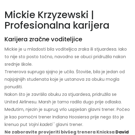
Mickie Krzyzewski |
Profesionalna karijera
Karijera zračne voditeljice
Mickie je u mladosti bila voditeljica zraka ili stjuardesa. Iako
to nije sto posto točno, navodno se obuci pridružila nakon
srednje škole.
Trenerova supruga sjajno je učila. Štoviše, bila je jedan od
najsjajnijih studenata koje je ustanova za obuku mogla
ponuditi.
Nakon što je završila obuku za stjuardesa, pridružila se
United Airlinesu. Marsh je tamo radila dugo prije odlaska.
Međutim, njezin je suprug vrlo uspješan glavni trener. Počeo
je kao pomoćni trener Indiana Hoosiersa prije nego što je
krenuo put
Vojni kadeti
' glavni trener.
Ne zaboravite provjeriti bivšeg trenera Knicksa
David