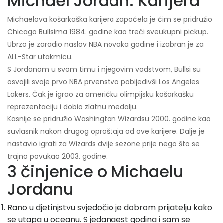
Michael Jordan: Karijera
Michaelova košarkaška karijera započela je čim se pridružio
Chicago Bullsima 1984. godine kao treći sveukupni pickup.
Ubrzo je zaradio naslov NBA novaka godine i izabran je za
ALL-Star utakmicu.
S Jordanom u svom timu i njegovim vodstvom, Bullsi su
osvojili svoje prvo NBA prvenstvo pobijedivši Los Angeles
Lakers. Čak je igrao za američku olimpijsku košarkašku
reprezentaciju i dobio zlatnu medalju.
Kasnije se pridružio Washington Wizardsu 2000. godine kao
suvlasnik nakon drugog oproštaja od ove karijere. Dalje je
nastavio igrati za Wizards dvije sezone prije nego što se
trajno povukao 2003. godine.
3 činjenice o Michaelu
Jordanu
Rano u djetinjstvu svjedočio je dobrom prijatelju kako
se utapa u oceanu. S jedanaest godina i sam se