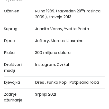
th
Oženjen
Rujna 1989. (razveden 29
Prosinca
2009.), travnja 2013
Suprug
Juanita Vanoy, Yvette Prieto
Djeco
Jeffery, Marcus i Jasmine
Plaća
300 milijuna dolara
Društveni
Instagram,
Cvrkut
mediji
Djevojka
Dres
,
Funko Pop
,
Potpisana roba
Zadnje
Srpnja 2021
ažuriranje