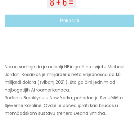
Pokazati
Nema sumnje da je najbolji NBA igrač na svijetu Michael
Jordan. Košarkaš je milijarder s neto vrijednošću od 1,6
milijardi dolara (svibanj 2021.), što ga čini jednim od
najbogatijih Afroamerikanaca.
Rođen u Brooklynu u New Yorku, pohađao je Sveučilište
Sjeverne Karoline. Ovdje je počeo igrati kao brucoš u
momčadskom sustavu trenera Deana Smitha.