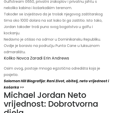
Gulfstream G550, privatni zrakoplov i privatnu jahtu s
nekoliko kabina i košarkaškim terenom.
Također se izvještava da je trošak njegovog zaštitarskog
tima oko 1000 dolara na sat kako bi ga zaštitio. Isto tako,
Jordan također troši puno svog bogatstva u golfu i
kockanju.
Nedavno je otišao na odmor u Dominikansku Republiku.
Ovdje je boravio na području Punta Cane u luksuznom
odmaralištu.
Koliko Novca Zaradi Erin Andrews
Osim ovog, postoje mnoga egzotična odredišta koja je
posjetio.
Solomon Hill Biografija: Rani život, obitelj, neto vrijednost i
košarka >>
Michael Jordan Neto
vrijednost: Dobrotvorna
djela