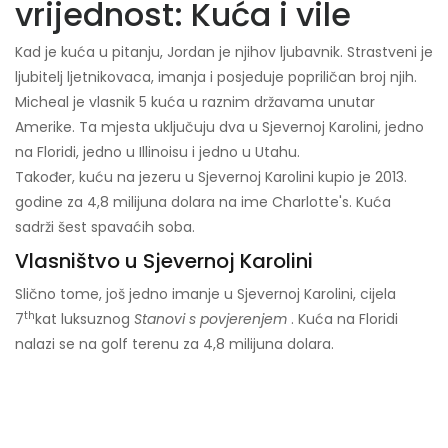
vrijednost: Kuća i vile
Kad je kuća u pitanju, Jordan je njihov ljubavnik. Strastveni je
ljubitelj ljetnikovaca, imanja i posjeduje popriličan broj njih.
Micheal je vlasnik 5 kuća u raznim državama unutar
Amerike. Ta mjesta uključuju dva u Sjevernoj Karolini, jedno
na Floridi, jedno u Illinoisu i jedno u Utahu.
Također, kuću na jezeru u Sjevernoj Karolini kupio je 2013.
godine za 4,8 milijuna dolara na ime Charlotte's. Kuća
sadrži šest spavaćih soba.
Vlasništvo u Sjevernoj Karolini
Slično tome, još jedno imanje u Sjevernoj Karolini, cijela
th
7
kat luksuznog
Stanovi s povjerenjem
. Kuća na Floridi
nalazi se na golf terenu za 4,8 milijuna dolara.