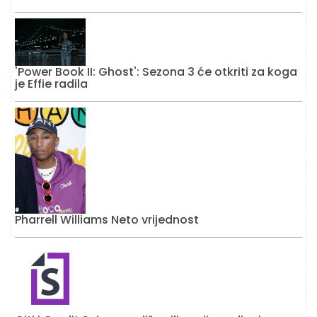
'Power Book II: Ghost': Sezona 3 će otkriti za koga
je Effie radila
Pharrell Williams Neto vrijednost