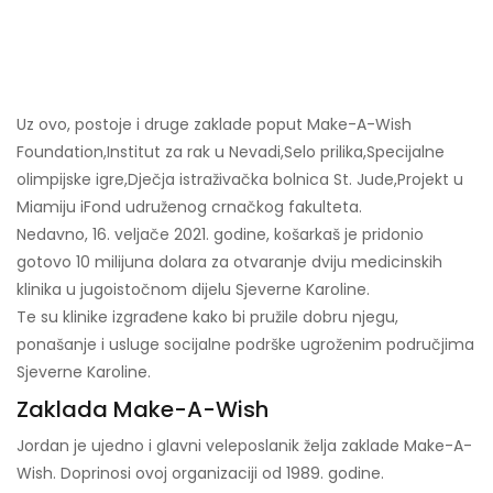
Uz ovo, postoje i druge zaklade poput Make-A-Wish
Foundation,
Institut za rak u Nevadi,
Selo prilika,
Specijalne
olimpijske igre,
Dječja istraživačka bolnica St. Jude,
Projekt u
Miamiju i
Fond udruženog crnačkog fakulteta.
Nedavno, 16. veljače 2021. godine, košarkaš je pridonio
gotovo 10 milijuna dolara za otvaranje dviju medicinskih
klinika u jugoistočnom dijelu Sjeverne Karoline.
Te su klinike izgrađene kako bi pružile dobru njegu,
ponašanje i usluge socijalne podrške ugroženim područjima
Sjeverne Karoline.
Zaklada Make-A-Wish
Jordan je ujedno i glavni veleposlanik želja zaklade Make-A-
Wish. Doprinosi ovoj organizaciji od 1989. godine.