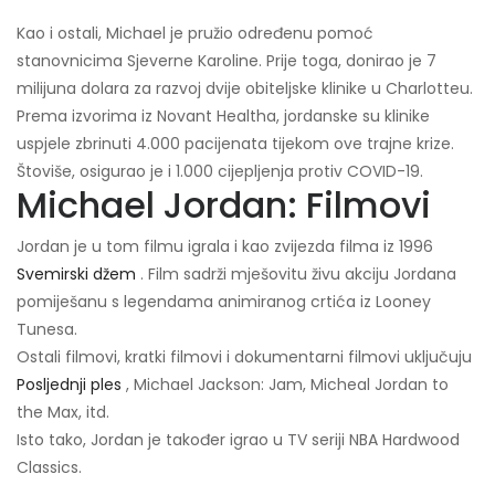
Kao i ostali, Michael je pružio određenu pomoć
stanovnicima Sjeverne Karoline. Prije toga, donirao je 7
milijuna dolara za razvoj dvije obiteljske klinike u Charlotteu.
Prema izvorima iz Novant Healtha, jordanske su klinike
uspjele zbrinuti 4.000 pacijenata tijekom ove trajne krize.
Štoviše, osigurao je i 1.000 cijepljenja protiv COVID-19.
Michael Jordan: Filmovi
Jordan je u tom filmu igrala i kao zvijezda filma iz 1996
Svemirski džem
. Film sadrži mješovitu živu akciju Jordana
pomiješanu s legendama animiranog crtića iz Looney
Tunesa.
Ostali filmovi, kratki filmovi i dokumentarni filmovi uključuju
Posljednji ples
, Michael Jackson: Jam, Micheal Jordan to
the Max, itd.
Isto tako, Jordan je također igrao u TV seriji NBA Hardwood
Classics.