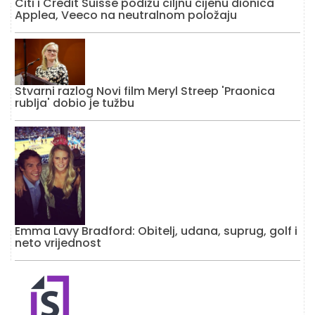
Citi i Credit Suisse podižu ciljnu cijenu dionica
Applea, Veeco na neutralnom položaju
Stvarni razlog Novi film Meryl Streep 'Praonica
rublja' dobio je tužbu
Emma Lavy Bradford: Obitelj, udana, suprug, golf i
neto vrijednost