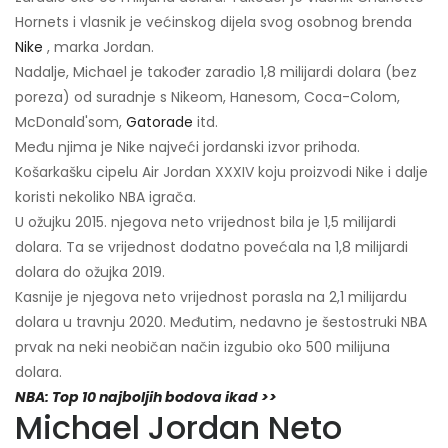
Hornets i vlasnik je većinskog dijela svog osobnog brenda
Nike
, marka Jordan.
Nadalje, Michael je također zaradio 1,8 milijardi dolara (bez
poreza) od suradnje s Nikeom, Hanesom, Coca-Colom,
McDonald'som,
Gatorade
itd.
Među njima je Nike najveći jordanski izvor prihoda.
Košarkašku cipelu Air Jordan XXXIV koju proizvodi Nike i dalje
koristi nekoliko NBA igrača.
U ožujku 2015. njegova neto vrijednost bila je 1,5 milijardi
dolara. Ta se vrijednost dodatno povećala na 1,8 milijardi
dolara do ožujka 2019.
Kasnije je njegova neto vrijednost porasla na 2,1 milijardu
dolara u travnju 2020. Međutim, nedavno je šestostruki NBA
prvak na neki neobičan način izgubio oko 500 milijuna
dolara.
NBA: Top 10 najboljih bodova ikad >>
Michael Jordan Neto