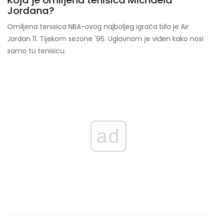
Koja je omiljena tenisica Michaela
Jordana?
Omiljena tenisica NBA-ovog najboljeg igrača bila je Air
Jordan 11. Tijekom sezone '96. Uglavnom je viđen kako nosi
samo tu tenisicu.
ad