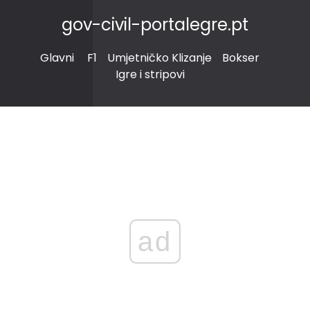
gov-civil-portalegre.pt
Glavni
F1
Umjetničko Klizanje
Bokser
Igre i stripovi
ad