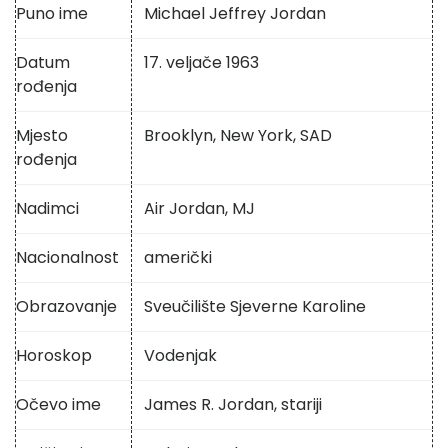
Puno ime
Michael Jeffrey Jordan
Datum
17. veljače 1963
rođenja
Mjesto
Brooklyn, New York, SAD
rođenja
Nadimci
Air Jordan, MJ
Nacionalnost
američki
Obrazovanje
Sveučilište Sjeverne Karoline
Horoskop
Vodenjak
Očevo ime
James R. Jordan, stariji