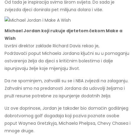
Od tada je inspiracija svima širom svijeta. Do sada je
zvijezda djeci donirala pet milijuna dolara i više.
Michael Jordan koji rukuje djetetom čekom Make a
Wish
Izvršni direktor zaklade Richard Davis rekao je,
Podržavači poput Michaela Jordana ključni su u pomaganju
ostvarenja želja da djeci s kritičnim bolestima i dalje
ispunjavaju želje koje mijenjaju život.
Da ne spominjem, zahvalili su se i NBA zvijezdi na zalaganju.
Zahvalni smo na predanosti Jordana da udovolji željama i
pruži resurse potrebne za ispunjenje dodatnih želja.
Uz ove doprinose, Jordan je također bio domaćin godišnjeg
dobrotvornog golf događaja koji poziva poznate osobe
poput Waynea Gretzkyja, Michaela Phelpsa, Chevy Chasea i
mnoge druge.