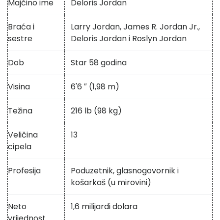
Majčino ime
Deloris Jordan
Braća i
Larry Jordan, James R. Jordan Jr.,
sestre
Deloris Jordan i Roslyn Jordan
Dob
Star 58 godina
Visina
6'6 ″ (1,98 m)
Težina
216 lb (98 kg)
Veličina
13
cipela
Profesija
Poduzetnik, glasnogovornik i
košarkaš (u mirovini)
Neto
1,6 milijardi dolara
vrijednost