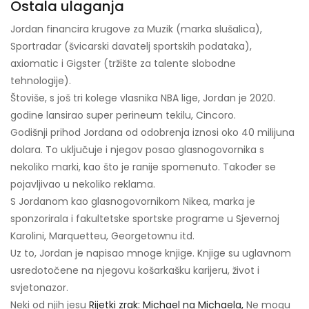
Ostala ulaganja
Jordan financira krugove za Muzik (marka slušalica),
Sportradar (švicarski davatelj sportskih podataka),
axiomatic i Gigster (tržište za talente slobodne
tehnologije).
Štoviše, s još tri kolege vlasnika NBA lige, Jordan je 2020.
godine lansirao super perineum tekilu, Cincoro.
Godišnji prihod Jordana od odobrenja iznosi oko 40 milijuna
dolara. To uključuje i njegov posao glasnogovornika s
nekoliko marki, kao što je ranije spomenuto. Također se
pojavljivao u nekoliko reklama.
S Jordanom kao glasnogovornikom Nikea, marka je
sponzorirala i fakultetske sportske programe u Sjevernoj
Karolini, Marquetteu, Georgetownu itd.
Uz to, Jordan je napisao mnoge knjige. Knjige su uglavnom
usredotočene na njegovu košarkašku karijeru, život i
svjetonazor.
Neki od njih jesu
Rijetki zrak: Michael na Michaela,
Ne mogu