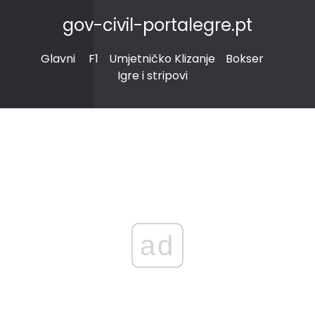
gov-civil-portalegre.pt
Glavni
F1
Umjetničko Klizanje
Bokser
Igre i stripovi
ad