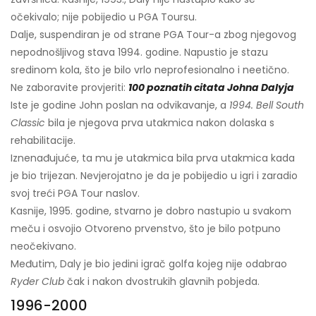
očekivalo; nije pobijedio u PGA Toursu.
Dalje, suspendiran je od strane PGA Tour-a zbog njegovog
nepodnošljivog stava 1994. godine. Napustio je stazu
sredinom kola, što je bilo vrlo neprofesionalno i neetično.
Ne zaboravite provjeriti:
100 poznatih citata Johna Dalyja
Iste je godine John poslan na odvikavanje, a
1994. Bell South
Classic
bila je njegova prva utakmica nakon dolaska s
rehabilitacije.
Iznenađujuće, ta mu je utakmica bila prva utakmica kada
je bio trijezan. Nevjerojatno je da je pobijedio u igri i zaradio
svoj treći PGA Tour naslov.
Kasnije, 1995. godine, stvarno je dobro nastupio u svakom
meču i osvojio Otvoreno prvenstvo, što je bilo potpuno
neočekivano.
Međutim, Daly je bio jedini igrač golfa kojeg nije odabrao
Ryder Club
čak i nakon dvostrukih glavnih pobjeda.
1996-2000