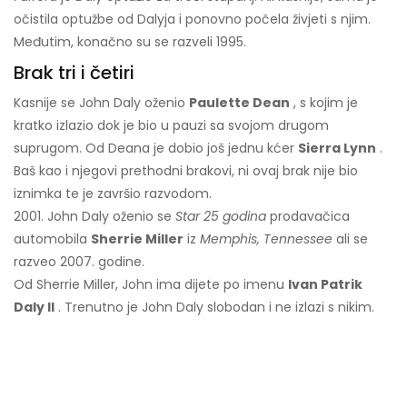
očistila optužbe od Dalyja i ponovno počela živjeti s njim.
Međutim, konačno su se razveli 1995.
Brak tri i četiri
Kasnije se John Daly oženio
Paulette Dean
, s kojim je
kratko izlazio dok je bio u pauzi sa svojom drugom
suprugom. Od Deana je dobio još jednu kćer
Sierra Lynn
.
Baš kao i njegovi prethodni brakovi, ni ovaj brak nije bio
iznimka te je završio razvodom.
2001. John Daly oženio se
Star 25 godina
prodavačica
automobila
Sherrie Miller
iz
Memphis, Tennessee
ali se
razveo 2007. godine.
Od Sherrie Miller, John ima dijete po imenu
Ivan Patrik
Daly II
. Trenutno je John Daly slobodan i ne izlazi s nikim.