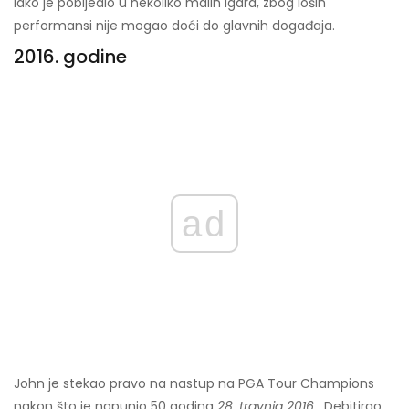
Iako je pobijedio u nekoliko malih igara, zbog loših
performansi nije mogao doći do glavnih događaja.
2016. godine
ad
John je stekao pravo na nastup na PGA Tour Champions
nakon što je napunio 50 godina
28. travnja 2016
. Debitirao