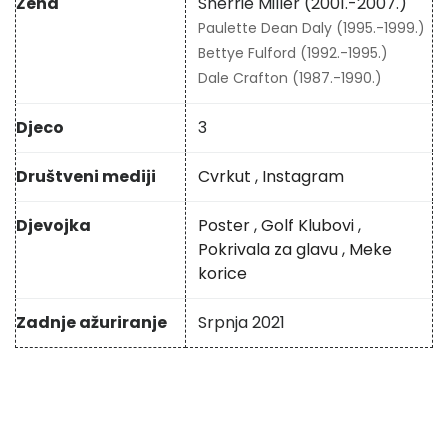
Žena
Sherrie Miller (2001.-2007.)
Paulette Dean Daly (1995.-1999.)
Bettye Fulford (1992.-1995.)
Dale Crafton (1987.-1990.)
Djeco
3
Društveni mediji
Cvrkut
,
Instagram
Djevojka
Poster
,
Golf Klubovi
,
Pokrivala za glavu
,
Meke
korice
Zadnje ažuriranje
Srpnja 2021