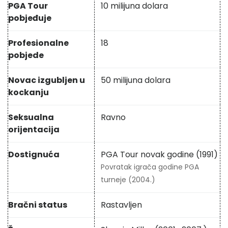
PGA Tour
10 milijuna dolara
pobjeđuje
Profesionalne
18
pobjede
Novac izgubljen u
50 milijuna dolara
kockanju
Seksualna
Ravno
orijentacija
Dostignuća
PGA Tour novak godine (1991)
Povratak igrača godine PGA
turneje (2004.)
Bračni status
Rastavljen