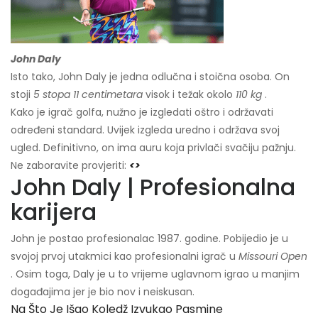
John Daly
Isto tako, John Daly je jedna odlučna i stoična osoba. On
stoji
5 stopa 11 centimetara
visok i težak okolo
110 kg
.
Kako je igrač golfa, nužno je izgledati oštro i održavati
određeni standard. Uvijek izgleda uredno i održava svoj
ugled. Definitivno, on ima auru koja privlači svačiju pažnju.
Ne zaboravite provjeriti:
<>
John Daly | Profesionalna
karijera
John je postao profesionalac 1987. godine. Pobijedio je u
svojoj prvoj utakmici kao profesionalni igrač u
Missouri Open
. Osim toga, Daly je u to vrijeme uglavnom igrao u manjim
događajima jer je bio nov i neiskusan.
Na Što Je Išao Koledž Izvukao Pasmine