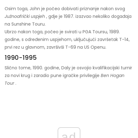
Osim toga, John je počeo dobivati ​​priznanje nakon svog
Južnoafrički uspjeh
, gdje je 1987. izazvao nekoliko događaja
na Sunshine Touru.
Ubrzo nakon toga, počeo je svirati u PGA Toursu, 1989.
godine, s određenim uspjehom, uključujući završetak T-14,
prvi rez u glavnom, završivši T-69 na US Openu.
1990-1995
Slično tome, 1990. godine, Daly je osvojio kvalifikacijski turnir
za novi krug i zaradio pune igračke privilegije
Ben Hogan
Tour
.
ad