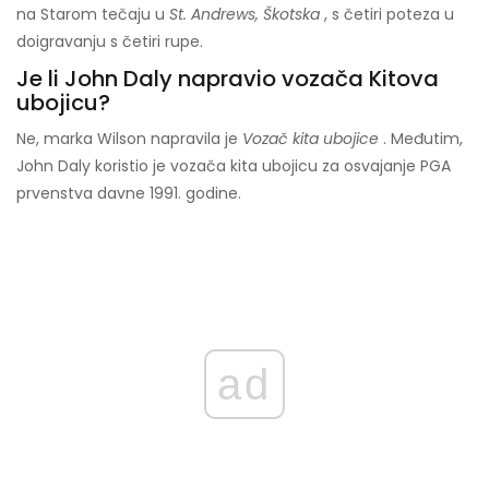
na Starom tečaju u
St. Andrews, Škotska
, s četiri poteza u
doigravanju s četiri rupe.
Je li John Daly napravio vozača Kitova
ubojicu?
Ne, marka Wilson napravila je
Vozač kita ubojice
. Međutim,
John Daly koristio je vozača kita ubojicu
za osvajanje PGA
prvenstva davne 1991. godine.
ad