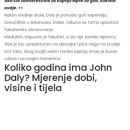
Ako ste zainteresirani za kupnju lopte za golf, kliknite
ovdje. >>
Nakon srednje škole, Daly je ponudio golf stipendiju
Sveučilište u Arkansasu
.
Dakle, odlučio se tamo upisati
za
fakultetsko obrazovanje.
Međutim, napustio je fakultet, a da nije završio diplomu.
Više je bio usredotočen na djevojke i piće nego na studije.
Isto tako, zbog svojih veza i navika pijenja, imao je buran
odnos i sa svojim trenerima.
Koliko godina ima John
Daly? Mjerenje dobi,
visine i tijela