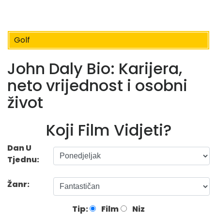
Golf
John Daly Bio: Karijera,
neto vrijednost i osobni
život
Koji Film Vidjeti?
Dan U
Tjednu:
Žanr:
Tip:
Film
Niz