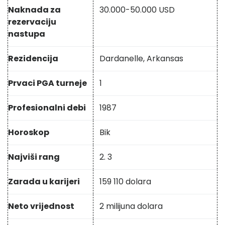
Naknada za
30.000-50.000 USD
rezervaciju
nastupa
Rezidencija
Dardanelle, Arkansas
Prvaci PGA turneje
1
Profesionalni debi
1987
Horoskop
Bik
Najviši rang
2. 3
Zarada u karijeri
159 110 dolara
Neto vrijednost
2 milijuna dolara