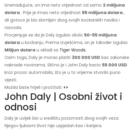
Iznenađujuće, on ima neto vrijednost od samo
2 milijuna
dolara
. Prije je imao neto vrijednost
65 milijuna dolara
,
ali gotovo je bio slomljen zbog svojih kockarskih navika i
razvoda.
Procjenjuje se da je Daly izgubio okolo
50-55 milijuna
dolara
u kockanju. Prema izvješćima, on je također izgubio
Milijun dolara
u okladi sa
Tiger Woods.
Osim toga, Daly je morao platiti
300 000 USD
kao zakonske
naknade novinama. Slično je i John Daly bacio
55 000 USD
kroz prozor automobila, što je u to vrijeme stvorilo puno
vijesti.
Možda biste htjeli i pročitati:
<>
John Daly | Osobni život i
odnosi
Daly je uvijek bio u središtu pozornosti zbog svojih veza.
Njegov ljubavni život nije uspješan kao i karijera.