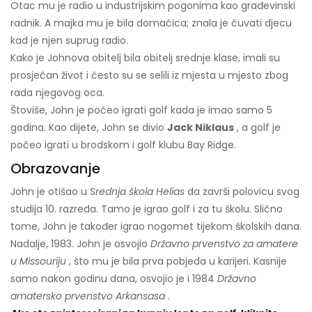
Otac mu je radio u industrijskim pogonima kao građevinski
radnik. A majka mu je bila domaćica; znala je čuvati djecu
kad je njen suprug radio.
Kako je Johnova obitelj bila obitelj srednje klase, imali su
prosječan život i često su se selili iz mjesta u mjesto zbog
rada njegovog oca.
Štoviše, John je počeo igrati golf kada je imao samo 5
godina. Kao dijete, John se divio
Jack Niklaus
, a golf je
počeo igrati u brodskom i golf klubu Bay Ridge.
Obrazovanje
John je otišao u
Srednja škola Helias
da završi polovicu svog
studija 10. razreda. Tamo je igrao golf i za tu školu. Slično
tome, John je također igrao nogomet tijekom školskih dana.
Nadalje, 1983. John je osvojio
Državno prvenstvo za amatere
u Missouriju
, što mu je bila prva pobjeda u karijeri. Kasnije
samo nakon godinu dana, osvojio je i 1984
Državno
amatersko prvenstvo Arkansasa
.