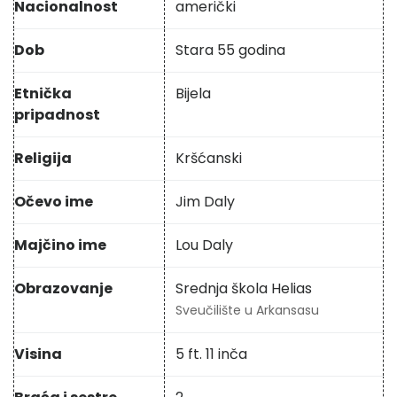
Nacionalnost
američki
Dob
Stara 55 godina
Etnička
Bijela
pripadnost
Religija
Kršćanski
Očevo ime
Jim Daly
Majčino ime
Lou Daly
Obrazovanje
Srednja škola Helias
Sveučilište u Arkansasu
Visina
5 ft. 11 inča