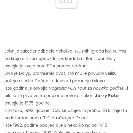
John je također odbacio nekoliko iskusnih igrača koji su mu
na kraju ulili samopouzdanje. Međutim, 1991. John Daly
osvojio je svoje prvo PGA prvenstvo ikad.
Ovo je Dalyju promijenio život, što mu je privuklo veliku
pažnju medija. Počeo je dobivati ​​priznanje i slavu.
Iste godine je osvojio
Nagrada PGA Tour za novaka godine
, i
bila je to prva velika pobjeda novaka nakon
Jerry Pate
osvojio je 1975. godine.
Isto tako, 1992. godine, Daly se uspješno probio na 5. mjestu
na Internacionalu, T-2 na
Kemper Open
.
Iste 1992. godine pobijedio je s nekoliko najboljih 10
završnica. Kasnije, 1993., Daly nije nastupio kako se