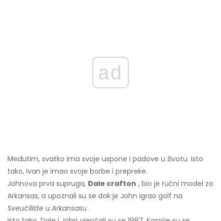
ad
Međutim, svatko ima svoje uspone i padove u životu. Isto
tako, Ivan je imao svoje borbe i prepreke.
Johnova prva supruga,
Dale crafton
, bio je ručni model za
Arkansas, a upoznali su se dok je John igrao golf na
Sveučilište u Arkansasu
.
Isto tako, Dale i John vjenčali su se 1987. Kasnije su se