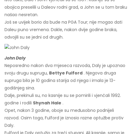
obojica preselili u Daleov rodni grad, a John se u tom braku
našao nesretan.
Još se uvijek borio da bude na PGA Tour; nije mogao dati
Daleu puno vremena. Dakle, nakon dvije godine braka,
odvojili su se jedni od drugih.
John Daly
Neposredno nakon dva mjeseca razvoda, Daly je upoznao
svoju drugu suprugu,
Bettye Fulford
. Njegova druga
supruga bila je 10 godina starija od njega i imala je 13-
godišnjeg sina.
Dalje, prekinuli su, no kasnije su se pomirili i vjenčali 1992.
godine i rodili
Shynah Hale
.
Opet, nakon 3 godine, oboje su međusobno podnijeli
razvod. Osim toga, Fulford je iznosio razne optužbe protiv
Daly.
Fulford je Daly optužio za treći stupanj. Ali kasnije, sama je