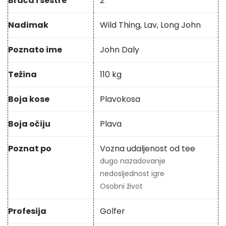
Braća i sestre
2
Nadimak
Wild Thing, Lav, Long John
Poznato ime
John Daly
Težina
110 kg
Boja kose
Plavokosa
Boja očiju
Plava
Poznat po
Vozna udaljenost od tee
dugo nazadovanje
nedosljednost igre
Osobni život
Profesija
Golfer