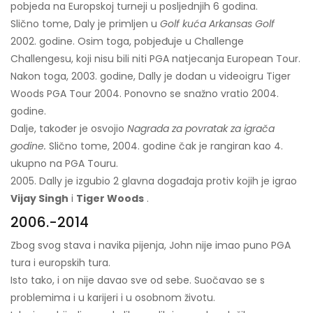
pobjeda na Europskoj turneji u posljednjih 6 godina.
Slično tome, Daly je primljen u
Golf kuća Arkansas Golf
2002. godine. Osim toga, pobjeđuje u Challenge
Challengesu, koji nisu bili niti PGA natjecanja European Tour.
Nakon toga, 2003. godine, Dally je dodan u videoigru Tiger
Woods PGA Tour 2004. Ponovno se snažno vratio 2004.
godine.
Dalje, također je osvojio
Nagrada za povratak za igrača
godine.
Slično tome, 2004. godine čak je rangiran kao 4.
ukupno na PGA Touru.
2005. Dally je izgubio 2 glavna događaja protiv kojih je igrao
Vijay Singh
i
Tiger Woods
.
2006.-2014
Zbog svog stava i navika pijenja, John nije imao puno PGA
tura i europskih tura.
Isto tako, i on nije davao sve od sebe. Suočavao se s
problemima i u karijeri i u osobnom životu.