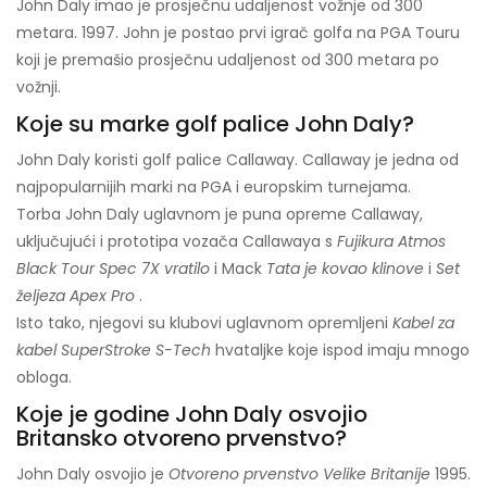
John Daly imao je prosječnu udaljenost vožnje od 300
metara. 1997. John je postao prvi igrač golfa na PGA Touru
koji je premašio prosječnu udaljenost od 300 metara po
vožnji.
Koje su marke golf palice John Daly?
John Daly koristi golf palice Callaway. Callaway je jedna od
najpopularnijih marki na PGA i europskim turnejama.
Torba John Daly uglavnom je puna opreme Callaway,
uključujući i prototipa vozača Callawaya s
Fujikura Atmos
Black Tour Spec 7X vratilo
i Mack
Tata je kovao klinove
i
Set
željeza Apex Pro
.
Isto tako, njegovi su klubovi uglavnom opremljeni
Kabel za
kabel SuperStroke S-Tech
hvataljke koje ispod imaju mnogo
obloga.
Koje je godine John Daly osvojio
Britansko otvoreno prvenstvo?
John Daly osvojio je
Otvoreno prvenstvo Velike Britanije
1995.