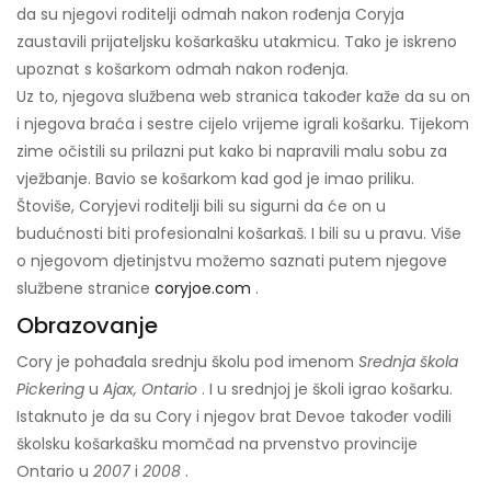
da su njegovi roditelji odmah nakon rođenja Coryja
zaustavili prijateljsku košarkašku utakmicu. Tako je iskreno
upoznat s košarkom odmah nakon rođenja.
Uz to, njegova službena web stranica također kaže da su on
i njegova braća i sestre cijelo vrijeme igrali košarku. Tijekom
zime očistili su prilazni put kako bi napravili malu sobu za
vježbanje. Bavio se košarkom kad god je imao priliku.
Štoviše, Coryjevi roditelji bili su sigurni da će on u
budućnosti biti profesionalni košarkaš. I bili su u pravu. Više
o njegovom djetinjstvu možemo saznati putem njegove
službene stranice
coryjoe.com
.
Obrazovanje
Cory je pohađala srednju školu pod imenom
Srednja škola
Pickering
u
Ajax, Ontario
. I u srednjoj je školi igrao košarku.
Istaknuto je da su Cory i njegov brat Devoe također vodili
školsku košarkašku momčad na prvenstvo provincije
Ontario u
2007
i
2008
.