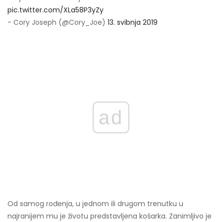
pic.twitter.com/XLa58P3yZy
- Cory Joseph (@Cory_Joe)
13. svibnja 2019
ad
Od samog rođenja, u jednom ili drugom trenutku u
najranijem mu je životu predstavljena košarka. Zanimljivo je