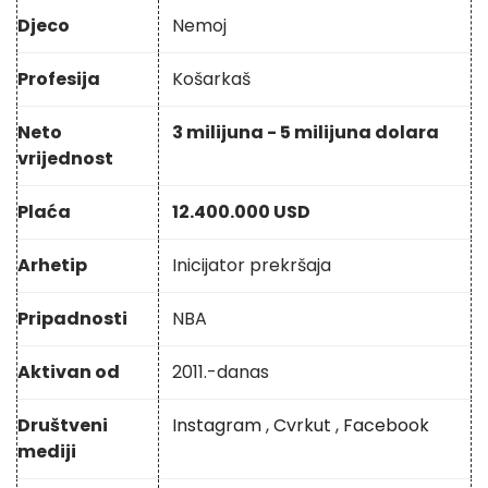
Djeco
Nemoj
Profesija
Košarkaš
Neto
3 milijuna - 5 milijuna dolara
vrijednost
Plaća
12.400.000 USD
Arhetip
Inicijator prekršaja
Pripadnosti
NBA
Aktivan od
2011.-danas
Društveni
Instagram
,
Cvrkut
,
Facebook
mediji