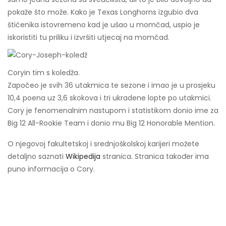
pokaže što može. Kako je Texas Longhorns izgubio dva
štićenika istovremeno kad je ušao u momčad, uspio je
iskoristiti tu priliku i izvršiti utjecaj na momčad.
Coryin tim s koledža.
Započeo je svih 36 utakmica te sezone i imao je u prosjeku
10,4 poena uz 3,6 skokova i tri ukradene lopte po utakmici.
Cory je fenomenalnim nastupom i statistikom donio ime za
Big 12 All-Rookie Team i donio mu Big 12 Honorable Mention.
O njegovoj fakultetskoj i srednjoškolskoj karijeri možete
detaljno saznati
Wikipedija
stranica. Stranica također ima
puno informacija o Cory.