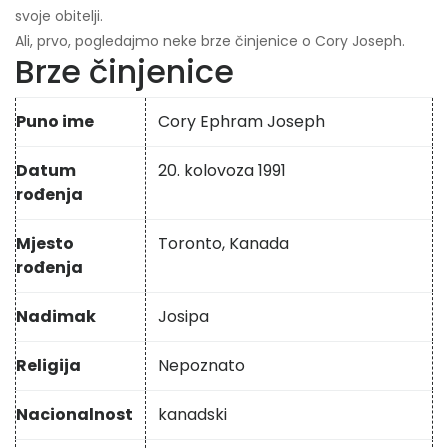
svoje obitelji.
Ali, prvo, pogledajmo neke brze činjenice o Cory Joseph.
Brze činjenice
Puno ime
Cory Ephram Joseph
Datum
20. kolovoza 1991
rođenja
Mjesto
Toronto, Kanada
rođenja
Nadimak
Josipa
Religija
Nepoznato
Nacionalnost
kanadski