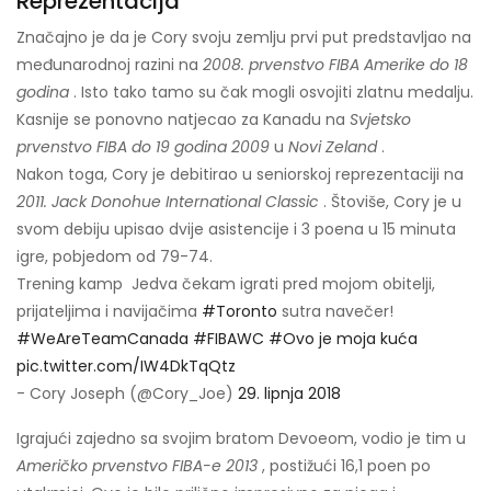
Reprezentacija
Značajno je da je Cory svoju zemlju prvi put predstavljao na
međunarodnoj razini na
2008. prvenstvo FIBA ​​Amerike do 18
godina
. Isto tako tamo su čak mogli osvojiti zlatnu medalju.
Kasnije se ponovno natjecao za Kanadu na
Svjetsko
prvenstvo FIBA ​​do 19 godina 2009
u
Novi Zeland
.
Nakon toga, Cory je debitirao u seniorskoj reprezentaciji na
2011. Jack Donohue International Classic
. Štoviše, Cory je u
svom debiju upisao dvije asistencije i 3 poena u 15 minuta
igre, pobjedom od 79-74.
Trening kamp ️ Jedva čekam igrati pred mojom obitelji,
prijateljima i navijačima
#Toronto
sutra navečer!
#WeAreTeamCanada
#FIBAWC
#Ovo je moja kuća
pic.twitter.com/IW4DkTqQtz
- Cory Joseph (@Cory_Joe)
29. lipnja 2018
Igrajući zajedno sa svojim bratom Devoeom, vodio je tim u
Američko prvenstvo FIBA-e 2013
, postižući 16,1 poen po