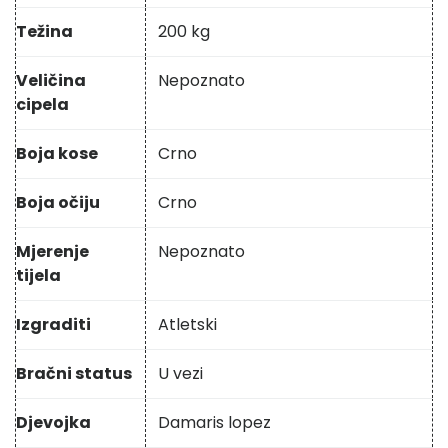
Težina
200 kg
Veličina
Nepoznato
cipela
Boja kose
Crno
Boja očiju
Crno
Mjerenje
Nepoznato
tijela
Izgraditi
Atletski
Bračni status
U vezi
Djevojka
Damaris lopez