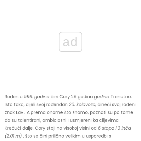
ad
Rođen u
1991. godine
čini Cory 29 godina
godine
Trenutno.
Isto tako, dijeli svoj rođendan
20. kolovoza,
čineći svoj rođeni
znak Lav
.
A prema onome što znamo, poznati su po tome
da su talentirani, ambiciozni i usmjereni ka ciljevima.
Krećući dalje, Cory stoji na visokoj visini od
6 stopa i 3 inča
(2,01 m)
, što se čini prilično velikim u usporedbi s