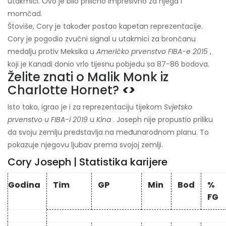
utakmici. Ovo je bilo prilično impresivno za njega i
momčad.
Štoviše, Cory je također postao kapetan reprezentacije.
Cory je pogodio zvučni signal u utakmici za brončanu
medalju protiv Meksika u
Američko prvenstvo FIBA-e 2015
,
koji je Kanadi donio vrlo tijesnu pobjedu sa 87-86 bodova.
Želite znati o Malik Monk iz
Charlotte Hornet?
<>
Isto tako, igrao je i za reprezentaciju tijekom
Svjetsko
prvenstvo u FIBA-i 2019
u
Kina
. Joseph nije propustio priliku
da svoju zemlju predstavlja na međunarodnom planu. To
pokazuje njegovu ljubav prema svojoj zemlji.
Cory Joseph | Statistika karijere
Godina
Tim
GP
Min
Bod
%
FG