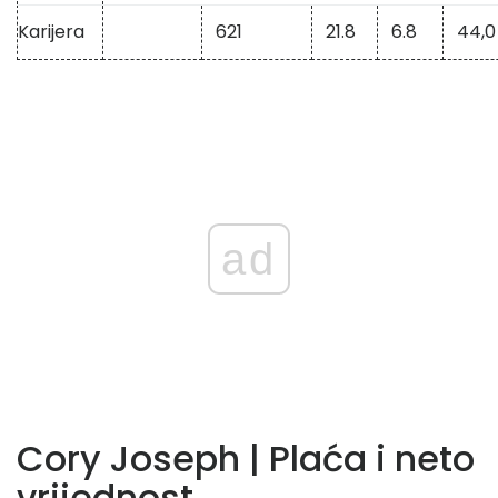
Karijera
621
21.8
6.8
44,0
ad
Cory Joseph | Plaća i neto
vrijednost