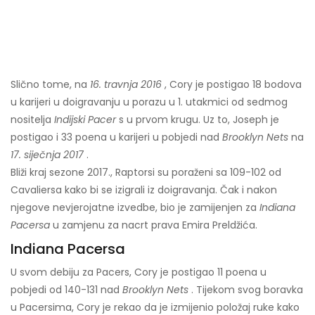
Slično tome, na
16. travnja 2016
, Cory je postigao 18 bodova
u karijeri u doigravanju u porazu u 1. utakmici od sedmog
nositelja
Indijski Pacer
s u prvom krugu. Uz to, Joseph je
postigao i 33 poena u karijeri u pobjedi nad
Brooklyn Nets
na
17. siječnja 2017
.
Bliži kraj sezone 2017., Raptorsi su poraženi sa 109-102 od
Cavaliersa kako bi se izigrali iz doigravanja. Čak i nakon
njegove nevjerojatne izvedbe, bio je zamijenjen za
Indiana
Pacersa
u zamjenu za nacrt prava Emira Preldžića.
Indiana Pacersa
U svom debiju za Pacers, Cory je postigao 11 poena u
pobjedi od 140-131 nad
Brooklyn Nets
. Tijekom svog boravka
u Pacersima, Cory je rekao da je izmijenio položaj ruke kako