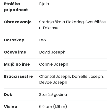
Etnička
Bijela
pripadnost
Obrazovanje
Srednja škola Pickering, Sveučilište
u Teksasu
Horoskop
Leo
Očevo ime
David Joseph
Majčino ime
Connie Joseph
Braća i sestre
Chantal Joseph, Danielle Joseph,
Devoe Joseph
Dob
Star 29 godina
Visina
6,9 cm (1,91 m)