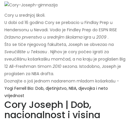
Cory u srednjoj školi.
U dobi od 16 godina Cory se prebacio u Findlay Prep u
Hendersonu u Nevadi. Vodio je Findley Prep do ESPN RISE
Državno prvenstvo u srednjim školama
igra u
2009
.
Što se tiče njegovog fakulteta, Joseph se obvezao na
Sveučilište u Teksasu
. Njihov je cory počeo igrati za
sveučilišnu košarkašku momčad, a na kraju je proglašen Big
12 All-Freshman timom
2010
sezona. Istodobno, Joseph je
proglašen za NBA drafta.
Doznajte o još jednom nadarenom mladom košarkašu -
Yogi Ferrell Bio: Dob, djetinjstvo, NBA, djevojka i neto
vrijednost
Cory Joseph | Dob,
nacionalnost i visina