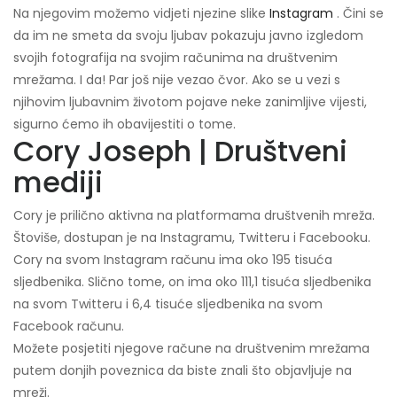
Na njegovim možemo vidjeti njezine slike
Instagram
. Čini se
da im ne smeta da svoju ljubav pokazuju javno izgledom
svojih fotografija na svojim računima na društvenim
mrežama. I da! Par još nije vezao čvor. Ako se u vezi s
njihovim ljubavnim životom pojave neke zanimljive vijesti,
sigurno ćemo ih obavijestiti o tome.
Cory Joseph | Društveni
mediji
Cory je prilično aktivna na platformama društvenih mreža.
Štoviše, dostupan je na Instagramu, Twitteru i Facebooku.
Cory na svom Instagram računu ima oko 195 tisuća
sljedbenika. Slično tome, on ima oko 111,1 tisuća sljedbenika
na svom Twitteru i 6,4 tisuće sljedbenika na svom
Facebook računu.
Možete posjetiti njegove račune na društvenim mrežama
putem donjih poveznica da biste znali što objavljuje na
mreži.