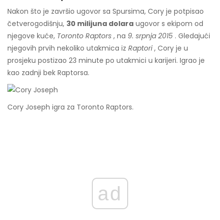
Nakon što je završio ugovor sa Spursima, Cory je potpisao
četverogodišnju,
30 milijuna dolara
ugovor s ekipom od
njegove kuće,
Toronto Raptors
, na
9. srpnja 2015
. Gledajući
njegovih prvih nekoliko utakmica iz
Raptori
, Cory je u
prosjeku postizao 23 minute po utakmici u karijeri. Igrao je
kao zadnji bek Raptorsa.
Cory Joseph igra za Toronto Raptors.
ad