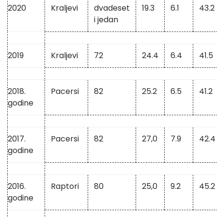
2020
Kraljevi
dvadeset
19.3
6.1
43.2
i jedan
2019
Kraljevi
72
24.4
6.4
41.5
2018.
Pacersi
82
25.2
6.5
41.2
godine
2017.
Pacersi
82
27,0
7.9
42.4
godine
2016.
Raptori
80
25,0
9.2
45.2
godine