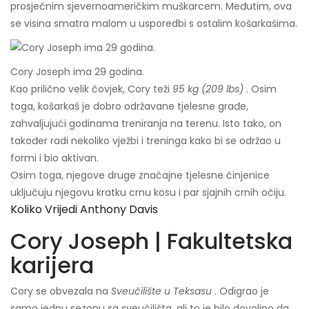
prosječnim sjevernoameričkim muškarcem. Međutim, ova
se visina smatra malom u usporedbi s ostalim košarkašima.
Cory Joseph ima 29 godina.
Kao prilično velik čovjek, Cory teži
95 kg (209 lbs)
. Osim
toga, košarkaš je dobro održavane tjelesne građe,
zahvaljujući godinama treniranja na terenu. Isto tako, on
također radi nekoliko vježbi i treninga kako bi se održao u
formi i bio aktivan.
Osim toga, njegove druge značajne tjelesne činjenice
uključuju njegovu kratku crnu kosu i par sjajnih crnih očiju.
Koliko Vrijedi Anthony Davis
Cory Joseph | Fakultetska
karijera
Cory se obvezala na
Sveučilište u Teksasu
. Odigrao je
samo jednu sezonu sa sveučilišta, ali to je bilo dovoljno da