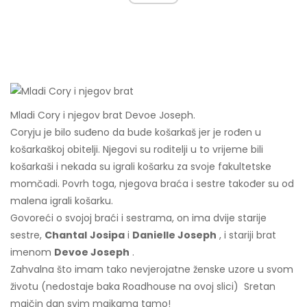
Mladi Cory i njegov brat Devoe Joseph.
Coryju je bilo suđeno da bude košarkaš jer je rođen u
košarkaškoj obitelji. Njegovi su roditelji u to vrijeme bili
košarkaši i nekada su igrali košarku za svoje fakultetske
momčadi. Povrh toga, njegova braća i sestre također su od
malena igrali košarku.
Govoreći o svojoj braći i sestrama, on ima dvije starije
sestre,
Chantal
Josipa
i
Danielle Joseph
, i stariji brat
imenom
Devoe Joseph
.
Zahvalna što imam tako nevjerojatne ženske uzore u svom
životu (nedostaje baka Roadhouse na ovoj slici) ️️ Sretan
majčin dan svim majkama tamo!