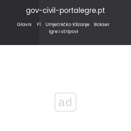
gov-civil-portalegre.pt
Glavni
F1
Umjetničko Klizanje
Bokser
Igre i stripovi
ad