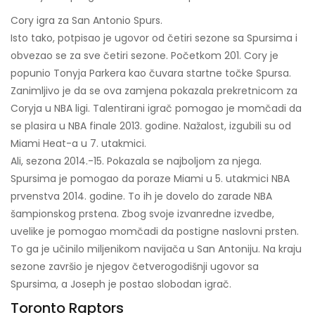
Cory igra za San Antonio Spurs.
Isto tako, potpisao je ugovor od četiri sezone sa Spursima i
obvezao se za sve četiri sezone. Početkom 201. Cory je
popunio Tonyja Parkera kao čuvara startne točke Spursa.
Zanimljivo je da se ova zamjena pokazala prekretnicom za
Coryja u NBA ligi. Talentirani igrač pomogao je momčadi da
se plasira u NBA finale 2013. godine. Nažalost, izgubili su od
Miami Heat-a u 7. utakmici.
Ali, sezona 2014.-15. Pokazala se najboljom za njega.
Spursima je pomogao da poraze Miami u 5. utakmici NBA
prvenstva 2014. godine. To ih je dovelo do zarade NBA
šampionskog prstena. Zbog svoje izvanredne izvedbe,
uvelike je pomogao momčadi da postigne naslovni prsten.
To ga je učinilo miljenikom navijača u San Antoniju. Na kraju
sezone završio je njegov četverogodišnji ugovor sa
Spursima, a Joseph je postao slobodan igrač.
Toronto Raptors