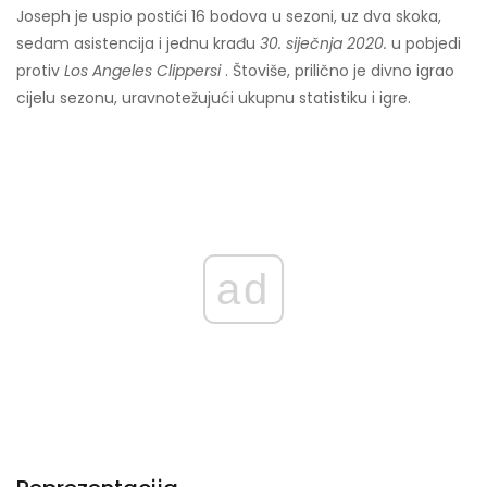
Joseph je uspio postići 16 bodova u sezoni, uz dva skoka,
sedam asistencija i jednu krađu
30. siječnja 2020.
u pobjedi
protiv
Los Angeles Clippersi
. Štoviše, prilično je divno igrao
cijelu sezonu, uravnotežujući ukupnu statistiku i igre.
ad