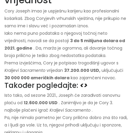
Cory Joseph imao je uspješnu karijeru kao profesionalni
košarkaš. Zbog Coryjevih vrhunskih vještina, nije prikupio ne
samo ime i slavu već i pozamašan iznos.
Iako nema puno podataka o njegovoj točnoj neto
vrijednosti, navodi se da postoji
3 do 5 milijuna dolara od
2021. godine
. Da, marža je ogromna, ali davanje točnog
broja prilično je teško zbog nedostatka podataka.
Prema izvješćima, Cory je potpisao trogodišnji ugovor s
Kraljevi Sacramento
vrijedan
37.200.000 USD,
uključujući
30 000 000 američkih dolara
kao zajamčeni novac.
Također pogledajte:
<>
Isto tako, od sezone 2021., Joseph će zarađivati ​​osnovnu
plaću od
12.600.000 USD
. Zanimljivo je da je Cory 3.
najbolje plaćeni igrač
Kraljevi Sacramento
.
Pa, nije nimalo pametno jer Cory prilično dobro zna što radi,
a i ljudi ga vole. Uz to, njegovi prihodi uključuju i sponzore,
reklamu i ulaganja.