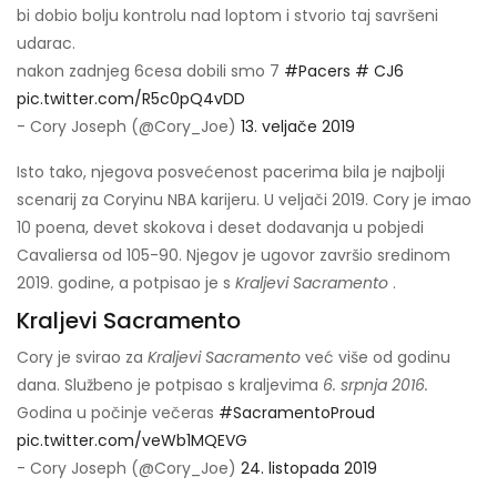
bi dobio bolju kontrolu nad loptom i stvorio taj savršeni
udarac.
nakon zadnjeg 6cesa dobili smo 7
#Pacers
# CJ6
pic.twitter.com/R5c0pQ4vDD
- Cory Joseph (@Cory_Joe)
13. veljače 2019
Isto tako, njegova posvećenost pacerima bila je najbolji
scenarij za Coryinu NBA karijeru. U veljači 2019. Cory je imao
10 poena, devet skokova i deset dodavanja u pobjedi
Cavaliersa od 105-90. Njegov je ugovor završio sredinom
2019. godine, a potpisao je s
Kraljevi Sacramento
.
Kraljevi Sacramento
Cory je svirao za
Kraljevi Sacramento
već više od godinu
dana. Službeno je potpisao s kraljevima
6. srpnja 2016.
Godina u počinje večeras
#SacramentoProud
pic.twitter.com/veWb1MQEVG
- Cory Joseph (@Cory_Joe)
24. listopada 2019