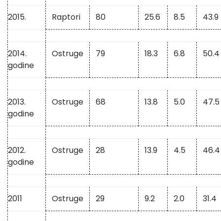
2015.
Raptori
80
25.6
8.5
43.9
2014.
Ostruge
79
18.3
6.8
50.4
godine
2013.
Ostruge
68
13.8
5.0
47.5
godine
2012.
Ostruge
28
13.9
4.5
46.4
godine
2011
Ostruge
29
9.2
2.0
31.4