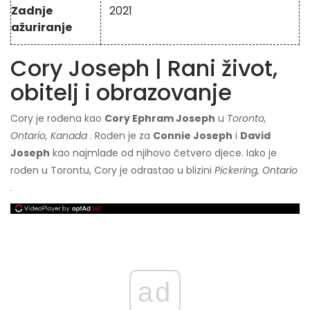
Zadnje
2021
ažuriranje
Cory Joseph | Rani život,
obitelj i obrazovanje
Cory je rođena kao
Cory Ephram Joseph
u
Toronto,
Ontario, Kanada
. Rođen je za
Connie Joseph
i
David
Joseph
kao najmlađe od njihovo četvero djece. Iako je
rođen u Torontu, Cory je odrastao u blizini
Pickering, Ontario
.
ad