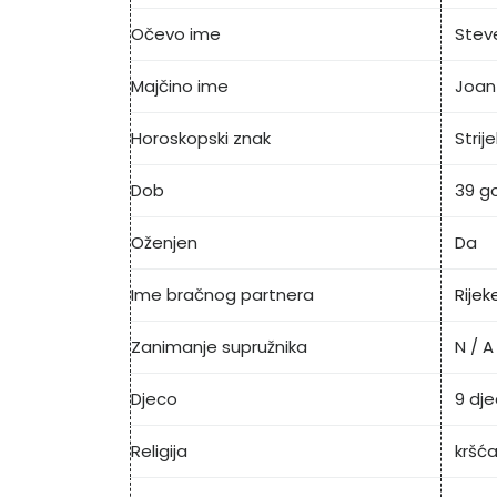
Očevo ime
Steve
Majčino ime
Joan
Horoskopski znak
Strij
Dob
39 g
Oženjen
Da
Ime bračnog partnera
Rijek
Zanimanje supružnika
N / A
Djeco
9 dj
Religija
kršć