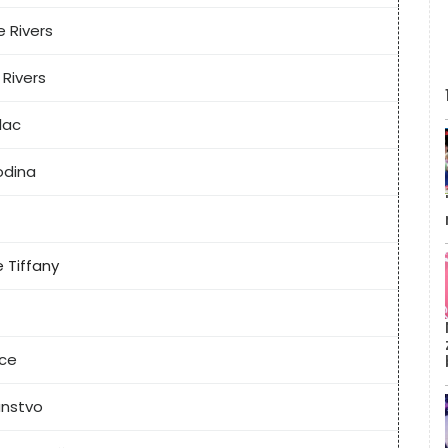
 Rivers
 Rivers
elac
odina
e Tiffany
ece
anstvo