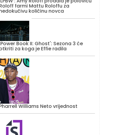
‘LPBW’: Amy Roloff prodala je polovicu
Roloff farmi Mattu Roloffu za
nedokučivu količinu novca
'Power Book II: Ghost': Sezona 3 će
otkriti za koga je Effie radila
Pharrell Williams Neto vrijednost