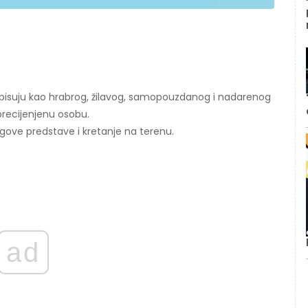
či opisuju kao hrabrog, žilavog, samopouzdanog i nadarenog
 precijenjenu osobu.
egove predstave i kretanje na terenu.
ad