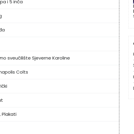
pa i 5 inča
g
đa
no sveučilište Sjeverne Karoline
napolis Colts
ički
ut
,
Plakati