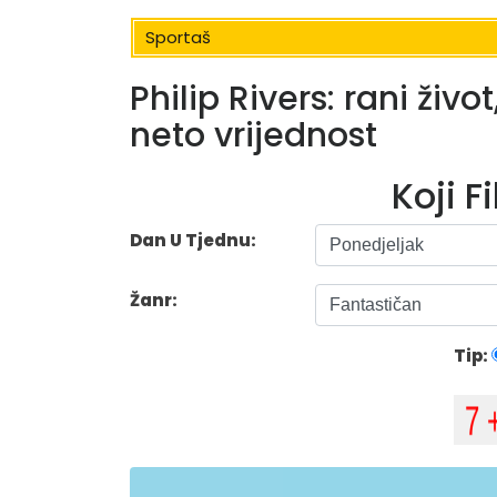
Sportaš
Philip Rivers: rani živo
neto vrijednost
Koji F
Dan U Tjednu:
Žanr:
Tip: