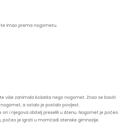
dijete imao prema nogometu.
ijete više zanimala košarka nego nogomet. Znao se baviti
nogomet, a ostalo je postalo povijest.
 on i njegova obitelj preselili u Atenu. Nogomet je počeo
lu, počeo je igrati u momčadi atenske gimnazije.