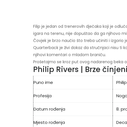
Filip je jedan od trenerovih dječaka koji je odluča
igara na terenu, nije dopuštao da ga njihovo mi
Čovjek je brzo naučio što treba učiniti i izgorio 
Quarterback je živi dokaz da stručnjaci nisu ti 
njihovi komentari o mladom braniču.
Prošetajmo se kroz put ovog nadarenog beka o
Philip Rivers | Brze činjen
Puno ime
Phili
Profesija
Nog
Datum rođenja
8. pr
Mjesto rođenja
Deca