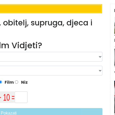
t, obitelj, supruga, djeca i
ilm Vidjeti?
Film
Niz
Pokazati