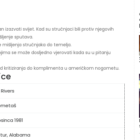
n izazvati svijet. Kad su stručnjaci bili protiv njegovih
šljenje sputava.
je mišljenja stručnjaka do temelja.
kojima se može dosljedno vjerovati kada su u pitanju
d kritiziranja do komplimenta u američkom nogometu.
ice
p Rivers
ometaš
osinca 1981
tur, Alabama