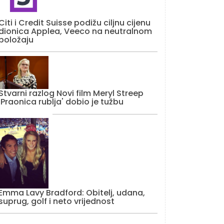
Citi i Credit Suisse podižu ciljnu cijenu
dionica Applea, Veeco na neutralnom
položaju
Stvarni razlog Novi film Meryl Streep
'Praonica rublja' dobio je tužbu
Emma Lavy Bradford: Obitelj, udana,
suprug, golf i neto vrijednost