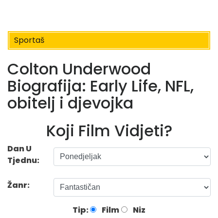
Sportaš
Colton Underwood
Biografija: Early Life, NFL,
obitelj i djevojka
Koji Film Vidjeti?
Dan U
Tjednu:
Žanr:
Tip:
Film
Niz