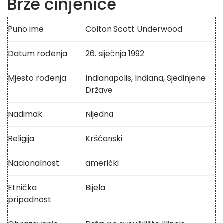
Brze činjenice
Puno ime
Colton Scott Underwood
Datum rođenja
26. siječnja 1992
Mjesto rođenja
Indianapolis, Indiana, Sjedinjene
Države
Nadimak
Nijedna
Religija
Kršćanski
Nacionalnost
američki
Etnička
Bijela
pripadnost