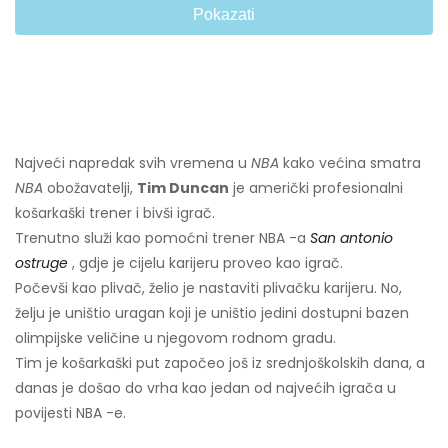
Pokazati
Najveći napredak svih vremena u
NBA
kako većina smatra
NBA
obožavatelji,
Tim Duncan
je američki profesionalni
košarkaški trener i bivši igrač.
Trenutno služi kao pomoćni trener NBA -a
San antonio
ostruge
, gdje je cijelu karijeru proveo kao igrač.
Počevši kao plivač, želio je nastaviti plivačku karijeru. No,
želju je uništio uragan koji je uništio jedini dostupni bazen
olimpijske veličine u njegovom rodnom gradu.
Tim je košarkaški put započeo još iz srednjoškolskih dana, a
danas je došao do vrha kao jedan od najvećih igrača u
povijesti NBA -e.