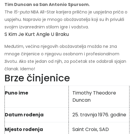
Tim Duncan sa San Antonio Spursom.
The
15-puta
NBA All-Star karijera prilično je uspješna priča o
uspjehu. Napravio je mnogo obožavatelja koji su ih privukli
svojim izvanrednim stilom igre i vodstva.
S Kim Je Kurt Angle U Braku
Međutim, većina njegovih obožavatelja možda ne zna
mnoge činjenice o njegovu osobnom i profesionalnom
životu. Ako ste jedan od njih, za početak ste odabrali sjajan
članak. Idemo!
Brze činjenice
Puno ime
Timothy Theodore
Duncan
Datum rođenja
25. travnja 1976. godine
Mjesto rođenja
Saint Croix, SAD