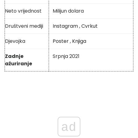
Neto vrijednost
Milijun dolara
Društveni mediji
Instagram
,
Cvrkut
Djevojka
Poster
,
Knjiga
Zadnje
Srpnja 2021
ažuriranje
ad