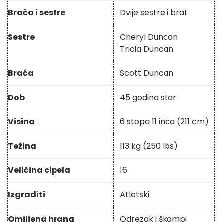
Braća i sestre
Dvije sestre i brat
Sestre
Cheryl Duncan
Tricia Duncan
Braća
Scott Duncan
Dob
45 godina star
Visina
6 stopa 11 inča (211 cm)
Težina
113 kg (250 lbs)
Veličina cipela
16
Izgraditi
Atletski
Omiljena hrana
Odrezak i škampi