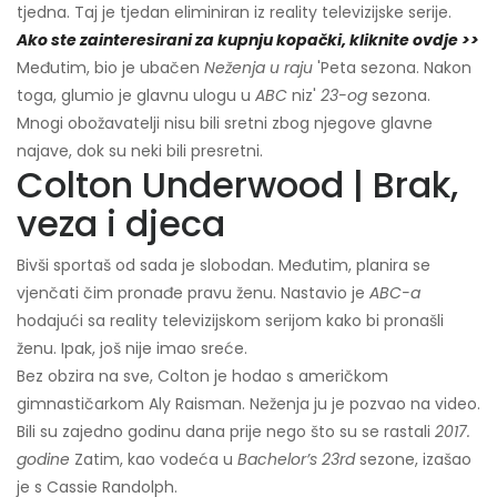
tjedna. Taj je tjedan eliminiran iz reality televizijske serije.
Ako ste zainteresirani za kupnju kopački, kliknite ovdje >>
Međutim, bio je ubačen
Neženja u raju
'Peta sezona. Nakon
toga, glumio je glavnu ulogu u
ABC
niz'
23-og
sezona.
Mnogi obožavatelji nisu bili sretni zbog njegove glavne
najave, dok su neki bili presretni.
Colton Underwood | Brak,
veza i djeca
Bivši sportaš od sada je slobodan. Međutim, planira se
vjenčati čim pronađe pravu ženu. Nastavio je
ABC-a
hodajući sa reality televizijskom serijom kako bi pronašli
ženu. Ipak, još nije imao sreće.
Bez obzira na sve, Colton je hodao s američkom
gimnastičarkom Aly Raisman. Neženja ju je pozvao na video.
Bili su zajedno godinu dana prije nego što su se rastali
2017.
godine
Zatim, kao vodeća u
Bachelor’s 23rd
sezone, izašao
je s Cassie Randolph.