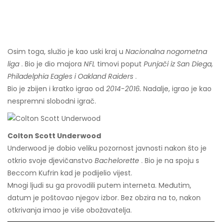
Osim toga, služio je kao uski kraj u
Nacionalna nogometna
liga
. Bio je dio majora
NFL
timovi poput
Punjači iz San Diega,
Philadelphia Eagles i Oakland Raiders
.
Bio je zbijen i kratko igrao od
2014-2016.
Nadalje, igrao je kao
nespremni slobodni igrač.
Colton Scott Underwood
Underwood je dobio veliku pozornost javnosti nakon što je
otkrio svoje djevičanstvo
Bachelorette
. Bio je na spoju s
Beccom Kufrin kad je podijelio vijest.
Mnogi ljudi su ga provodili putem interneta. Međutim,
datum je poštovao njegov izbor. Bez obzira na to, nakon
otkrivanja imao je više obožavatelja.