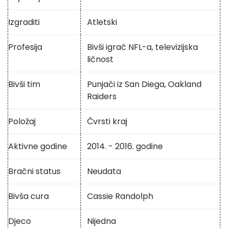
Izgraditi
Atletski
Profesija
Bivši igrač NFL-a, televizijska
ličnost
Bivši tim
Punjači iz San Diega, Oakland
Raiders
Položaj
Čvrsti kraj
Aktivne godine
2014. - 2016. godine
Bračni status
Neudata
Bivša cura
Cassie Randolph
Djeco
Nijedna