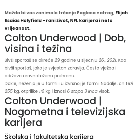
Možda bi vas zanimalo trčanje Eaglesa natrag,
Elijah
Esaias Holyfield - rani život, NFL karijera i neto
vrijednost.
Colton Underwood | Dob,
visina i težina
Bivši sportaš se okreće
29
godine u siječnju
26., 2021.
Kao
bivši sportaš, jako je svjestan zdravlja. Često vježba i
održava uravnoteženu prehranu.
Dakle, neženja je u formi i u izvrsnoj je formi. Nadalje, on teži
255
kg, otprilike
116
kg i iznosi
6 stopa 3 inča
visok.
Colton Underwood |
Nogometna i televizijska
karijera
Školska i fakultetska karijera