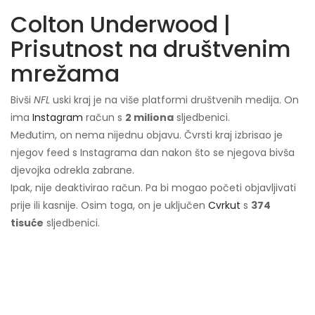
Colton Underwood |
Prisutnost na društvenim
mrežama
Bivši
NFL
uski kraj je na više platformi društvenih medija. On
ima
Instagram
račun s
2 miliona
sljedbenici.
Međutim, on nema nijednu objavu. Čvrsti kraj izbrisao je
njegov feed s Instagrama dan nakon što se njegova bivša
djevojka odrekla zabrane.
Ipak, nije deaktivirao račun. Pa bi mogao početi objavljivati ​​
prije ili kasnije. Osim toga, on je uključen
Cvrkut
s
374
tisuće
sljedbenici.