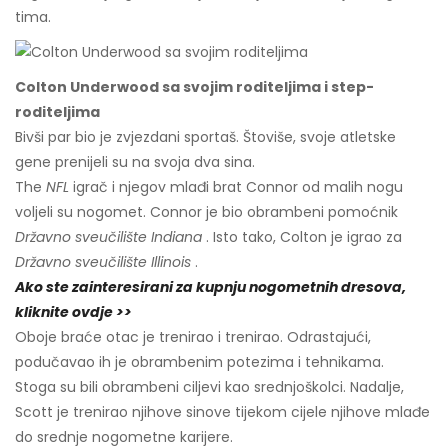
tima.
Colton Underwood sa svojim roditeljima i step-
roditeljima
Bivši par bio je zvjezdani sportaš. Štoviše, svoje atletske
gene prenijeli su na svoja dva sina.
The
NFL
igrač i njegov mlađi brat Connor od malih nogu
voljeli su nogomet. Connor je bio obrambeni pomoćnik
Državno sveučilište Indiana
. Isto tako, Colton je igrao za
Državno sveučilište Illinois
.
Ako ste zainteresirani za kupnju nogometnih dresova,
kliknite ovdje >>
Oboje braće otac je trenirao i trenirao. Odrastajući,
podučavao ih je obrambenim potezima i tehnikama.
Stoga su bili obrambeni ciljevi kao srednjoškolci. Nadalje,
Scott je trenirao njihove sinove tijekom cijele njihove mlađe
do srednje nogometne karijere.