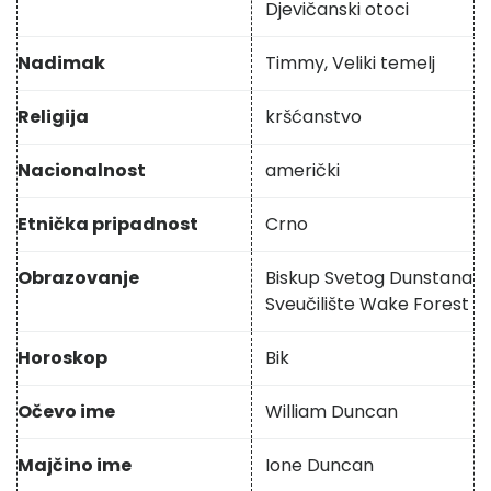
Djevičanski otoci
Nadimak
Timmy, Veliki temelj
Religija
kršćanstvo
Nacionalnost
američki
Etnička pripadnost
Crno
Obrazovanje
Biskup Svetog Dunstana
Sveučilište Wake Forest
Horoskop
Bik
Očevo ime
William Duncan
Majčino ime
Ione Duncan