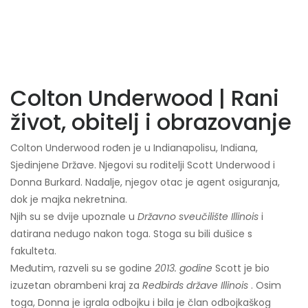
Colton Underwood | Rani
život, obitelj i obrazovanje
Colton Underwood rođen je u Indianapolisu, Indiana,
Sjedinjene Države. Njegovi su roditelji Scott Underwood i
Donna Burkard. Nadalje, njegov otac je agent osiguranja,
dok je majka nekretnina.
Njih su se dvije upoznale u
Državno sveučilište Illinois
i
datirana nedugo nakon toga. Stoga su bili dušice s
fakulteta.
Međutim, razveli su se godine
2013. godine
Scott je bio
izuzetan obrambeni kraj za
Redbirds države Illinois
. Osim
toga, Donna je igrala odbojku i bila je član odbojkaškog