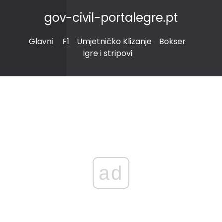
gov-civil-portalegre.pt
Glavni
F1
Umjetničko Klizanje
Bokser
Igre i stripovi
ad