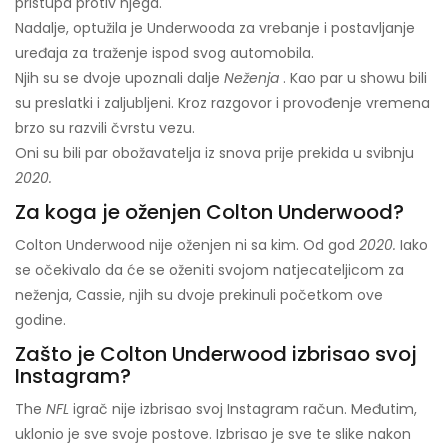
pristupa protiv njega.
Nadalje, optužila je Underwooda za vrebanje i postavljanje
uređaja za traženje ispod svog automobila.
Njih su se dvoje upoznali dalje
Neženja
. Kao par u showu bili
su preslatki i zaljubljeni. Kroz razgovor i provođenje vremena
brzo su razvili čvrstu vezu.
Oni su bili par obožavatelja iz snova prije prekida u svibnju
2020.
Za koga je oženjen Colton Underwood?
Colton Underwood nije oženjen ni sa kim. Od god
2020.
Iako
se očekivalo da će se oženiti svojom natjecateljicom za
neženja, Cassie, njih su dvoje prekinuli početkom ove
godine.
Zašto je Colton Underwood izbrisao svoj
Instagram?
The
NFL
igrač nije izbrisao svoj Instagram račun. Međutim,
uklonio je sve svoje postove. Izbrisao je sve te slike nakon