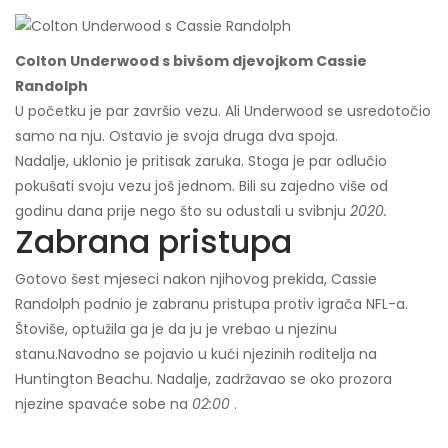
Colton Underwood s bivšom djevojkom Cassie
Randolph
U početku je par završio vezu. Ali Underwood se usredotočio
samo na nju. Ostavio je svoja druga dva spoja.
Nadalje, uklonio je pritisak zaruka. Stoga je par odlučio
pokušati svoju vezu još jednom. Bili su zajedno više od
godinu dana prije nego što su odustali u svibnju
2020.
Zabrana pristupa
Gotovo šest mjeseci nakon njihovog prekida, Cassie
Randolph podnio je zabranu pristupa protiv igrača NFL-a.
Štoviše, optužila ga je da ju je vrebao u njezinu
stanu.
Navodno se pojavio u kući njezinih roditelja na
Huntington Beachu. Nadalje, zadržavao se oko prozora
njezine spavaće sobe na
02:00
.