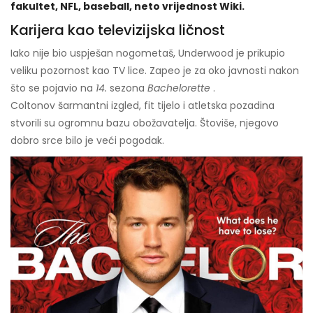
fakultet, NFL, baseball, neto vrijednost Wiki.
Karijera kao televizijska ličnost
Iako nije bio uspješan nogometaš, Underwood je prikupio
veliku pozornost kao TV lice. Zapeo je za oko javnosti nakon
što se pojavio na
14.
sezona
Bachelorette
.
Coltonov šarmantni izgled, fit tijelo i atletska pozadina
stvorili su ogromnu bazu obožavatelja. Štoviše, njegovo
dobro srce bilo je veći pogodak.