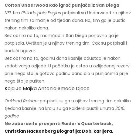
Colton Underwood kao igrač punjača iz San Diega
NFL
tim
Philadelphia Eagles
potpisali su Underwood za njihov
trening tim za manje od tjedan dana. No, tim ga je pustio
nakon nekoliko dana.
Bez obzira na to, momčad iz San Diega ponovno ga je
potpisala. Uvršten je u njihov trening tim. Čak su potpisali i
budući ugovor.
Bez obzira na to, godinu dana kasnije odustao je nakon
zadobivanja ozljede. U početku je ostao u ozlijeđenoj rezervi
prije nego što je gotovo godinu dana bio u punjačima prije
nego što je pušten.
Koja Je Majka Antonia Smeđe Djece
Oakland Raiders
potpisali su ga u njihov trening tim nekoliko
tjedana kasnije. Na kraju su ga Raidersi pustili unutra
2016.
godine
Ne zaboravite provjeriti Raider's Quarterback,
Christian Hackenberg Biografija: Dob, karijera,