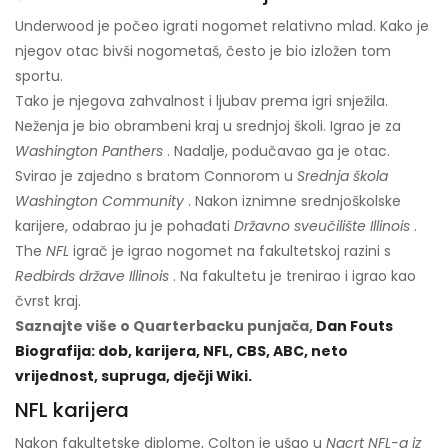
Underwood je počeo igrati nogomet relativno mlad. Kako je
njegov otac bivši nogometaš, često je bio izložen tom
sportu.
Tako je njegova zahvalnost i ljubav prema igri snježila.
Neženja je bio obrambeni kraj u srednjoj školi. Igrao je za
Washington Panthers
. Nadalje, podučavao ga je otac.
Svirao je zajedno s bratom Connorom u
Srednja škola
Washington Community
. Nakon iznimne srednjoškolske
karijere, odabrao ju je pohađati
Državno sveučilište Illinois
.
The
NFL
igrač je igrao nogomet na fakultetskoj razini s
Redbirds države Illinois
. Na fakultetu je trenirao i igrao kao
čvrst kraj.
Saznajte više o Quarterbacku punjača,
Dan Fouts
Biografija: dob, karijera, NFL, CBS, ABC, neto
vrijednost, supruga, dječji Wiki.
NFL karijera
Nakon fakultetske diplome, Colton je ušao u
Nacrt NFL-a iz