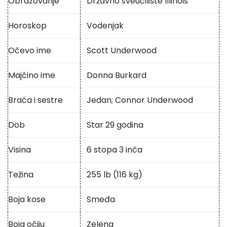
Obrazovanje
Državno sveučilište Illinois
Horoskop
Vodenjak
Očevo ime
Scott Underwood
Majčino ime
Donna Burkard
Braća i sestre
Jedan; Connor Underwood
Dob
Star 29 godina
Visina
6 stopa 3 inča
Težina
255 lb (116 kg)
Boja kose
Smeđa
Boja očiju
Zelena