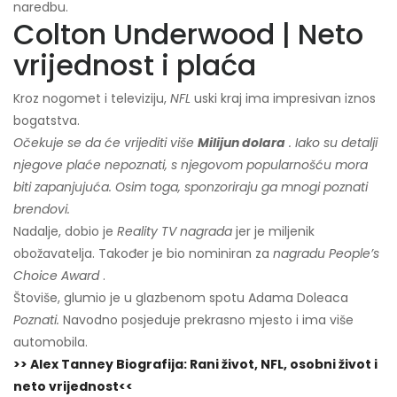
naredbu.
Colton Underwood | Neto
vrijednost i plaća
Kroz nogomet i televiziju,
NFL
uski kraj ima impresivan iznos
bogatstva.
Očekuje se da će vrijediti više
Milijun dolara
. Iako su detalji
njegove plaće nepoznati, s njegovom popularnošću mora
biti zapanjujuća. Osim toga, sponzoriraju ga mnogi poznati
brendovi.
Nadalje, dobio je
Reality TV nagrada
jer je miljenik
obožavatelja. Također je bio nominiran za
nagradu People’s
Choice Award
.
Štoviše, glumio je u glazbenom spotu Adama Doleaca
Poznati.
Navodno posjeduje prekrasno mjesto i ima više
automobila.
>> Alex Tanney Biografija: Rani život, NFL, osobni život i
neto vrijednost<<