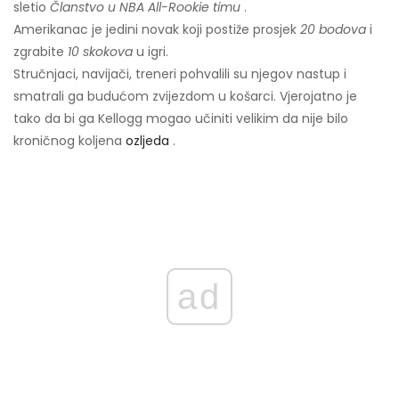
sletio
Članstvo u NBA All-Rookie timu
.
Amerikanac je jedini novak koji postiže prosjek
20 bodova
i
zgrabite
10 skokova
u igri.
Stručnjaci, navijači, treneri pohvalili su njegov nastup i
smatrali ga budućom zvijezdom u košarci. Vjerojatno je
tako da bi ga Kellogg mogao učiniti velikim da nije bilo
kroničnog koljena
ozljeda
.
ad