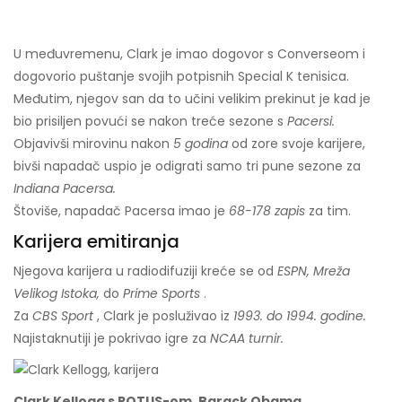
U međuvremenu, Clark je imao dogovor s Converseom i
dogovorio puštanje svojih potpisnih Special K tenisica.
Međutim, njegov san da to učini velikim prekinut je kad je
bio prisiljen povući se nakon treće sezone s
Pacersi.
Objavivši mirovinu nakon
5 godina
od zore svoje karijere,
bivši napadač uspio je odigrati samo tri pune sezone za
Indiana Pacersa.
Štoviše, napadač Pacersa imao je
68-178 zapis
za tim.
Karijera emitiranja
Njegova karijera u radiodifuziji kreće se od
ESPN,
Mreža
Velikog Istoka,
do
Prime Sports
.
Za
CBS Sport
, Clark je posluživao iz
1993. do 1994. godine.
Najistaknutiji je pokrivao igre za
NCAA turnir.
Clark Kellogg s POTUS-om, Barack Obama