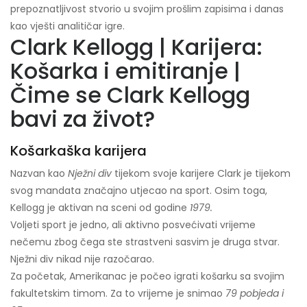
prepoznatljivost stvorio u svojim prošlim zapisima i danas
kao vješti analitičar igre.
Clark Kellogg | Karijera:
Košarka i emitiranje |
Čime se Clark Kellogg
bavi za život?
Košarkaška karijera
Nazvan kao
Nježni div
tijekom svoje karijere Clark je tijekom
svog mandata značajno utjecao na sport. Osim toga,
Kellogg je aktivan na sceni od godine
1979.
Voljeti sport je jedno, ali aktivno posvećivati ​​vrijeme
nečemu zbog čega ste strastveni sasvim je druga stvar.
Nježni div nikad nije razočarao.
Za početak, Amerikanac je počeo igrati košarku sa svojim
fakultetskim timom. Za to vrijeme je snimao
79 pobjeda i