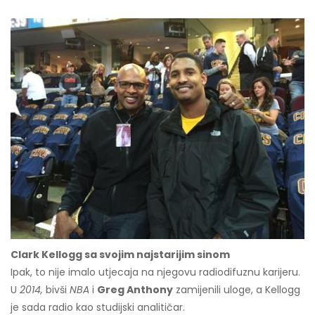
Clark Kellogg sa svojim najstarijim sinom
Ipak, to nije imalo utjecaja na njegovu radiodifuznu karijeru.
U
2014,
bivši
NBA
i
Greg Anthony
zamijenili uloge, a Kellogg
je sada radio kao studijski analitičar.