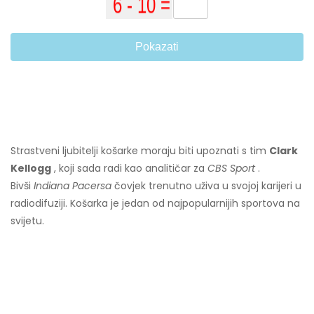
Pokazati
Strastveni ljubitelji košarke moraju biti upoznati s tim
Clark
Kellogg
, koji sada radi kao analitičar za
CBS Sport
.
Bivši
Indiana Pacersa
čovjek trenutno uživa u svojoj karijeri u
radiodifuziji. Košarka je jedan od najpopularnijih sportova na
svijetu.