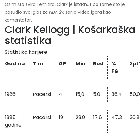
Osim što svira i emitira, Clark je istaknut po tome što je
posudio svoj glas za
NBA 2K
serija video igara kao
komentator.
Clark Kellogg | Košarkaška
statistika
Statistika karijere
Godina
Tim
GP
Min
Bod
%
3pt
FG
1986
Pacersi
4
15,0
5.0
36.4
50,0
1985.
Pacersi
19
29.9
17.6
47.3
30.8
godine