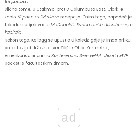
65 poraza
.
Slično tome, u utakmici protiv Columbusa East, Clark je
zabio
51 poen uz 24 skoka
recepcija. Osim toga, napadač je
također sudjelovao u
McDonald’s
Sveamerički
i
Klasične igre
kapitala
.
Nakon toga, Kellogg se upustio u koledž, gdje je imao priliku
predstavljati državno sveučilište Ohio. Konkretno,
Amerikanac je primio
Konferencija Sve-velikih deset
i
MVP
počasti s fakultetskim timom.
ad