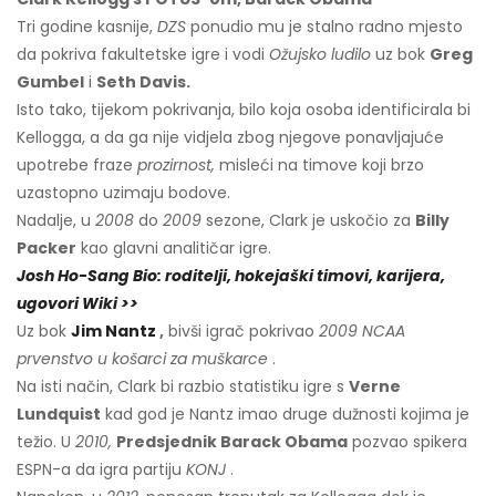
Tri godine kasnije,
DZS
ponudio mu je stalno radno mjesto
da pokriva fakultetske igre i vodi
Ožujsko ludilo
uz bok
Greg
Gumbel
i
Seth Davis.
Isto tako, tijekom pokrivanja, bilo koja osoba identificirala bi
Kellogga, a da ga nije vidjela zbog njegove ponavljajuće
upotrebe fraze
prozirnost,
misleći na timove koji brzo
uzastopno uzimaju bodove.
Nadalje, u
2008
do
2009
sezone, Clark je uskočio za
Billy
Packer
kao glavni analitičar igre.
Josh Ho-Sang Bio: roditelji, hokejaški timovi, karijera,
ugovori Wiki >>
Uz bok
Jim Nantz
,
bivši igrač pokrivao
2009 NCAA
prvenstvo u košarci za muškarce
.
Na isti način, Clark bi razbio statistiku igre s
Verne
Lundquist
kad god je Nantz imao druge dužnosti kojima je
težio. U
2010,
Predsjednik Barack Obama
pozvao spikera
ESPN-a da igra partiju
KONJ
.