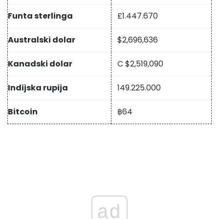
Funta sterlinga
£
1.447.670
Australski dolar
$
2,696,636
Kanadski dolar
C $
2,519,090
Indijska rupija
149.225.000
Bitcoin
฿
64
ad