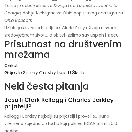
Talisa je odbojkašica za
Divizija I
od
Tehničko sveučilište
Georgia,
dok je Nick igrao za Ohio poput svog oca i igra za
Ohio Bobcats.
Uz blagoslov vrijedne djece, Clark i Rosy uživaju u svom
sredovječnom životu, a obitelji želimo sav uspjeh i sreću.
Prisutnost na društvenim
mrežama
Cvrkut
Gdje Je Sidney Crosby Išao U Školu
Neki česta pitanja
Jesu li Clark Kellogg i Charles Barkley
prijatelji?
Kellogg i Barkley najbolji su prijatelji i proveli su puno
vremena zajedno u studiju koji pokriva NCAA turnir 2016.
godine.