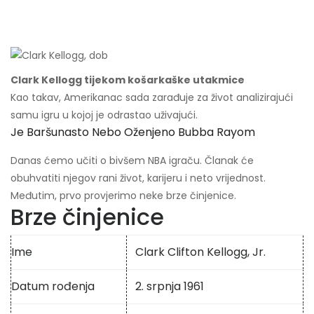
Clark Kellogg tijekom košarkaške utakmice
Kao takav, Amerikanac sada zarađuje za život analizirajući
samu igru ​​u kojoj je odrastao uživajući.
Je Baršunasto Nebo Oženjeno Bubba Rayom
Danas ćemo učiti o bivšem NBA igraču. Članak će
obuhvatiti njegov rani život, karijeru i neto vrijednost.
Međutim, prvo provjerimo neke brze činjenice.
Brze činjenice
Ime
Clark Clifton Kellogg, Jr.
Datum rođenja
2. srpnja 1961