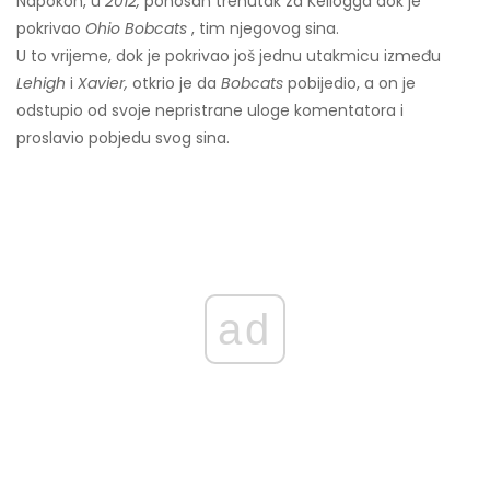
Napokon, u
2012,
ponosan trenutak za Kellogga dok je
pokrivao
Ohio Bobcats
, tim njegovog sina.
U to vrijeme, dok je pokrivao još jednu utakmicu između
Lehigh
i
Xavier,
otkrio je da
Bobcats
pobijedio, a on je
odstupio od svoje nepristrane uloge komentatora i
proslavio pobjedu svog sina.
ad