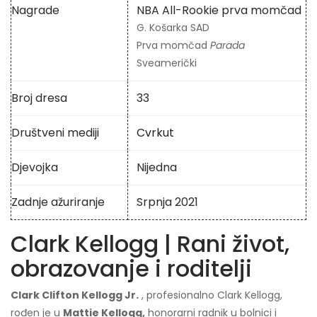
Nagrade
NBA All-Rookie prva momčad
G. Košarka SAD
Prva momčad
Parada
Sveamerički
Broj dresa
33
Društveni mediji
Cvrkut
Djevojka
Nijedna
Zadnje ažuriranje
Srpnja 2021
Clark Kellogg | Rani život,
obrazovanje i roditelji
Clark Clifton Kellogg Jr.
, profesionalno Clark Kellogg,
rođen je u
Mattie Kellogg,
honorarni radnik u bolnici i