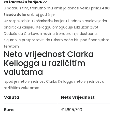
za trenersku karijeru >>
U skladu s tim, trenutno mu emisija donosi veliku priliku
400
tisuća dolara
zbroj godišnje.
Uz respektabilnu košarkašku karijeru i jednako hvalevrijednu
analitičku karijeru, Kelloggu omogućuje luksuzan život.
Doduše da Clarkova imovina trenutno nije dostupna,
sigurno je pretpostaviti da uskoro neće biti pod financijskim
teretom.
Neto vrijednost Clarka
Kellogga u različitim
valutama
Ispod je neto vrijednost Clarka Kellogga neto vrijednost u
različitim valutama:
Valuta
Neto vrijednost
Euro
€
1,695,790