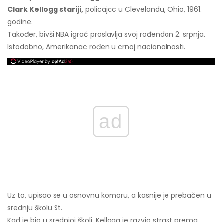
Clark Kellogg stariji,
policajac u Clevelandu, Ohio, 1961.
godine.
Također, bivši NBA igrač proslavlja svoj rođendan 2. srpnja.
Istodobno, Amerikanac rođen u crnoj nacionalnosti.
ad
Uz to, upisao se u osnovnu komoru, a kasnije je prebačen u
srednju školu St.
Kad je bio u srednjoj školi, Kellogg je razvio strast prema