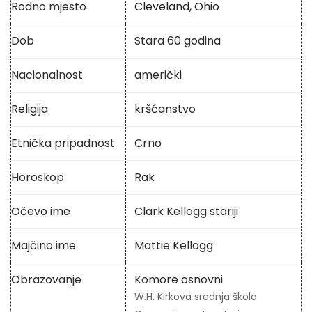
Rodno mjesto
Cleveland, Ohio
Dob
Stara 60 godina
Nacionalnost
američki
Religija
kršćanstvo
Etnička pripadnost
Crno
Horoskop
Rak
Očevo ime
Clark Kellogg stariji
Majčino ime
Mattie Kellogg
Obrazovanje
Komore osnovni
W.H. Kirkova srednja škola