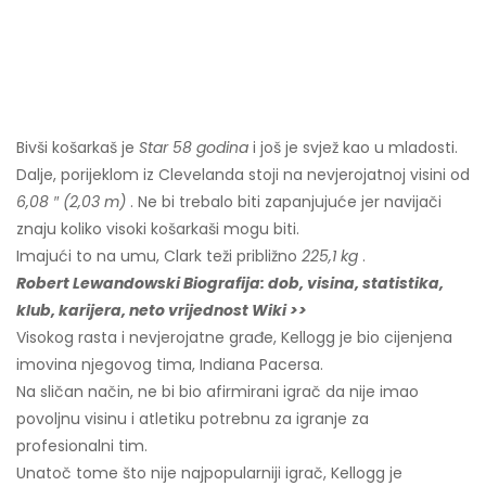
Bivši košarkaš je
Star 58 godina
i još je svjež kao u mladosti.
Dalje, porijeklom iz Clevelanda stoji na nevjerojatnoj visini od
6,08 ″ (2,03 m)
. Ne bi trebalo biti zapanjujuće jer navijači
znaju koliko visoki košarkaši mogu biti.
Imajući to na umu, Clark teži približno
225,1 kg
.
Robert Lewandowski Biografija: dob, visina, statistika,
klub, karijera, neto vrijednost Wiki >>
Visokog rasta i nevjerojatne građe, Kellogg je bio cijenjena
imovina njegovog tima, Indiana Pacersa.
Na sličan način, ne bi bio afirmirani igrač da nije imao
povoljnu visinu i atletiku potrebnu za igranje za
profesionalni tim.
Unatoč tome što nije najpopularniji igrač, Kellogg je