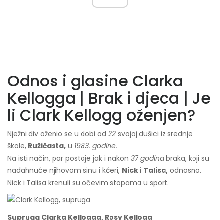
Odnos i glasine Clarka
Kellogga | Brak i djeca | Je
li Clark Kellogg oženjen?
Nježni div oženio se u dobi od
22
svojoj dušici iz srednje
škole,
Ružičasta,
u
1983. godine.
Na isti način, par postaje jak i nakon
37 godina
braka, koji su
nadahnuće njihovom sinu i kćeri,
Nick
i
Talisa,
odnosno.
Nick i Talisa krenuli su očevim stopama u sport.
Supruga Clarka Kellogga, Rosy Kellogg