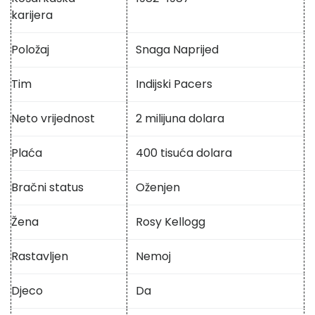
karijera
Položaj
Snaga Naprijed
Tim
Indijski Pacers
Neto vrijednost
2 milijuna dolara
Plaća
400 tisuća dolara
Bračni status
Oženjen
Žena
Rosy Kellogg
Rastavljen
Nemoj
Djeco
Da