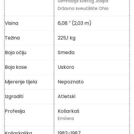
Gimnazija svetog Josipa
Državno sveučilište Ohio
Visina
6,08 ″ (2,03 m)
Težina
225,1 kg
Boja očiju
Smeđa
Boja kose
Uskoro
Mjerenje tijela
Nepoznato
Izgraditi
Atletski
Profesija
Košarkaš
Emitera
Košarkaška
1982–1987