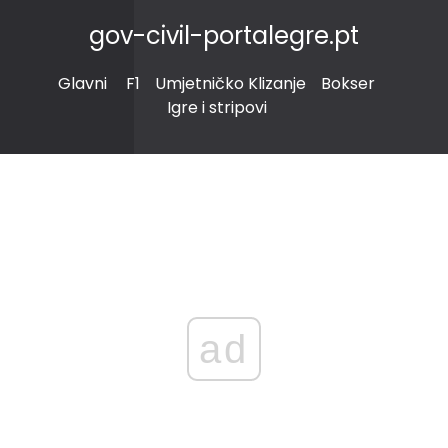
gov-civil-portalegre.pt
Glavni
F1
Umjetničko Klizanje
Bokser
Igre i stripovi
ad