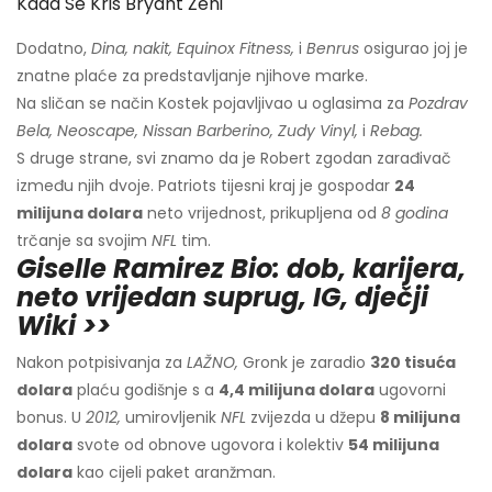
Kada Se Kris Bryant Ženi
Dodatno,
Dina, nakit, Equinox Fitness,
i
Benrus
osigurao joj je
znatne plaće za predstavljanje njihove marke.
Na sličan se način Kostek pojavljivao u oglasima za
Pozdrav
Bela, Neoscape, Nissan Barberino, Zudy Vinyl,
i
Rebag.
S druge strane, svi znamo da je Robert zgodan zarađivač
između njih dvoje. Patriots tijesni kraj je gospodar
24
milijuna dolara
neto vrijednost, prikupljena od
8 godina
trčanje sa svojim
NFL
tim.
Giselle Ramirez Bio: dob, karijera,
neto vrijedan suprug, IG, dječji
Wiki >>
Nakon potpisivanja za
LAŽNO,
Gronk je zaradio
320 tisuća
dolara
plaću godišnje s a
4,4 milijuna dolara
ugovorni
bonus. U
2012,
umirovljenik
NFL
zvijezda u džepu
8 milijuna
dolara
svote od obnove ugovora i kolektiv
54 milijuna
dolara
kao cijeli paket aranžman.