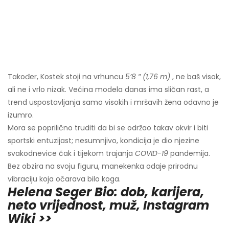
Također, Kostek stoji na vrhuncu
5’8 ″ (1,76 m)
, ne baš visok,
ali ne i vrlo nizak. Većina modela danas ima sličan rast, a
trend uspostavljanja samo visokih i mršavih žena odavno je
izumro.
Mora se poprilično truditi da bi se održao takav okvir i biti
sportski entuzijast; nesumnjivo, kondicija je dio njezine
svakodnevice čak i tijekom trajanja
COVID-19
pandemija.
Bez obzira na svoju figuru, manekenka odaje prirodnu
vibraciju koja očarava bilo koga.
Helena Seger Bio: dob, karijera,
neto vrijednost, muž, Instagram
Wiki >>