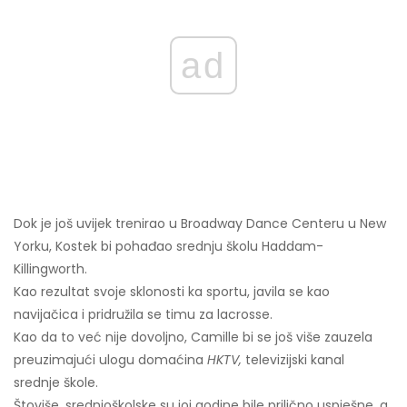
ad
Dok je još uvijek trenirao u Broadway Dance Centeru u New
Yorku, Kostek bi pohađao srednju školu Haddam-
Killingworth.
Kao rezultat svoje sklonosti ka sportu, javila se kao
navijačica i pridružila se timu za lacrosse.
Kao da to već nije dovoljno, Camille bi se još više zauzela
preuzimajući ulogu domaćina
HKTV,
televizijski kanal
srednje škole.
Štoviše, srednjoškolske su joj godine bile prilično uspješne, a