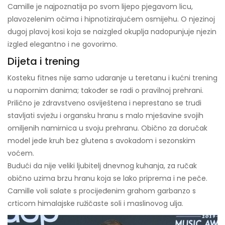
Camille je najpoznatija po svom lijepo pjegavom licu,
plavozelenim očima i hipnotizirajućem osmijehu. O njezinoj
dugoj plavoj kosi koja se naizgled okuplja nadopunjuje njezin
izgled elegantno i ne govorimo.
Dijeta i trening
Kosteku fitnes nije samo udaranje u teretanu i kućni trening
u napornim danima; također se radi o pravilnoj prehrani.
Prilično je zdravstveno osviještena i neprestano se trudi
stavljati svježu i organsku hranu s malo mješavine svojih
omiljenih namirnica u svoju prehranu. Obično za doručak
model jede kruh bez glutena s avokadom i sezonskim
voćem.
Budući da nije veliki ljubitelj dnevnog kuhanja, za ručak
obično uzima brzu hranu koja se lako priprema i ne peče.
Camille voli salate s procijeđenim grahom garbanzo s
crticom himalajske ružičaste soli i maslinovog ulja.