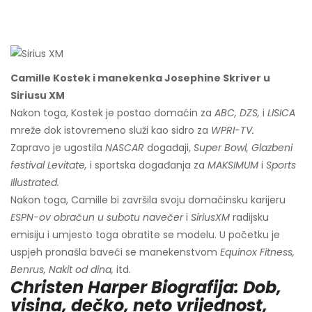
Camille Kostek i manekenka Josephine Skriver u
Siriusu XM
Nakon toga, Kostek je postao domaćin za
ABC, DZS,
i
LISICA
mreže dok istovremeno služi kao sidro za
WPRI-TV.
Zapravo je ugostila
NASCAR
događaji,
Super Bowl, Glazbeni
festival Levitate,
i sportska događanja za
MAKSIMUM
i
Sports
Illustrated.
Nakon toga, Camille bi završila svoju domaćinsku karijeru
ESPN-ov obračun u subotu navečer
i
SiriusXM
radijsku
emisiju i umjesto toga obratite se modelu. U početku je
uspjeh pronašla baveći se manekenstvom
Equinox Fitness,
Benrus, Nakit od dina,
itd.
Christen Harper Biografija: Dob,
visina, dečko, neto vrijednost,