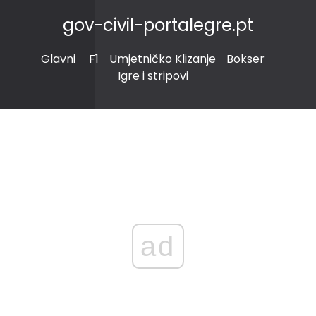
gov-civil-portalegre.pt
Glavni
F1
Umjetničko Klizanje
Bokser
Igre i stripovi
ad