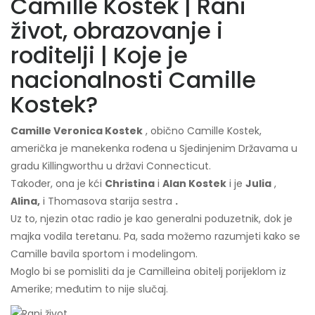
Camille Kostek | Rani
život, obrazovanje i
roditelji | Koje je
nacionalnosti Camille
Kostek?
Camille Veronica Kostek
, obično Camille Kostek,
američka je manekenka rođena u Sjedinjenim Državama u
gradu Killingworthu u državi Connecticut.
Također, ona je kći
Christina
i
Alan Kostek
i je
Julia
,
Alina,
i Thomasova starija sestra
.
Uz to, njezin otac radio je kao generalni poduzetnik, dok je
majka vodila teretanu. Pa, sada možemo razumjeti kako se
Camille bavila sportom i modelingom.
Moglo bi se pomisliti da je Camilleina obitelj porijeklom iz
Amerike; međutim to nije slučaj.