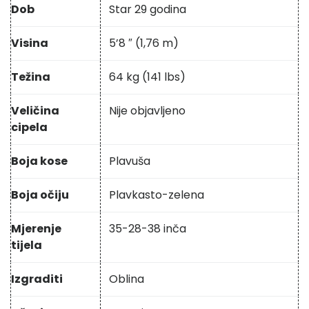
Dob
Star 29 godina
Visina
5’8 ″ (1,76 m)
Težina
64 kg (141 lbs)
Veličina
Nije objavljeno
cipela
Boja kose
Plavuša
Boja očiju
Plavkasto-zelena
Mjerenje
35-28-38 inča
tijela
Izgraditi
Oblina