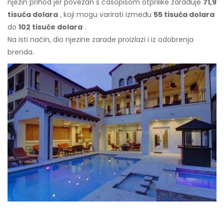
njezin prihod jer povezan s časopisom otprilike zarađuje
71,9
tisuća dolara
, koji mogu varirati između
55 tisuća dolara
do
102 tisuće dolara
.
Na isti način, dio njezine zarade proizlazi i iz odobrenja
brenda.