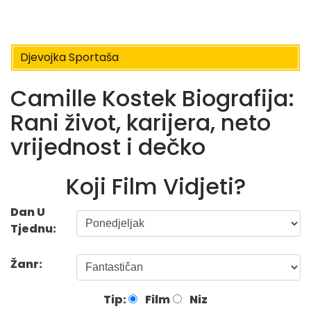
Djevojka Sportaša
Camille Kostek Biografija:
Rani život, karijera, neto
vrijednost i dečko
Koji Film Vidjeti?
Dan U
Tjednu:
Žanr:
Tip:
Film
Niz