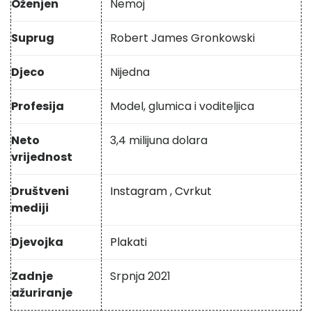
Oženjen
Nemoj
Suprug
Robert James Gronkowski
Djeco
Nijedna
Profesija
Model, glumica i voditeljica
Neto
3,4 milijuna dolara
vrijednost
Društveni
Instagram
,
Cvrkut
mediji
Djevojka
Plakati
Zadnje
Srpnja 2021
ažuriranje