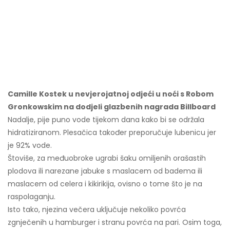
Camille Kostek u nevjerojatnoj odjeći u noći s Robom
Gronkowskim na dodjeli glazbenih nagrada Billboard
Nadalje, pije puno vode tijekom dana kako bi se održala
hidratiziranom. Plesačica također preporučuje lubenicu jer
je 92% vode.
Štoviše, za međuobroke ugrabi šaku omiljenih orašastih
plodova ili narezane jabuke s maslacem od badema ili
maslacem od celera i kikirikija, ovisno o tome što je na
raspolaganju.
Isto tako, njezina večera uključuje nekoliko povrća
zgnječenih u hamburger i stranu povrća na pari. Osim toga,