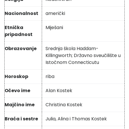
Nacionalnost
američki
Etnička
Miješani
pripadnost
Obrazovanje
Srednja škola Haddam-
Killingworth; Državno sveučilište u
Istočnom Connecticutu
Horoskop
riba
Očevo ime
Alan Kostek
Majčino ime
Christina Kostek
Braća i sestre
Julia, Alina i Thomas Kostek