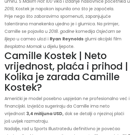
umiru. S
Maxim Hot 100
vika i izdanje naslovnice početnika u
2019,
Kostek je napokon ispunila ono što je započela.
Prije nego što zaboravimo spomenuti, zapanjujuće
talentirana manekenka ujedno je i glumica. Na primjer,
Camille se pojavila u
2018. godine
komedija
Osjećam se
lijepo
u cameo ulozi i
Ryan
Reynolds
glumi akcijski film
Besplatno
Momak
u dijelu ljepote.
Camille Kostek | Neto
vrijednost, plaća i prihod |
Kolika je zarada Camille
Kostek?
Američki je model posebno uspješan ne profesionalno već i
financijski. Izvješća sugeriraju da Camille ima neto
vrijednost
3,4 milijuna USD,
dok se detalji o njezinoj plaći
još uvijek razmatraju.
Nadalje, rad u Sports Illustratedu definitivno je povećao