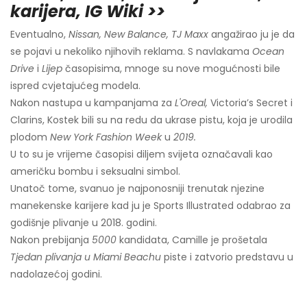
karijera, IG Wiki >>
Eventualno,
Nissan, New Balance, TJ Maxx
angažirao ju je da
se pojavi u nekoliko njihovih reklama. S navlakama
Ocean
Drive
i
Lijep
časopisima, mnoge su nove mogućnosti bile
ispred cvjetajućeg modela.
Nakon nastupa u kampanjama za
L'Oreal,
Victoria’s Secret i
Clarins, Kostek bili su na redu da ukrase pistu, koja je urodila
plodom
New York Fashion Week
u
2019.
U to su je vrijeme časopisi diljem svijeta označavali kao
američku bombu i seksualni simbol.
Unatoč tome, svanuo je najponosniji trenutak njezine
manekenske karijere kad ju je Sports Illustrated odabrao za
godišnje plivanje u 2018. godini.
Nakon prebijanja
5000
kandidata, Camille je prošetala
Tjedan plivanja u Miami Beachu
piste i zatvorio predstavu u
nadolazećoj godini.