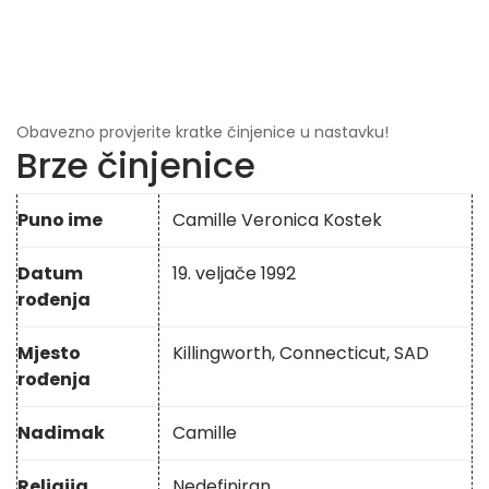
Obavezno provjerite kratke činjenice u nastavku!
Brze činjenice
Puno ime
Camille Veronica Kostek
Datum
19. veljače 1992
rođenja
Mjesto
Killingworth, Connecticut, SAD
rođenja
Nadimak
Camille
Religija
Nedefiniran