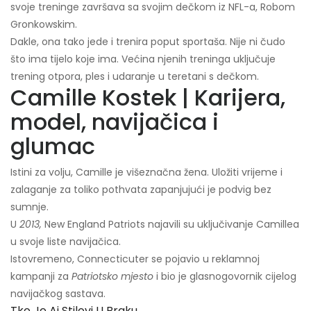
svoje treninge završava sa svojim dečkom iz NFL-a, Robom
Gronkowskim.
Dakle, ona tako jede i trenira poput sportaša. Nije ni čudo
što ima tijelo koje ima. Većina njenih treninga uključuje
trening otpora, ples i udaranje u teretani s dečkom.
Camille Kostek | Karijera,
model, navijačica i
glumac
Istini za volju, Camille je višeznačna žena. Uložiti vrijeme i
zalaganje za toliko pothvata zapanjujući je podvig bez
sumnje.
U
2013,
New England Patriots najavili su uključivanje Camillea
u svoje liste navijačica.
Istovremeno, Connecticuter se pojavio u reklamnoj
kampanji za
Patriotsko mjesto
i bio je glasnogovornik cijelog
navijačkog sastava.
Tko Je Aj Stilovi U Braku