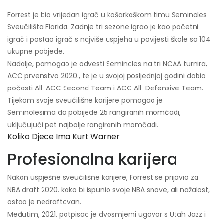
Forrest je bio vrijedan igrač u košarkaškom timu Seminoles
Sveučilišta Florida. Zadnje tri sezone igrao je kao početni
igrač i postao igrač s najviše uspjeha u povijesti škole sa 104
ukupne pobjede.
Nadalje, pomogao je odvesti Seminoles na tri NCAA turnira,
ACC prvenstvo 2020., te je u svojoj posljednjoj godini dobio
počasti All-ACC Second Team i ACC All-Defensive Team.
Tijekom svoje sveučilišne karijere pomogao je
Seminolesima da pobijede 25 rangiranih momčadi,
uključujući pet najbolje rangiranih momčadi.
Koliko Djece Ima Kurt Warner
Profesionalna karijera
Nakon uspješne sveučilišne karijere, Forrest se prijavio za
NBA draft 2020. kako bi ispunio svoje NBA snove, ali nažalost,
ostao je nedraftovan.
Međutim, 2021. potpisao je dvosmjerni ugovor s Utah Jazz i