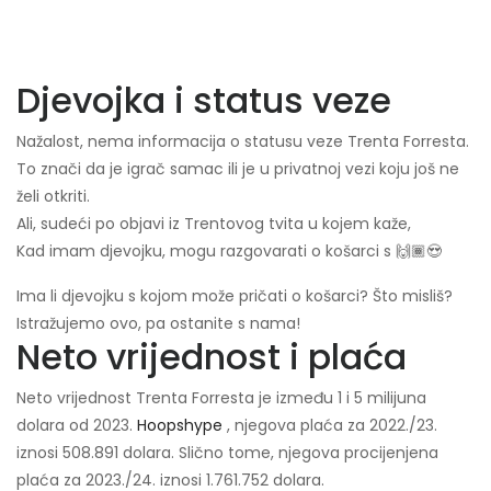
Djevojka i status veze
Nažalost, nema informacija o statusu veze Trenta Forresta.
To znači da je igrač samac ili je u privatnoj vezi koju još ne
želi otkriti.
Ali, sudeći po objavi iz Trentovog tvita u kojem kaže,
Kad imam djevojku, mogu razgovarati o košarci s 🙌🏾😍
Ima li djevojku s kojom može pričati o košarci? Što misliš?
Istražujemo ovo, pa ostanite s nama!
Neto vrijednost i plaća
Neto vrijednost Trenta Forresta je između 1 i 5 milijuna
dolara od 2023.
Hoopshype
, njegova plaća za 2022./23.
iznosi 508.891 dolara. Slično tome, njegova procijenjena
plaća za 2023./24. iznosi 1.761.752 dolara.