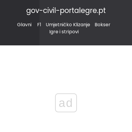
gov-civil-portalegre.pt
Glavni
F1
Umjetničko Klizanje
Bokser
Igre i stripovi
ad