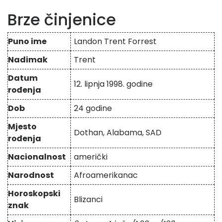
Brze činjenice
Puno ime
Landon Trent Forrest
Nadimak
Trent
Datum
12. lipnja 1998. godine
rođenja
Dob
24 godine
Mjesto
Dothan, Alabama, SAD
rođenja
Nacionalnost
američki
Narodnost
Afroamerikanac
Horoskopski
Blizanci
znak