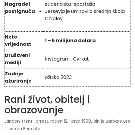
Nagrade i
stipendista-sportaša
postignuća
Jerseyja je umirovila srednja škola
Chipley
Neto
1 – 5 milijuna dolara
vrijednost
Društveni
Instagram
,
Cvrkut
mediji
Zadnje
ožujka 2023
ažuriranje
Rani život, obitelj i
obrazovanje
Landon Trent Forrest, rođen 12. lipnja 1998., sin je Barbare Lee
i Lestera Forresta.