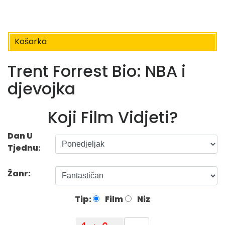
Košarka
Trent Forrest Bio: NBA i
djevojka
Koji Film Vidjeti?
Dan U
Tjednu:
Žanr:
Tip:
Film
Niz