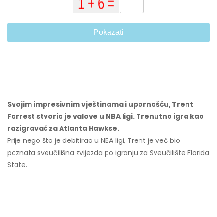
Pokazati
Svojim impresivnim vještinama i upornošću, Trent
Forrest stvorio je valove u NBA ligi. Trenutno igra kao
razigravač za Atlanta Hawkse.
Prije nego što je debitirao u NBA ligi, Trent je već bio
poznata sveučilišna zvijezda po igranju za Sveučilište Florida
State.