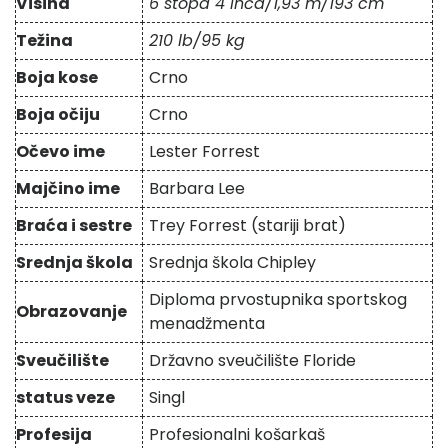
Visina
6 stopa 4 inča/1,93 m/193 cm
Težina
210 lb/95 kg
Boja kose
Crno
Boja očiju
Crno
Očevo ime
Lester Forrest
Majčino ime
Barbara Lee
Braća i sestre
Trey Forrest (stariji brat)
Srednja škola
Srednja škola Chipley
Diploma prvostupnika sportskog
Obrazovanje
menadžmenta
Sveučilište
Državno sveučilište Floride
status veze
Singl
Profesija
Profesionalni košarkaš