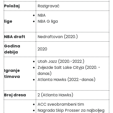
Položaj
Razigravač
NBA
lige
NBA G liga
NBA draft
Nedraftovan (2020.)
Godina
2020
debija
Utah Jazz (2020.-2022.)
Zvijezde Salt Lake Cityja (2020. -
Igranje
danas)
timova
Atlanta Hawks (2022.-danas)
Broj dresa
2 (Atlanta Hawks)
ACC sveobrambeni tim
Nagrada Skip Prosser za najboljeg