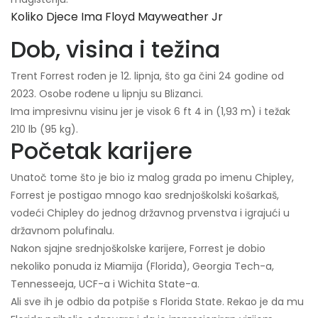
Koliko Djece Ima Floyd Mayweather Jr
Dob, visina i težina
Trent Forrest rođen je 12. lipnja, što ga čini 24 godine od
2023. Osobe rođene u lipnju su Blizanci.
Ima impresivnu visinu jer je visok 6 ft 4 in (1,93 m) i težak
210 lb (95 kg).
Početak karijere
Unatoč tome što je bio iz malog grada po imenu Chipley,
Forrest je postigao mnogo kao srednjoškolski košarkaš,
vodeći Chipley do jednog državnog prvenstva i igrajući u
državnom polufinalu.
Nakon sjajne srednjoškolske karijere, Forrest je dobio
nekoliko ponuda iz Miamija (Florida), Georgia Tech-a,
Tennesseeja, UCF-a i Wichita State-a.
Ali sve ih je odbio da potpiše s Florida State. Rekao je da mu