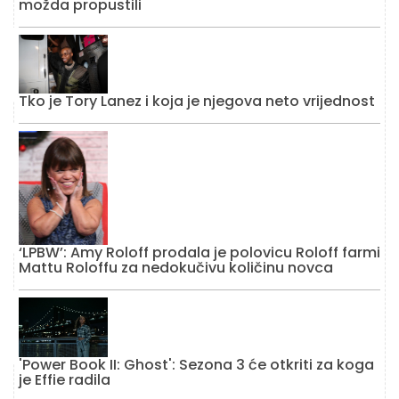
možda propustili
Tko je Tory Lanez i koja je njegova neto vrijednost
‘LPBW’: Amy Roloff prodala je polovicu Roloff farmi
Mattu Roloffu za nedokučivu količinu novca
'Power Book II: Ghost': Sezona 3 će otkriti za koga
je Effie radila