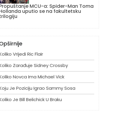
Propuštanje MCU-a: Spider-Man Toma
Hollanda uputio se na fakultetsku
trilogiju
Opširnije
Koliko Vrijedi Ric Flair
Koliko Zarađuje Sidney Crossby
Koliko Novca Ima Michael Vick
Koju Je Poziciju Igrao Sammy Sosa
Koliko Je Bill Belichick U Braku