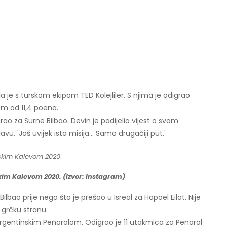
je s turskom ekipom TED Kolejliler. S njima je odigrao
om od 11,4 poena.
rao za Surne Bilbao. Devin je podijelio vijest o svom
u, 'Još uvijek ista misija... Samo drugačiji put.'
skim Kalevom 2020. (Izvor: Instagram)
Bilbao prije nego što je prešao u Isreal za Hapoel Eilat. Nije
 grčku stranu.
argentinskim Peñarolom. Odigrao je 11 utakmica za Penarol