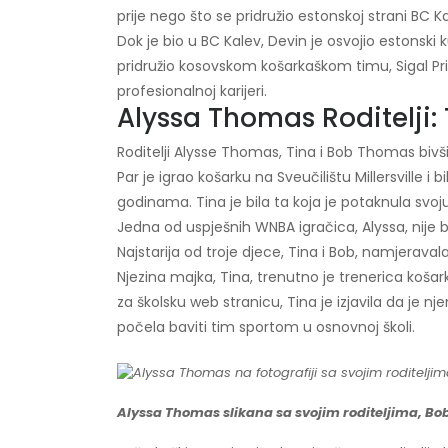
prije nego što se pridružio estonskoj strani BC Ka
Dok je bio u BC Kalev, Devin je osvojio estonski
pridružio kosovskom košarkaškom timu, Sigal Priš
profesionalnoj karijeri.
Alyssa Thomas Roditelji:
Roditelji Alysse Thomas, Tina i Bob Thomas bivši
Par je igrao košarku na Sveučilištu Millersville i 
godinama. Tina je bila ta koja je potaknula svo
Jedna od uspješnih WNBA igračica, Alyssa, nije b
Najstarija od troje djece, Tina i Bob, namjerava
Njezina majka, Tina, trenutno je trenerica koš
za školsku web stranicu, Tina je izjavila da je 
počela baviti tim sportom u osnovnoj školi.
Alyssa Thomas slikana sa svojim roditeljima, Bob