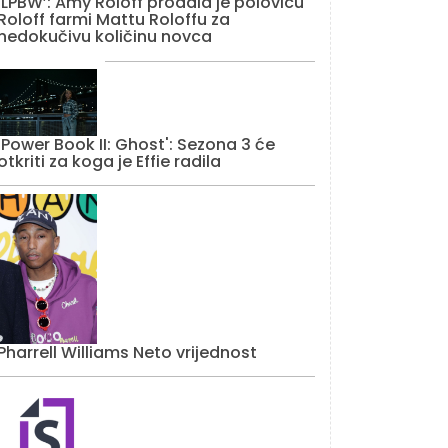
‘LPBW’: Amy Roloff prodala je polovicu
Roloff farmi Mattu Roloffu za
nedokučivu količinu novca
'Power Book II: Ghost': Sezona 3 će
otkriti za koga je Effie radila
Pharrell Williams Neto vrijednost