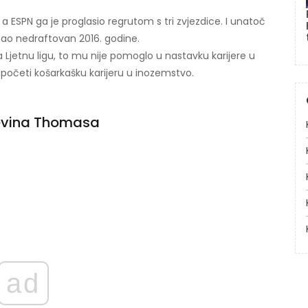
 a ESPN ga je proglasio regrutom s tri zvjezdice. I unatoč
tao nedraftovan 2016. godine.
Ljetnu ligu, to mu nije pomoglo u nastavku karijere u
započeti košarkašku karijeru u inozemstvo.
Devina Thomasa
ad