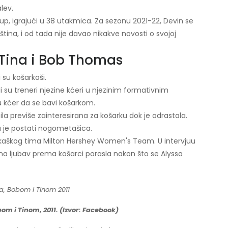
lev.
 kup, igrajući u 38 utakmica. Za sezonu 2021-22, Devin se
tina, i od tada nije davao nikakve novosti o svojoj
 Tina i Bob Thomas
 su košarkaši.
bili su treneri njezine kćeri u njezinim formativnim
ju kćer da se bavi košarkom.
ila previše zainteresirana za košarku dok je odrastala.
la je postati nogometašica.
arkaškog tima Milton Hershey Women's Team. U intervjuu
njena ljubav prema košarci porasla nakon što se Alyssa
om i Tinom, 2011. (Izvor: Facebook)