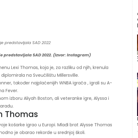
e predstavljala SAD 2022. (Izvor: Instagram)
nu Lexi Thomas, koja je, za razliku od njih, krenula
diplomirala na Sveučilištu Millersville.
er, također najplaćenijih WNBA igrača , igrali su A-
na Fever.
om izboru Aliyah Boston, ali veteranke igre, Alyssa i
paradu.
in Thomas
oje košarke igrao u Europi. Mlađi brat Alysse Thomas
hodno je obarao rekorde u srednjoj školi.