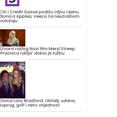
Citi i Credit Suisse podižu ciljnu cijenu
dionica Applea, Veeco na neutralnom
položaju
Stvarni razlog Novi film Meryl Streep
'Praonica rublja' dobio je tužbu
Emma Lavy Bradford: Obitelj, udana,
suprug, golf i neto vrijednost