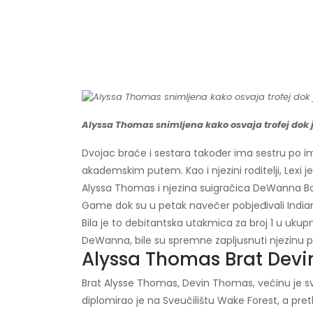
Alyssa Thomas snimljena kako osvaja trofej dok j
Dvojac braće i sestara također ima sestru po ime
akademskim putem. Kao i njezini roditelji, Lexi je 
Alyssa Thomas i njezina suigračica DeWanna Bonn
Game dok su u petak navečer pobjeđivali India
Bila je to debitantska utakmica za broj 1 u ukupn
DeWanna, bile su spremne zapljusnuti njezinu 
Alyssa Thomas Brat Dev
Brat Alysse Thomas, Devin Thomas, većinu je sv
diplomirao je na Sveučilištu Wake Forest, a pret