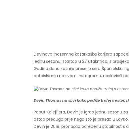
Devinova inozemna košarkaška karijera započela 
jednu sezonu, startao u 27 utakmica, s prosjek
Godinu dana kasnije preselio se u Španjolsku i ig
potpisivanju na svom Instagramu, naslovivši objav
Devin Thomas na slici kako podiže trofej s eston
Poput Kolejlilera, Devin je igrao jednu sezonu za 
ostao predugo prije nego što je prešao u Lavrio,
Devin je 2019. pronašao određenu stabilnost s 