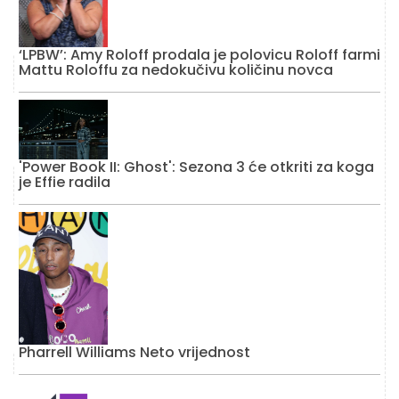
‘LPBW’: Amy Roloff prodala je polovicu Roloff farmi
Mattu Roloffu za nedokučivu količinu novca
'Power Book II: Ghost': Sezona 3 će otkriti za koga
je Effie radila
Pharrell Williams Neto vrijednost