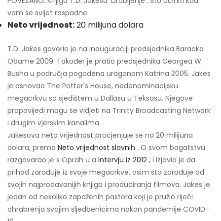
POVEZANO: Knjiga T.D. Jakesa 'Drobljenje': Što učiniti kad
vam se svijet raspadne
Neto vrijednost:
20 milijuna dolara
T.D. Jakes govorio je na inauguraciji predsjednika Baracka
Obame 2009. Također je pratio predsjednika Georgea W.
Busha u područja pogođena uraganom Katrina 2005. Jakes
je osnovao The Potter's House, nedenominacijsku
megacrkvu sa sjedištem u Dallasu u Teksasu. Njegove
propovijedi mogu se vidjeti na Trinity Broadcasting Network
i drugim vjerskim kanalima.
Jakesova neto vrijednost procjenjuje se na 20 milijuna
dolara, prema
Neto vrijednost slavnih
. O svom bogatstvu
razgovarao je s Oprah u a
Intervju iz 2012
, i izjavio je da
prihod zarađuje iz svoje megacrkve, osim što zarađuje od
svojih najprodavanijih knjiga i produciranja filmova. Jakes je
jedan od nekoliko zapaženih pastora koji je pružio riječi
ohrabrenja svojim sljedbenicima nakon pandemije COVID-