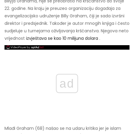
Billyja Grahama, nije se preobratio na kršćanstvo do svoje
22. godine. Na kraju je preuzeo organizaciju događaja za
evangelizacijsko udruženje Billy Graham, čiji je sada izvršni
direktor i predsjednik. Također je autor mnogih knjiga i često
sudjeluje u turnejama oživljavanja kršćanstva. Njegova neto
vrijednost
izvještava se kao 10 milijuna dolara
.
ad
Mlađi Graham (68) našao se na udaru kritika jer je islam