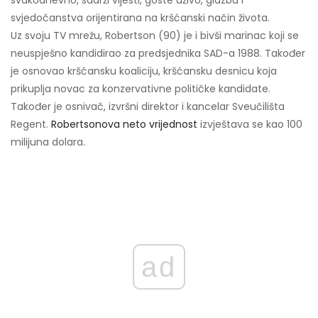
svakodnevno, sadrži vijesti, goste uživo, glazbu i
svjedočanstva orijentirana na kršćanski način života.
Uz svoju TV mrežu, Robertson (90) je i bivši marinac koji se
neuspješno kandidirao za predsjednika SAD-a 1988. Također
je osnovao kršćansku koaliciju, kršćansku desnicu koja
prikuplja novac za konzervativne političke kandidate.
Također je osnivač, izvršni direktor i kancelar Sveučilišta
Regent.
Robertsonova neto vrijednost
izvještava se kao 100
milijuna dolara.
ad