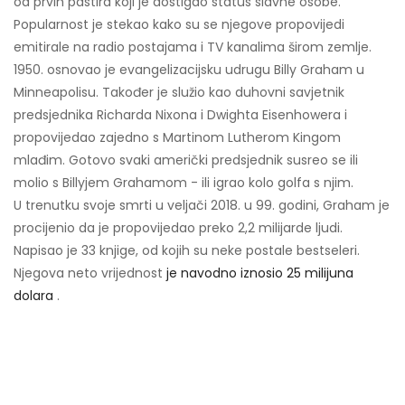
od prvih pastira koji je dostigao status slavne osobe.
Popularnost je stekao kako su se njegove propovijedi
emitirale na radio postajama i TV kanalima širom zemlje.
1950. osnovao je evangelizacijsku udrugu Billy Graham u
Minneapolisu. Također je služio kao duhovni savjetnik
predsjednika Richarda Nixona i Dwighta Eisenhowera i
propovijedao zajedno s Martinom Lutherom Kingom
mlađim. Gotovo svaki američki predsjednik susreo se ili
molio s Billyjem Grahamom - ili igrao kolo golfa s njim.
U trenutku svoje smrti u veljači 2018. u 99. godini, Graham je
procijenio da je propovijedao preko 2,2 milijarde ljudi.
Napisao je 33 knjige, od kojih su neke postale bestseleri.
Njegova neto vrijednost
je navodno iznosio 25 milijuna
dolara
.