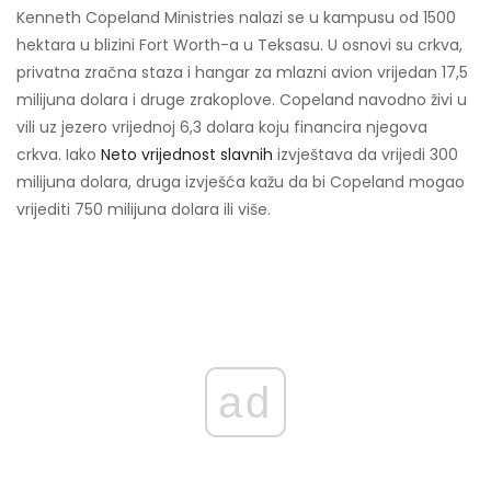
Kenneth Copeland Ministries nalazi se u kampusu od 1500
hektara u blizini Fort Worth-a u Teksasu. U osnovi su crkva,
privatna zračna staza i hangar za mlazni avion vrijedan 17,5
milijuna dolara i druge zrakoplove. Copeland navodno živi u
vili uz jezero vrijednoj 6,3 dolara koju financira njegova
crkva. Iako
Neto vrijednost slavnih
izvještava da vrijedi 300
milijuna dolara, druga izvješća kažu da bi Copeland mogao
vrijediti 750 milijuna dolara ili više.
ad