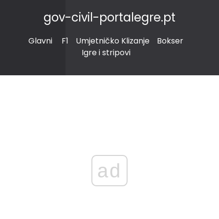
gov-civil-portalegre.pt
Glavni
F1
Umjetničko Klizanje
Bokser
Igre i stripovi
ad