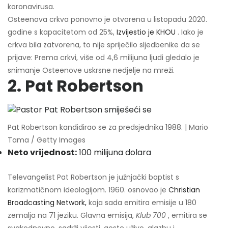
koronavirusa.
Osteenova crkva ponovno je otvorena u listopadu 2020.
godine s kapacitetom od 25%,
Izvijestio je KHOU
. Iako je
crkva bila zatvorena, to nije spriječilo sljedbenike da se
prijave: Prema crkvi, više od 4,6 milijuna ljudi gledalo je
snimanje Osteenove uskrsne nedjelje na mreži.
2. Pat Robertson
Pat Robertson kandidirao se za predsjednika 1988. | Mario
Tama / Getty Images
Neto vrijednost:
100 milijuna dolara
Televangelist Pat Robertson je južnjački baptist s
karizmatičnom ideologijom. 1960. osnovao je
Christian
Broadcasting Network,
koja sada emitira emisije u 180
zemalja na 71 jeziku. Glavna emisija,
Klub 700
, emitira se