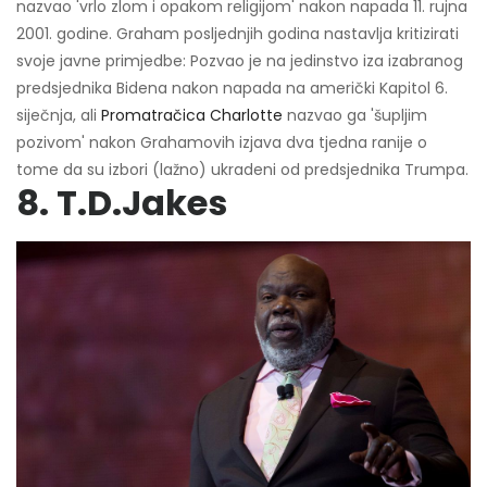
nazvao 'vrlo zlom i opakom religijom' nakon napada 11. rujna
2001. godine. Graham posljednjih godina nastavlja kritizirati
svoje javne primjedbe: Pozvao je na jedinstvo iza izabranog
predsjednika Bidena nakon napada na američki Kapitol 6.
siječnja, ali
Promatračica Charlotte
nazvao ga 'šupljim
pozivom' nakon Grahamovih izjava dva tjedna ranije o
tome da su izbori (lažno) ukradeni od predsjednika Trumpa.
8. T.D.Jakes