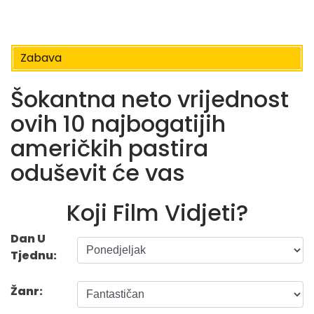
Zabava
Šokantna neto vrijednost
ovih 10 najbogatijih
američkih pastira
oduševit će vas
Koji Film Vidjeti?
Dan U
Tjednu:
Žanr: