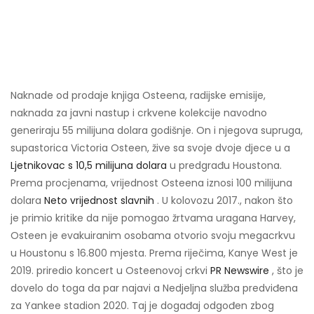
Naknade od prodaje knjiga Osteena, radijske emisije,
naknada za javni nastup i crkvene kolekcije navodno
generiraju 55 milijuna dolara godišnje. On i njegova supruga,
supastorica Victoria Osteen, žive sa svoje dvoje djece u a
Ljetnikovac s 10,5 milijuna dolara
u predgrađu Houstona.
Prema procjenama, vrijednost Osteena iznosi 100 milijuna
dolara
Neto vrijednost slavnih
. U kolovozu 2017., nakon što
je primio kritike da nije pomogao žrtvama uragana Harvey,
Osteen je evakuiranim osobama otvorio svoju megacrkvu
u Houstonu s 16.800 mjesta. Prema riječima, Kanye West je
2019. priredio koncert u Osteenovoj crkvi
PR Newswire
, što je
dovelo do toga da par najavi a Nedjeljna služba predviđena
za Yankee stadion 2020. Taj je događaj odgođen zbog