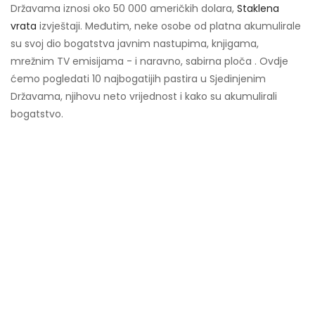
Državama iznosi oko 50 000 američkih dolara,
Staklena
vrata
izvještaji. Međutim, neke osobe od platna akumulirale
su svoj dio bogatstva javnim nastupima, knjigama,
mrežnim TV emisijama - i naravno, sabirna ploča . Ovdje
ćemo pogledati 10 najbogatijih pastira u Sjedinjenim
Državama, njihovu neto vrijednost i kako su akumulirali
bogatstvo.