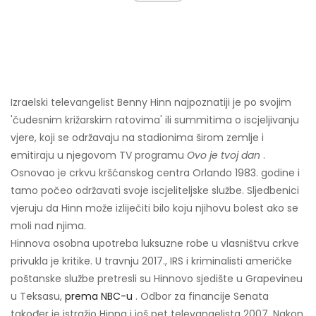
Izraelski televangelist Benny Hinn najpoznatiji je po svojim
'čudesnim križarskim ratovima' ili summitima o iscjeljivanju
vjere, koji se održavaju na stadionima širom zemlje i
emitiraju u njegovom TV programu
Ovo je tvoj dan
.
Osnovao je crkvu kršćanskog centra Orlando 1983. godine i
tamo počeo održavati svoje iscjeliteljske službe. Sljedbenici
vjeruju da Hinn može izliječiti bilo koju njihovu bolest ako se
moli nad njima.
Hinnova osobna upotreba luksuzne robe u vlasništvu crkve
privukla je kritike. U travnju 2017., IRS i kriminalisti američke
poštanske službe pretresli su Hinnovo sjedište u Grapevineu
u Teksasu,
prema NBC-u
. Odbor za financije Senata
također je istražio Hinna i još pet televangelista 2007. Nakon