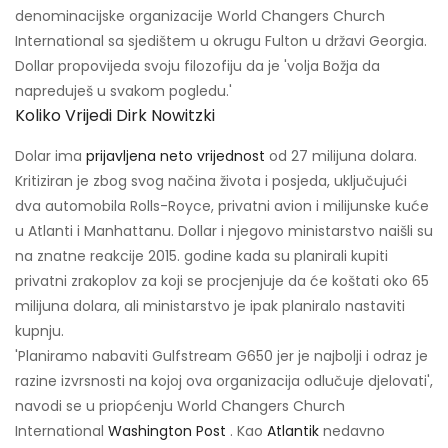
denominacijske organizacije World Changers Church
International sa sjedištem u okrugu Fulton u državi Georgia.
Dollar propovijeda svoju filozofiju da je 'volja Božja da
napreduješ u svakom pogledu.'
Koliko Vrijedi Dirk Nowitzki
Dolar ima
prijavljena neto vrijednost
od 27 milijuna dolara.
Kritiziran je zbog svog načina života i posjeda, uključujući
dva automobila Rolls-Royce, privatni avion i milijunske kuće
u Atlanti i Manhattanu. Dollar i njegovo ministarstvo naišli su
na znatne reakcije 2015. godine kada su planirali kupiti
privatni zrakoplov za koji se procjenjuje da će koštati oko 65
milijuna dolara, ali ministarstvo je ipak planiralo nastaviti
kupnju.
'Planiramo nabaviti Gulfstream G650 jer je najbolji i odraz je
razine izvrsnosti na kojoj ova organizacija odlučuje djelovati',
navodi se u priopćenju World Changers Church
International
Washington Post
. Kao
Atlantik
nedavno