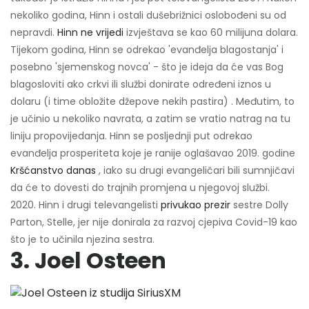
nekoliko godina, Hinn i ostali dušebrižnici oslobođeni su od
nepravdi.
Hinn ne vrijedi
izvještava se kao 60 milijuna dolara.
Tijekom godina, Hinn se odrekao 'evanđelja blagostanja' i
posebno 'sjemenskog novca' - što je ideja da će vas Bog
blagosloviti ako crkvi ili službi donirate određeni iznos u
dolaru (i time obložite džepove nekih pastira) . Međutim, to
je učinio u nekoliko navrata, a zatim se vratio natrag na tu
liniju propovijedanja. Hinn se posljednji put odrekao
evanđelja prosperiteta koje je ranije oglašavao 2019. godine
Kršćanstvo danas
, iako su drugi evangeličari bili sumnjičavi
da će to dovesti do trajnih promjena u njegovoj službi.
2020. Hinn i drugi televangelisti
privukao prezir
sestre Dolly
Parton, Stelle, jer nije donirala za razvoj cjepiva Covid-19 kao
što je to učinila njezina sestra.
3. Joel Osteen