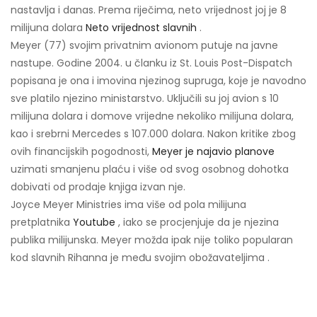
nastavlja i danas. Prema riječima, neto vrijednost joj je 8
milijuna dolara
Neto vrijednost slavnih
.
Meyer (77) svojim privatnim avionom putuje na javne
nastupe. Godine 2004. u članku iz St. Louis Post-Dispatch
popisana je ona i imovina njezinog supruga, koje je navodno
sve platilo njezino ministarstvo. Uključili su joj avion s 10
milijuna dolara i domove vrijedne nekoliko milijuna dolara,
kao i srebrni Mercedes s 107.000 dolara. Nakon kritike zbog
ovih financijskih pogodnosti,
Meyer je najavio planove
uzimati smanjenu plaću i više od svog osobnog dohotka
dobivati ​​od prodaje knjiga izvan nje.
Joyce Meyer Ministries ima više od pola milijuna
pretplatnika
Youtube
, iako se procjenjuje da je njezina
publika milijunska. Meyer možda ipak nije toliko popularan
kod slavnih Rihanna je među svojim obožavateljima .