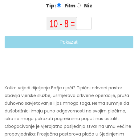
Tip:
Film
Niz
Pokazati
Koliko vrijedi dijeljenje Božje riječi? Tipični crkveni pastor
obavlja vjerske službe, usmjerava crkvene operacije, pruža
duhovno savjetovanje i još mnogo toga. Nema sumnje da
dušobrižnici imaju puno odgovornosti na svojim plećima,
iako se mogu pokazati pogrešnima poput nas ostalih.
Obogaćivanje je vjerojatno posljednja stvar na umu većine
propovjednika: Prosječna pastorova plaća u Sjedinjenim