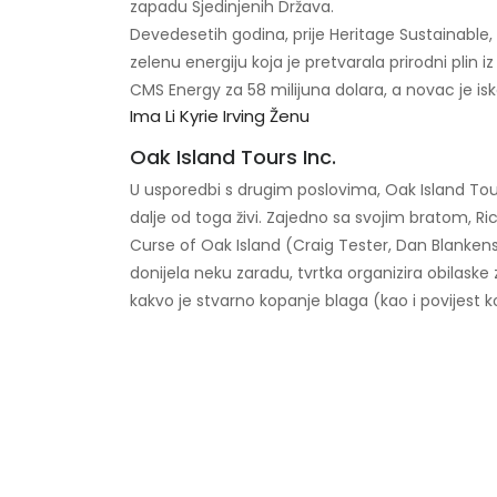
zapadu Sjedinjenih Država.
Devedesetih godina, prije Heritage Sustainable,
zelenu energiju koja je pretvarala prirodni plin i
CMS Energy za 58 milijuna dolara, a novac je isk
Ima Li Kyrie Irving Ženu
Oak Island Tours Inc.
U usporedbi s drugim poslovima, Oak Island Tours 
dalje od toga živi. Zajedno sa svojim bratom,
Curse of Oak Island (Craig Tester, Dan Blankens
donijela neku zaradu, tvrtka organizira obilaske 
kakvo je stvarno kopanje blaga (kao i povijest k