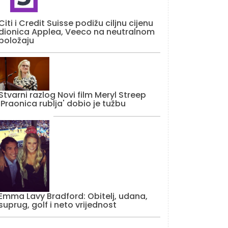
Citi i Credit Suisse podižu ciljnu cijenu
dionica Applea, Veeco na neutralnom
položaju
Stvarni razlog Novi film Meryl Streep
'Praonica rublja' dobio je tužbu
Emma Lavy Bradford: Obitelj, udana,
suprug, golf i neto vrijednost