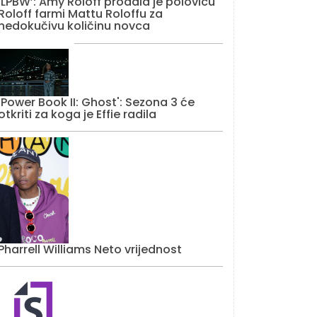
‘LPBW’: Amy Roloff prodala je polovicu
Roloff farmi Mattu Roloffu za
nedokučivu količinu novca
'Power Book II: Ghost': Sezona 3 će
otkriti za koga je Effie radila
Pharrell Williams Neto vrijednost