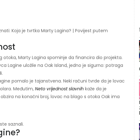
znati: Koja je tvrtka Marty Lagina? | Povijest putem
nost
vog otoka, Marty Lagina spominje da financira dio projekta.
vca Lagine uložile na Oak Island, jedno je sigurno: potraga
i.
agine pomalo je tajanstvena. Neki računi tvrde da je lovac
dolara. Međutim,
Neto vrijednost slavnih
kaže da je
z obzira na konačni broj, lovac na blago s otoka Oak ima
ste saznali.
gine?