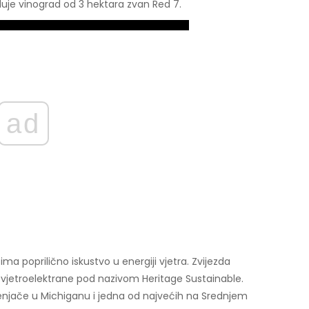
eduje vinograd od 3 hektara zvan Red 7.
ad
ima poprilično iskustvo u energiji vjetra. Zvijezda
a vjetroelektrane pod nazivom Heritage Sustainable.
renjače u Michiganu i jedna od najvećih na Srednjem