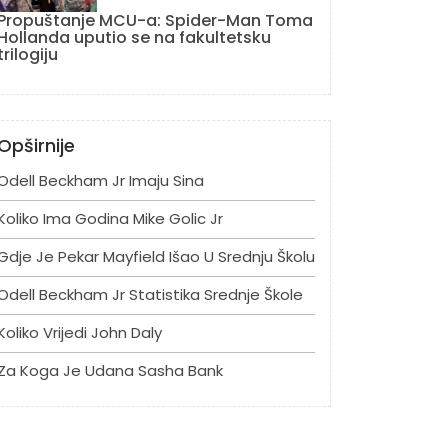
Propuštanje MCU-a: Spider-Man Toma
Hollanda uputio se na fakultetsku
trilogiju
Opširnije
Odell Beckham Jr Imaju Sina
Koliko Ima Godina Mike Golic Jr
Gdje Je Pekar Mayfield Išao U Srednju Školu
Odell Beckham Jr Statistika Srednje Škole
Koliko Vrijedi John Daly
Za Koga Je Udana Sasha Bank