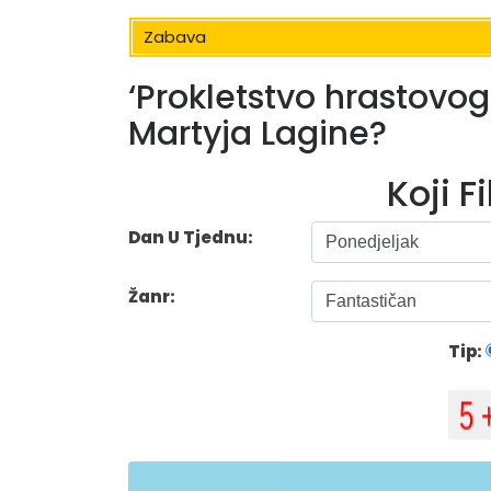
Zabava
‘Prokletstvo hrastovog 
Martyja Lagine?
Koji F
Dan U Tjednu:
Žanr:
Tip: