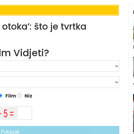
otoka’: što je tvrtka
ilm Vidjeti?
Film
Niz
Pokazati