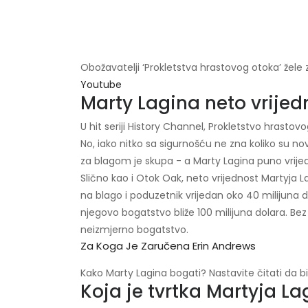
Obožavatelji ‘Prokletstva hrastovog otoka’ žele 
Youtube
Marty Lagina neto vrijed
U hit seriji History Channel, Prokletstvo hrasto
No, iako nitko sa sigurnošću ne zna koliko su no
za blagom je skupa - a Marty Lagina puno vrijed
Slično kao i Otok Oak, neto vrijednost Martyja L
na blago i poduzetnik vrijedan oko 40 milijuna 
njegovo bogatstvo bliže 100 milijuna dolara. Be
neizmjerno bogatstvo.
Za Koga Je Zaručena Erin Andrews
Kako Marty Lagina bogati? Nastavite čitati da bi
Koja je tvrtka Martyja La