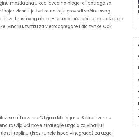
Laginu možda znaju kao lovca na blago, ali potraga za
ženjer vlasnik je tvrtke na koju provodi većinu svog
letstvo hrastovog otoka - usredotočujući se na to. Koja je
ke: vinariju, tvrtku za vjetroagregate i dio tvrtke Oak
alazi se u Traverse Cityju u Michiganu. S iskustvom u
 razvijajući nove strategije uzgoja za vinariju i
lost i toplinu (kroz tunele ispod vinograda) za uzgoj