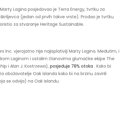
 Marty Lagina posjedovao je Terra Energy, tvrtku za
z škriljevca (jedan od prvih takve vrste). Prodao je tvrtku
oristio za stvaranje Heritage Sustainable.
Inc. vjerojatno nije najisplativiji Marty Lagina. Međutim, i
 Rickom Laginom i ostalim članovima glumačke ekipe The
hip i Alan J. Kostrzewa),
posjeduje 78% otoka
. Kako bi
za obožavatelje Oak Islanda kako bi na brzinu zavirili
oja se odvija) na Oak Islandu.