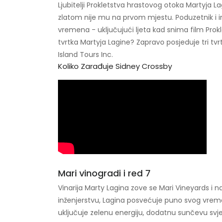
Ljubitelji Prokletstva hrastovog otoka Martyja 
zlatom nije mu na prvom mjestu. Poduzetnik i in
vremena - uključujući ljeta kad snima film Prok
tvrtka Martyja Lagine? Zapravo posjeduje tri tvrt
Island Tours Inc.
Koliko Zarađuje Sidney Crossby
Mari vinogradi i red 7
Vinarija Marty Lagina zove se Mari Vineyards i n
inženjerstvu, Lagina posvećuje puno svog vremena
uključuje zelenu energiju, dodatnu sunčevu svjet