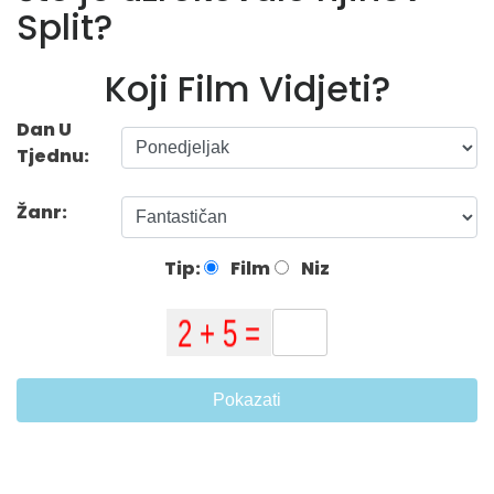
Split?
Koji Film Vidjeti?
Dan U
Tjednu:
Žanr:
Tip:
Film
Niz
Pokazati