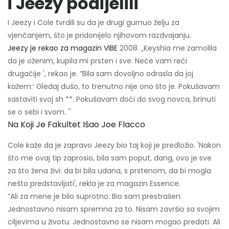
i Jeezy podijelili
I Jeezy i Cole tvrdili su da je drugi gurnuo želju za
vjenčanjem, što je pridonijelo njihovom razdvajanju.
Jeezy je rekao za magazin VIBE
2008. „Keyshia me zamolila
da je oženim, kupila mi prsten i sve. Neće vam reći
drugačije ', rekao je. “Bila sam dovoljno odrasla da joj
kažem:‘ Gledaj dušo, to trenutno nije ono što je. Pokušavam
sastaviti svoj sh **. Pokušavam doći do svog novca, brinuti
se o sebi i svom. ''
Na Koji Je Fakultet Išao Joe Flacco
Cole kaže da je zapravo Jeezy bio taj koji je predložio. 'Nakon
što me ovaj tip zaprosio, bila sam poput, dang, ovo je sve
za što žena živi: da bi bila udana, s prstenom, da bi mogla
nešto predstavljati', rekla je za magazin Essence.
“Ali za mene je bilo suprotno. Bio sam prestrašen.
Jednostavno nisam spremna za to. Nisam završio sa svojim
ciljevima u životu. Jednostavno se nisam mogao predati. Ali