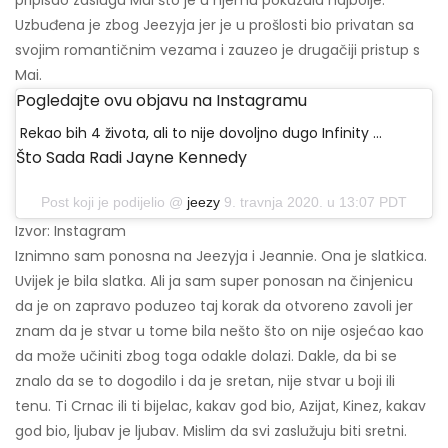
Uzbuđena je zbog Jeezyja jer je u prošlosti bio privatan sa
svojim romantičnim vezama i zauzeo je drugačiji pristup s
Mai.
Pogledajte ovu objavu na Instagramu
Rekao bih 4 života, ali to nije dovoljno dugo Infinity ...
Što Sada Radi Jayne Kennedy
Post koji je podijelio @
jeezy
9. travnja 2020. u 13:07 PDT
Izvor: Instagram
Iznimno sam ponosna na Jeezyja i Jeannie. Ona je slatkica.
Uvijek je bila slatka. Ali ja sam super ponosan na činjenicu
da je on zapravo poduzeo taj korak da otvoreno zavoli jer
znam da je stvar u tome bila nešto što on nije osjećao kao
da može učiniti zbog toga odakle dolazi. Dakle, da bi se
znalo da se to dogodilo i da je sretan, nije stvar u boji ili
tenu. Ti Crnac ili ti bijelac, kakav god bio, Azijat, Kinez, kakav
god bio, ljubav je ljubav. Mislim da svi zaslužuju biti sretni.