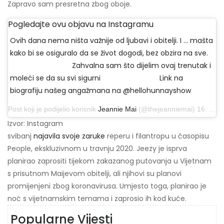
Zapravo sam presretna zbog oboje.
Pogledajte ovu objavu na Instagramu
Ovih dana nema ništa važnije od ljubavi i obitelji. I ... mašta
kako bi se osiguralo da se život dogodi, bez obzira na sve.
⠀⠀⠀⠀⠀⠀⠀⠀⠀⠀⠀⠀ Zahvalna sam što dijelim ovaj trenutak i
moleći se da su svi sigurni ⠀⠀⠀⠀⠀⠀⠀⠀⠀⠀⠀ Link na
biografiju našeg angažmana na @hellohunnayshow
Post koji je podijelio korisnik
Jeannie Mai
(@thejeanniemai) 16. travnja 2020. u 14:21 PDT
Izvor: Instagram
svibanj
najavila svoje zaruke
reperu i filantropu u časopisu
People, ekskluzivnom u travnju 2020. Jeezy je isprva
planirao zaprositi tijekom zakazanog putovanja u Vijetnam
s prisutnom Maijevom obitelji, ali njihovi su planovi
promijenjeni zbog koronavirusa. Umjesto toga, planirao je
noć s vijetnamskim temama i zaprosio ih kod kuće.
Popularne Vijesti