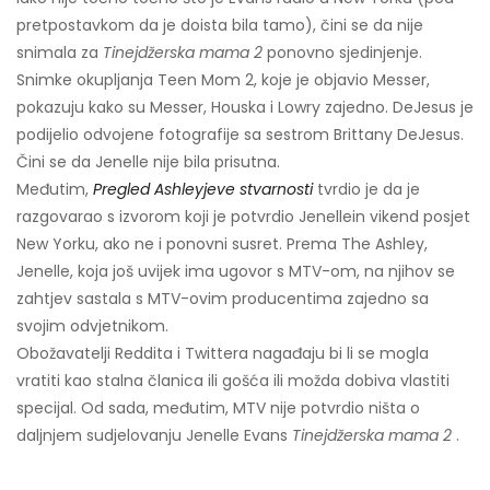
pretpostavkom da je doista bila tamo), čini se da nije
snimala za
Tinejdžerska mama 2
ponovno sjedinjenje.
Snimke okupljanja Teen Mom 2, koje je objavio Messer,
pokazuju kako su Messer, Houska i Lowry zajedno. DeJesus je
podijelio odvojene fotografije sa sestrom Brittany DeJesus.
Čini se da Jenelle nije bila prisutna.
Međutim,
Pregled Ashleyjeve stvarnosti
tvrdio je da je
razgovarao s izvorom koji je potvrdio Jenellein vikend posjet
New Yorku, ako ne i ponovni susret. Prema The Ashley,
Jenelle, koja još uvijek ima ugovor s MTV-om, na njihov se
zahtjev sastala s MTV-ovim producentima zajedno sa
svojim odvjetnikom.
Obožavatelji Reddita i Twittera nagađaju bi li se mogla
vratiti kao stalna članica ili gošća ili možda dobiva vlastiti
specijal. Od sada, međutim, MTV nije potvrdio ništa o
daljnjem sudjelovanju Jenelle Evans
Tinejdžerska mama 2
.