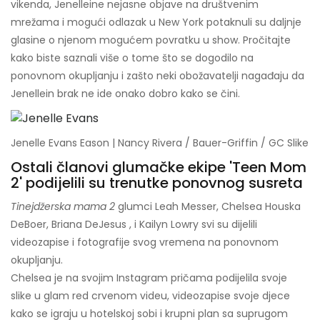
vikenda, Jenelleine nejasne objave na društvenim
mrežama i mogući odlazak u New York potaknuli su daljnje
glasine o njenom mogućem povratku u show. Pročitajte
kako biste saznali više o tome što se dogodilo na
ponovnom okupljanju i zašto neki obožavatelji nagađaju da
Jenellein brak ne ide onako dobro kako se čini.
Jenelle Evans Eason | Nancy Rivera / Bauer-Griffin / GC Slike
Ostali članovi glumačke ekipe 'Teen Mom
2' podijelili su trenutke ponovnog susreta
Tinejdžerska mama 2
glumci Leah Messer, Chelsea Houska
DeBoer, Briana DeJesus , i Kailyn Lowry svi su dijelili
videozapise i fotografije svog vremena na ponovnom
okupljanju.
Chelsea je na svojim Instagram pričama podijelila svoje
slike u glam red crvenom videu, videozapise svoje djece
kako se igraju u hotelskoj sobi i krupni plan sa suprugom