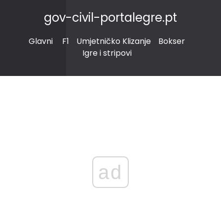
gov-civil-portalegre.pt
Glavni
F1
Umjetničko Klizanje
Bokser
Igre i stripovi
ad