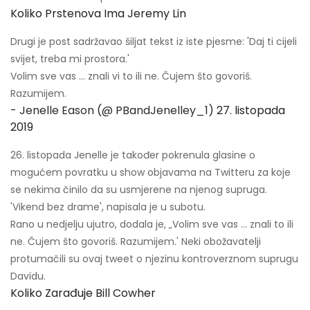
Koliko Prstenova Ima Jeremy Lin
Drugi je post sadržavao šiljat tekst iz iste pjesme: 'Daj ti cijeli
svijet, treba mi prostora.'
Volim sve vas ... znali vi to ili ne. Čujem što govoriš.
Razumijem.
- Jenelle Eason (@ PBandJenelley_1)
27. listopada
2019
26. listopada Jenelle je također pokrenula glasine o
mogućem povratku u show objavama na Twitteru za koje
se nekima činilo da su usmjerene na njenog supruga.
'Vikend bez drame', napisala je u subotu.
Rano u nedjelju ujutro, dodala je, „Volim sve vas ... znali to ili
ne. Čujem što govoriš. Razumijem.' Neki obožavatelji
protumačili su ovaj tweet o njezinu kontroverznom suprugu
Davidu.
Koliko Zarađuje Bill Cowher