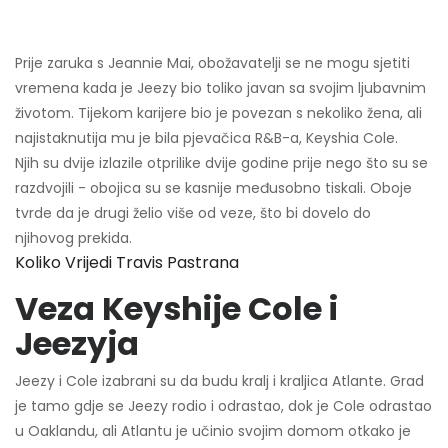
Prije zaruka s Jeannie Mai, obožavatelji se ne mogu sjetiti
vremena kada je Jeezy bio toliko javan sa svojim ljubavnim
životom. Tijekom karijere bio je povezan s nekoliko žena, ali
najistaknutija mu je bila pjevačica R&B-a, Keyshia Cole.
Njih su dvije izlazile otprilike dvije godine prije nego što su se
razdvojili - obojica su se kasnije međusobno tiskali. Oboje
tvrde da je drugi želio više od veze, što bi dovelo do
njihovog prekida.
Koliko Vrijedi Travis Pastrana
Veza Keyshije Cole i
Jeezyja
Jeezy i Cole izabrani su da budu kralj i kraljica Atlante. Grad
je tamo gdje se Jeezy rodio i odrastao, dok je Cole odrastao
u Oaklandu, ali Atlantu je učinio svojim domom otkako je