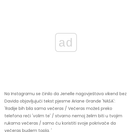
ad
Na Instagramu se činilo da Jenelle nagovještava vikend bez
Davida objavljujući tekst pjesme Ariane Grande 'NASA':
'Radije bih bila sama večeras / Večeras možeš preko
telefona reći 'volim te' / stvarno nemoj želim biti u tvojim
rukama večeras / samo ću koristiti svoje pokrivače da
večeras budem topla. '