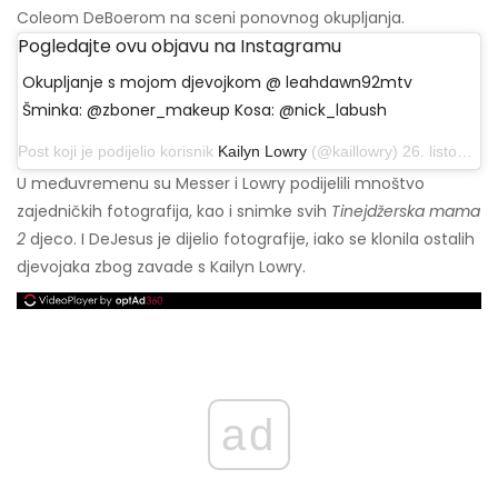
Coleom DeBoerom na sceni ponovnog okupljanja.
Pogledajte ovu objavu na Instagramu
Okupljanje s mojom djevojkom @ leahdawn92mtv
Šminka: @zboner_makeup Kosa: @nick_labush
Post koji je podijelio korisnik
Kailyn Lowry
(@kaillowry) 26. listopada 2019. u 13:14 PDT
U međuvremenu su Messer i Lowry podijelili mnoštvo
zajedničkih fotografija, kao i snimke svih
Tinejdžerska mama
2
djeco. I DeJesus je dijelio fotografije, iako se klonila ostalih
djevojaka zbog zavade s Kailyn Lowry.
ad