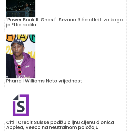
'Power Book II: Ghost': Sezona 3 će otkriti za koga
je Effie radila
Pharrell Williams Neto vrijednost
Citi i Credit Suisse podižu ciljnu cijenu dionica
Applea, Veeco na neutralnom položaju