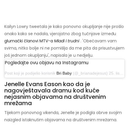
Kailyn Lowry tweetala je kako ponovno okupljanje nije prošlo
onako kako se nadala, vjerojatno zbog tučnjave između
glumački članovi MTV-a
Mladi i trudni
. 'Obećavam vam
svima, nitko bolje ni ne pomišlja da me pita da prisustvujem
još jednom okupljanju', napisala je u nedjelju.
Pogledajte ovu objavu na Instagramu
Post koji je podijelio korisnik
Bri Baby
(@_brianadejesus) 25. listopada 2019. u 17:31 PDT
Jenelle Evans Eason kao da je
nagovještavala dramu kod kuće
nejasnim objavama na društvenim
mrežama
Tijekom ponovnog vikenda, Jenelle je podigla obrve svojim
naizgled istaknutim objavama na društvenim mrežama.