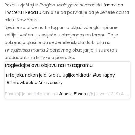
Razni izvještaji iz
Pregled Ashleyjeve stvarnosti
i
fanovi na
Twitteru i Redditu
činilo se da potvrđuje da je Jenelle doista
bila u New Yorku.
Njezine su priče na Instagramu uključivale glampirane
selfije i večeru uz svijeće u otmjenom restoranu. To je
pokrenulo glasine da se Jenelle iskrala da bi bila na
Tinejdžerska mama 2
ponovnog okupljanja ili susreta s
producentima MTV-a o povratku.
Pogledajte ovu objavu na Instagramu
Prije jela, nakon jela. Što su ugljikohidrati? #BeHappy
#Throwback #Anniversary
Post koji je podijelio korisnik
Jenelle Eason
(@ j_evans1219) 4. listopada 2019. u 07:42 PDT