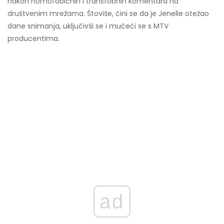
nakon homofobičnih i transfobnih komentara na
društvenim mrežama. Štoviše, čini se da je Jenelle otežao
dane snimanja, uključivši se i mučeći se s MTV
producentima.
ad