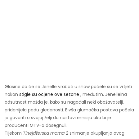
Glasine da će se Jenelle vraćati u show počele su se vrtjeti
nakon
stigle su ocjene ove sezone
, međutim. Jenelleina
odsutnost možda je, kako su nagađali neki obožavatelji,
pridonijela padu gledanosti. Bivša glumačka postava počela
je govoriti o svojoj želji da nastavi emisiju ako bi je
producenti MTV-a dosegnuli.
Tijekom
Tinejdžerska mama 2
snimanje okupljanja ovog