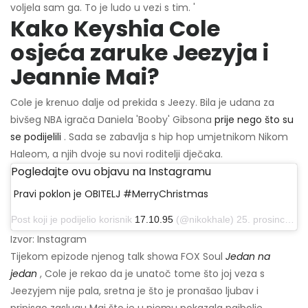
voljela sam ga. To je ludo u vezi s tim. '
Kako Keyshia Cole
osjeća zaruke Jeezyja i
Jeannie Mai?
Cole je krenuo dalje od prekida s Jeezy. Bila je udana za
bivšeg NBA igrača Daniela 'Booby' Gibsona
prije nego što su
se podijelili
. Sada se zabavlja s hip hop umjetnikom Nikom
Haleom, a njih dvoje su novi roditelji dječaka.
Pogledajte ovu objavu na Instagramu
Pravi poklon je OBITELJ #MerryChristmas
Post koji je podijelio korisnik
17.10.95
(@nikokhale) 25. prosinca 2019. u 23:31 PST
Izvor: Instagram
Tijekom epizode njenog talk showa FOX Soul
Jedan na
jedan
, Cole je rekao da je unatoč tome što joj veza s
Jeezyjem nije pala, sretna je što je pronašao ljubav i
pripisao zaslugu Mai što je u njemu pokazala najbolje.