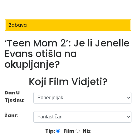
Zabava
‘Teen Mom 2’: Je li Jenelle
Evans otišla na
okupljanje?
Koji Film Vidjeti?
Dan U
Tjednu:
Žanr:
Tip:
Film
Niz