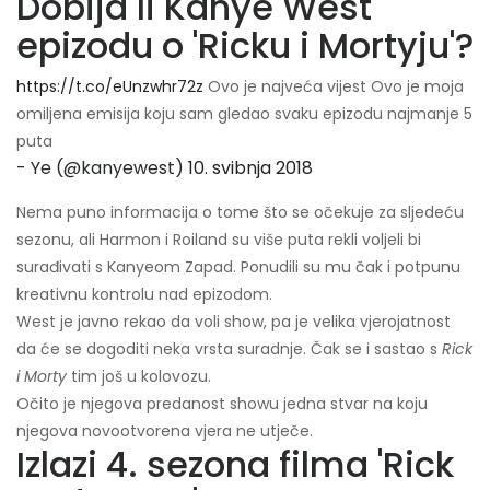
Dobija li Kanye West
epizodu o 'Ricku i Mortyju'?
https://t.co/eUnzwhr72z
Ovo je najveća vijest Ovo je moja
omiljena emisija koju sam gledao svaku epizodu najmanje 5
puta
- Ye (@kanyewest)
10. svibnja 2018
Nema puno informacija o tome što se očekuje za sljedeću
sezonu, ali Harmon i Roiland su više puta rekli voljeli bi
surađivati ​​s Kanyeom Zapad. Ponudili su mu čak i potpunu
kreativnu kontrolu nad epizodom.
West je javno rekao da voli show, pa je velika vjerojatnost
da će se dogoditi neka vrsta suradnje. Čak se i sastao s
Rick
i Morty
tim još u kolovozu.
Očito je njegova predanost showu jedna stvar na koju
njegova novootvorena vjera ne utječe.
Izlazi 4. sezona filma 'Rick