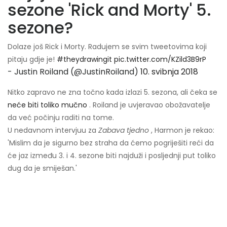
sezone 'Rick and Morty' 5.
sezone?
Dolaze još Rick i Morty. Radujem se svim tweetovima koji
pitaju gdje je!
#theydrawingit
pic.twitter.com/KZild3B9rP
- Justin Roiland (@JustinRoiland)
10. svibnja 2018
Nitko zapravo ne zna točno kada izlazi 5. sezona, ali čeka se
neće biti toliko mučno
. Roiland je uvjeravao obožavatelje
da već počinju raditi na tome.
U nedavnom intervjuu za
Zabava tjedno
, Harmon je rekao:
'Mislim da je sigurno bez straha da ćemo pogriješiti reći da
će jaz između 3. i 4. sezone biti najduži i posljednji put toliko
dug da je smiješan.'