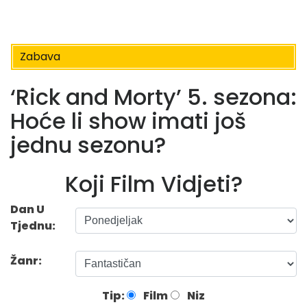
Zabava
‘Rick and Morty’ 5. sezona:
Hoće li show imati još
jednu sezonu?
Koji Film Vidjeti?
Dan U
Tjednu:
Žanr:
Tip:
Film
Niz