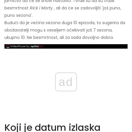
jamstvo da će se show nastaviti. Tvrdili su da su tražili
besmrtnost
Rick i Morty
, ali da će se zadovoljiti 'još puno,
puno sezona'.
Budući da je većina sezona duga 10 epizoda, to sugerira da
obožavatelji mogu s veseljem očekivati ​​još 7 sezona,
ukupno 10. Ne besmrtnost, ali za sada dovoljno dobra.
ad
Koji je datum izlaska