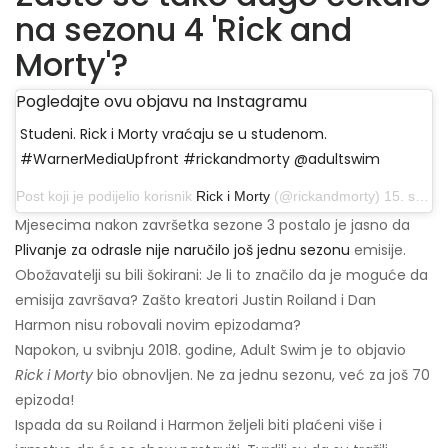
na sezonu 4 'Rick and
Morty'?
Pogledajte ovu objavu na Instagramu
Studeni. Rick i Morty vraćaju se u studenom.
#WarnerMediaUpfront #rickandmorty @adultswim
Post koji je podijelio korisnik
Rick i Morty
(@rickandmorty) 15. svibnja 2019. u 8:01 PDT
Mjesecima nakon završetka sezone 3 postalo je jasno da
Plivanje za odrasle nije naručilo još jednu sezonu
emisije.
Obožavatelji su bili šokirani: Je li to značilo da je moguće da
emisija završava? Zašto kreatori Justin Roiland i Dan
Harmon nisu robovali novim epizodama?
Napokon, u svibnju 2018. godine, Adult Swim je to objavio
Rick i Morty
bio obnovljen. Ne za jednu sezonu, već za još 70
epizoda!
Ispada da su Roiland i Harmon željeli biti plaćeni više i