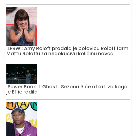
‘LPBW’: Amy Roloff prodala je polovicu Roloff farmi
Mattu Roloffu za nedokučivu količinu novca
'Power Book II: Ghost': Sezona 3 će otkriti za koga
je Effie radila