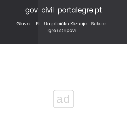
gov-civil-portalegre.pt
Glavni
F1
Umjetničko Klizanje
Bokser
Igre i stripovi
ad