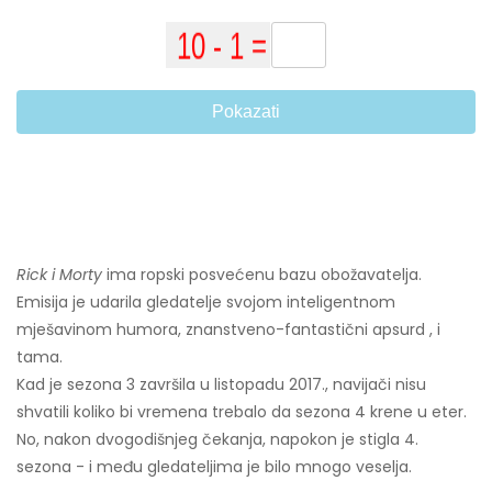
Pokazati
Rick i Morty
ima ropski posvećenu bazu obožavatelja.
Emisija je udarila gledatelje svojom inteligentnom
mješavinom humora, znanstveno-fantastični apsurd , i
tama.
Kad je sezona 3 završila u listopadu 2017., navijači nisu
shvatili koliko bi vremena trebalo da sezona 4 krene u eter.
No, nakon dvogodišnjeg čekanja, napokon je stigla 4.
sezona - i među gledateljima je bilo mnogo veselja.