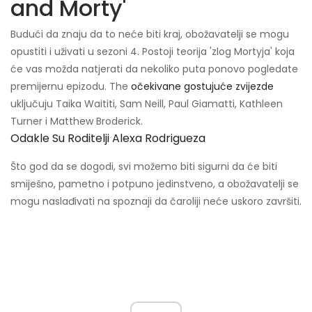
and Morty'
Budući da znaju da to neće biti kraj, obožavatelji se mogu
opustiti i uživati ​​u sezoni 4. Postoji teorija 'zlog Mortyja' koja
će vas možda natjerati da nekoliko puta ponovo pogledate
premijernu epizodu. The
očekivane gostujuće zvijezde
uključuju Taika Waititi, Sam Neill, Paul Giamatti, Kathleen
Turner i Matthew Broderick.
Odakle Su Roditelji Alexa Rodrigueza
Što god da se dogodi, svi možemo biti sigurni da će biti
smiješno, pametno i potpuno jedinstveno, a obožavatelji se
mogu naslađivati ​​na spoznaji da čaroliji neće uskoro završiti.