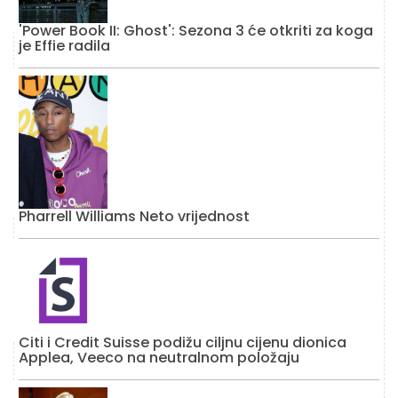
'Power Book II: Ghost': Sezona 3 će otkriti za koga
je Effie radila
Pharrell Williams Neto vrijednost
Citi i Credit Suisse podižu ciljnu cijenu dionica
Applea, Veeco na neutralnom položaju