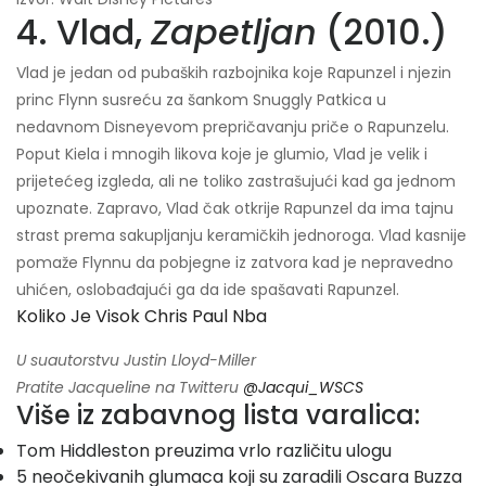
4. Vlad,
Zapetljan
(2010.)
Vlad je jedan od pubaških razbojnika koje Rapunzel i njezin
princ Flynn susreću za šankom Snuggly Patkica u
nedavnom Disneyevom prepričavanju priče o Rapunzelu.
Poput Kiela i mnogih likova koje je glumio, Vlad je velik i
prijetećeg izgleda, ali ne toliko zastrašujući kad ga jednom
upoznate. Zapravo, Vlad čak otkrije Rapunzel da ima tajnu
strast prema sakupljanju keramičkih jednoroga. Vlad kasnije
pomaže Flynnu da pobjegne iz zatvora kad je nepravedno
uhićen, oslobađajući ga da ide spašavati Rapunzel.
Koliko Je Visok Chris Paul Nba
U suautorstvu Justin Lloyd-Miller
Pratite Jacqueline na Twitteru
@Jacqui_WSCS
Više iz zabavnog lista varalica:
Tom Hiddleston preuzima vrlo različitu ulogu
5 neočekivanih glumaca koji su zaradili Oscara Buzza