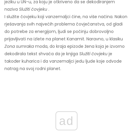
jeziku u UN-u, za koju je otkriveno da se dekodiranjem
naziva
Služiti čovjeku
.
I služite čovjeku koji vanzemaljci čine, na više načina. Nakon
rješavanja svih najvećih problema čovječanstva, od gladi
do potrebe za energijom, ljudi se počinju dobrovoljno
prijavljivati ​​na izlete na planet Kanamit. Naravno, u klasiku
Zona sumraka
moda, do kraja epizode žena koja je izvorno
dekodirala tekst shvaća da je knjiga
Služiti čovjeku
je
također kuharica i da vanzemaljci jedu ljude koje odvode
natrag na svoj rodni planet.
ad