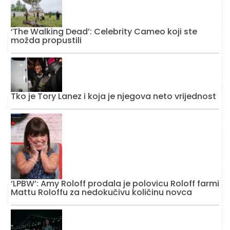
‘The Walking Dead’: Celebrity Cameo koji ste
možda propustili
Tko je Tory Lanez i koja je njegova neto vrijednost
‘LPBW’: Amy Roloff prodala je polovicu Roloff farmi
Mattu Roloffu za nedokučivu količinu novca