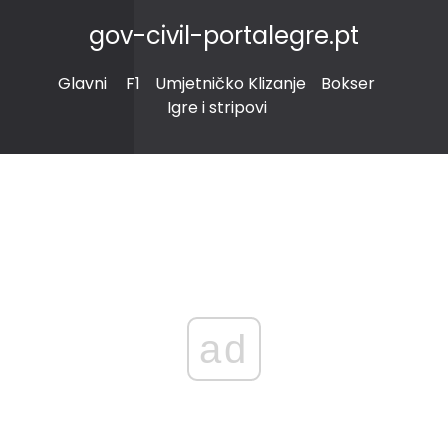
gov-civil-portalegre.pt
Glavni
F1
Umjetničko Klizanje
Bokser
Igre i stripovi
ad