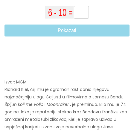
Pokazati
Izvor: MGM
Richard Kiel, čiji mu je ogroman rast donio njegovu
najznačajniju ulogu Čeljusti u filmovima o Jamesu Bondu
Špijun koji me volio
i
Moonraker
, je preminuo. Bilo mu je 74
godine. Iako je reputaciju stekao kroz Bondovu franšizu kao
omraženi metalozubi zlikovac, Kiel je zapravo uživao u
uspješnoj karijeri i izvan svoje neverbalne uloge Jaws.