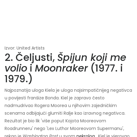
Izvor: United Artists
2. Čeljusti,
Špijun koji me
volio
i
Moonraker
(1977. i
1979.)
Najpoznatija uloga Kiela je uloga najsimpatičnijeg negativca
u povijesti franšize Bonda. Kiel je zapravo često
nadmudrivao Rogera Moorea u njihovim zajedničkim
scenama odbijajući glumiti Ralje kao izravnog negativca.
Rezultat je bio lik 'više poput Kojota Mooreovom
Roadrunneru' nego 'Lex Luthor Mooreovom Supermanu',
rekao je
Washington Post
u svom
nekrolog
. Kiel je vjerovao