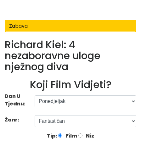
Zabava
Richard Kiel: 4
nezaboravne uloge
nježnog diva
Koji Film Vidjeti?
Dan U
Tjednu:
Žanr:
Tip:
Film
Niz