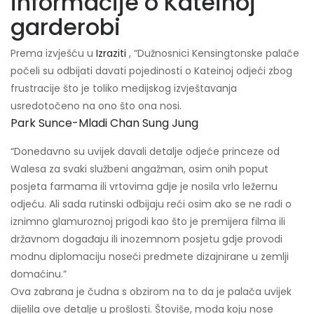
informacije o Kateinoj
garderobi
Prema izvješću u
Izraziti
, “Dužnosnici Kensingtonske palače
počeli su odbijati davati pojedinosti o Kateinoj odjeći zbog
frustracije što je toliko medijskog izvještavanja
usredotočeno na ono što ona nosi.
Park Sunce-Mladi Chan Sung Jung
“Donedavno su uvijek davali detalje odjeće princeze od
Walesa za svaki službeni angažman, osim onih poput
posjeta farmama ili vrtovima gdje je nosila vrlo ležernu
odjeću. Ali sada rutinski odbijaju reći osim ako se ne radi o
iznimno glamuroznoj prigodi kao što je premijera filma ili
državnom događaju ili inozemnom posjetu gdje provodi
modnu diplomaciju noseći predmete dizajnirane u zemlji
domaćinu.”
Ova zabrana je čudna s obzirom na to da je palača uvijek
dijelila ove detalje u prošlosti. Štoviše, moda koju nose