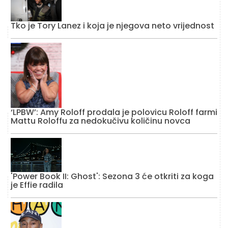
Tko je Tory Lanez i koja je njegova neto vrijednost
‘LPBW’: Amy Roloff prodala je polovicu Roloff farmi
Mattu Roloffu za nedokučivu količinu novca
'Power Book II: Ghost': Sezona 3 će otkriti za koga
je Effie radila