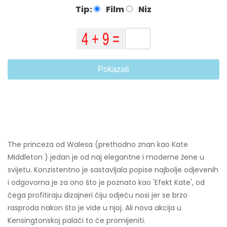
Tip:
Film
Niz
Pokazati
The princeza od Walesa (prethodno znan kao Kate
Middleton ) jedan je od naj elegantne i moderne žene u
svijetu. Konzistentno je sastavljala popise najbolje odjevenih
i odgovorna je za ono što je poznato kao 'Efekt Kate', od
čega profitiraju dizajneri čiju odjeću nosi jer se brzo
rasproda nakon što je vide u njoj. Ali nova akcija u
Kensingtonskoj palači to će promijeniti.