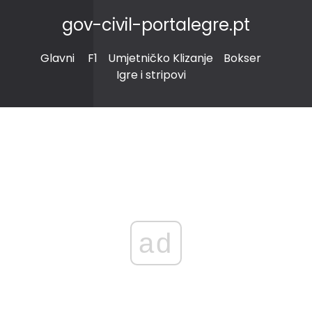
gov-civil-portalegre.pt
Glavni
F1
Umjetničko Klizanje
Bokser
Igre i stripovi
ad