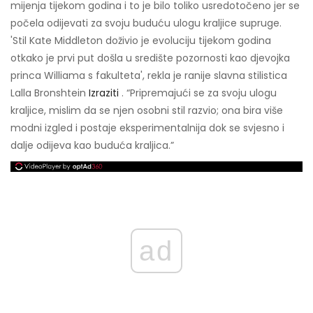
mijenja tijekom godina i to je bilo toliko usredotočeno jer se
počela odijevati za svoju buduću ulogu kraljice supruge.
'Stil Kate Middleton doživio je evoluciju tijekom godina
otkako je prvi put došla u središte pozornosti kao djevojka
princa Williama s fakulteta', rekla je ranije slavna stilistica
Lalla Bronshtein
Izraziti
. “Pripremajući se za svoju ulogu
kraljice, mislim da se njen osobni stil razvio; ona bira više
modni izgled i postaje eksperimentalnija dok se svjesno i
dalje odijeva kao buduća kraljica.”
ad