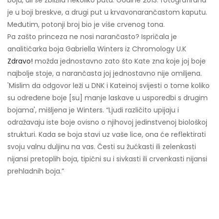
boju, ali se zbližila nekoliko puta. Godine 2013. fotografirana
je u boji breskve, a drugi put u krvavonarančastom kaputu.
Međutim, potonji broj bio je više crvenog tona.
Pa zašto princeza ne nosi narančasto? Ispričala je
analitičarka boja Gabriella Winters iz Chromology U.K
Zdravo!
možda jednostavno zato što Kate zna koje joj boje
najbolje stoje, a narančasta joj jednostavno nije omiljena.
'Mislim da odgovor leži u DNK i Kateinoj svijesti o tome koliko
su određene boje [su] manje laskave u usporedbi s drugim
bojama', mišljena je Winters. “Ljudi različito upijaju i
odražavaju iste boje ovisno o njihovoj jedinstvenoj biološkoj
strukturi. Kada se boja stavi uz vaše lice, ona će reflektirati
svoju valnu duljinu na vas. Česti su žućkasti ili zelenkasti
nijansi pretoplih boja, tipični su i sivkasti ili crvenkasti nijansi
prehladnih boja.”