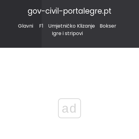
gov-civil-portalegre.pt
Glavni
F1
Umjetničko Klizanje
Bokser
Igre i stripovi
ad