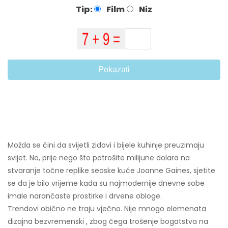
Tip:
Film
Niz
Pokazati
Možda se čini da svijetli zidovi i bijele kuhinje preuzimaju
svijet. No, prije nego što potrošite milijune dolara na
stvaranje točne replike seoske kuće Joanne Gaines, sjetite
se da je bilo vrijeme kada su najmodernije dnevne sobe
imale narančaste prostirke i drvene obloge.
Trendovi obično ne traju vječno. Nije mnogo elemenata
dizajna bezvremenski , zbog čega trošenje bogatstva na