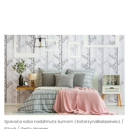
Spavaća soba nadahnuta šumom | KatarzynaBialasiewicz /
iStock / Getty Images