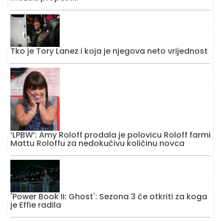
Tko je Tory Lanez i koja je njegova neto vrijednost
‘LPBW’: Amy Roloff prodala je polovicu Roloff farmi
Mattu Roloffu za nedokučivu količinu novca
'Power Book II: Ghost': Sezona 3 će otkriti za koga
je Effie radila