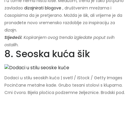
i u tome nema ništa loše. Međutim, trend je tako potpuno
zavladao
dizajnirati blogove
, društvenim mrežama i
časopisima da je pretjerano. Možda je šik, ali vrijeme je da
pronađete novo vremensko razdoblje za inspiraciju za
dizajn.
Sljedeći:
Kopiranjem ovog trenda izgledate poput svih
ostalih.
8. Seoska kuća šik
Dodaci u stilu seoskih kuća | svetl / iStock / Getty Images
Pocinčane metalne kade. Grubo tesani stolovi s klupama.
Crni čvora. Bijela pločica podzemne željeznice. Brodski pod.