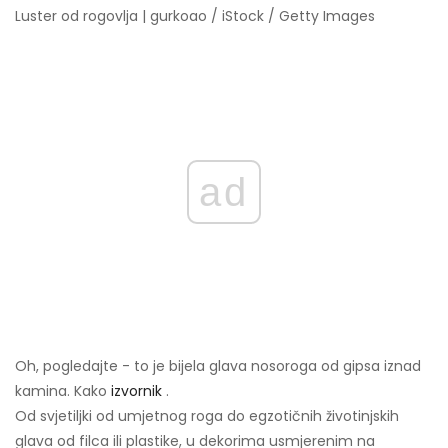
Luster od rogovlja | gurkoao / iStock / Getty Images
ad
Oh, pogledajte - to je bijela glava nosoroga od gipsa iznad
kamina. Kako
izvornik
.
Od svjetiljki od umjetnog roga do egzotičnih životinjskih
glava od filca ili plastike, u dekorima usmjerenim na