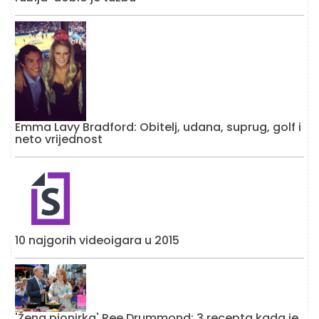
Emma Lavy Bradford: Obitelj, udana, suprug, golf i
neto vrijednost
10 najgorih videoigara u 2015
'Žena pionirka' Ree Drummond: 3 recepta kada je