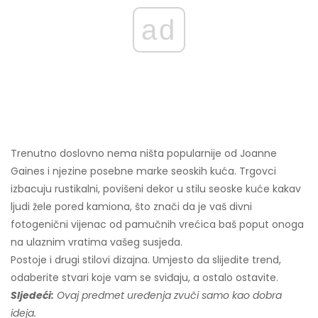
ad
Trenutno doslovno nema ništa popularnije od Joanne
Gaines i njezine posebne marke seoskih kuća. Trgovci
izbacuju rustikalni, povišeni dekor u stilu seoske kuće kakav
ljudi žele pored kamiona, što znači da je vaš divni
fotogenični vijenac od pamučnih vrećica baš poput onoga
na ulaznim vratima vašeg susjeda.
Postoje i drugi stilovi dizajna. Umjesto da slijedite trend,
odaberite stvari koje vam se sviđaju, a ostalo ostavite.
Sljedeći:
Ovaj predmet uređenja zvuči samo kao dobra
ideja.