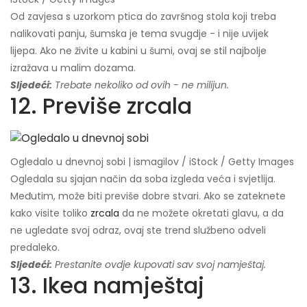
Od zavjesa s uzorkom ptica do završnog stola koji treba
nalikovati panju, šumska je tema svugdje - i nije uvijek
lijepa. Ako ne živite u kabini u šumi, ovaj se stil najbolje
izražava u malim dozama.
Sljedeći:
Trebate nekoliko od ovih - ne milijun.
12. Previše zrcala
Ogledalo u dnevnoj sobi | ismagilov / iStock / Getty Images
Ogledala su sjajan način da soba izgleda veća i svjetlija.
Međutim, može biti previše dobre stvari. Ako se zateknete
kako visite toliko
zrcala
da ne možete okretati glavu, a da
ne ugledate svoj odraz, ovaj ste trend službeno odveli
predaleko.
Sljedeći:
Prestanite ovdje kupovati sav svoj namještaj.
13. Ikea namještaj