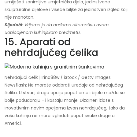
umiješati zanimljiva umjetnička djela, jedinstvene
skulpturalne dijelove i viseće biljke za jedinstven izgled koji
nije monoton.
Sljedeći:
Vrijeme je da nađemo alternativu ovom
uobičajenom kuhinjskom predmetu.
15. Aparati od
nehrđajućeg čelika
Nehrđajući čelik | Irina88w / iStock / Getty Images
Newsflash: Ne morate odabrati uređaje od nehrđajućeg
čelika. U stvari, druge opcije poput crne i bijele možda se
bolje podudaraju - i koštaju manje. Dizajneri izlaze s
inovativnim novim opcijama izvan nehrđajućeg, tako da
vaša kuhinja ne mora izgledati poput svake druge u
Americi.