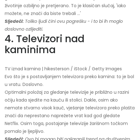
životinje ozbiljno je pretjerano. To je klasičan slučaj, 'iako
možete, ne znači da biste trebali ...'
Sljedeći:
Toliko ljudi čini ovu pogrešku - i to bi ih moglo
doslovno ozlijediti.
4. Televizori nad
kaminima
TV iznad kamina | hikesterson / iStock / Getty Images
Evo što je s postavljanjem televizora preko kamina: to je bol
u vratu. Doslovno.
Optimalni položaj za gledanje televizije je približno u razini
očiju kada sjedite na kauču ili stolici. Dakle, osim ako
nemate stvarno visok kauč, vješanje televizora preko plašta
znači da neprestano naprežete vrat kad god gledate
Netflix. Osim toga, postajanje televizije žarišnom točkom
pomalo je ljepljivo.
Sljedeći:
Ovo bi mogao biti najigraniji trend na društvenim