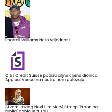
Pharrell Williams Neto vrijednost
Citi i Credit Suisse podižu ciljnu cijenu dionica
Applea, Veeco na neutralnom položaju
Stvarni razlog Novi film Meryl Streep 'Praonica
rublja' dobio je tužbu