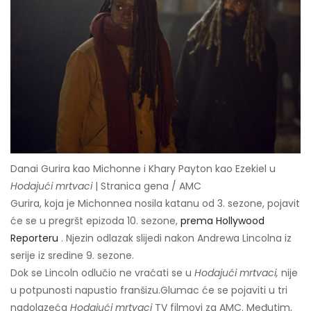
Danai Gurira kao Michonne i Khary Payton kao Ezekiel u
Hodajući mrtvaci
| Stranica gena / AMC
Gurira, koja je Michonnea nosila katanu od 3. sezone, pojavit
će se u pregršt epizoda 10. sezone,
prema Hollywood
Reporteru
. Njezin odlazak slijedi nakon Andrewa Lincolna iz
serije iz sredine 9. sezone.
Dok se Lincoln odlučio ne vraćati se u
Hodajući mrtvaci,
nije
u potpunosti napustio franšizu.Glumac će se pojaviti u tri
nadolazeća
Hodajući mrtvaci
TV filmovi za AMC. Međutim,