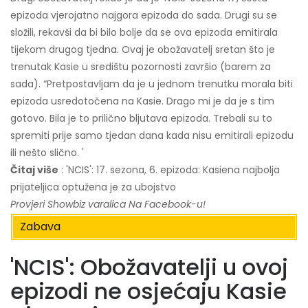
epizoda vjerojatno najgora epizoda do sada. Drugi su se
složili, rekavši da bi bilo bolje da se ova epizoda emitirala
tijekom drugog tjedna. Ovaj je obožavatelj sretan što je
trenutak Kasie u središtu pozornosti završio (barem za
sada). “Pretpostavljam da je u jednom trenutku morala biti
epizoda usredotočena na Kasie. Drago mi je da je s tim
gotovo. Bila je to prilično bljutava epizoda. Trebali su to
spremiti prije samo tjedan dana kada nisu emitirali epizodu
ili nešto slično. '
Čitaj više
: 'NCIS': 17. sezona, 6. epizoda: Kasiena najbolja
prijateljica optužena je za ubojstvo
Provjeri
Showbiz varalica
Na Facebook-u!
Zabava
'NCIS': Obožavatelji u ovoj
epizodi ne osjećaju Kasie