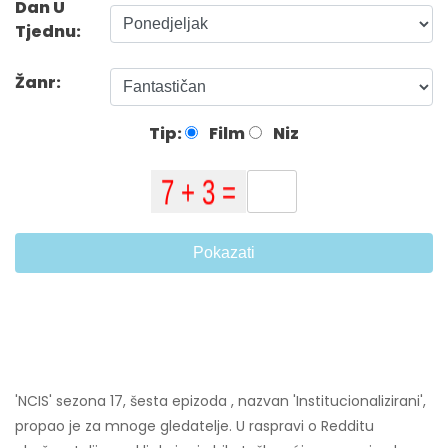
Dan U
Tjednu:
Žanr:
Tip:
Film
Niz
Pokazati
'NCIS' sezona 17, šesta epizoda , nazvan 'Institucionalizirani',
propao je za mnoge gledatelje. U raspravi o Redditu