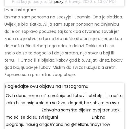
Post koji je podijelio @
jeezy
9. travnja 2020. u 13:07 PDT
Izvor: Instagram
Iznimno sam ponosna na Jeezyja i Jeannie. Ona je slatkica.
Uvijek je bila slatka. Ali ja sam super ponosan na činjenicu
da je on zapravo poduzeo taj korak da otvoreno zavoli jer
znam da je stvar u tome bila nešto što on nije osjećao kao
da može učiniti zbog toga odakle dolazi. Dakle, da bi se
znalo da se to dogodilo i da je sretan, nije stvar u boji ili
tenu. Ti Crnac ili ti bijelac, kakav god bio, Azijat, Kinez, kakav
god bio, ljubav je ljubav. Mislim da svi zaslužuju biti sretni.
Zapravo sam presretna zbog oboje.
Pogledajte ovu objavu na Instagramu
Ovih dana nema ništa važnije od ljubavi i obitelji. I ... mašta
kako bi se osiguralo da se život dogodi, bez obzira na sve.
⠀⠀⠀⠀⠀⠀⠀⠀⠀⠀⠀⠀ Zahvalna sam što dijelim ovaj trenutak i
moleći se da su svi sigurni ⠀⠀⠀⠀⠀⠀⠀⠀⠀⠀⠀ Link na
biografiju našeg angažmana na @hellohunnayshow