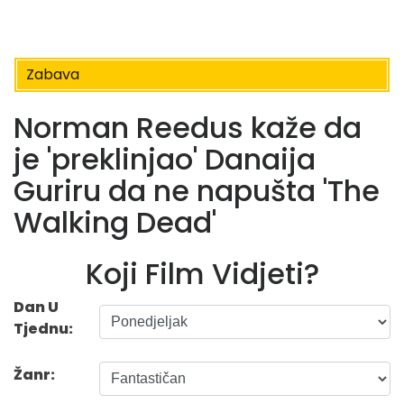
Zabava
Norman Reedus kaže da
je 'preklinjao' Danaija
Guriru da ne napušta 'The
Walking Dead'
Koji Film Vidjeti?
Dan U
Tjednu:
Žanr: