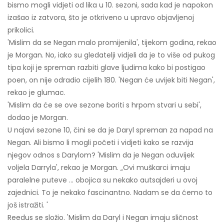
bismo mogli vidjeti od lika u 10. sezoni, sada kad je napokon
izašao iz zatvora, što je otkriveno u upravo objavljenoj
prikolici.
'Mislim da se Negan malo promijenila', tijekom godina, rekao
je Morgan. No, iako su gledatelji vidjeli da je to više od pukog
tipa koji je spreman razbiti glave ljudima kako bi postigao
poen, on nije odradio cijelih 180. 'Negan će uvijek biti Negan',
rekao je glumac.
'Mislim da će se ove sezone boriti s hrpom stvari u sebi',
dodao je Morgan.
U najavi sezone 10, čini se da je Daryl spreman za napad na
Negan. Ali bismo li mogli početi i vidjeti kako se razvija
njegov odnos s Darylom? 'Mislim da je Negan oduvijek
voljela Darryla', rekao je Morgan. „Ovi muškarci imaju
paralelne puteve ... obojica su nekako autsajderi u ovoj
zajednici. To je nekako fascinantno. Nadam se da ćemo to
još istražiti. '
Reedus se složio. 'Mislim da Daryl i Negan imaju sličnost