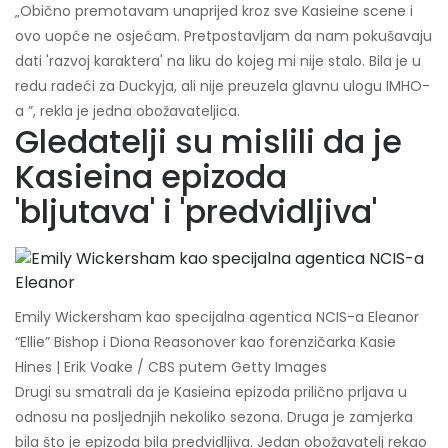
„Obično premotavam unaprijed kroz sve Kasieine scene i
ovo uopće ne osjećam. Pretpostavljam da nam pokušavaju
dati 'razvoj karaktera' na liku do kojeg mi nije stalo. Bila je u
redu radeći za Duckyja, ali nije preuzela glavnu ulogu IMHO-
a ”, rekla je jedna obožavateljica.
Gledatelji su mislili da je
Kasieina epizoda
'bljutava' i 'predvidljiva'
Emily Wickersham kao specijalna agentica NCIS-a Eleanor
“Ellie” Bishop i Diona Reasonover kao forenzičarka Kasie
Hines | Erik Voake / CBS putem Getty Images
Drugi su smatrali da je Kasieina epizoda prilično prljava u
odnosu na posljednjih nekoliko sezona. Druga je zamjerka
bila što je epizoda bila predvidljiva. Jedan obožavatelj rekao