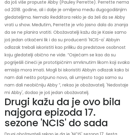
da još više propuste Abby (Pauley Perrette). Perrette nema
od 2018. godine, ali i dalje je omiljena među dugogodišnjim
gledateljima. Nemalo Redditora reklo je da želi da se Abby
vrati u show. Međutim, Perrette je vrlo jasno dala do znanja
da se ne planira vratiti. Obožavatelji kažu da je Kasie samo
još jedan otkačeni lik i da su producenti 'NCIS-a' Abbyin
odlazak trebali iskoristiti kao priliku da predstave osobnost
koju gledatelji obično ne vide. “Osjećam se kao da su
pogriješili čineći je prototipičnim smrknutim likom koji svaka
emisija mora imati. Mogli bi iskoristiti Abbyin odlazak kako bi
nam dali nešto potpuno novo, ali umjesto toga samo su
nam dali neobičniju Abby ”, rekao je obožavatelj. 'Nedostaje
mi Abby', dodao je još jedan obožavatelj.
Drugi kažu da je ovo bila
najgora epizoda 17.
sezone 'NCIS' do sada
Drugi obožavatelj rekao je da je 'NCIS' sezona 17, šesta