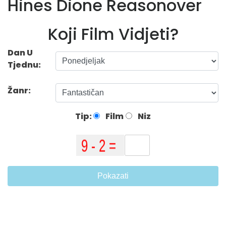
Hines Dione Reasonover
Koji Film Vidjeti?
Dan U
Tjednu:
Žanr:
Tip:
Film
Niz
Pokazati