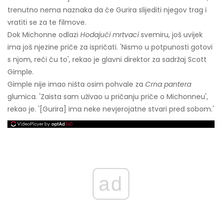
trenutno nema naznaka da će Gurira slijediti njegov trag i
vratiti se za te filmove.
Dok Michonne odlazi
Hodajući mrtvaci
svemiru, još uvijek
ima još njezine priče za ispričati. 'Nismo u potpunosti gotovi
s njom, reći ću to', rekao je glavni direktor za sadržaj Scott
Gimple.
Gimple nije imao ništa osim pohvale za
Crna pantera
glumica. 'Zaista sam uživao u pričanju priče o Michonneu',
rekao je. '[Gurira] ima neke nevjerojatne stvari pred sobom.'
ad