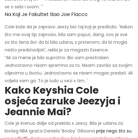
se o sebi i svom. ''
Na Koji Je Fakultet Išao Joe Flacco
Cole kaže da je zapravo Jeezy bio taj koji je predložio. 'Nakon
što me ovaj tip zaprosio, bila sam poput, dang, ovo je sve
za što žena živi: da bi bila udana, s prstenom, da bi mogla
nešto predstavljati', rekla je za magazin Essence.
“Ali za mene je bilo suprotno. Bio sam prestrašen.
Jednostavno nisam spremna za to. Nisam završio sa svojim
ciljevima u životu. Jednostavno se nisam mogao predati. Ali
voljela sam ga. To je ludo u vezi s tim. '
Kako Keyshia Cole
osjeća zaruke Jeezyja i
Jeannie Mai?
Cole je krenuo dalje od prekida s Jeezy. Bila je udana za
bivšeg NBA igrača Daniela 'Booby' Gibsona
prije nego što su