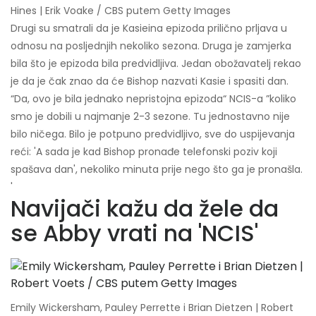
Hines | Erik Voake / CBS putem Getty Images
Drugi su smatrali da je Kasieina epizoda prilično prljava u
odnosu na posljednjih nekoliko sezona. Druga je zamjerka
bila što je epizoda bila predvidljiva. Jedan obožavatelj rekao
je da je čak znao da će Bishop nazvati Kasie i spasiti dan.
“Da, ovo je bila jednako nepristojna epizoda“ NCIS-a ”koliko
smo je dobili u najmanje 2-3 sezone. Tu jednostavno nije
bilo ničega. Bilo je potpuno predvidljivo, sve do uspijevanja
reći: 'A sada je kad Bishop pronađe telefonski poziv koji
spašava dan', nekoliko minuta prije nego što ga je pronašla.
'
Navijači kažu da žele da
se Abby vrati na 'NCIS'
Emily Wickersham, Pauley Perrette i Brian Dietzen | Robert