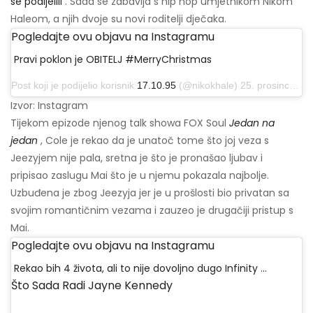
se podijelili
. Sada se zabavlja s hip hop umjetnikom Nikom
Haleom, a njih dvoje su novi roditelji dječaka.
Pogledajte ovu objavu na Instagramu
Pravi poklon je OBITELJ #MerryChristmas
Post koji je podijelio korisnik
17.10.95
(@nikokhale) 25. prosinca 2019. u 23:31 PST
Izvor: Instagram
Tijekom epizode njenog talk showa FOX Soul
Jedan na
jedan
, Cole je rekao da je unatoč tome što joj veza s
Jeezyjem nije pala, sretna je što je pronašao ljubav i
pripisao zaslugu Mai što je u njemu pokazala najbolje.
Uzbuđena je zbog Jeezyja jer je u prošlosti bio privatan sa
svojim romantičnim vezama i zauzeo je drugačiji pristup s
Mai.
Pogledajte ovu objavu na Instagramu
Rekao bih 4 života, ali to nije dovoljno dugo Infinity ...
Što Sada Radi Jayne Kennedy