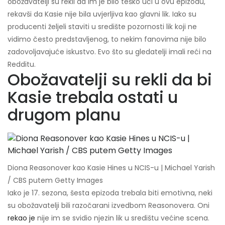
obožavatelji su rekli da im je bilo teško ući u ovu epizodu,
rekavši da Kasie nije bila uvjerljiva kao glavni lik. Iako su
producenti željeli staviti u središte pozornosti lik koji ne
vidimo često predstavljenog, to nekim fanovima nije bilo
zadovoljavajuće iskustvo. Evo što su gledatelji imali reći na
Redditu.
Obožavatelji su rekli da bi
Kasie trebala ostati u
drugom planu
Diona Reasonover kao Kasie Hines u NCIS-u | Michael Yarish
/ CBS putem Getty Images
Iako je 17. sezona, šesta epizoda trebala biti emotivna, neki
su obožavatelji bili razočarani izvedbom Reasonovera. Oni
rekao je
nije im se svidio njezin lik u središtu većine scena.