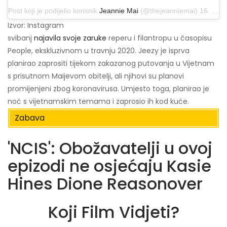
Post koji je podijelio korisnik
Jeannie Mai
(@thejeanniemai) 16. travnja 2020. u 14:21 PDT
Izvor: Instagram
svibanj
najavila svoje zaruke
reperu i filantropu u časopisu
People, ekskluzivnom u travnju 2020. Jeezy je isprva
planirao zaprositi tijekom zakazanog putovanja u Vijetnam
s prisutnom Maijevom obitelji, ali njihovi su planovi
promijenjeni zbog koronavirusa. Umjesto toga, planirao je
noć s vijetnamskim temama i zaprosio ih kod kuće.
Zabava
'NCIS': Obožavatelji u ovoj
epizodi ne osjećaju Kasie
Hines Dione Reasonover
Koji Film Vidjeti?