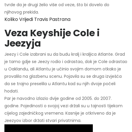
tvrde da je drugi želio više od veze, što bi dovelo do
njihovog prekida.
Koliko Vrijedi Travis Pastrana
Veza Keyshije Cole i
Jeezyja
Jeezy i Cole izabrani su da budu kralj i kraljica Atlante. Grad
je tamo gdje se Jeezy rodio i odrastao, dok je Cole odrastao
u Oaklandu, ali Atlantu je učinio svojim domom otkako je
provalila na glazbenu scenu. Pojavila su se druga izvješća
da se trajno preselila u Atlantu kad su njih dvoje počeli
hodati.
Par je navodno izlazio dvije godine od 2005. do 2007.
godine. Pojedinosti o svojoj vezi držali su u tajnosti tijekom
cijelog zajedničkog vremena. Kasnije je otkriveno da je
Jeezyov izbor držati stvari privatnima.