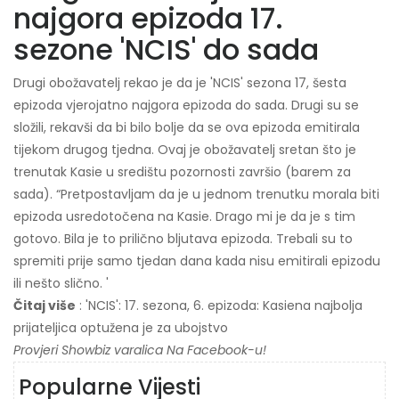
najgora epizoda 17.
sezone 'NCIS' do sada
Drugi obožavatelj rekao je da je 'NCIS' sezona 17, šesta
epizoda vjerojatno najgora epizoda do sada. Drugi su se
složili, rekavši da bi bilo bolje da se ova epizoda emitirala
tijekom drugog tjedna. Ovaj je obožavatelj sretan što je
trenutak Kasie u središtu pozornosti završio (barem za
sada). “Pretpostavljam da je u jednom trenutku morala biti
epizoda usredotočena na Kasie. Drago mi je da je s tim
gotovo. Bila je to prilično bljutava epizoda. Trebali su to
spremiti prije samo tjedan dana kada nisu emitirali epizodu
ili nešto slično. '
Čitaj više
: 'NCIS': 17. sezona, 6. epizoda: Kasiena najbolja
prijateljica optužena je za ubojstvo
Provjeri
Showbiz varalica
Na Facebook-u!
Popularne Vijesti