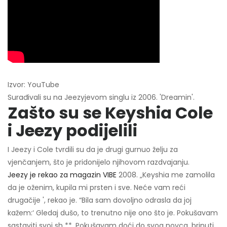
Izvor: YouTube
Surađivali su na Jeezyjevom singlu iz 2006. 'Dreamin'.
Zašto su se Keyshia Cole
i Jeezy podijelili
I Jeezy i Cole tvrdili su da je drugi gurnuo želju za
vjenčanjem, što je pridonijelo njihovom razdvajanju.
Jeezy je rekao za magazin VIBE
2008. „Keyshia me zamolila
da je oženim, kupila mi prsten i sve. Neće vam reći
drugačije ', rekao je. “Bila sam dovoljno odrasla da joj
kažem:‘ Gledaj dušo, to trenutno nije ono što je. Pokušavam
sastaviti svoj sh **. Pokušavam doći do svog novca, brinuti