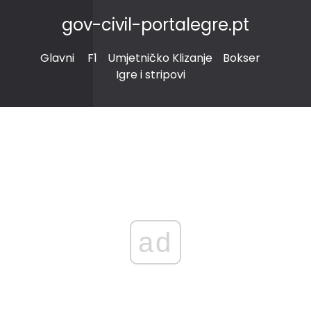
gov-civil-portalegre.pt
Glavni
F1
Umjetničko Klizanje
Bokser
Igre i stripovi
ad