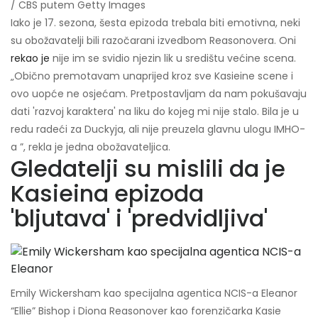
/ CBS putem Getty Images
Iako je 17. sezona, šesta epizoda trebala biti emotivna, neki
su obožavatelji bili razočarani izvedbom Reasonovera. Oni
rekao je
nije im se svidio njezin lik u središtu većine scena.
„Obično premotavam unaprijed kroz sve Kasieine scene i
ovo uopće ne osjećam. Pretpostavljam da nam pokušavaju
dati 'razvoj karaktera' na liku do kojeg mi nije stalo. Bila je u
redu radeći za Duckyja, ali nije preuzela glavnu ulogu IMHO-
a ”, rekla je jedna obožavateljica.
Gledatelji su mislili da je
Kasieina epizoda
'bljutava' i 'predvidljiva'
Emily Wickersham kao specijalna agentica NCIS-a Eleanor
“Ellie” Bishop i Diona Reasonover kao forenzičarka Kasie