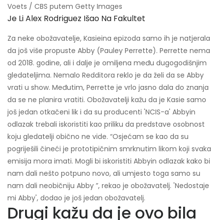
Voets / CBS putem Getty Images
Je Li Alex Rodriguez Išao Na Fakultet
Za neke obožavatelje, Kasieina epizoda samo ih je natjerala
da još više propuste Abby (Pauley Perrette). Perrette nema
od 2018. godine, ali i dalje je omiljena među dugogodišnjim
gledateljima. Nemalo Redditora reklo je da želi da se Abby
vrati u show. Međutim, Perrette je vrlo jasno dala do znanja
da se ne planira vratiti. Obožavatelji kažu da je Kasie samo
još jedan otkačeni lik i da su producenti 'NCIS-a' Abbyin
odlazak trebali iskoristiti kao priliku da predstave osobnost
koju gledatelji obično ne vide. “Osjećam se kao da su
pogriješili čineći je prototipičnim smrknutim likom koji svaka
emisija mora imati. Mogli bi iskoristiti Abbyin odlazak kako bi
nam dali nešto potpuno novo, ali umjesto toga samo su
nam dali neobičniju Abby ”, rekao je obožavatelj. 'Nedostaje
mi Abby', dodao je još jedan obožavatelj.
Drugi kažu da je ovo bila