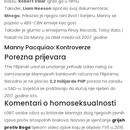
boksu.
Robert Villar
igrao ga u filmu.
Također,
Liam Neeson
ispričao svoj dokumentarac
Mnogo.
Prikazao je njegov rani život i karijeru. Manny se
pojavio u
ABS-CBN
emisije kao gost.
Također je glumio u emisijama
Pinoy Records, Totoy Bato,
i
Pokaži mi Da Manny
za
GMA mreža
od
2007. godine
Manny Pacquiao: Kontroverze
Porezna prijevara
The
Filipinski ured za unutarnje prihode
izdao nalog za
zamrzavanje Mannyjevih bankovnih računa na Filipinima.
Navodno je ne plaćao
2,2 milijarde PHP
poreza na zaradu
u SAD-u. Izvješća se pridržavaju da slučaj nije riješen do
2017. godine
isto.
Komentari o homoseksualnosti
LGBT osobe oštro su kritizirale Mannyja zbog njegovih javnih
izjava protiv istospolnih brakova. Nazvao je vjenčanje
grijeh
protiv Boga
tijekom video izjave koju je objavio
TV5
u
2016.