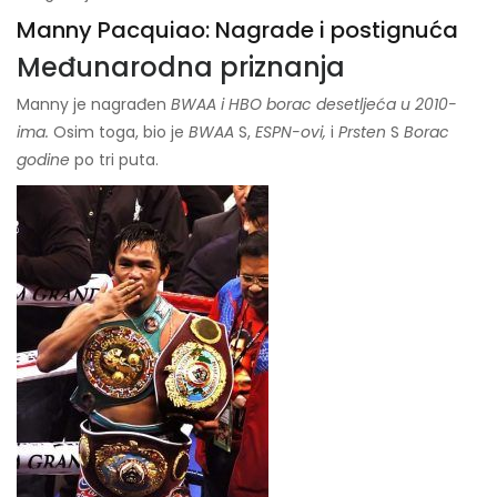
Manny Pacquiao: Nagrade i postignuća
Međunarodna priznanja
Manny je nagrađen
BWAA i HBO borac desetljeća u 2010-
ima.
Osim toga, bio je
BWAA
S,
ESPN-ovi,
i
Prsten
S
Borac
godine
po tri puta.