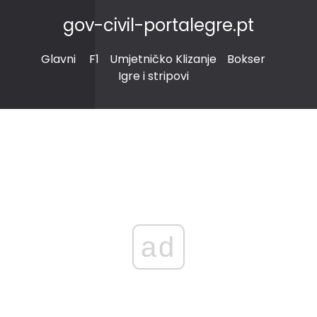
gov-civil-portalegre.pt
Glavni
F1
Umjetničko Klizanje
Bokser
Igre i stripovi
ad