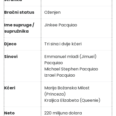
Bračni status
Oženjen
Ime supruge /
Jinkee Pacquiao
supružnika
Djeco
Tri sina i dvije kćeri
Sinovi
Emmanuel mlađi (Jimuel)
Pacquiao
Michael Stephen Pacquiao
Izrael Pacquiao
Kćeri
Marija Božanska Milost
(Princeza)
Kraljica Elizabeta (Queenie)
Neto
220 milijuna dolara