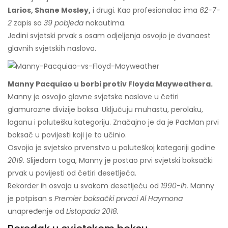
Larios, Shane Mosley,
i drugi. Kao profesionalac ima
62-7-
2
zapis sa
39 pobjeda
nokautima.
Jedini svjetski prvak s osam odjeljenja osvojio je dvanaest
glavnih svjetskih naslova.
Manny Pacquiao u borbi protiv Floyda Mayweathera.
Manny je osvojio glavne svjetske naslove u četiri
glamurozne divizije boksa. Uključuju muhastu, perolaku,
laganu i polutešku kategoriju. Značajno je da je PacMan prvi
boksač u povijesti koji je to učinio.
Osvojio je svjetsko prvenstvo u poluteškoj kategoriji godine
2019.
Slijedom toga, Manny je postao prvi svjetski boksački
prvak u povijesti od četiri desetljeća.
Rekorder ih osvaja u svakom desetljeću od
1990-ih.
Manny
je potpisan s
Premier boksački prvaci Al Haymona
unapređenje od
Listopada 2018.