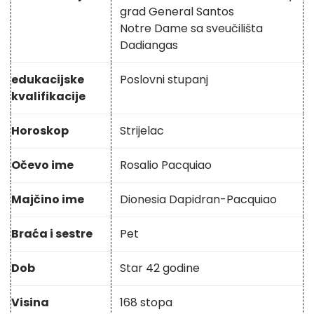
grad General Santos
Notre Dame sa sveučilišta
Dadiangas
edukacijske
Poslovni stupanj
kvalifikacije
Horoskop
Strijelac
Očevo ime
Rosalio Pacquiao
Majčino ime
Dionesia Dapidran-Pacquiao
Braća i sestre
Pet
Dob
Star 42 godine
Visina
168 stopa