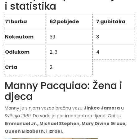
i statistika
71 borba
62 pobjede
7 gubitaka
Nokautom
39
3
Odlukom
2. 3
4
Crta
2
Manny Pacquiao: Žena i
djeca
Manny je s njom vezao bračnu vezu
Jinkee Jamora
u
Svibnja 1999.
Do sada je par imao petero djece. Oni su
Emmanuel Jr., Michael Stephen, Mary Divine Grace,
Queen Elizabeth,
i
Izrael.