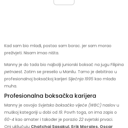
Kad sam bio mlađi, postao sam borac. jer sam morao
preživjeti. Nisam imao ništa.
Manny je do tada bio najbolji juniorski boksač na jugu Filipina
petnaest.
Zatim se preselio u Manilu. Tamo je debitirao u
profesionalnoj boksačkoj karijeri
Siječnja 1995
kao mlađa
muha.
Profesionalna boksačka karijera
Manny je osvojio
Svjetsko boksačko vijeće (WBC)
naslov u
muškoj kategoriji u dobi od
19.
Povrh toga, on ima zapis o
60-4
kao amater i također je porazio
22
svjetski prvaci.
Oni uključuju
Chatchai Sasakul, Erik Morales, Oscar