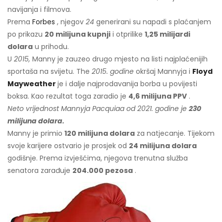
navijanja i filmova.
Prema
Forbes
, njegov
24
generirani su napadi s plaćanjem
po prikazu
20 milijuna kupnji
i otprilike
1,25 milijardi
dolara
u prihodu.
U
2015,
Manny je zauzeo drugo mjesto na listi najplaćenijih
sportaša na svijetu. The
2015. godine
okršaj Mannyja i
Floyd
Mayweather
je i dalje najprodavanija borba u povijesti
boksa. Kao rezultat toga zaradio je
4,6 milijuna PPV
.
Neto vrijednost Mannyja Pacquiaa od 2021. godine je
230
milijuna dolara.
Manny je primio
120 milijuna dolara
za natjecanje. Tijekom
svoje karijere ostvario je prosjek od
24 milijuna dolara
godišnje. Prema izvješćima, njegova trenutna služba
senatora zarađuje
204.000 pezosa
.