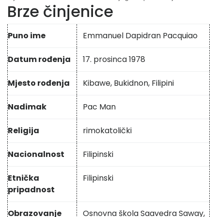
Brze činjenice
Puno ime
Emmanuel Dapidran Pacquiao
Datum rođenja
17. prosinca 1978
Mjesto rođenja
Kibawe, Bukidnon, Filipini
Nadimak
Pac Man
Religija
rimokatolički
Nacionalnost
Filipinski
Etnička
Filipinski
pripadnost
Obrazovanje
Osnovna škola Saavedra Saway,