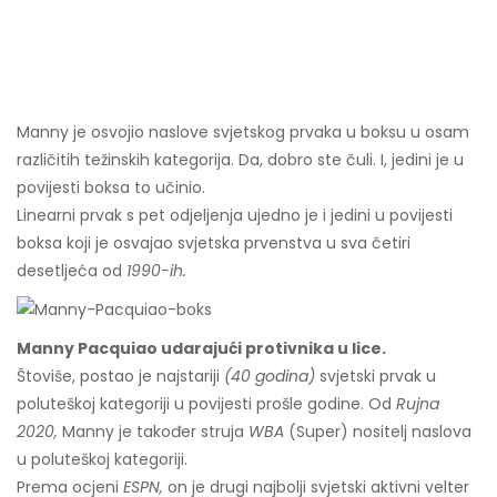
Manny je osvojio naslove svjetskog prvaka u boksu u osam
različitih težinskih kategorija. Da, dobro ste čuli. I, jedini je u
povijesti boksa to učinio.
Linearni prvak s pet odjeljenja ujedno je i jedini u povijesti
boksa koji je osvajao svjetska prvenstva u sva četiri
desetljeća od
1990-ih.
Manny Pacquiao udarajući protivnika u lice.
Štoviše, postao je najstariji
(40 godina)
svjetski prvak u
poluteškoj kategoriji u povijesti prošle godine. Od
Rujna
2020,
Manny je također struja
WBA
(Super) nositelj naslova
u poluteškoj kategoriji.
Prema ocjeni
ESPN,
on je drugi najbolji svjetski aktivni velter