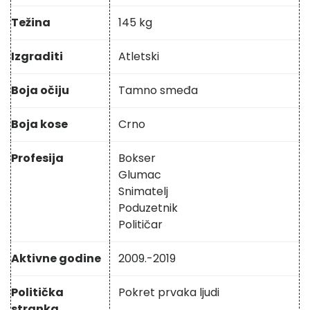
Težina
145 kg
Izgraditi
Atletski
Boja očiju
Tamno smeđa
Boja kose
Crno
Profesija
Bokser
Glumac
Snimatelj
Poduzetnik
Političar
Aktivne godine
2009.-2019
Politička
Pokret prvaka ljudi
stranka