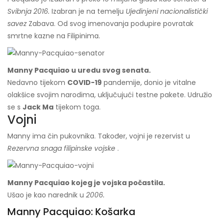
Svibnja 2016.
Izabran je na temelju
Ujedinjeni nacionalistički
savez
Zabava. Od svog imenovanja podupire povratak
smrtne kazne na Filipinima.
Manny Pacquiao u uredu svog senata.
Nedavno tijekom
COVID-19
pandemije, donio je vitalne
olakšice svojim narodima, uključujući testne pakete. Udružio
se s
Jack Ma
tijekom toga.
Vojni
Manny ima čin pukovnika. Također, vojni je rezervist u
Rezervna snaga filipinske vojske
.
Manny Pacquiao kojeg je vojska počastila.
Ušao je kao narednik u
2006.
Manny Pacquiao: Košarka