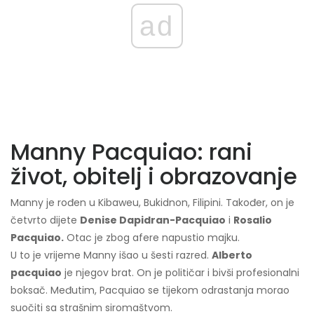
ad
Manny Pacquiao: rani
život, obitelj i obrazovanje
Manny je rođen u Kibaweu, Bukidnon, Filipini. Također, on je
četvrto dijete
Denise Dapidran-Pacquiao
i
Rosalio
Pacquiao.
Otac je zbog afere napustio majku.
U to je vrijeme Manny išao u šesti razred.
Alberto
pacquiao
je njegov brat. On je političar i bivši profesionalni
boksač. Međutim, Pacquiao se tijekom odrastanja morao
suočiti sa strašnim siromaštvom.