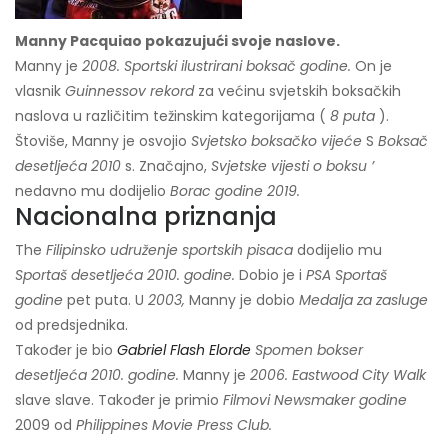
Manny Pacquiao pokazujući svoje naslove.
Manny je
2008. Sportski ilustrirani boksač godine.
On je
vlasnik
Guinnessov rekord
za većinu svjetskih boksačkih
naslova u različitim težinskim kategorijama (
8 puta
).
Štoviše, Manny je osvojio
Svjetsko boksačko vijeće
S
Boksač
desetljeća 2010
s. Značajno,
Svjetske vijesti o boksu ’
nedavno mu dodijelio
Borac godine 2019.
Nacionalna priznanja
The
Filipinsko udruženje sportskih pisaca
dodijelio mu
Sportaš desetljeća 2010. godine.
Dobio je i
PSA
Sportaš
godine
pet puta. U
2003,
Manny je dobio
Medalja za zasluge
od predsjednika.
Također je bio
Gabriel Flash Elorde
Spomen bokser
desetljeća 2010. godine.
Manny je
2006. Eastwood City Walk
slave slave. Također je primio
Filmovi Newsmaker godine
2009 od
Philippines Movie Press Club.