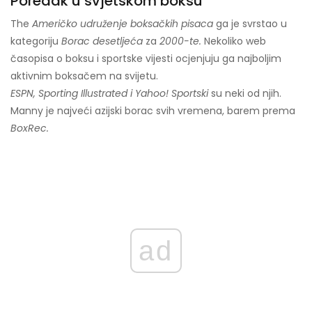
Poredak u svjetskom boksu
The
Američko udruženje boksačkih pisaca
ga je svrstao u
kategoriju
Borac desetljeća
za
2000-te.
Nekoliko web
časopisa o boksu i sportske vijesti ocjenjuju ga najboljim
aktivnim boksačem na svijetu.
ESPN, Sporting Illustrated i Yahoo! Sportski
su neki od njih.
Manny je najveći azijski borac svih vremena, barem prema
BoxRec.
ad