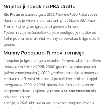
Najstariji novak na PBA draftu
Kia Picanto
izabrao ga u
2014. Filipinski košarkaški savez
Nacrt. U to je vrijeme bio najstariji pridošlica u
PBA
Nacrt.
Trener koji je igrao igrao je tri godine s timom.
Tijekom svoje košarkaške karijere postigao je najviše od
četiri poena na utakmici. Manny se povukao iz lige u
2018.
godine
Manny Pacquiao: Filmovi i emisije
Pacquiao je igrao uloge u nekoliko filmova. Uključuju slične
Licencirana šaka iz 2005,
2008. godine
Sin zapovjednika
(dijete
zapovjednika
),
2009. godine
komedija
Wapakman
.
Međutim, ti filmovi nisu mogli postići komercijalni uspjeh.
Pacquiao iz 2006. iz 2006. godine
bio film zasnovan na
njegovom životu. Filipinski glumac
Jericho rosales
bio
prikazan u njemu.
Kasnije, u
2015,
film
Kid Kulafu
prikazao svoj rani život u