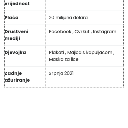
vrijednost
Plaća
20 milijuna dolara
Društveni
Facebook
,
Cvrkut
,
Instagram
mediji
Djevojka
Plakati
,
Majica s kapuljačom
,
Maska za lice
Zadnje
Srpnja 2021
ažuriranje