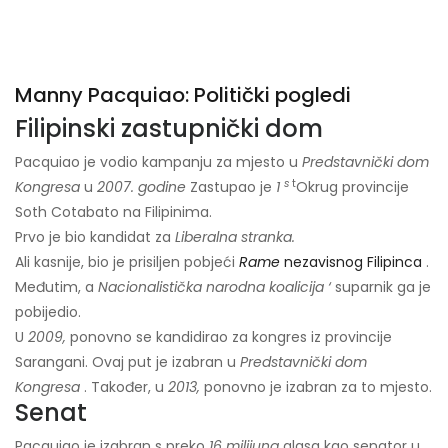
Manny Pacquiao: Politički pogledi
Filipinski zastupnički dom
Pacquiao je vodio kampanju za mjesto u
Predstavnički dom
s
t
Kongresa
u
2007. godine
Zastupao je
1
Okrug provincije
Soth Cotabato na Filipinima.
Prvo je bio kandidat za
Liberalna stranka.
Ali kasnije, bio je prisiljen pobjeći
Rame
nezavisnog Filipinca
.
Međutim, a
Nacionalistička narodna koalicija ‘
suparnik ga je
pobijedio.
U
2009,
ponovno se kandidirao za kongres iz provincije
Sarangani. Ovaj put je izabran u
Predstavnički dom
Kongresa
. Također, u
2013,
ponovno je izabran za to mjesto.
Senat
Pacquiao je izabran s preko
16 milijuna
glasa kao senator u