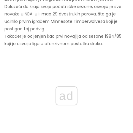
Dolazeći do kraja svoje početničke sezone, osvojio je sve
novake u NBA-u i imao 29 dvostrukih parova, što ga je
učinilo prvim igračem Minnesote Timberwolvesa koji je
postigao taj podvig.
Također je ocijenjen kao prvi novajlija od sezone 1984/85
koji je osvojio ligu u ofenzivnom postotku skoka.
ad