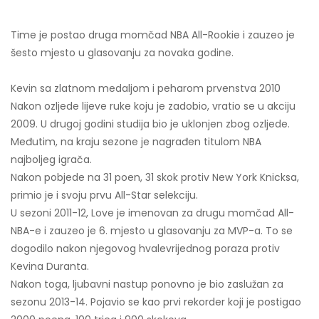
Time je postao druga momčad NBA All-Rookie i zauzeo je
šesto mjesto u glasovanju za novaka godine.
Kevin sa zlatnom medaljom i peharom prvenstva 2010
Nakon ozljede lijeve ruke koju je zadobio, vratio se u akciju
2009. U drugoj godini studija bio je uklonjen zbog ozljede.
Međutim, na kraju sezone je nagrađen titulom NBA
najboljeg igrača.
Nakon pobjede na 31 poen, 31 skok protiv New York Knicksa,
primio je i svoju prvu All-Star selekciju.
U sezoni 2011-12, Love je imenovan za drugu momčad All-
NBA-e i zauzeo je 6. mjesto u glasovanju za MVP-a. To se
dogodilo nakon njegovog hvalevrijednog poraza protiv
Kevina Duranta.
Nakon toga, ljubavni nastup ponovno je bio zaslužan za
sezonu 2013-14. Pojavio se kao prvi rekorder koji je postigao