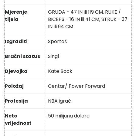
Mjerenje
GRUDA - 47 IN ili 119 CM, RUKE /
tijela
BICEPS - 16 IN ili 41 CM, STRUK - 37
IN ili 94 CM
Izgraditi
Sportaš
Bračni status
Singl
Djevojka
Kate Bock
Položaj
Centar/ Power Forward
Profesija
NBA igrač
Neto
50 milijuna dolara
vrijednost