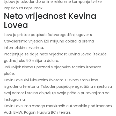
Ljubav je također dio online reklamne kampanje tvrtke
Pepsico za Pepsi max.
Neto vrijednost Kevina
Lovea
Love je pristao potpisati četverogodišnji ugovor s
Cavaliersima vrijedan 120 milijuna dolara, a prema
internetskim izvorima,
Procjenjuje se da je neto vrijednost Kevina Lovea [tekuće
godine] oko 50 milijuna dolara.
Još uvijek nismo upoznati s njegovim točnim iznosom
plaće.
Kevin Love živi luksuznim životom. U svom stanu ima
izgrađenu teretanu. Također posjećuje egzotična mjesta za
svoj odmor i stalno objavljuje svoje priče o putovanjima na
Instagramu.
Kevin Love ima mnogo markiranih automobila pod imenom
Audi, BMW, Pagani Huayra BC i Ferrari.