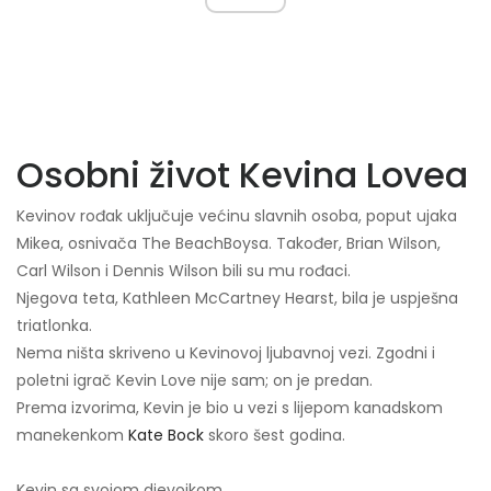
Osobni život Kevina Lovea
Kevinov rođak uključuje većinu slavnih osoba, poput ujaka
Mikea, osnivača The BeachBoysa. Također, Brian Wilson,
Carl Wilson i Dennis Wilson bili su mu rođaci.
Njegova teta, Kathleen McCartney Hearst, bila je uspješna
triatlonka.
Nema ništa skriveno u Kevinovoj ljubavnoj vezi. Zgodni i
poletni igrač Kevin Love nije sam; on je predan.
Prema izvorima, Kevin je bio u vezi s lijepom kanadskom
manekenkom
Kate Bock
skoro šest godina.
Kevin sa svojom djevojkom