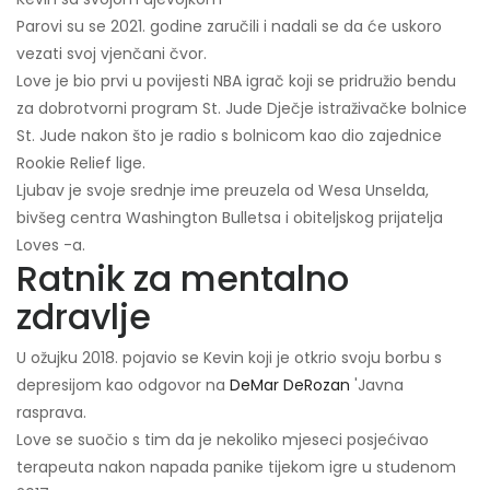
Parovi su se 2021. godine zaručili i nadali se da će uskoro
vezati svoj vjenčani čvor.
Love je bio prvi u povijesti NBA igrač koji se pridružio bendu
za dobrotvorni program St. Jude Dječje istraživačke bolnice
St. Jude nakon što je radio s bolnicom kao dio zajednice
Rookie Relief lige.
Ljubav je svoje srednje ime preuzela od Wesa Unselda,
bivšeg centra Washington Bulletsa i obiteljskog prijatelja
Loves -a.
Ratnik za mentalno
zdravlje
U ožujku 2018. pojavio se Kevin koji je otkrio svoju borbu s
depresijom kao odgovor na
DeMar DeRozan
'Javna
rasprava.
Love se suočio s tim da je nekoliko mjeseci posjećivao
terapeuta nakon napada panike tijekom igre u studenom