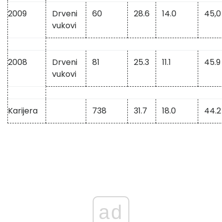
2009
Drveni
60
28.6
14.0
45,0
vukovi
2008
Drveni
81
25.3
11.1
45.9
vukovi
Karijera
738
31.7
18.0
44.2
ad