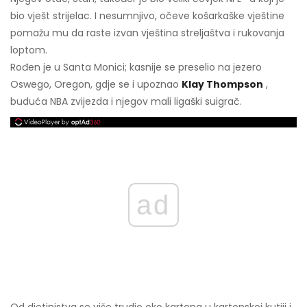
bio vješt strijelac. I nesumnjivo, očeve košarkaške vještine
pomažu mu da raste izvan vještina streljaštva i rukovanja
loptom.
Rođen je u Santa Monici; kasnije se preselio na jezero
Oswego, Oregon, gdje se i upoznao
Klay Thompson
,
buduća NBA zvijezda i njegov mali ligaški suigrač.
ad