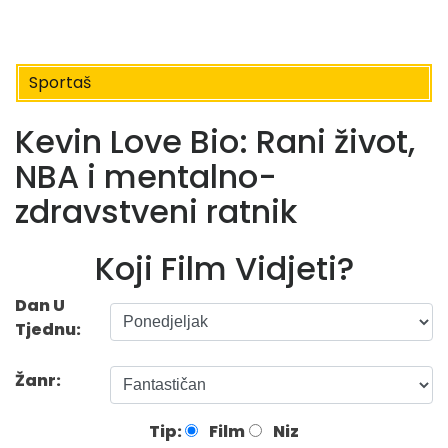
Sportaš
Kevin Love Bio: Rani život,
NBA i mentalno-
zdravstveni ratnik
Koji Film Vidjeti?
Dan U
Tjednu:
Žanr:
Tip:
Film
Niz