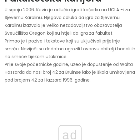
U srpnju 2006. Kevin je odlučio igrati košarku na UCLA -i za
Sjevernu Karolinu. Njegova odluka da igra za Sjevernu
Karolinu izazvala je veliko nezadovoljstvo obožavatelja
Sveučilišta Oregon koji su htjeli da igra za fakultet.
Primao je i pozive i tekstove koji su uključivali prijetnje
smrću. Navijači su dodatno ugrozili Loveovu obitelj i bacali ih
na smeće tijekom utakmice.
Prije svoje početničke godine, uzeo je dopuštenje od Walta
Hazzarda da nosi broj 42 za Bruinse iako je škola umirovljena
pod brojem 42 za Hazzard 1996. godine.
ad