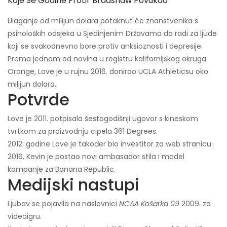
Koje Se Godine Frotir Bradshaw Povukao
Ulaganje od milijun dolara potaknut će znanstvenika s
psiholoških odsjeka u Sjedinjenim Državama da radi za ljude
koji se svakodnevno bore protiv anksioznosti i depresije.
Prema jednom od novina u registru kalifornijskog okruga
Orange, Love je u rujnu 2016. donirao UCLA Athleticsu oko
milijun dolara.
Potvrde
Love je 2011. potpisala šestogodišnji ugovor s kineskom
tvrtkom za proizvodnju cipela 361 Degrees.
2012. godine Love je također bio investitor za web stranicu.
2016. Kevin je postao novi ambasador stila i model
kampanje za Banana Republic.
Medijski nastupi
Ljubav se pojavila na naslovnici
NCAA Košarka 09
2009. za
videoigru.