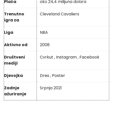
Plaća
oko 24,4 milijuna dolara
Trenutno
Cleveland Cavaliers
igra za
Liga
NBA
Aktivno od
2008
Društveni
Cvrkut
,
Instagram
,
Facebook
mediji
Djevojka
Dres
,
Poster
Zadnje
Srpnja 2021
ažuriranje