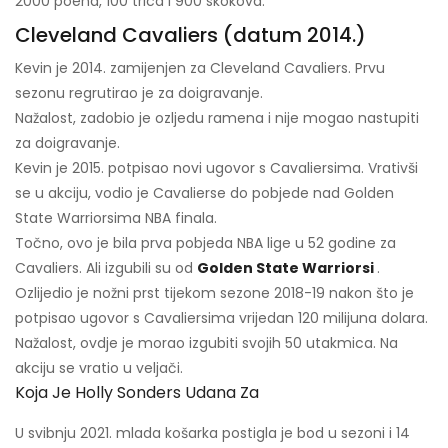
2000 poena, 100 trica i 900 skokova.
Cleveland Cavaliers (datum 2014.)
Kevin je 2014. zamijenjen za Cleveland Cavaliers. Prvu
sezonu regrutirao je za doigravanje.
Nažalost, zadobio je ozljedu ramena i nije mogao nastupiti
za doigravanje.
Kevin je 2015. potpisao novi ugovor s Cavaliersima. Vrativši
se u akciju, vodio je Cavalierse do pobjede nad Golden
State Warriorsima NBA finala.
Točno, ovo je bila prva pobjeda NBA lige u 52 godine za
Cavaliers. Ali izgubili su od
Golden State Warriorsi
.
Ozlijedio je nožni prst tijekom sezone 2018-19 nakon što je
potpisao ugovor s Cavaliersima vrijedan 120 milijuna dolara.
Nažalost, ovdje je morao izgubiti svojih 50 utakmica. Na
akciju se vratio u veljači.
Koja Je Holly Sonders Udana Za
U svibnju 2021. mlada košarka postigla je bod u sezoni i 14