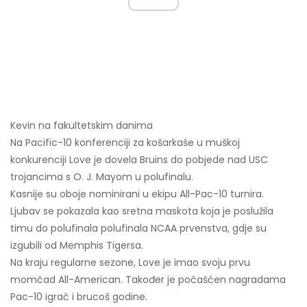
Kevin na fakultetskim danima
Na Pacific-10 konferenciji za košarkaše u muškoj
konkurenciji Love je dovela Bruins do pobjede nad USC
trojancima s O. J. Mayom u polufinalu.
Kasnije su oboje nominirani u ekipu All-Pac-10 turnira.
Ljubav se pokazala kao sretna maskota koja je poslužila
timu do polufinala polufinala NCAA prvenstva, gdje su
izgubili od Memphis Tigersa.
Na kraju regularne sezone, Love je imao svoju prvu
momčad All-American. Također je počašćen nagradama
Pac-10 igrač i brucoš godine.