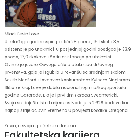
Mladi Kevin Love
U mlađoj je godini uspio postići 28 poena, 16,1 skok i 3,5
asistencije po utakmici. U posljednjoj godini postigao je 33,9
poena, 17,0 skokova i četiri asistencije po utakmici.
Ovime je jezero Oswego ušlo u utakmicu državnog
prvenstva, gdje je izgubilo u revanšu sa srednjom školom
South Medford i Loveovim konkurentom Kyleom Singlerom.
Bližio se kraj, Love je dobila nacionalnog muškog sportaša
godine Gatorade. Bio je i prvi tim
Parada
Sveamerički.
Svoju srednjoškolsku karijeru ostvario je s 2.628 bodova kao
najbolji strijelac svih vremena u povijesti košarke Oregona.
Kevin, u svojim početnim danima
Fakultetska karijera