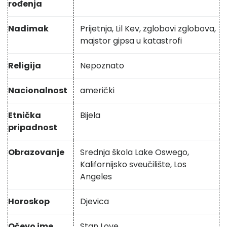
rođenja
Nadimak
Prijetnja, Lil Kev, zglobovi zglobova,
majstor gipsa u katastrofi
Religija
Nepoznato
Nacionalnost
američki
Etnička
Bijela
pripadnost
Obrazovanje
Srednja škola Lake Oswego,
Kalifornijsko sveučilište, Los
Angeles
Horoskop
Djevica
Očevo ime
Stan Love