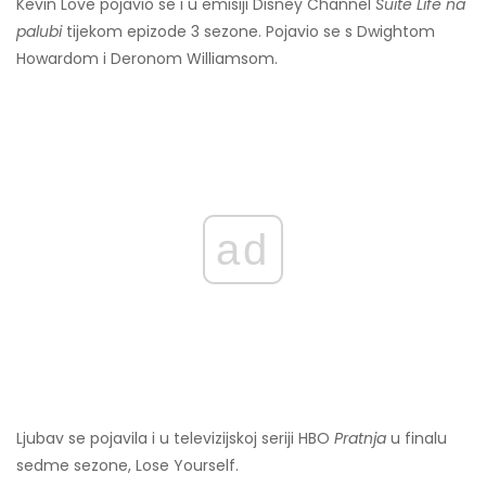
Kevin Love pojavio se i u emisiji Disney Channel
Suite Life na
palubi
tijekom epizode 3 sezone. Pojavio se s Dwightom
Howardom i Deronom Williamsom.
ad
Ljubav se pojavila i u televizijskoj seriji HBO
Pratnja
u finalu
sedme sezone, Lose Yourself.