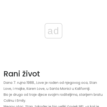
ad
Rani život
Dana 7. rujna 1988., Love je rođen od njegovog oca, Stan
Love, i majke, Karen Love, u Santa Monici u Kaliforniji.
Bio je drugo od troje djece svojim roditeljima, starijem bratu
Colinu i Emily.
Njegov otac, Stan, također je bio veliki čovjek NFL -a koji je