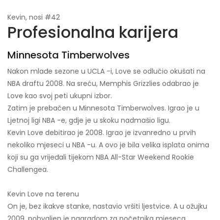
Kevin, nosi #42
Profesionalna karijera
Minnesota Timberwolves
Nakon mlađe sezone u UCLA -i, Love se odlučio okušati na
NBA draftu 2008. Na sreću, Memphis Grizzlies odabrao je
Love kao svoj peti ukupni izbor.
Zatim je prebačen u Minnesota Timberwolves. Igrao je u
Ljetnoj ligi NBA -e, gdje je u skoku nadmašio ligu.
Kevin Love debitirao je 2008. Igrao je izvanredno u prvih
nekoliko mjeseci u NBA -u. A ovo je bila velika isplata onima
koji su ga vrijeđali tijekom NBA All-Star Weekend Rookie
Challengea.
Kevin Love na terenu
On je, bez ikakve stanke, nastavio vršiti ljestvice. A u ožujku
2009. pohvaljen je nagradom za početnika mjeseca.