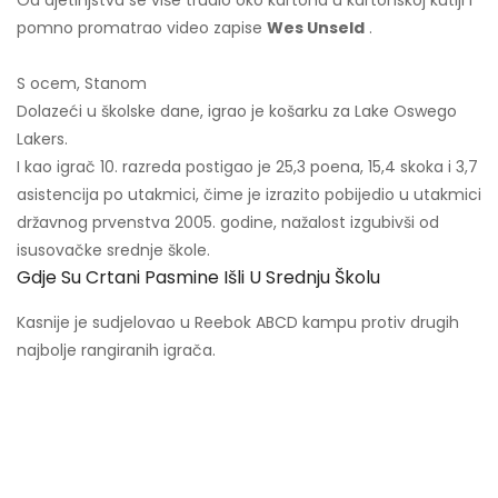
Od djetinjstva se više trudio oko kartona u kartonskoj kutiji i
pomno promatrao video zapise
Wes Unseld
.
S ocem, Stanom
Dolazeći u školske dane, igrao je košarku za Lake Oswego
Lakers.
I kao igrač 10. razreda postigao je 25,3 poena, 15,4 skoka i 3,7
asistencija po utakmici, čime je izrazito pobijedio u utakmici
državnog prvenstva 2005. godine, nažalost izgubivši od
isusovačke srednje škole.
Gdje Su Crtani Pasmine Išli U Srednju Školu
Kasnije je sudjelovao u Reebok ABCD kampu protiv drugih
najbolje rangiranih igrača.