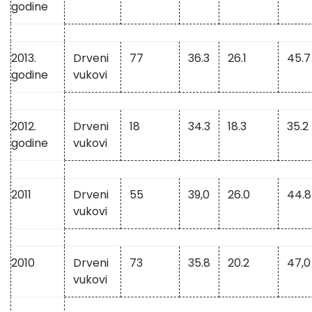
godine
2013.
Drveni
77
36.3
26.1
45.7
godine
vukovi
2012.
Drveni
18
34.3
18.3
35.2
godine
vukovi
2011
Drveni
55
39,0
26.0
44.8
vukovi
2010
Drveni
73
35.8
20.2
47,0
vukovi