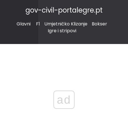
gov-civil-portalegre.pt
Glavni
F1
Umjetničko Klizanje
Bokser
Igre i stripovi
ad