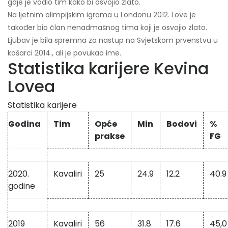
gdje je vodio tim kako bi osvojio zlato.
Na ljetnim olimpijskim igrama u Londonu 2012. Love je
također bio član nenadmašnog tima koji je osvojio zlato.
Ljubav je bila spremna za nastup na Svjetskom prvenstvu u
košarci 2014., ali je povukao ime.
Statistika karijere Kevina
Lovea
Statistika karijere
Godina
Tim
Opće
Min
Bodovi
%
prakse
FG
2020.
Kavaliri
25
24.9
12.2
40.9
godine
2019
Kavaliri
56
31.8
17.6
45,0