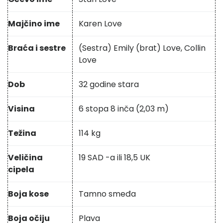
Majčino ime
Karen Love
Braća i sestre
(Sestra) Emily (brat) Love, Collin
Love
Dob
32 godine stara
Visina
6 stopa 8 inča (2,03 m)
Težina
114 kg
Veličina
19 SAD -a ili 18,5 UK
cipela
Boja kose
Tamno smeđa
Boja očiju
Plava