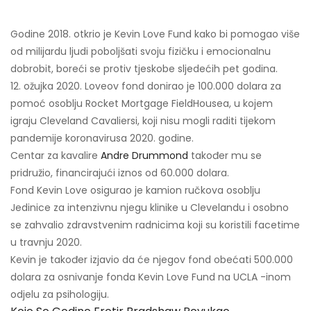
Godine 2018. otkrio je Kevin Love Fund kako bi pomogao više
od milijardu ljudi poboljšati svoju fizičku i emocionalnu
dobrobit, boreći se protiv tjeskobe sljedećih pet godina.
12. ožujka 2020. Loveov fond donirao je 100.000 dolara za
pomoć osoblju Rocket Mortgage FieldHousea, u kojem
igraju Cleveland Cavaliersi, koji nisu mogli raditi tijekom
pandemije koronavirusa 2020. godine.
Centar za kavalire
Andre Drummond
također mu se
pridružio, financirajući iznos od 60.000 dolara.
Fond Kevin Love osigurao je kamion ručkova osoblju
Jedinice za intenzivnu njegu klinike u Clevelandu i osobno
se zahvalio zdravstvenim radnicima koji su koristili facetime
u travnju 2020.
Kevin je također izjavio da će njegov fond obećati 500.000
dolara za osnivanje fonda Kevin Love Fund na UCLA -inom
odjelu za psihologiju.