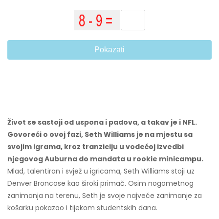
Pokazati
Život se sastoji od uspona i padova, a takav je i NFL.
Govoreći o ovoj fazi, Seth Williams je na mjestu sa
svojim igrama, kroz tranziciju u vodećoj izvedbi
njegovog Auburna do mandata u rookie minicampu.
Mlad, talentiran i svjež u igricama, Seth Williams stoji uz
Denver Broncose kao široki primač. Osim nogometnog
zanimanja na terenu, Seth je svoje najveće zanimanje za
košarku pokazao i tijekom studentskih dana.