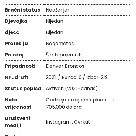
Bračni status
Neoženjen
Djevojka
Nijedan
djeca
Nijedan
Profesija
Nogometaš
Položaj
Široki prijemnik
Pripadnosti
Denver Broncos
NFL draft
2021. / Runda: 6 / Izbor: 219
Status popisa
Aktivan (2021.-danas)
Neto
Godišnja prosječna plaća od
vrijednost
705.000 dolara
Društveni
Instagram
,
Cvrkut
mediji