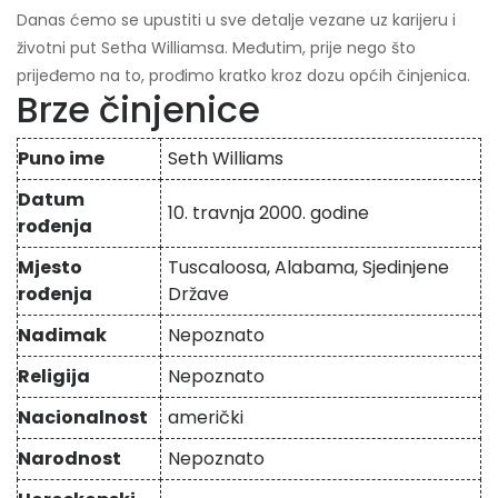
Danas ćemo se upustiti u sve detalje vezane uz karijeru i
životni put Setha Williamsa. Međutim, prije nego što
prijeđemo na to, prođimo kratko kroz dozu općih činjenica.
Brze činjenice
Puno ime
Seth Williams
Datum
10. travnja 2000. godine
rođenja
Mjesto
Tuscaloosa, Alabama, Sjedinjene
rođenja
Države
Nadimak
Nepoznato
Religija
Nepoznato
Nacionalnost
američki
Narodnost
Nepoznato