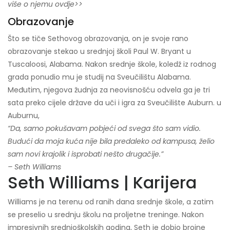
više o njemu ovdje>>
Obrazovanje
Što se tiče Sethovog obrazovanja, on je svoje rano
obrazovanje stekao u srednjoj školi Paul W. Bryant u
Tuscaloosi, Alabama. Nakon srednje škole, koledž iz rodnog
grada ponudio mu je studij na Sveučilištu Alabama.
Međutim, njegova žudnja za neovisnošću odvela ga je tri
sata preko cijele države da uči i igra za Sveučilište Auburn. u
Auburnu,
“Da, samo pokušavam pobjeći od svega što sam vidio.
Budući da moja kuća nije bila predaleko od kampusa, želio
sam novi krajolik i isprobati nešto drugačije.”
– Seth Williams
Seth Williams | Karijera
Williams je na terenu od ranih dana srednje škole, a zatim
se preselio u srednju školu na proljetne treninge. Nakon
impresivnih srednjoškolskih godina, Seth je dobio brojne