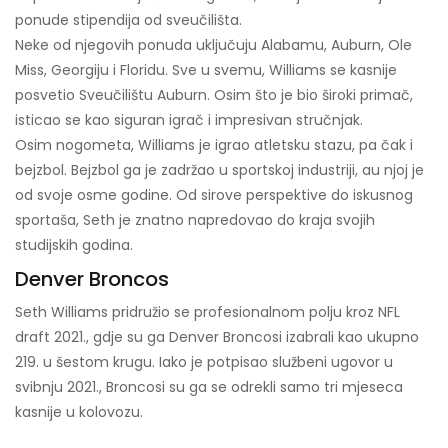
ponude stipendija od sveučilišta.
Neke od njegovih ponuda uključuju Alabamu, Auburn, Ole
Miss, Georgiju i Floridu. Sve u svemu, Williams se kasnije
posvetio Sveučilištu Auburn. Osim što je bio široki primač,
isticao se kao siguran igrač i impresivan stručnjak.
Osim nogometa, Williams je igrao atletsku stazu, pa čak i
bejzbol. Bejzbol ga je zadržao u sportskoj industriji, au njoj je
od svoje osme godine. Od sirove perspektive do iskusnog
sportaša, Seth je znatno napredovao do kraja svojih
studijskih godina.
Denver Broncos
Seth Williams pridružio se profesionalnom polju kroz NFL
draft 2021., gdje su ga Denver Broncosi izabrali kao ukupno
219. u šestom krugu. Iako je potpisao službeni ugovor u
svibnju 2021., Broncosi su ga se odrekli samo tri mjeseca
kasnije u kolovozu.