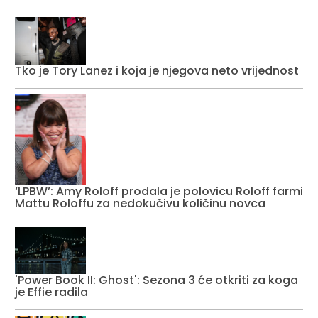
Tko je Tory Lanez i koja je njegova neto vrijednost
‘LPBW’: Amy Roloff prodala je polovicu Roloff farmi
Mattu Roloffu za nedokučivu količinu novca
'Power Book II: Ghost': Sezona 3 će otkriti za koga
je Effie radila