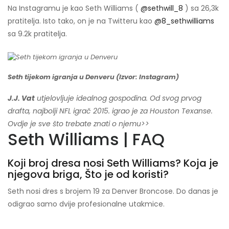
Na Instagramu je kao Seth Williams (
@sethwill_8
) sa 26,3k
pratitelja. Isto tako, on je na Twitteru kao
@8_sethwilliams
sa 9.2k pratitelja.
Seth tijekom igranja u Denveru (Izvor: Instagram)
J.J. Vat
utjelovljuje idealnog gospodina. Od svog prvog
drafta, najbolji NFL igrač 2015. igrao je za Houston Texanse.
Ovdje je sve što trebate znati o njemu>>
Seth Williams | FAQ
Koji broj dresa nosi Seth Williams? Koja je
njegova briga, Što je od koristi?
Seth nosi dres s brojem 19 za Denver Broncose. Do danas je
odigrao samo dvije profesionalne utakmice.