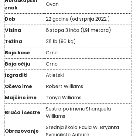
Horoskopski
Ovan
znak
Dob
22 godine (od srpnja 2022.)
Visina
6 stopa 3 inča (1,91 metara)
Težina
211 lb (96 kg)
Boja kose
Crno
Boja očiju
Crno
Izgraditi
Atletski
Očevo ime
Robert Williams
Majčino ime
Tonya Williams
Sestra po imenu Shanquela
Braća i sestre
Williams
Srednja škola Paula W. Bryanta
Obrazovanje
Sveučilište Auburn