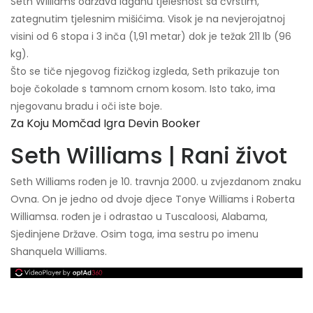
Seth Williams održava laganu tjelesnost sa čvrstim,
zategnutim tjelesnim mišićima. Visok je na nevjerojatnoj
visini od 6 stopa i 3 inča (1,91 metar) dok je težak 211 lb (96
kg).
Što se tiče njegovog fizičkog izgleda, Seth prikazuje ton
boje čokolade s tamnom crnom kosom. Isto tako, ima
njegovanu bradu i oči iste boje.
Za Koju Momčad Igra Devin Booker
Seth Williams | Rani život
Seth Williams rođen je 10. travnja 2000. u zvjezdanom znaku
Ovna. On je jedno od dvoje djece Tonye Williams i Roberta
Williamsa. rođen je i odrastao u Tuscaloosi, Alabama,
Sjedinjene Države. Osim toga, ima sestru po imenu
Shanquela Williams.