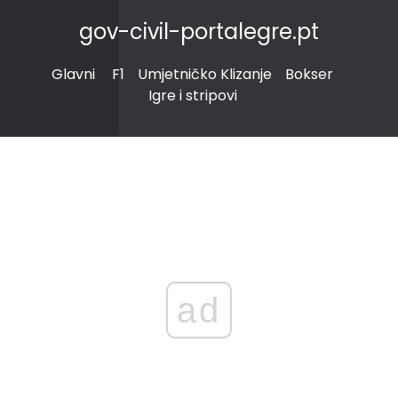
gov-civil-portalegre.pt
Glavni
F1
Umjetničko Klizanje
Bokser
Igre i stripovi
ad