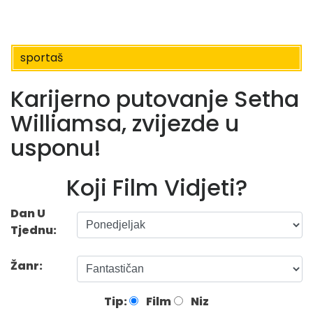
sportaš
Karijerno putovanje Setha
Williamsa, zvijezde u
usponu!
Koji Film Vidjeti?
Dan U
Tjednu:
Žanr:
Tip:
Film
Niz