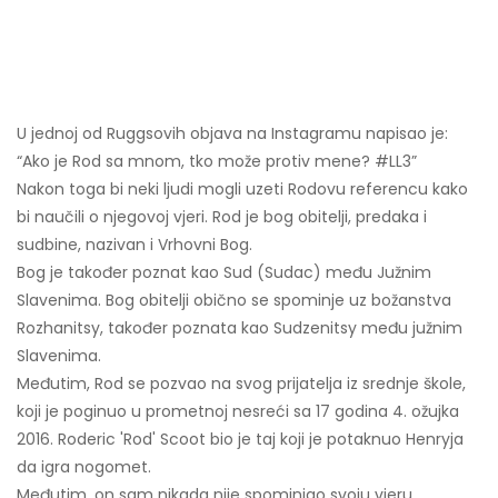
U jednoj od Ruggsovih objava na Instagramu napisao je:
“Ako je Rod sa mnom, tko može protiv mene? #LL3”
Nakon toga bi neki ljudi mogli uzeti Rodovu referencu kako
bi naučili o njegovoj vjeri. Rod je bog obitelji, predaka i
sudbine, nazivan i Vrhovni Bog.
Bog je također poznat kao Sud (Sudac) među Južnim
Slavenima. Bog obitelji obično se spominje uz božanstva
Rozhanitsy, također poznata kao Sudzenitsy među južnim
Slavenima.
Međutim, Rod se pozvao na svog prijatelja iz srednje škole,
koji je poginuo u prometnoj nesreći sa 17 godina 4. ožujka
2016. Roderic 'Rod' Scoot bio je taj koji je potaknuo Henryja
da igra nogomet.
Međutim, on sam nikada nije spominjao svoju vjeru.