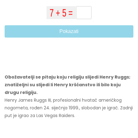
Pokazati
Obožavatelji se pitaju koju religiju slijedi Henry Ruggs;
znatiželjni su slijedi li Henry kršćanstvo ili bilo koju
drugu religiju.
Henry James Ruggs III, profesionalni hvatač američkog
nogometa, rođen 24. siječnja 1999., slobodan je igrač. Zadnji
put je igrao za Las Vegas Raiders.