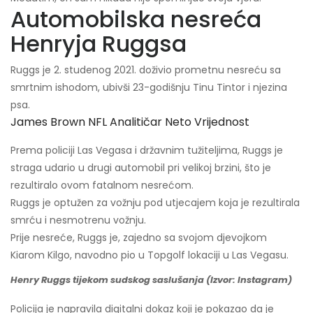
Automobilska nesreća
Henryja Ruggsa
Ruggs je 2. studenog 2021. doživio prometnu nesreću sa
smrtnim ishodom, ubivši 23-godišnju Tinu Tintor i njezina
psa.
James Brown NFL Analitičar Neto Vrijednost
Prema policiji Las Vegasa i državnim tužiteljima, Ruggs je
straga udario u drugi automobil pri velikoj brzini, što je
rezultiralo ovom fatalnom nesrećom.
Ruggs je optužen za vožnju pod utjecajem koja je rezultirala
smrću i nesmotrenu vožnju.
Prije nesreće, Ruggs je, zajedno sa svojom djevojkom
Kiarom Kilgo, navodno pio u Topgolf lokaciji u Las Vegasu.
Henry Ruggs tijekom sudskog saslušanja (Izvor: Instagram)
Policija je napravila digitalni dokaz koji je pokazao da je