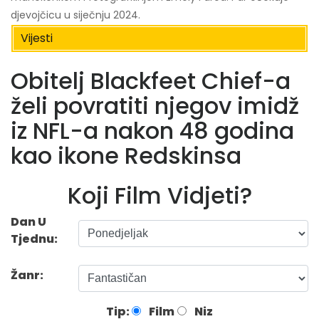
djevojčicu u siječnju 2024.
Vijesti
Obitelj Blackfeet Chief-a
želi povratiti njegov imidž
iz NFL-a nakon 48 godina
kao ikone Redskinsa
Koji Film Vidjeti?
Dan U
Tjednu:
Žanr:
Tip:
Film
Niz