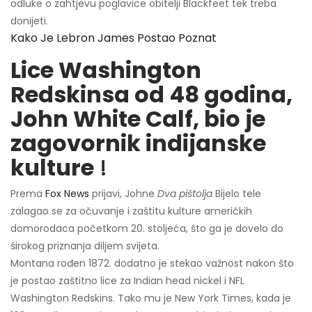
odluke o zahtjevu poglavice obitelji Blackfeet tek treba
donijeti.
Kako Je Lebron James Postao Poznat
Lice Washington
Redskinsa od 48 godina,
John White Calf, bio je
zagovornik indijanske
kulture
!
Prema
Fox News
prijavi, Johne
Dva pištolja
Bijelo tele
zalagao se za očuvanje i zaštitu kulture američkih
domorodaca početkom 20. stoljeća, što ga je dovelo do
širokog priznanja diljem svijeta.
Montana rođen 1872. dodatno je stekao važnost nakon što
je postao zaštitno lice za Indian head nickel i NFL
Washington Redskins. Tako mu je New York Times, kada je