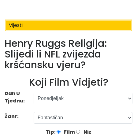
Vijesti
Henry Ruggs Religija:
Slijedi li NFL zvijezda
kršćansku vjeru?
Koji Film Vidjeti?
Dan U
Tjednu:
Žanr:
Tip:
Film
Niz