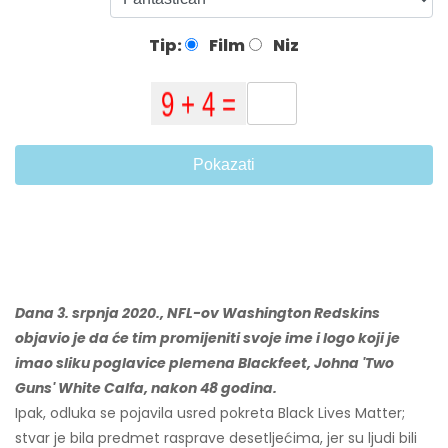
Tip:
Film
Niz
Pokazati
Dana 3. srpnja 2020., NFL-ov Washington Redskins
objavio je da će tim promijeniti svoje ime i logo koji je
imao sliku poglavice plemena Blackfeet, Johna 'Two
Guns' White Calfa, nakon 48 godina.
Ipak, odluka se pojavila usred pokreta Black Lives Matter;
stvar je bila predmet rasprave desetljećima, jer su ljudi bili