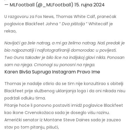
— MLFootball (@_MLFootball)
15. rujna 2024
U razgovoru za Fox News, Thomas White Calf, pranećak
poglavice Blackfeet Johna “
Dva pištolja
” Whitecalf je
rekao,
Navijači ga žele natrag, a mi ga želimo natrag. Naš predak je
bio najpoznatiji i najfotografiraniji domorodac u povijesti.
Two Guns također je bilo lice na indijskoj glavi nikla. Ponosan
sam na njega. Crnonogi su ponosni na njega.
Karen Bivša Supruga Instagram Pravo Ime
Thomas je nadalje otkrio da se tim nije konzultirao s obitelji
Blackfeet prije službenog uklanjanja loga i da oni nikada nisu
podržali odluku tima.
Pitanje hoće li ponovno postaviti imidž poglavice Blackfeet
kao ikone Crvenokožaca sada je doseglo višu razinu.
Američki senator iz Montane Steve Daines sada je zauzeo
stav po tom pitanju, pišući,