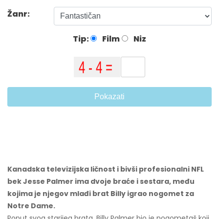
Žanr:
Tip:
Film
Niz
Pokazati
Kanadska televizijska ličnost i bivši profesionalni NFL
bek Jesse Palmer ima dvoje braće i sestara, među
kojima je njegov mlađi brat Billy igrao nogomet za
Notre Dame.
Poput svog starijeg brata, Billy Palmer bio je nogometaš koji