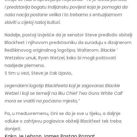
i predstavlja bogatu indijansku povijest koja je pomogla da
naša nacija postane velika i to trebamo s entuzijazmom
slaviti u cijeloj našoj kulturi.
Nadalje, postoji izvješće da je senator Steve predložio obitelji
Blackfeet i njihovom predstavniku da surađuju s dizajnerom
RedSkinovog originalnog logotipa, Walterom.
Blackie
’
Wetzelov unuk, Ryan Wetzel, kako bi mogli poštovati
naslijeđe plemena.
S tim u vezi, Steve je čak izjavio,
Legendarni logotip Blackfeeta koji je zagovarao Blackie
Wetzel i koji se temelji na liku Chief Two Guns White Calf
mora se vratiti na počasno mjesto,”
Pa, u međuvremenu, čini se da je sve u tijeku, a daljnje
odluke o zahtjevu poglavice obitelji Blackfeet tek treba
donijeti.
Kako Je Lebron James Postao Poznat