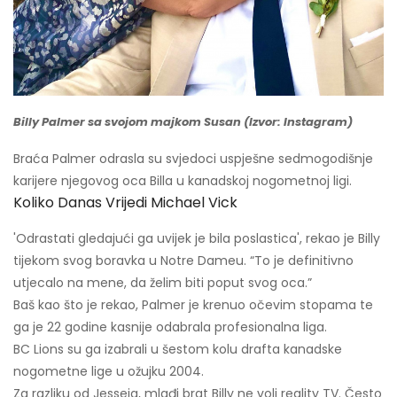
Billy Palmer sa svojom majkom Susan (Izvor: Instagram)
Braća Palmer odrasla su svjedoci uspješne sedmogodišnje
karijere njegovog oca Billa u kanadskoj nogometnoj ligi.
Koliko Danas Vrijedi Michael Vick
'Odrastati gledajući ga uvijek je bila poslastica', rekao je Billy
tijekom svog boravka u Notre Dameu. “To je definitivno
utjecalo na mene, da želim biti poput svog oca.”
Baš kao što je rekao, Palmer je krenuo očevim stopama te
ga je 22 godine kasnije odabrala profesionalna liga.
BC Lions su ga izabrali u šestom kolu drafta kanadske
nogometne lige u ožujku 2004.
Za razliku od Jesseja, mlađi brat Billy ne voli reality TV. Često