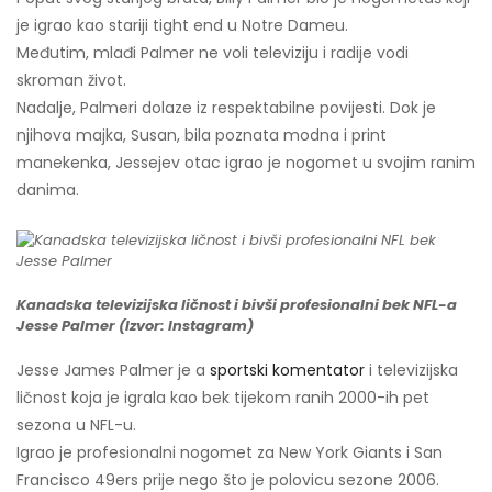
je igrao kao stariji tight end u Notre Dameu.
Međutim, mlađi Palmer ne voli televiziju i radije vodi
skroman život.
Nadalje, Palmeri dolaze iz respektabilne povijesti. Dok je
njihova majka, Susan, bila poznata modna i print
manekenka, Jessejev otac igrao je nogomet u svojim ranim
danima.
Kanadska televizijska ličnost i bivši profesionalni bek NFL-a
Jesse Palmer (Izvor: Instagram)
Jesse James Palmer je a
sportski komentator
i televizijska
ličnost koja je igrala kao bek tijekom ranih 2000-ih pet
sezona u NFL-u.
Igrao je profesionalni nogomet za New York Giants i San
Francisco 49ers prije nego što je polovicu sezone 2006.