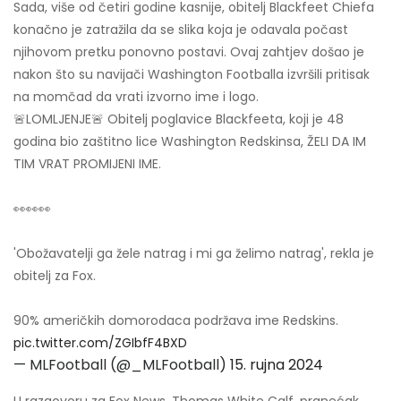
Sada, više od četiri godine kasnije, obitelj Blackfeet Chiefa
konačno je zatražila da se slika koja je odavala počast
njihovom pretku ponovno postavi. Ovaj zahtjev došao je
nakon što su navijači Washington Footballa izvršili pritisak
na momčad da vrati izvorno ime i logo.
🚨LOMLJENJE🚨 Obitelj poglavice Blackfeeta, koji je 48
godina bio zaštitno lice Washington Redskinsa, ŽELI DA IM
TIM VRAT PROMIJENI IME.
👀👀👀
'Obožavatelji ga žele natrag i mi ga želimo natrag', rekla je
obitelj za Fox.
90% američkih domorodaca podržava ime Redskins.
pic.twitter.com/ZGIbfF4BXD
— MLFootball (@_MLFootball)
15. rujna 2024