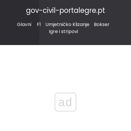
gov-civil-portalegre.pt
Glavni
F1
Umjetničko Klizanje
Bokser
Igre i stripovi
ad