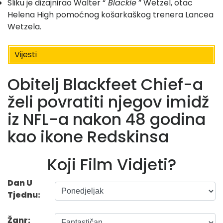
Sliku je dizajnirao Walter “
Blackie
” Wetzel, otac
Helena High pomoćnog košarkaškog trenera Lancea
Wetzela.
Vijesti
Obitelj Blackfeet Chief-a
želi povratiti njegov imidž
iz NFL-a nakon 48 godina
kao ikone Redskinsa
Koji Film Vidjeti?
Dan U
Tjednu:
Žanr: