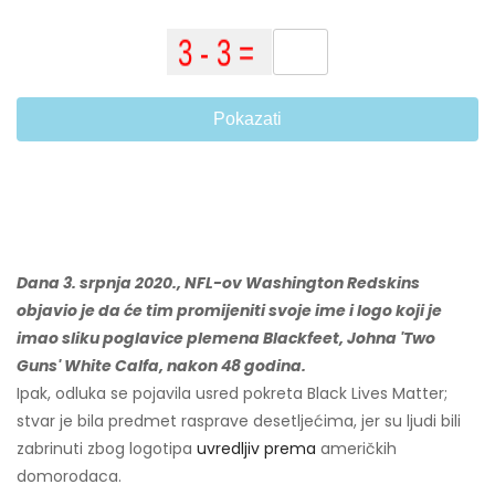
Pokazati
Dana 3. srpnja 2020., NFL-ov Washington Redskins
objavio je da će tim promijeniti svoje ime i logo koji je
imao sliku poglavice plemena Blackfeet, Johna 'Two
Guns' White Calfa, nakon 48 godina.
Ipak, odluka se pojavila usred pokreta Black Lives Matter;
stvar je bila predmet rasprave desetljećima, jer su ljudi bili
zabrinuti zbog logotipa
uvredljiv prema
američkih
domorodaca.