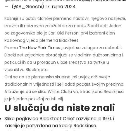
— . (@A_Geechi)
17. rujna 2024
Kasnije su ostali članovi plemena nastavili njegovo nasljeđe,
izravno ili neizravno zalažući se za naciju Blackfeet. Jedan
od zagovornika bio je Earl Old Person, prvi izabrani član
Poslovnog vijeća plemena Blackfeet.
Prema
The New York Times
, uvijek se zalagao za dobrobit
Blackfeet zajednice obraćajući se vladinim dužnosnicima i
potičući ih da u proračun ulože sredstva za tvrtke u
vlasništvu Blackfeeta.
Čini se da se plemenska skupina još uvijek drži svojih
tradicionalnih vrijednosti i želi odati počast svojim precima.
A traženje da se slika White Clafa vrati kao ikona Redskinsa
je još jedan pokušaj za isti cilj.
U slučaju da niste znali
Slika poglavice Blackfeet Chief razvijena je 1971. i
kasnije je potvrđena na kacigi Redskinsa.