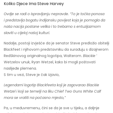
Koliko Djece Ima Steve Harvey
Ovdje se radi o ispravljanju nepravde. “To je točka ponosa
i predstavlja bogatu indijansku povijest koja je pomogla da
naša nacija postane velika i to trebamo s entuzijazmom
slaviti u cijeloj našoj kulturi.
Nadalje, postoji izvješće da je senator Steve predložio obitelji
Blackfeet i njihovom predstavniku da surađuju s dizajnerom
RedSkinovog originalnog logotipa, Walterom.
Blackie
’
Wetzelov unuk, Ryan Wetzel, kako bi mogli poštovati
naslijeđe plemena.
S tim u vezi, Steve je čak izjavio,
Legendarni logotip Blackfeeta koji je zagovarao Blackie
Wetzel i koji se temelji na liku Chief Two Guns White Calf
mora se vratiti na počasno mjesto,”
Pa, u međuvremenu, čini se da je sve u tijeku, a daljnje