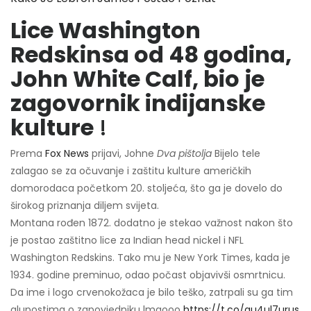
Lice Washington
Redskinsa od 48 godina,
John White Calf, bio je
zagovornik indijanske
kulture
!
Prema
Fox News
prijavi, Johne
Dva pištolja
Bijelo tele
zalagao se za očuvanje i zaštitu kulture američkih
domorodaca početkom 20. stoljeća, što ga je dovelo do
širokog priznanja diljem svijeta.
Montana rođen 1872. dodatno je stekao važnost nakon što
je postao zaštitno lice za Indian head nickel i NFL
Washington Redskins. Tako mu je New York Times, kada je
1934. godine preminuo, odao počast objavivši osmrtnicu.
Da ime i logo crvenokožaca je bilo teško, zatrpali su ga tim
glupostima o zapovjedniku lmaooo
https://t.co/qu4ul7urus