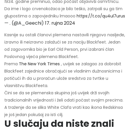
1934. godine preminuo, odao počast objavivši osmrtnicu.
Da ime i logo crvenokožaca je bilo teško, zatrpali su ga tim
glupostima o zapovjedniku lmaooo
https://t.co/qu4ul7urus
— . (@A_Geechi)
17. rujna 2024
Kasnije su ostali članovi plemena nastavili njegovo nasljeđe,
izravno ili neizravno zalažući se za naciju Blackfeet. Jedan
od zagovornika bio je Earl Old Person, prvi izabrani član
Poslovnog vijeća plemena Blackfeet.
Prema
The New York Times
, uvijek se zalagao za dobrobit
Blackfeet zajednice obraćajući se vladinim dužnosnicima i
potičući ih da u proračun ulože sredstva za tvrtke u
vlasništvu Blackfeeta.
Čini se da se plemenska skupina još uvijek drži svojih
tradicionalnih vrijednosti i želi odati počast svojim precima.
A traženje da se slika White Clafa vrati kao ikona Redskinsa
je još jedan pokušaj za isti cilj.
U slučaju da niste znali