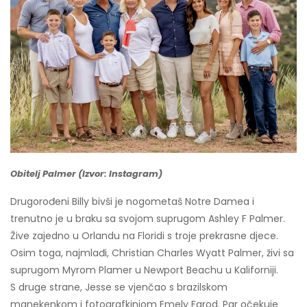
Obitelj Palmer (Izvor: Instagram)
Drugorođeni Billy bivši je nogometaš Notre Damea i
trenutno je u braku sa svojom suprugom Ashley F Palmer.
Žive zajedno u Orlandu na Floridi s troje prekrasne djece.
Osim toga, najmlađi, Christian Charles Wyatt Palmer, živi sa
suprugom Myrom Plamer u Newport Beachu u Kaliforniji.
S druge strane, Jesse se vjenčao s brazilskom
manekenkom i fotografkinjom Emely Farod. Par očekuje