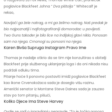
U razgovoru za Fox News, Thomas White Calf, pranećak
poglavice Blackfeet Johna “
Dva pištolja
” Whitecalf je
rekao,
Navijači ga žele natrag, a mi ga želimo natrag. Naš predak je
bio najpoznatiji i najfotografiraniji domorodac u povijesti.
Two Guns također je bilo lice na indijskoj glavi nikla. Ponosan
sam na njega. Crnonogi su ponosni na njega.
Karen Bivša Supruga Instagram Pravo Ime
Thomas je nadalje otkrio da se tim nije konzultirao s obitelji
Blackfeet prije službenog uklanjanja loga i da oni nikada nisu
podržali odluku tima.
Pitanje hoće li ponovno postaviti imidž poglavice Blackfeet
kao ikone Crvenokožaca sada je doseglo višu razinu.
Američki senator iz Montane Steve Daines sada je zauzeo
stav po tom pitanju, pišući,
Koliko Djece Ima Steve Harvey
Ovdje se radi o ispravljanju nepravde. “To je točka ponosa