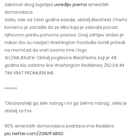
zabrinuti zbog logotipa
uvredljiv prema
američkih
domorodaca.
Sada, više od četiri godine kasnije, obitelj Blackfeet Chiefa
konačno je zatražila da se slika koja je odavala počast
njihovom pretku ponovno postavi. Ovaj zahtjev došao je
nakon što su navijači Washington Footballa izvršili pritisak
na momčad da vrati izvorno ime i logo.
🚨LOMLJENJE🚨 Obitelj poglavice Blackfeeta, koji je 48
godina bio zaštitno lice Washington Redskinsa, ŽELI DA IM
TIM VRAT PROMIJENI IME.
👀👀👀
'Obožavatelji ga žele natrag i mi ga želimo natrag', rekla je
obitelj za Fox.
90% američkih domorodaca podržava ime Redskins.
pic.twitter.com/ZGIbfF4BXD