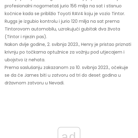
profesionalni nogometaš jurio 156 milja na sat i stisnuo
kočnice kada se približio Toyoti RAV4 koju je vozio Tintor.
Ruggs je izgubio kontrolu i jurio 120 milja na sat prema
Tintorovom automobilu, uzrokujući gubitak dva života
(Tintor i njezin pas).
Nakon dvije godine, 2. svibnja 2023., Henry je pristao priznati
krivnju po točkama optužnice za vožnju pod utjecajem i
ubojstvo iz nehata.
Prema saslušanju zakazanom za 10. svibnja 2023., očekuje
se da će James biti u zatvoru od tri do deset godina u
državnom zatvoru u Nevadi.
ad