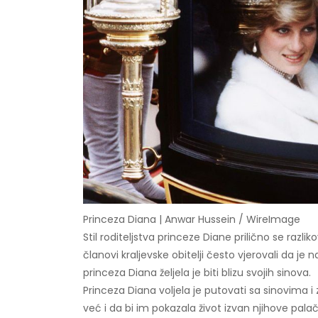
Princeza Diana | Anwar Hussein / WireImage
Stil roditeljstva princeze Diane prilično se razli
članovi kraljevske obitelji često vjerovali da je n
princeza Diana željela je biti blizu svojih sinova.
Princeza Diana voljela je putovati sa sinovima 
već i da bi im pokazala život izvan njihove pal