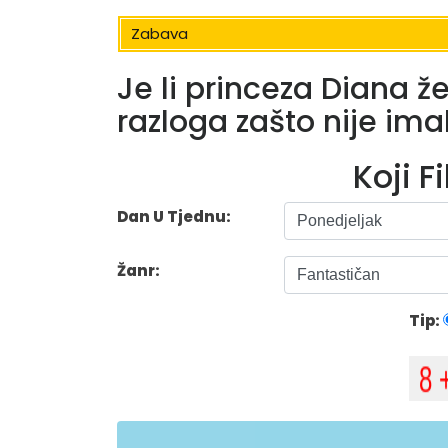
Zabava
Je li princeza Diana ž
razloga zašto nije ima
Koji F
Dan U Tjednu:
Žanr:
Tip: