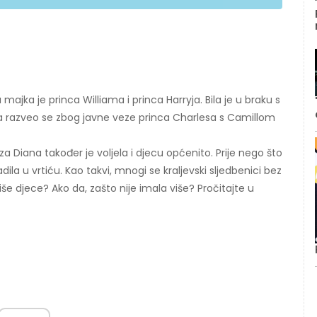
majka je princa Williama i princa Harryja. Bila je u braku s
ra razveo se zbog javne veze princa Charlesa s Camillom
a Diana također je voljela i djecu općenito. Prije nego što
radila u vrtiću. Kao takvi, mnogi se kraljevski sljedbenici bez
više djece? Ako da, zašto nije imala više? Pročitajte u