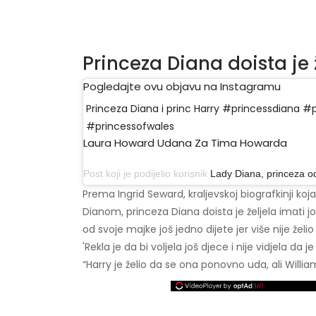
Princeza Diana doista je 
Pogledajte ovu objavu na Instagramu
Princeza Diana i princ Harry #princessdiana #
#princessofwales
Laura Howard Udana Za Tima Howarda
Post koji je podijelio korisnik
Lady Diana, princeza o
Prema Ingrid Seward, kraljevskoj biografkinji ko
Dianom, princeza Diana doista je željela imati 
od svoje majke još jedno dijete jer više nije želio 
'Rekla je da bi voljela još djece i nije vidjela da
“Harry je želio da se ona ponovno uda, ali William