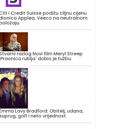
Citi i Credit Suisse podižu ciljnu cijenu
dionica Applea, Veeco na neutralnom
položaju
Stvarni razlog Novi film Meryl Streep
'Praonica rublja' dobio je tužbu
Emma Lavy Bradford: Obitelj, udana,
suprug, golf i neto vrijednost