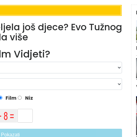
eljela još djece? Evo Tužnog
la više
ilm Vidjeti?
Film
Niz
Pokazati