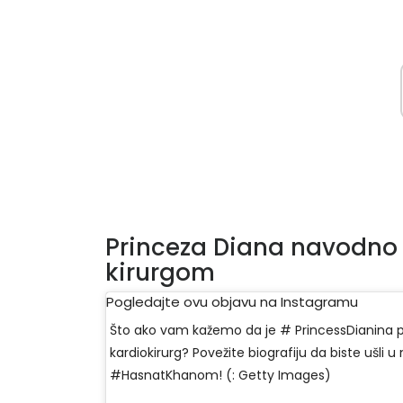
Princeza Diana navodno j
kirurgom
Pogledajte ovu objavu na Instagramu
Što ako vam kažemo da je # PrincessDianina pr
kardiokirurg? Povežite biografiju da biste ušli u
#HasnatKhanom! (: Getty Images)