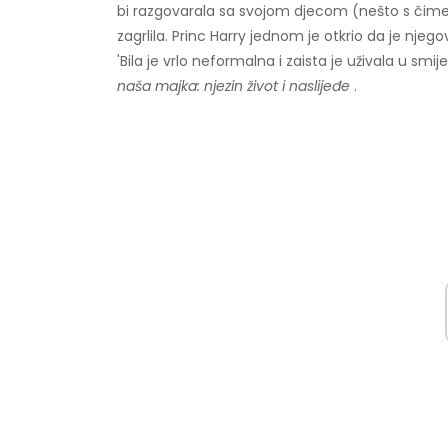
bi razgovarala sa svojom djecom (nešto s čime s
zagrlila. Princ Harry jednom je otkrio da je njego
'Bila je vrlo neformalna i zaista je uživala u smij
naša majka: njezin život i naslijeđe
.