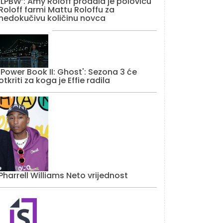
‘LPBW’: Amy Roloff prodala je polovicu
Roloff farmi Mattu Roloffu za
nedokučivu količinu novca
'Power Book II: Ghost': Sezona 3 će
otkriti za koga je Effie radila
Pharrell Williams Neto vrijednost