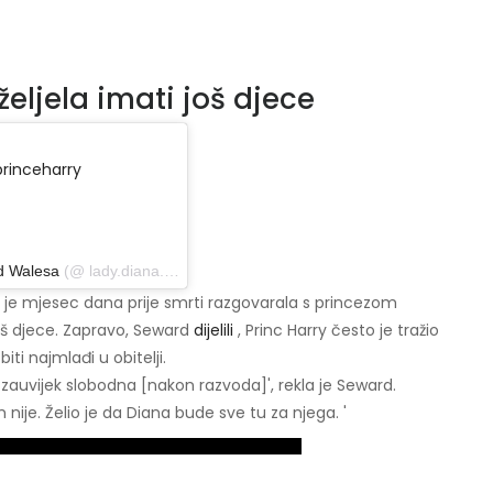
željela imati još djece
princeharry
d Walesa
(@ lady.diana._) 13. veljače 2019. u 10:24 PST
ja je mjesec dana prije smrti razgovarala s princezom
još djece. Zapravo, Seward
dijelili
, Princ Harry često je tražio
biti najmlađi u obitelji.
 je zauvijek slobodna [nakon razvoda]', rekla je Seward.
 nije. Želio je da Diana bude sve tu za njega. '