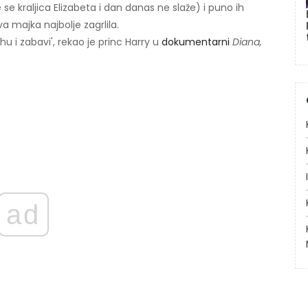
e kraljica Elizabeta i dan danas ne slaže) i puno ih
va majka najbolje zagrlila.
ehu i zabavi', rekao je princ Harry u
dokumentarni
Diana,
ad