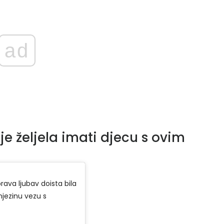
ad
e željela imati djecu s ovim
ava ljubav doista bila
 njezinu vezu s