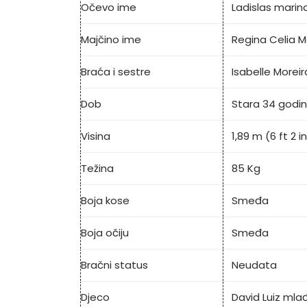
Očevo ime
Ladislas marin
Majčino ime
Regina Celia M
Braća i sestre
Isabelle Morei
Dob
Stara 34 godi
Visina
1,89 m (6 ft 2 i
Težina
85 Kg
Boja kose
Smeđa
Boja očiju
Smeđa
Bračni status
Neudata
Djeco
David Luiz mlađ