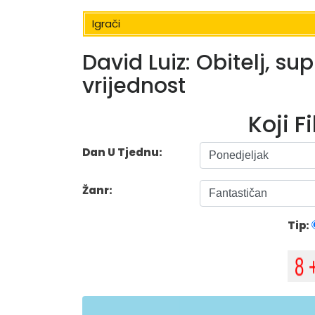
Igrači
David Luiz: Obitelj, sup
vrijednost
Koji F
Dan U Tjednu:
Žanr:
Tip: