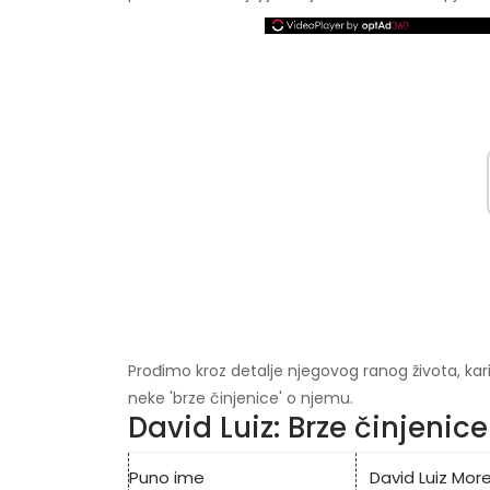
Prođimo kroz detalje njegovog ranog života, karije
neke 'brze činjenice' o njemu.
David Luiz: Brze činjenice
Puno ime
David Luiz Mor