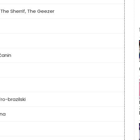
The Sherrif, The Geezer
7
ćanin
ro-brazilski
ina