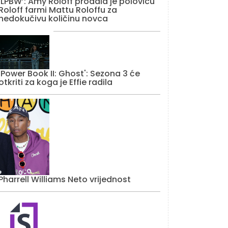
‘LPBW’: Amy Roloff prodala je polovicu
Roloff farmi Mattu Roloffu za
nedokučivu količinu novca
'Power Book II: Ghost': Sezona 3 će
otkriti za koga je Effie radila
Pharrell Williams Neto vrijednost