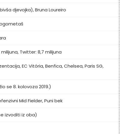
bivša djevojka), Bruna Loureiro
 nogometaš
ara
milijuna, Twitter: 8,7 milijuna
zentacija, EC Vitória, Benfica, Chelsea, Paris SG,
žio se 8. kolovoza 2019.)
efenzivni Mid Fielder, Puni bek
 izvoditi iz oba)