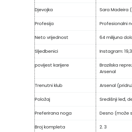
Djevojka
Sara Madeira (
Profesija
Profesionalni
Neto vrijednost
64 milijuna dol
Sljedbenici
Instagram: 19,3 
povijest karijere
Brazilska repre
Arsenal
Trenutni klub
Arsenal (pridru
Položaj
Središnji leđ, d
Preferirana noga
Desno (može se
Broj kompleta
2. 3