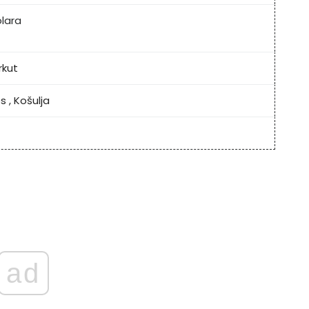
olara
rkut
es
,
Košulja
ad