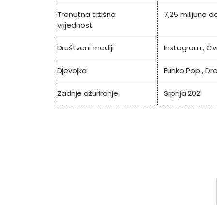
Trenutna tržišna
7,25 milijuna d
vrijednost
Društveni mediji
Instagram
,
Cv
Djevojka
Funko Pop
,
Dr
Zadnje ažuriranje
Srpnja 2021