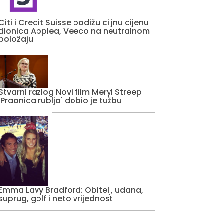
Citi i Credit Suisse podižu ciljnu cijenu
dionica Applea, Veeco na neutralnom
položaju
Stvarni razlog Novi film Meryl Streep
'Praonica rublja' dobio je tužbu
Emma Lavy Bradford: Obitelj, udana,
suprug, golf i neto vrijednost