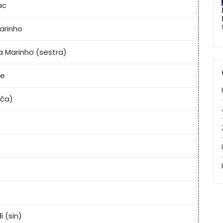
ac
arinho
ra Marinho (sestra)
ne
nča)
i (sin)