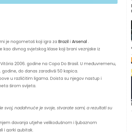
arni je nogometaš koji igra za
Brazil
i
Arsenal
.
kao divnog svjetskog klase koji brani veznjake iz
be Vitória 2006. godine na Copa Do Brasil. U međuvremenu,
 godine, do danas zaradivši 50 kapica.
bove u različitim ligama. Doista su njegov nastup i
meta širom svijeta.
e svoj, nadahnuće je svoje, stvarate sami, a rezultati su
ćanjem davanja utjehe velikodušnom i ljubaznom
li i gorki gubitak.