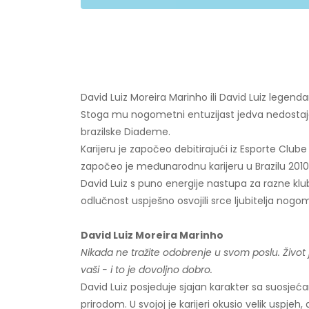
David Luiz Moreira Marinho ili David Luiz legend
Stoga mu nogometni entuzijast jedva nedostaje 
brazilske Diademe.
Karijeru je započeo debitirajući iz Esporte Clu
započeo je međunarodnu karijeru u Brazilu 2010.
David Luiz s puno energije nastupa za razne klu
odlučnost uspješno osvojili srce ljubitelja nogo
David Luiz Moreira Marinho
Nikada ne tražite odobrenje u svom poslu. Život j
vaši - i to je dovoljno dobro.
David Luiz posjeduje sjajan karakter sa suosje
prirodom. U svojoj je karijeri okusio velik uspjeh, a