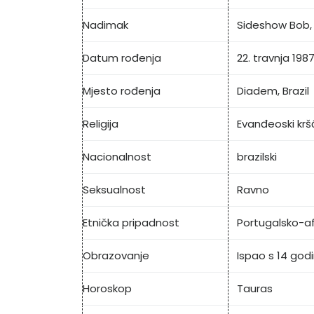
Nadimak
Sideshow Bob, 
Datum rođenja
22. travnja 198
Mjesto rođenja
Diadem, Brazil
Religija
Evanđeoski krš
Nacionalnost
brazilski
Seksualnost
Ravno
Etnička pripadnost
Portugalsko-af
Obrazovanje
Ispao s 14 god
Horoskop
Tauras