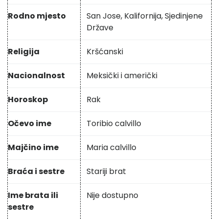
Rodno mjesto
San Jose, Kalifornija, Sjedinjene
Države
Religija
Kršćanski
Nacionalnost
Meksički i američki
Horoskop
Rak
Očevo ime
Toribio calvillo
Majčino ime
Maria calvillo
Braća i sestre
Stariji brat
Ime brata ili
Nije dostupno
sestre