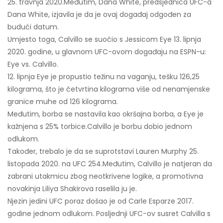
25. travnja 2020.
Međutim, Dana White, predsjednica UFC-a
Dana White, izjavila je da je ovaj događaj odgođen za
budući datum.
Umjesto toga, Calvillo se suočio s Jessicom Eye 13. lipnja
2020. godine, u glavnom UFC-ovom događaju na ESPN-u:
Eye vs. Calvillo.
12. lipnja Eye je propustio težinu na vaganju, tešku 126,25
kilograma, što je četvrtina kilograma više od nenamjenske
granice muhe od 126 kilograma.
Međutim, borba se nastavila kao okršajna borba, a Eye je
kažnjena s 25% torbice.
Calvillo je borbu dobio jednom
odlukom.
Također, trebalo je da se suprotstavi Lauren Murphy 25.
listopada 2020. na UFC 254.
Međutim, Calvillo je natjeran da
zabrani utakmicu zbog neotkrivene logike, a promotivna
novakinja Liliya Shakirova raselila ju je.
Njezin jedini UFC poraz došao je od Carle Esparze 2017.
godine jednom odlukom. Posljednji UFC-ov susret Calvilla s