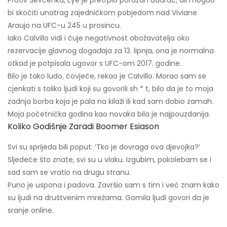
Protiv Ševčenka, Eye je pretrpio porazan udarac, ali mogao
bi skočiti unatrag zajedničkom pobjedom nad Viviane
Araujo na UFC-u 245 u prosincu.
Iako Calvillo vidi i čuje negativnost obožavatelja oko
rezervacije glavnog događaja za 13. lipnja, ona je normalna
otkad je potpisala ugovor s UFC-om 2017. godine.
Bilo je tako ludo, čovječe, rekao je Calvillo. Morao sam se
cjenkati s toliko ljudi koji su govorili sh * t, bilo da je to moja
zadnja borba koja je pala na kilaži ili kad sam dobio zamah.
Moja početnička godina kao novaka bila je najpouzdanija.
Koliko Godišnje Zaradi Boomer Esiason
Svi su sprijeda bili poput: ‘Tko je dovraga ova djevojka?’
Sljedeće što znate, svi su u vlaku. Izgubim, pokolebam se i
sad sam se vratio na drugu stranu.
Puno je uspona i padova. Završio sam s tim i već znam kako
su ljudi na društvenim mrežama. Gomila ljudi govori da je
sranje online.