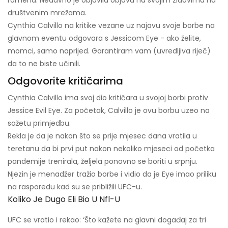
ramena. Nedavno je objavila objavu na svojim zidovima na
društvenim mrežama.
Cynthia Calvillo na kritike vezane uz najavu svoje borbe na
glavnom eventu odgovara s Jessicom Eye - ako želite,
momci, samo naprijed. Garantiram vam (uvredljiva riječ)
da to ne biste učinili.
Odgovorite kritičarima
Cynthia Calvillo ima svoj dio kritičara u svojoj borbi protiv
Jessice Evil Eye. Za početak, Calvillo je ovu borbu uzeo na
sažetu primjedbu.
Rekla je da je nakon što se prije mjesec dana vratila u
teretanu da bi prvi put nakon nekoliko mjeseci od početka
pandemije trenirala, željela ponovno se boriti u srpnju.
Njezin je menadžer tražio borbe i vidio da je Eye imao priliku
na rasporedu kad su se približili UFC-u.
Koliko Je Dugo Eli Bio U Nfl-U
UFC se vratio i rekao: ‘Što kažete na glavni događaj za tri