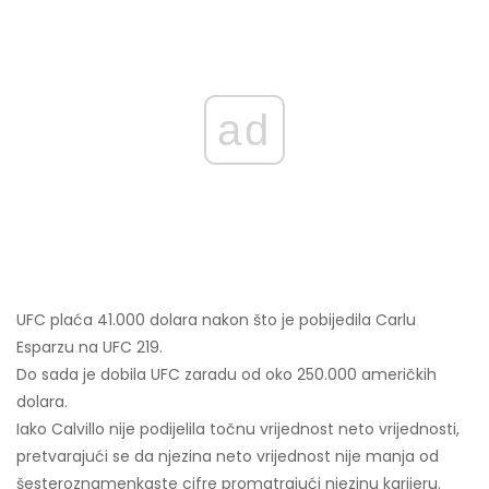
ad
UFC plaća 41.000 dolara nakon što je pobijedila Carlu
Esparzu na UFC 219.
Do sada je dobila UFC zaradu od oko 250.000 američkih
dolara.
Iako Calvillo nije podijelila točnu vrijednost neto vrijednosti,
pretvarajući se da njezina neto vrijednost nije manja od
šesteroznamenkaste cifre promatrajući njezinu karijeru.