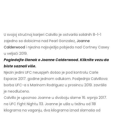
U svojoj stručnoj karijeri Calvillo je ostvarila solidnih 8-1-1
zajedno sa dobicima nad Pearl Gonzalez,
Joanne
Calderwood
i njezina najsvježija pobjeda nad Cortney Casey
u veljači 2019.
Pogledajte članak o Joanne Calderwood. Kliknite vezu da
biste saznali više.
Njezin jedini UFC neuspjeh došao je pod kontrolu Carle
Esparze 2017. godine jednom odlukom. Posljednja Calvillova
borba UFC-a s Marinom Rodriguez u prosincu 2019. završila
je neodlučeno.
Calvillo je upoznao Joanne u dvoboju slame 16. srpnja 2017.
na UFC Fight Nightu 113. Joanne je ušla u težinu od 118
kilograma na vaganju, dva kilograma iznad slamaša od