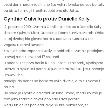
svaki dan moram raditi ono što volim. Ionako će vas ispitati,
pa biste to mogli i raditi radeći ono što želite.
Cynthia Calvillo protiv Danielle Kelly
12. prosinca 2019. Cynthia Calvillo suočila se s Danielle Kelly
tijekom Quintet Ultra: Grappling Team Survival Match. Očito
je taj dvoboj bio glavna karta u Red Rock Casinu u Las
Vegasu u državi Nevada.
Kako je borba započela, Kelly je pobijedila Cynthis predajom
u prvoj rundi u roku od 17 sekundi.
U početku se prvo borila iz San Josea u Kaliforniji, Sjedinjene
Države, a njezin stil borbe uključuje brazilsku jiu-jitsu, hrvanje
i muay Thai.
Nadalje, do danas se borila za dvije divizije, a to su slama i
muha.
Do sada je Cynthia odigrala ukupno 1 meč, među kojima je
remijem zadržala devet pobjeda i dva poraza.
Među tih devet pobjeda, dvije su bile nokautom, tri