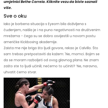
umjetnici Bethe Correia. Kliknite vezu da biste saznali
više.
Sve o oku
Iako je borbena situacija s Eyeom bila doživljena s
čuđenjem, naišla je i na puno negativnosti na društvenim
mrežama - čega su se dobro osvijestili u novom postu
američke Kickboxing akademije.
Zaista me nije briga što ljudi govore, rekao je Calvillo. Što
sam trebao pretpostaviti da kažem: 'Ne, momci. Bojim se
da se moram razboljeti od ovog glavnog plana. Ne znam
zašto ste to ljudi učinili; nećemo to učiniti? ’Ne, naravno,
uhvatit ćemo stvar.