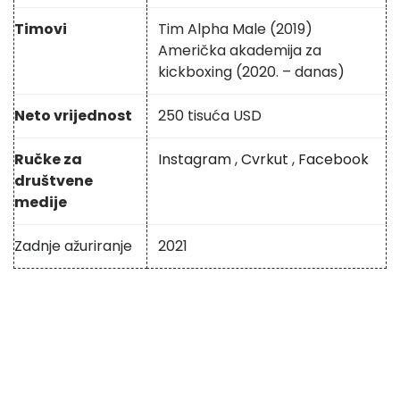
Timovi
Tim Alpha Male (2019)
Američka akademija za
kickboxing (2020. – danas)
Neto vrijednost
250 tisuća USD
Ručke za
Instagram
,
Cvrkut
,
Facebook
društvene
medije
Zadnje ažuriranje
2021