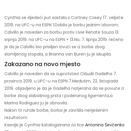
Cynthia se sljedeći put sastala s Cortney Casey 17. veljače
2019. na UFC-u na ESPN 1.
Dobila je borbu jednim izborom.
Calvillo je naveden za borbu protiv Lívie Renate Souza 13.
srpnja 2019. na UFC-u na ESPN + 13.
No, 7. lipnja 2019. rečeno
je da je Calvillo bio prisiljen izvući se iz borbe zbog
slomljenog stopala, a Brianna van Buren ju je iskupila.
Zakazano na novo mjesto
Calvillo je naveden da se suprotstavi Cláudii Gadelha 7.
prosinca 2019. u UFC-u na ESPN 7.
Međutim, 22. listopada
2019. objavljeno je da je Gadelha natjerana da se povuče iz
borbe zbog slabašnog prsta i poderanog ligamenta,
a
Marina Rodriguez ju je obnovila.
Nakon tri runde borbe, borba je završila neriješenim
rezultatom.
Kasnije je Cynthia katalogizirana za lice
Antonina Ševčenko