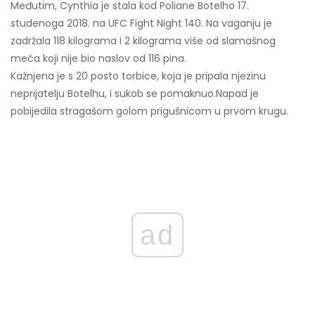
Međutim, Cynthia je stala kod Poliane Botelho 17.
studenoga 2018. na UFC Fight Night 140. Na vaganju je
zadržala 118 kilograma i 2 kilograma više od slamašnog
meča koji nije bio naslov od 116 pina.
Kažnjena je s 20 posto torbice, koja je pripala njezinu
neprijatelju Botelhu, i sukob se pomaknuo.
Napad je
pobijedila stragašom golom prigušnicom u prvom krugu.
ad