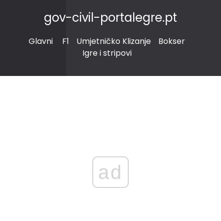
gov-civil-portalegre.pt
Glavni
F1
Umjetničko Klizanje
Bokser
Igre i stripovi
ad