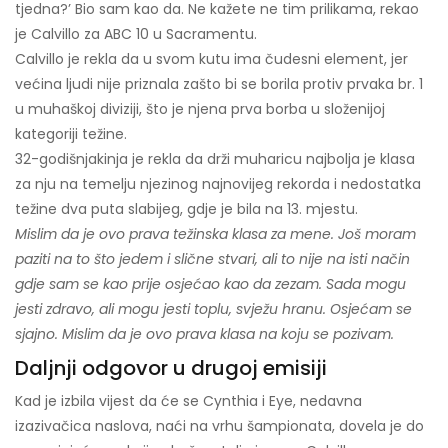
tjedna?’ Bio sam kao da. Ne kažete ne tim prilikama, rekao
je Calvillo za ABC 10 u Sacramentu.
Calvillo je rekla da u svom kutu ima čudesni element, jer
većina ljudi nije priznala zašto bi se borila protiv prvaka br. 1
u muhaškoj diviziji, što je njena prva borba u složenijoj
kategoriji težine.
32-godišnjakinja je rekla da drži muharicu najbolja je klasa
za nju na temelju njezinog najnovijeg rekorda i nedostatka
težine dva puta slabijeg, gdje je bila na 13. mjestu.
Mislim da je ovo prava težinska klasa za mene. Još moram
paziti na to što jedem i slične stvari, ali to nije na isti način
gdje sam se kao prije osjećao kao da zezam. Sada mogu
jesti zdravo, ali mogu jesti toplu, svježu hranu. Osjećam se
sjajno. Mislim da je ovo prava klasa na koju se pozivam.
Daljnji odgovor u drugoj emisiji
Kad je izbila vijest da će se Cynthia i Eye, nedavna
izazivačica naslova, naći na vrhu šampionata, dovela je do