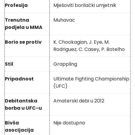
Profesija
Mješoviti borilački umjetnik
Trenutna
Muhavac
podjela u MMA
Borio se protiv
K. Chookagian, J. Eye, M.
Rodriguez, C. Casey, P. Botelho
Stil
Grappling
Pripadnost
Ultimate Fighting Championship
(UFC)
Debitantska
Amaterski debi u 2012
borba u UFC-u
Bivša
Nije dostupno
asocijacija