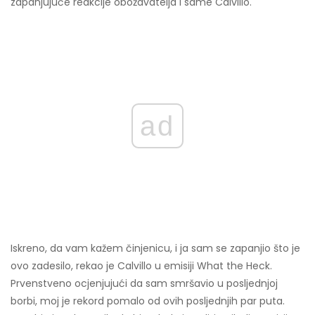
zapanjujuće reakcije obožavatelja i same Calvillo.
ad
Iskreno, da vam kažem činjenicu, i ja sam se zapanjio što je
ovo zadesilo, rekao je Calvillo u emisiji What the Heck.
Prvenstveno ocjenjujući da sam smršavio u posljednjoj
borbi, moj je rekord pomalo od ovih posljednjih par puta.