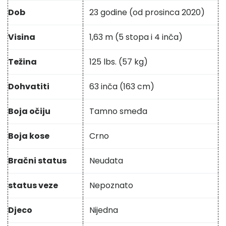
Dob
23 godine (od prosinca 2020)
Visina
1,63 m (5 stopa i 4 inča)
Težina
125 lbs. (57 kg)
Dohvatiti
63 inča (163 cm)
Boja očiju
Tamno smeđa
Boja kose
Crno
Bračni status
Neudata
status veze
Nepoznato
Djeco
Nijedna