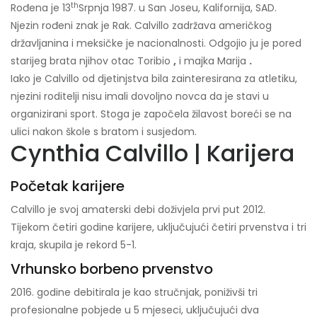
th
Rođena je 13
Srpnja 1987. u San Joseu, Kalifornija, SAD.
Njezin rođeni znak je Rak. Calvillo zadržava američkog
državljanina i meksičke je nacionalnosti. Odgojio ju je pored
starijeg brata njihov otac Toribio
,
i majka Marija
.
Iako je Calvillo od djetinjstva bila zainteresirana za atletiku,
njezini roditelji nisu imali dovoljno novca da je stavi u
organizirani sport. Stoga je započela žilavost boreći se na
ulici nakon škole s bratom i susjedom.
Cynthia Calvillo | Karijera
Početak karijere
Calvillo je svoj amaterski debi doživjela prvi put 2012.
Tijekom četiri godine karijere, uključujući četiri prvenstva i tri
kraja, skupila je rekord 5-1.
Vrhunsko borbeno prvenstvo
2016. godine debitirala je kao stručnjak, poniživši tri
profesionalne pobjede u 5 mjeseci, uključujući dva