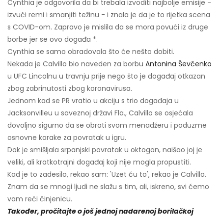
Cynthia je odgovorila da bi trebala izvoditi najbolje emisije -
izvući remi i smanjiti težinu - i znala je da je to rijetka scena
s COVID-om. Zapravo je mislila da se mora povući iz druge
borbe jer se ovo događa *.
Cynthia se samo obradovala što će nešto dobiti.
Nekada je Calvillo bio naveden za borbu
Antonina Ševčenko
u UFC Lincolnu u travnju prije nego što je događaj otkazan
zbog zabrinutosti zbog koronavirusa.
Jednom kad se PR vratio u akciju s trio događaja u
Jacksonvilleu u saveznoj državi Fla., Calvillo se osjećala
dovoljno sigurno da se obrati svom menadžeru i poduzme
osnovne korake za povratak u igru.
Dok je smišljala srpanjski povratak u oktogon, naišao joj je
veliki, ali kratkotrajni događaj koji nije mogla propustiti.
Kad je to zadesilo, rekao sam: 'Uzet ću to', rekao je Calvillo.
Znam da se mnogi ljudi ne slažu s tim, ali, iskreno, svi ćemo
vam reći činjenicu.
Također, pročitajte o još jednoj nadarenoj borilačkoj