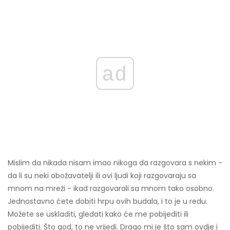
ad
Mislim da nikada nisam imao nikoga da razgovara s nekim -
da li su neki obožavatelji ili ovi ljudi koji razgovaraju sa
mnom na mreži - ikad razgovarali sa mnom tako osobno.
Jednostavno ćete dobiti hrpu ovih budala, i to je u redu.
Možete se uskladiti, gledati kako će me pobijediti ili
pobijediti. Što god, to ne vrijedi. Drago mi je što sam ovdje i