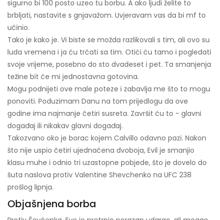
sigurno bi 100 posto uzeo tu borbu. A ako ljudi želite to
brbljati, nastavite s gnjavažom. Uvjeravam vas da bi mf to
učinio.
Tako je kako je. Vi biste se možda razlikovali s tim, ali ovo su
luda vremena i ja ću trčati sa tim. Otići ću tamo i pogledati
svoje vrijeme, posebno do sto dvadeset i pet. Ta smanjenja
težine bit će mi jednostavna gotovina.
Mogu podnijeti ove male poteze i zabavlja me što to mogu
ponoviti. Poduzimam Danu na tom prijedlogu da ove
godine ima najmanje četiri susreta. Završit ću to - glavni
događaj ili nikakav glavni događaj.
Takozvano oko je borac kojem Calvillo odavno pazi. Nakon
što nije uspio četiri ujednačena dvoboja, Evil je smanjio
klasu muhe i odnio tri uzastopne pobjede, što je dovelo do
šuta naslova protiv Valentine Shevchenko na UFC 238
prošlog lipnja.
Objašnjena borba