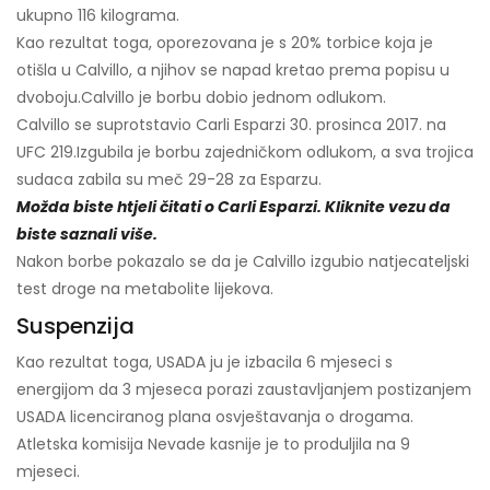
ukupno 116 kilograma.
Kao rezultat toga, oporezovana je s 20% torbice koja je
otišla u Calvillo, a njihov se napad kretao prema popisu u
dvoboju.
Calvillo je borbu dobio jednom odlukom.
Calvillo se suprotstavio Carli Esparzi 30. prosinca 2017. na
UFC 219.
Izgubila je borbu zajedničkom odlukom, a sva trojica
sudaca zabila su meč 29-28 za Esparzu.
Možda biste htjeli čitati o Carli Esparzi. Kliknite vezu da
biste saznali više.
Nakon borbe pokazalo se da je Calvillo izgubio natjecateljski
test droge na metabolite lijekova.
Suspenzija
Kao rezultat toga, USADA ju je izbacila 6 mjeseci s
energijom da 3 mjeseca porazi zaustavljanjem postizanjem
USADA licenciranog plana osvještavanja o drogama.
Atletska komisija Nevade kasnije je to produljila na 9
mjeseci.