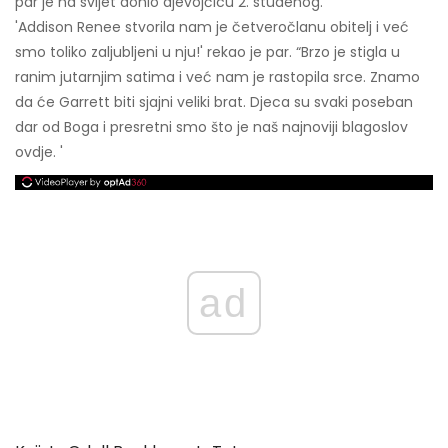
par je na svijet donio djevojčicu 2. studenog.
'Addison Renee stvorila nam je četveročlanu obitelj i već
smo toliko zaljubljeni u nju!' rekao je par. “Brzo je stigla u
ranim jutarnjim satima i već nam je rastopila srce. Znamo
da će Garrett biti sjajni veliki brat. Djeca su svaki poseban
dar od Boga i presretni smo što je naš najnoviji blagoslov
ovdje. '
ad