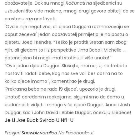
obožavatelje. Dok su mnogi
Računati na
sljedbenici su
uzbuđeni što vide malene, mnogi drugi govore obitelji da se
prestanu razmnožavati.
'Ovdje nije negativno, ali djeca Duggara razmnožavaju se
poput zečeva!' jedan obožavatelj primijetio je na postu o
djetetu Joea i Kendre. “Teško je pratiti! Sretan sam zbog
njih, ali gledam to i iz perspektive Jima Boba i Michelle ...
potencijalno bi mogli imati stotinu ili više unuka! '
“Ova jadna djeca Duggar. Slušajte, momci, u, ne trebate
nastaviti rađati bebe, Bog nas sve voli bez obzira na to
koliko djece imamo ', komentirao je drugi.
'Prekrasna beba ne rađa 19 djece', upozorio je drugi.
Unatoč određenim reakcijama, sigurni smo da ćemo u
budućnosti vidjeti i mnogo više djece Duggar. Anna i Josh
Duggar, kao i John David i Abbie Duggar, očekuju sljedeće!
Je Li Joe Buck Svirao U Nfl-U
Provjeri
Showbiz varalica
Na Facebook-u!