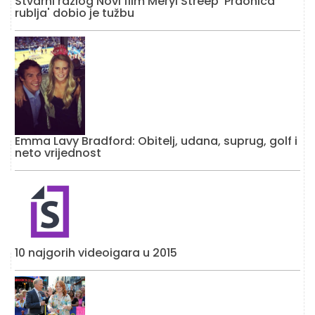
Stvarni razlog Novi film Meryl Streep 'Praonica
rublja' dobio je tužbu
Emma Lavy Bradford: Obitelj, udana, suprug, golf i
neto vrijednost
10 najgorih videoigara u 2015