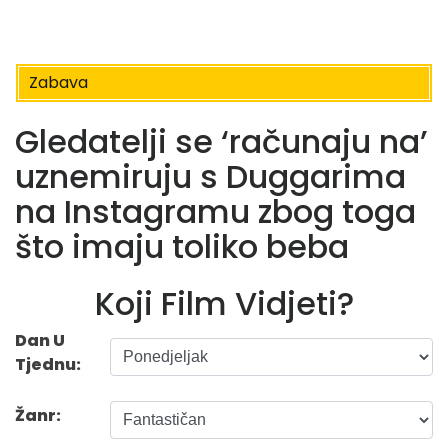
Zabava
Gledatelji se ‘računaju na’
uznemiruju s Duggarima
na Instagramu zbog toga
što imaju toliko beba
Koji Film Vidjeti?
Dan U
Tjednu:
Žanr: