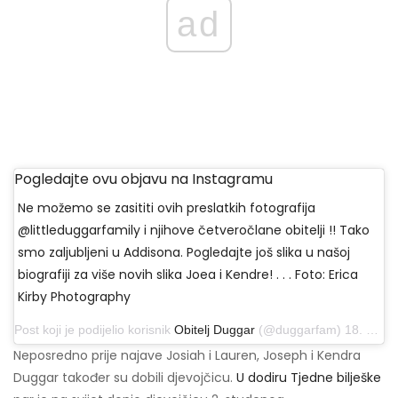
ad
Pogledajte ovu objavu na Instagramu
Ne možemo se zasititi ovih preslatkih fotografija
@littleduggarfamily i njihove četveročlane obitelji !! Tako
smo zaljubljeni u Addisona. Pogledajte još slika u našoj
biografiji za više novih slika Joea i Kendre! . . . Foto: Erica
Kirby Photography
Post koji je podijelio korisnik
Obitelj Duggar
(@duggarfam) 18. studenog 2019. u 18:13 PST
Neposredno prije najave Josiah i Lauren, Joseph i Kendra
Duggar također su dobili djevojčicu.
U dodiru Tjedne bilješke