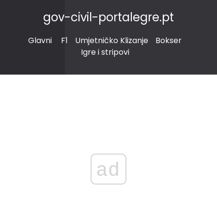
gov-civil-portalegre.pt
Glavni
F1
Umjetničko Klizanje
Bokser
Igre i stripovi
ad