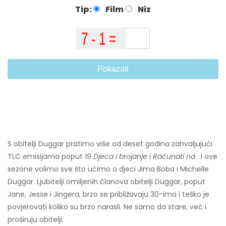
Tip:
Film
Niz
Pokazati
S obitelji Duggar pratimo više od deset godina zahvaljujući
TLC emisijama poput
19 Djeca i brojanje
i
Računati na
. I ove
sezone volimo sve što učimo o djeci Jima Boba i Michelle
Duggar. Ljubitelji omiljenih članova obitelji Duggar, poput
Jane, Jesse i Jingera, brzo se približavaju 30-ima i teško je
povjerovati koliko su brzo narasli. Ne samo da stare, već i
proširuju obitelji.