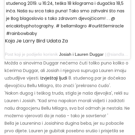
studenog 2019. u 16:24, teška 18 kilograma i dugačka 18,5
inča. Naša su srca tako puna! Tako smo zahvalni što nas
je Bog blagoslovio s tako zdravom djevojčicom! . . @
ericakirbyphotography. # bellamilagro #ourlittlemiracle
#rainbowbaby
Koja Je Larry Bird Udata Za
Post koji je podijelio korisnik
Josiah i Lauren Duggar
(@siandlaurenduggar) 11. studenog 2019. u 13:20 PST
Možda o sinovima Duggar nećemo čuti toliko puno koliko o
kćerima Duggar, ali Josiah i njegova supruga Lauren imaju
uzbudljive vijesti.
Izvještaji ljudi
8. studenog par je dočekao
djevojčicu Bellu Milagro, što znači 'prekrasno čudo'.
'Nakon dugog i teškog truda, stigla je naša djevojka', rekli su
Lauren i Josiah. “Kad smo napokon morali vidjeti i zadržati
našu dragocjenu Bellu Milagro, sva bol odmah je nestala. Ne
možemo vjerovati da je naša - tako je savršena! '
Bella je Laurenina i Josiahina dugina beba, jer su pobacile
prvo dijete. Lauren je gubitak posebno srušio i prisjetila se