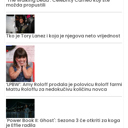
‘The Walking Dead’: Celebrity Cameo koji ste
možda propustili
Tko je Tory Lanez i koja je njegova neto vrijednost
‘LPBW’: Amy Roloff prodala je polovicu Roloff farmi
Mattu Roloffu za nedokučivu količinu novca
'Power Book II: Ghost': Sezona 3 će otkriti za koga
je Effie radila