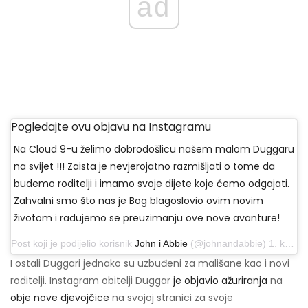
ad
Pogledajte ovu objavu na Instagramu
Na Cloud 9-u želimo dobrodošlicu našem malom Duggaru
na svijet !!! Zaista je nevjerojatno razmišljati o tome da
budemo roditelji i imamo svoje dijete koje ćemo odgajati.
Zahvalni smo što nas je Bog blagoslovio ovim novim
životom i radujemo se preuzimanju ove nove avanture!
Post koji je podijelio korisnik
John i Abbie
(@johnandabbie) 1. kolovoza 2019. u 15:26 PDT
I ostali Duggari jednako su uzbuđeni za mališane kao i novi
roditelji. Instagram obitelji Duggar
je objavio ažuriranja
na
obje nove djevojčice
na svojoj stranici za svoje