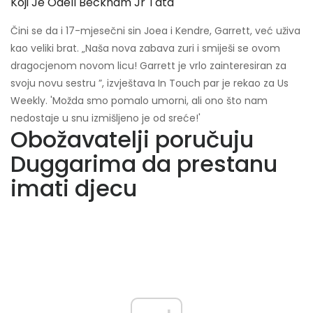
Koji Je Odell Beckham Jr Tata
Čini se da i 17-mjesečni sin Joea i Kendre, Garrett, već uživa
kao veliki brat. „Naša nova zabava zuri i smiješi se ovom
dragocjenom novom licu! Garrett je vrlo zainteresiran za
svoju novu sestru ”, izvještava In Touch par je rekao za Us
Weekly. 'Možda smo pomalo umorni, ali ono što nam
nedostaje u snu izmišljeno je od sreće!'
Obožavatelji poručuju
Duggarima da prestanu
imati djecu