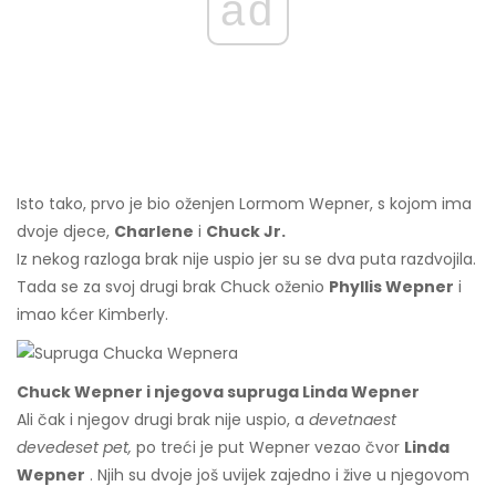
ad
Isto tako, prvo je bio oženjen Lormom Wepner, s kojom ima
dvoje djece,
Charlene
i
Chuck Jr.
Iz nekog razloga brak nije uspio jer su se dva puta razdvojila.
Tada se za svoj drugi brak Chuck oženio
Phyllis Wepner
i
imao kćer Kimberly.
Chuck Wepner i njegova supruga Linda Wepner
Ali čak i njegov drugi brak nije uspio, a
devetnaest
devedeset pet,
po treći je put Wepner vezao čvor
Linda
Wepner
. Njih su dvoje još uvijek zajedno i žive u njegovom