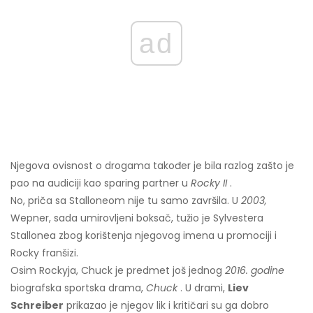
ad
Njegova ovisnost o drogama također je bila razlog zašto je
pao na audiciji kao sparing partner u
Rocky II
.
No, priča sa Stalloneom nije tu samo završila. U
2003,
Wepner, sada umirovljeni boksač, tužio je Sylvestera
Stallonea zbog korištenja njegovog imena u promociji i
Rocky franšizi.
Osim Rockyja, Chuck je predmet još jednog
2016. godine
biografska sportska drama,
Chuck
. U drami,
Liev
Schreiber
prikazao je njegov lik i kritičari su ga dobro