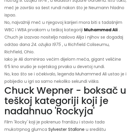
natrag
8. ožujka 1974
, u Madison Square Gardenu. Isto tako,
meč je završio sa šest rundi nakon što je Neumann hladno
ispao.
No, najvažniji meč u njegovoj karijeri mora biti s tadašnjim
WBC i WBA prvakom u teškoj kategoriji
Muhammad Ali
.
Chuch je izazvao nositelja naslova Alija i njihov se događaj
održao dana
24. ožujka 1975
, u Richfield Coliseumu,
Richfield, Ohio.
Iako je Ali dominirao većim dijelom meča, gigant veličine
6’5 kno srušio je svjetskog prvaka u devetoj rundi.
No, kao što se i očekivalo, legenda Muhammed Ali ustao je i
pobijedio u igri sa samo nekoliko sekundi viška.
Chuck Wepner - boksač u
teškoj kategoriji koji je
nadahnuo 'Rockyja'
Film 'Rocky' koji je pokrenuo franšizu i stavio tada
mukotrpnog glumca
Sylvester Stallone
u središtu