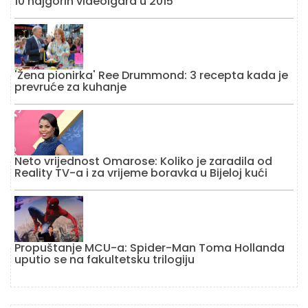
10 najgorih videoigara u 2015
'Žena pionirka' Ree Drummond: 3 recepta kada je
prevruće za kuhanje
Neto vrijednost Omarose: Koliko je zaradila od
Reality TV-a i za vrijeme boravka u Bijeloj kući
Propuštanje MCU-a: Spider-Man Toma Hollanda
uputio se na fakultetsku trilogiju