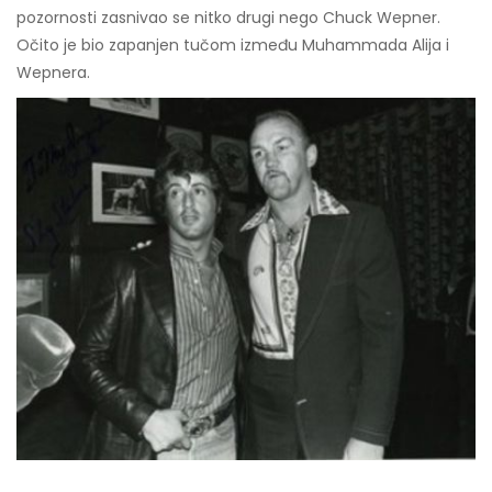
pozornosti zasnivao se nitko drugi nego Chuck Wepner.
Očito je bio zapanjen tučom između Muhammada Alija i
Wepnera.