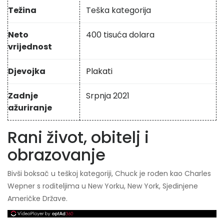
Težina
Teška kategorija
Neto
400 tisuća dolara
vrijednost
Djevojka
Plakati
Zadnje
Srpnja 2021
ažuriranje
Rani život, obitelj i
obrazovanje
Bivši boksač u teškoj kategoriji, Chuck je rođen kao Charles
Wepner s roditeljima u New Yorku, New York, Sjedinjene
Američke Države.