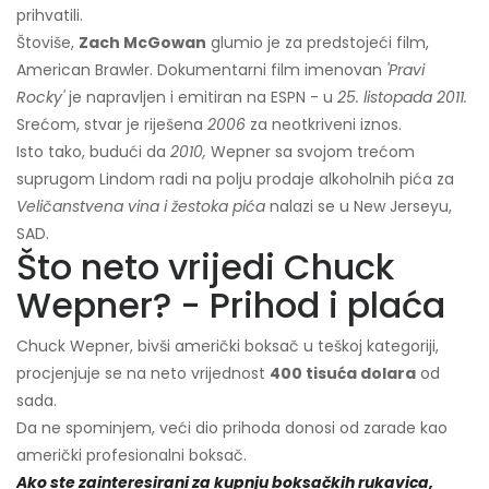
prihvatili.
Štoviše,
Zach McGowan
glumio je za predstojeći film,
American Brawler. Dokumentarni film imenovan
'Pravi
Rocky'
je napravljen i emitiran na ESPN - u
25. listopada 2011.
Srećom, stvar je riješena
2006
za neotkriveni iznos.
Isto tako, budući da
2010,
Wepner sa svojom trećom
suprugom Lindom radi na polju prodaje alkoholnih pića za
Veličanstvena vina i žestoka pića
nalazi se u New Jerseyu,
SAD.
Što neto vrijedi Chuck
Wepner? - Prihod i plaća
Chuck Wepner, bivši američki boksač u teškoj kategoriji,
procjenjuje se na neto vrijednost
400 tisuća dolara
od
sada.
Da ne spominjem, veći dio prihoda donosi od zarade kao
američki profesionalni boksač.
Ako ste zainteresirani za kupnju boksačkih rukavica,