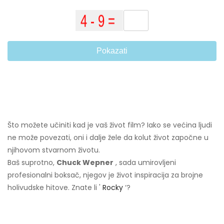
Pokazati
Što možete učiniti kad je vaš život film? Iako se većina ljudi
ne može povezati, oni i dalje žele da kolut život započne u
njihovom stvarnom životu.
Baš suprotno,
Chuck Wepner
, sada umirovljeni
profesionalni boksač, njegov je život inspiracija za brojne
holivudske hitove. Znate li '
Rocky
‘?