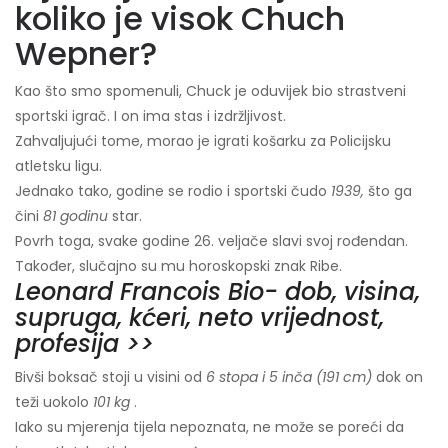
koliko je visok Chuch
Wepner?
Kao što smo spomenuli, Chuck je oduvijek bio strastveni
sportski igrač. I on ima stas i izdržljivost.
Zahvaljujući tome, morao je igrati košarku za Policijsku
atletsku ligu.
Jednako tako, godine se rodio i sportski čudo
1939,
što ga
čini
81 godinu
star.
Povrh toga, svake godine 26. veljače slavi svoj rođendan.
Također, slučajno su mu horoskopski znak Ribe.
Leonard Francois Bio- dob, visina,
supruga, kćeri, neto vrijednost,
profesija >>
Bivši boksač stoji u visini od
6 stopa i 5 inča (191 cm)
dok on
teži uokolo
101 kg
.
Iako su mjerenja tijela nepoznata, ne može se poreći da