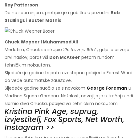
Ray Patterson
.
Da ne spominjem, pretrpio je i gubitke u pozadini
Bob
Stallings
i
Buster Mathis
.
Chuck Wepner i Muhammad Ali
Međutim, Chuck se iskupio
28. travnja 1967
, gdje je osvojio
prvi naslov, porazivši
Don McAteer
petom rundom
tehničkim nokautom.
Sljedeće je godine tri puta uzastopno pobijedio Forest Ward
do veće automatske zaustave.
Sljedeće godine suočio se s novakom
George Foreman
u
Madison Square Gardenu. Nažalost, novajlija je u trećoj rundi
slomio diva Chucka, pobijedivši tehničkim nokautom.
Kristina Pink Age, suprug,
izvjestitelj, Fox Sports, Net Worth,
Instagram >>
U usporedbi s tim, imao je jeziviji i uzbudljiviji meč protiv