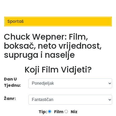
Sportaš
Chuck Wepner: Film,
boksač, neto vrijednost,
supruga i naselje
Koji Film Vidjeti?
Dan U
Tjednu:
Žanr:
Tip:
Film
Niz