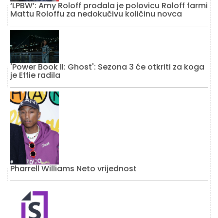
‘LPBW’: Amy Roloff prodala je polovicu Roloff farmi
Mattu Roloffu za nedokučivu količinu novca
'Power Book II: Ghost': Sezona 3 će otkriti za koga
je Effie radila
Pharrell Williams Neto vrijednost