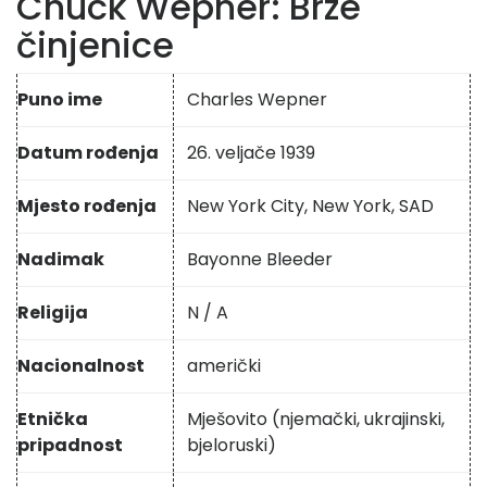
Chuck Wepner: Brze
činjenice
Puno ime
Charles Wepner
Datum rođenja
26. veljače 1939
Mjesto rođenja
New York City, New York, SAD
Nadimak
Bayonne Bleeder
Religija
N / A
Nacionalnost
američki
Etnička
Mješovito (njemački, ukrajinski,
pripadnost
bjeloruski)