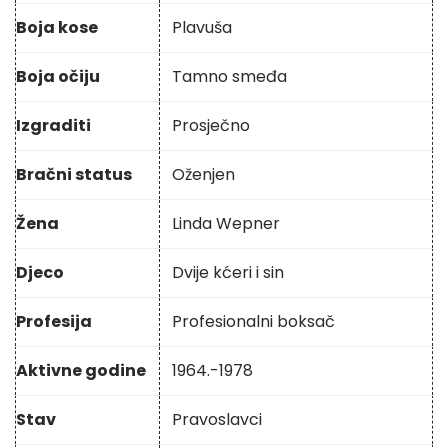
Boja kose
Plavuša
Boja očiju
Tamno smeđa
Izgraditi
Prosječno
Bračni status
Oženjen
Žena
Linda Wepner
Djeco
Dvije kćeri i sin
Profesija
Profesionalni boksač
Aktivne godine
1964.-1978
Stav
Pravoslavci