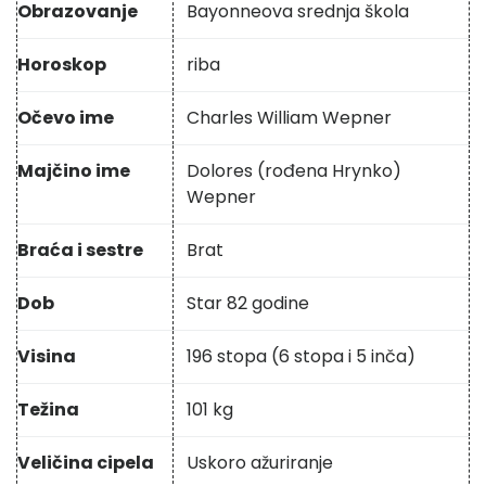
Obrazovanje
Bayonneova srednja škola
Horoskop
riba
Očevo ime
Charles William Wepner
Majčino ime
Dolores (rođena Hrynko)
Wepner
Braća i sestre
Brat
Dob
Star 82 godine
Visina
196 stopa (6 stopa i 5 inča)
Težina
101 kg
Veličina cipela
Uskoro ažuriranje