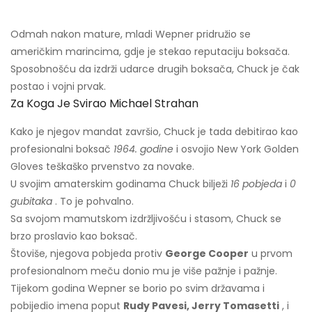
Odmah nakon mature, mladi Wepner pridružio se
američkim marincima, gdje je stekao reputaciju boksača.
Sposobnošću da izdrži udarce drugih boksača, Chuck je čak
postao i vojni prvak.
Za Koga Je Svirao Michael Strahan
Kako je njegov mandat završio, Chuck je tada debitirao kao
profesionalni boksač
1964. godine
i osvojio New York Golden
Gloves teškaško prvenstvo za novake.
U svojim amaterskim godinama Chuck bilježi
16 pobjeda
i
0
gubitaka
. To je pohvalno.
Sa svojom mamutskom izdržljivošću i stasom, Chuck se
brzo proslavio kao boksač.
Štoviše, njegova pobjeda protiv
George Cooper
u prvom
profesionalnom meču donio mu je više pažnje i pažnje.
Tijekom godina Wepner se borio po svim državama i
pobijedio imena poput
Rudy Pavesi, Jerry Tomasetti
, i