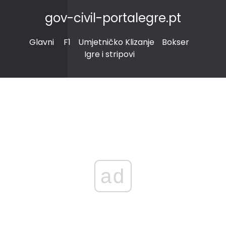
gov-civil-portalegre.pt
Glavni
F1
Umjetničko Klizanje
Bokser
Igre i stripovi
ad