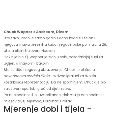
Chuck Wepner s Andreom, Divom
Isto tako, imao je samo godinu dana kada su se on i
njegova majka preselili u kuću njegove bake po majci u 28.
ulici u blizini bulevara Hudson.
Dok nije bio
13,
Wepner je živio u sobi, nekadašnjoj šupi za
ugljen, s majkom i bakom.
Što se tiče njegovog obrazovanja, Chuck je otišao u
Bayonneova srednja škola
i aktivno igrajući za školsku
košarkašku reprezentaciju. Da ne spominjem, Chuck je bio
strastveni sportski igrač od djetinjstva.
Po nacionalnosti je i Amerikanac, dok mu je nacionalnost
mješovita, tj. Nijemac, Ukrajinac i Poljak.
Mjerenje dobi i tijela -