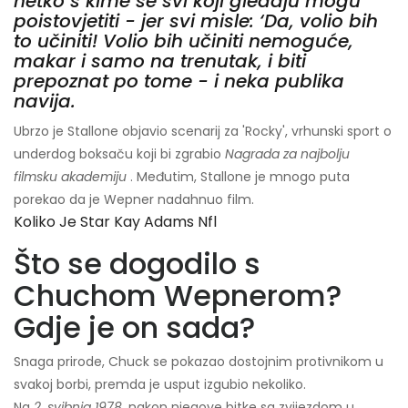
netko s kime se svi koji gledaju mogu
poistovjetiti - jer svi misle: ‘Da, volio bih
to učiniti! Volio bih učiniti nemoguće,
makar i samo na trenutak, i biti
prepoznat po tome - i neka publika
navija.
Ubrzo je Stallone objavio scenarij za 'Rocky', vrhunski sport o
underdog boksaču koji bi zgrabio
Nagrada za najbolju
filmsku akademiju
. Međutim, Stallone je mnogo puta
porekao da je Wepner nadahnuo film.
Koliko Je Star Kay Adams Nfl
Što se dogodilo s
Chuchom Wepnerom?
Gdje je on sada?
Snaga prirode, Chuck se pokazao dostojnim protivnikom u
svakoj borbi, premda je usput izgubio nekoliko.
Na
2. svibnja 1978.
nakon njegove bitke sa zvijezdom u