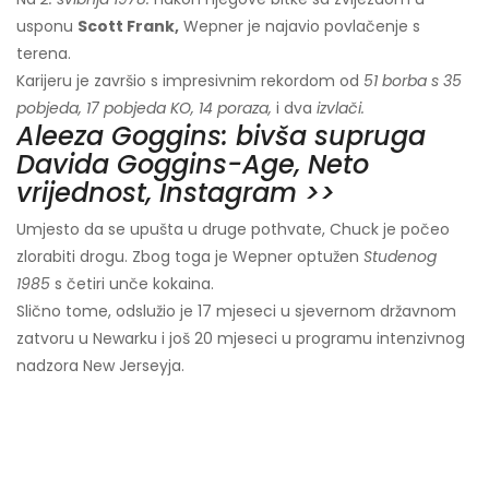
usponu
Scott Frank,
Wepner je najavio povlačenje s
terena.
Karijeru je završio s impresivnim rekordom od
51 borba s 35
pobjeda, 17 pobjeda KO, 14 poraza,
i dva
izvlači.
Aleeza Goggins: bivša supruga
Davida Goggins-Age, Neto
vrijednost, Instagram >>
Umjesto da se upušta u druge pothvate, Chuck je počeo
zlorabiti drogu. Zbog toga je Wepner optužen
Studenog
1985
s četiri unče kokaina.
Slično tome, odslužio je 17 mjeseci u sjevernom državnom
zatvoru u Newarku i još 20 mjeseci u programu intenzivnog
nadzora New Jerseyja.