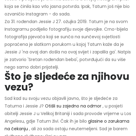
koja se činila kao vrlo jasna potvrda. Ipak, Tatum još nije bio
ozvaničio Instagram - do sada.
Za 31. rođendan Jessie J 27. ožujka 2019. Tatum je na svom
Instagramu podijelio fotografiju svoje djevojke. Crno-bijela
fotografija pjevača koji se sunča na sunčevoj svjetlosti
popraćena je slatkom porukom u kojoj Tatum kaže da je
Jessie J 'na ovaj dan došla na ovaj svijet i zapalila ga'. Natpis
je zatvorio 'Sretan rođendan beba', potvrđujući da su više
nego samo dobri prijatelji.
Što je sljedeće za njihovu
vezu?
Sad kad su svoju vezu objavili javno, što je sljedeće za
Tatuma i Jessie J?
Otišli su zajedno na odmor
, u posjeti
obitelji Jessie J u Velikoj Britaniji i sada provode vrijeme u Los
Angelesu, gdje Tatum živi. Čak ih je bilo
glasine o zarukama
na čekanju
, ali za sada ostaju neutemeljeni. Sad je barem