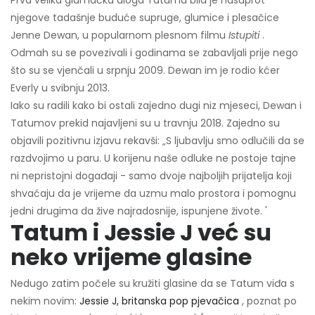
Prva velika glumačka uloga Tatuma bila je nasuprot
njegove tadašnje buduće supruge, glumice i plesačice
Jenne Dewan, u popularnom plesnom filmu
Istupiti
.
Odmah su se povezivali i godinama se zabavljali prije nego
što su se vjenčali u srpnju 2009. Dewan im je rodio kćer
Everly u svibnju 2013.
Iako su radili kako bi ostali zajedno dugi niz mjeseci, Dewan i
Tatumov prekid najavljeni su u travnju 2018. Zajedno su
objavili pozitivnu izjavu rekavši: „S ljubavlju smo odlučili da se
razdvojimo u paru. U korijenu naše odluke ne postoje tajne
ni nepristojni događaji - samo dvoje najboljih prijatelja koji
shvaćaju da je vrijeme da uzmu malo prostora i pomognu
jedni drugima da žive najradosnije, ispunjene živote. '
Tatum i Jessie J već su
neko vrijeme glasine
Nedugo zatim počele su kružiti glasine da se Tatum viđa s
nekim novim:
Jessie J, britanska pop pjevačica
, poznat po