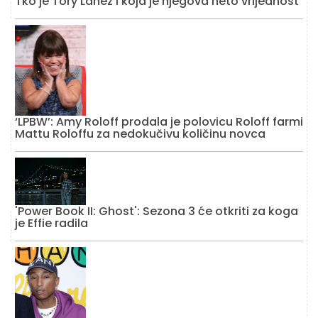
Tko je Tory Lanez i koja je njegova neto vrijednost
‘LPBW’: Amy Roloff prodala je polovicu Roloff farmi
Mattu Roloffu za nedokučivu količinu novca
'Power Book II: Ghost': Sezona 3 će otkriti za koga
je Effie radila