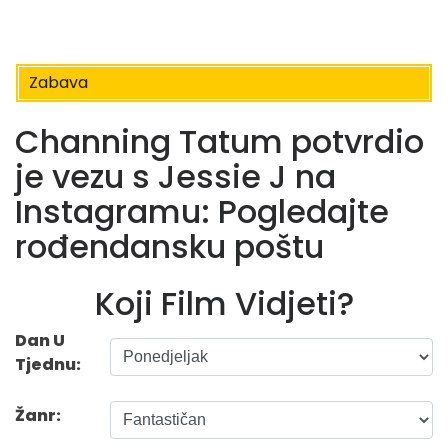
Zabava
Channing Tatum potvrdio
je vezu s Jessie J na
Instagramu: Pogledajte
rođendansku poštu
Koji Film Vidjeti?
Dan U
Tjednu:
Žanr: