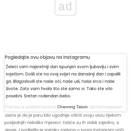
ad
Pogledajte ovu objavu na Instagramu
Želeći vam najsretniji dan ispunjen svom ljubavlju i svim
svjetlom. Došli ste na ovaj svijet na današnji dan i zapalili
ga. Blagoslovili ste naše oči, naše uši, naša srca i naše
živote. Zato vam hvala što ste samo vi. Tako ste vrlo
posebni. Sretan rođendan bebo.
Post koji je podijelio korisnik
Channing Tatum
(@channingtatum) 27. ožujka 2019. u 09:50 PDT
Jasno je da je paru bilo ugodnije otkriti svoju vezu tijekom
posljednjih nekoliko mjeseci: češće su ih viđali zajedno, a
Jessie J podijelila je snimku zaslona u svojoj Instagram priči