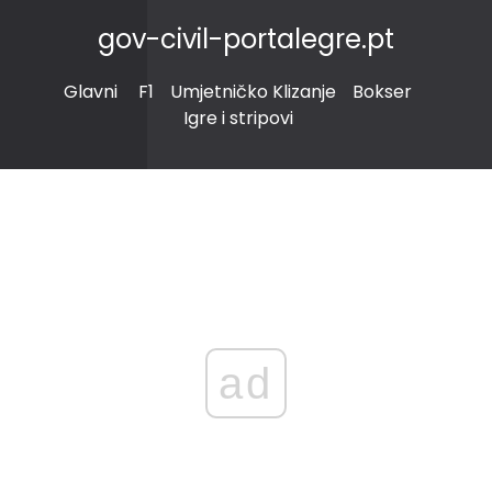
gov-civil-portalegre.pt
Glavni
F1
Umjetničko Klizanje
Bokser
Igre i stripovi
ad