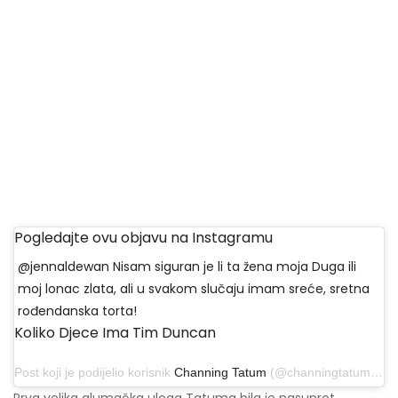
Pogledajte ovu objavu na Instagramu
@jennaldewan Nisam siguran je li ta žena moja Duga ili
moj lonac zlata, ali u svakom slučaju imam sreće, sretna
rođendanska torta!
Koliko Djece Ima Tim Duncan
Post koji je podijelio korisnik
Channing Tatum
(@channingtatum) 3. prosinca 2016. u 15:54 PST