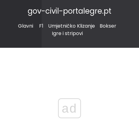
gov-civil-portalegre.pt
Glavni
F1
Umjetničko Klizanje
Bokser
Igre i stripovi
ad