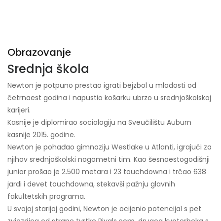
Obrazovanje
Srednja škola
Newton je potpuno prestao igrati bejzbol u mladosti od
četrnaest godina i napustio košarku ubrzo u srednjoškolskoj
karijeri.
Kasnije je diplomirao sociologiju na Sveučilištu Auburn
kasnije 2015. godine.
Newton je pohađao gimnaziju Westlake u Atlanti, igrajući za
njihov srednjoškolski nogometni tim. Kao šesnaestogodišnji
junior prošao je 2.500 metara i 23 touchdowna i trčao 638
jardi i devet touchdowna, stekavši pažnju glavnih
fakultetskih programa.
U svojoj starijoj godini, Newton je ocijenio potencijal s pet