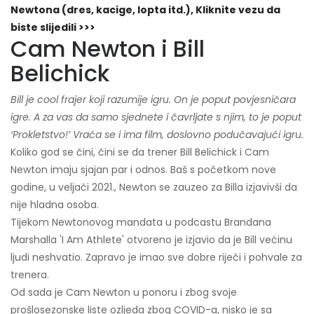
Newtona (dres, kacige, lopta itd.), Kliknite vezu da
biste slijedili >>>
Cam Newton i Bill
Belichick
Bill je cool frajer koji razumije igru. On je poput povjesničara
igre. A za vas da samo sjednete i čavrljate s njim, to je poput
‘Prokletstvo!’ Vraća se i ima film, doslovno podučavajući igru.
Koliko god se čini, čini se da trener Bill Belichick i Cam
Newton imaju sjajan par i odnos. Baš s početkom nove
godine, u veljači 2021., Newton se zauzeo za Billa izjavivši da
nije hladna osoba.
Tijekom Newtonovog mandata u podcastu Brandana
Marshalla 'I Am Athlete' otvoreno je izjavio da je Bill većinu
ljudi neshvatio. Zapravo je imao sve dobre riječi i pohvale za
trenera.
Od sada je Cam Newton u ponoru i zbog svoje
prošlosezonske liste ozljeda zbog COVID-a, nisko je sa