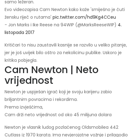
samo ležeran.
Evo videozapisa Cam Newton kako kaže 'smiješno je čuti
žensku riječ o rutama'
pic.twitter.com/hd9Kg4CCeu
- Jon Marks i Ike Reese na 94WIP (@MarksReeseWIP)
4.
listopada 2017
Kritičari to nisu zaustavili kasnije se razvilo u veliko pitanje,
jer je još uvijek bilo oštro za nekolicinu publike. Uskoro je
kritika pobjegla.
Cam Newton | Neto
vrijednost
Newton je uspješan igrač koji je svoju karijeru zabio
briljantnim povracima i rekordima.
Prema izvješćima,
Cam drži neto vrijednost od oko 45 milijuna dolara
Newton je vlasnik ludog pozlaćenog Oldsmobilea 442
Cutlass iz 1970 karata. Ima nevjerojatne vožnje i prilagodio