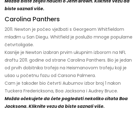
Možda biste željeli naučiti o Jenn Brown. Kliknite vezu da
biste saznali više.
Carolina Panthers
2011. Newton je počeo vježbati s Georgeom Whitfieldom
mlađim u San Diegu. Whitfield je poslužio mnoge popularne
četvrtoligaše.
Kasnije je Newton izabran prvim ukupnim izborom na NFL
draftu 2011. godine od strane Carolina Panthers. Bio je jedan
od prvih dobitnika trofeja na Heismanovom trofeju koji je
ušao u početnu fazu od Carsona Palmera.
Cam je također bio četvrti Auburnov izbor broj 1 nakon
Tuckera Fredericksona, Boa Jacksona i Audrey Bruce.
Možda očekujete da ćete pogledati nekoliko citata Boa
Jacksona. Kliknite vezu da biste saznali više.