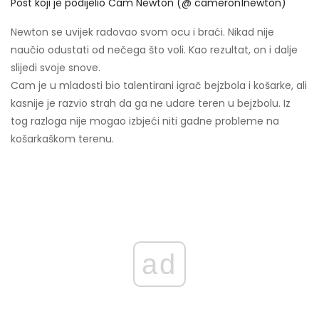
Post koji je podijelio Cam Newton (@ cameron1newton)
Newton se uvijek radovao svom ocu i braći. Nikad nije
naučio odustati od nečega što voli. Kao rezultat, on i dalje
slijedi svoje snove.
Cam je u mladosti bio talentirani igrač bejzbola i košarke, ali
kasnije je razvio strah da ga ne udare teren u bejzbolu. Iz
tog razloga nije mogao izbjeći niti gadne probleme na
košarkaškom terenu.
ad