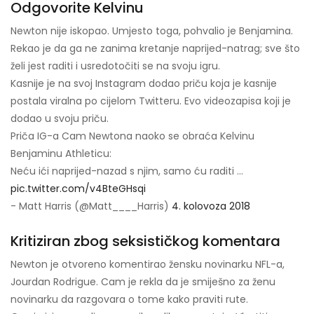
Odgovorite Kelvinu
Newton nije iskopao. Umjesto toga, pohvalio je Benjamina.
Rekao je da ga ne zanima kretanje naprijed-natrag; sve što
želi jest raditi i usredotočiti se na svoju igru.
Kasnije je na svoj Instagram dodao priču koja je kasnije
postala viralna po cijelom Twitteru. Evo videozapisa koji je
dodao u svoju priču.
Priča IG-a Cam Newtona naoko se obraća Kelvinu
Benjaminu Athleticu:
Neću ići naprijed-nazad s njim, samo ću raditi ...
pic.twitter.com/v4BteGHsqi
- Matt Harris (@Matt____Harris)
4. kolovoza 2018
Kritiziran zbog seksističkog komentara
Newton je otvoreno komentirao žensku novinarku NFL-a,
Jourdan Rodrigue. Cam je rekla da je smiješno za ženu
novinarku da razgovara o tome kako praviti rute.