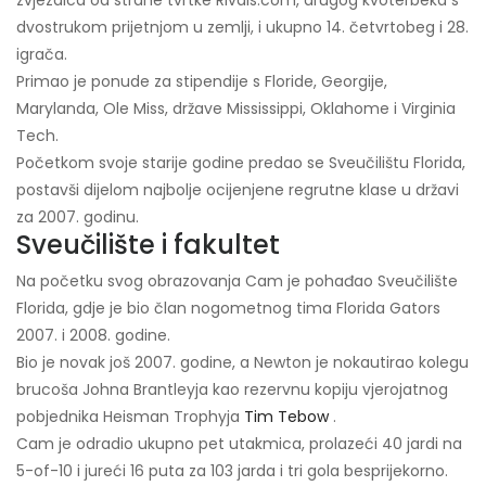
zvjezdica od strane tvrtke Rivals.com, drugog kvoterbeka s
dvostrukom prijetnjom u zemlji, i ukupno 14. četvrtobeg i 28.
igrača.
Primao je ponude za stipendije s Floride, Georgije,
Marylanda, Ole Miss, države Mississippi, Oklahome i Virginia
Tech.
Početkom svoje starije godine predao se Sveučilištu Florida,
postavši dijelom najbolje ocijenjene regrutne klase u državi
za 2007. godinu.
Sveučilište i fakultet
Na početku svog obrazovanja Cam je pohađao Sveučilište
Florida, gdje je bio član nogometnog tima Florida Gators
2007. i 2008. godine.
Bio je novak još 2007. godine, a Newton je nokautirao kolegu
brucoša Johna Brantleyja kao rezervnu kopiju vjerojatnog
pobjednika Heisman Trophyja
Tim Tebow
.
Cam je odradio ukupno pet utakmica, prolazeći 40 jardi na
5-of-10 i jureći 16 puta za 103 jarda i tri gola besprijekorno.