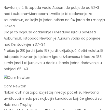
Newton je 2. listopada vodio Auburn do pobjede od 52-3
nad Louisiana-Monroeom. Izvršio je tri dodavanja za
touchdown, od kojih je jedan otišao na 94 jarda do Emoryja
Blakea.
Bilo je to najduže dodavanje i uvredljiva igra u povijesti
Auburna.
9. listopada Newton je Auburn vodio do pobjede
nad Kentuckyjem 37–34.
Prošao je 210 jardi i jurio 198 jardi, uključujući četiri naleta.
16.
listopada Newton je tijekom igre u Arkansasu trčao za 188
jurnih jardi i tri jurnjave u dodiru i bacio jedno dodavanje u
pobjedi 65–43.
Cam Newton
Nakon ovih nastupa, izvještaji medija počeli su Newtona
uvrštavati među pet najboljih kandidata koji će gledati za
Heisman Trophy.