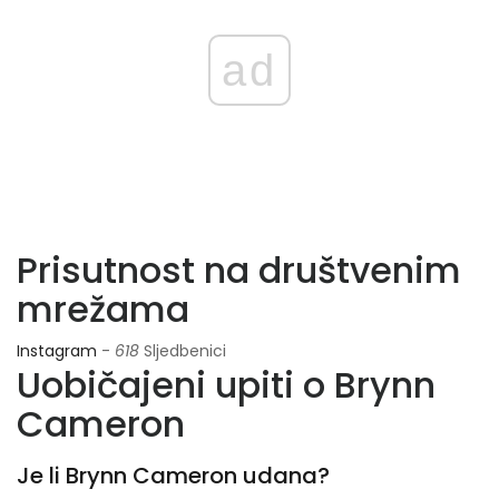
ad
Prisutnost na društvenim
mrežama
Instagram
-
618
Sljedbenici
Uobičajeni upiti o Brynn
Cameron
Je li Brynn Cameron udana?