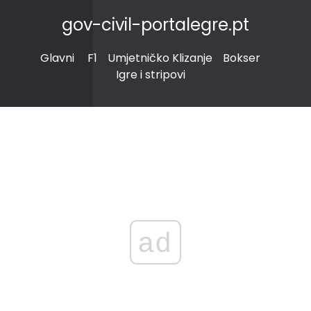
gov-civil-portalegre.pt
Glavni
F1
Umjetničko Klizanje
Bokser
Igre i stripovi
ad