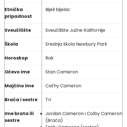
Etnička
Bijeli bijelac
pripadnost
Sveučilište
Sveučilište Južne Kalifornije
Škola
Srednja škola Newbury Park
Horoskop
Rak
Očevo ime
Stan Cameron
Majčino ime
Cathy Cameron
Braća i sestre
Tri
Ime brata ili
Jordan Cameron
i Colby Cameron
sestre
(Braća)