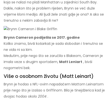
koja se nalazi na plaži Manhattan u zajednici South Bay.
Dakle, nakon što je problem riješen, Brynn se već duže
vrijeme kloni medija. Ali ljudi žele znati gdje je ona? A ako se
trenutno s nekim zabavlja ili ne?
Brynn Cameron podijelila se 2017. godine
Koliko znamo, bivši košarkaš je sada slobodan i trenutno se
ne viđa ni sa kim.
Međutim, prije nego što se zaručila s Blakeom, Cameron je
imala veze s drugim sportašem,
Matt Leniart
, bivši
nogometni bek.
Više o osobnom životu (Matt Leinart)
Brynn je hodao s NFL-ovim napadačem Mattom Leinartom
prije nego što je izašao s Griffinom. Bila je tinejdžerica kad je
dvojac hodao okolo
2004
.