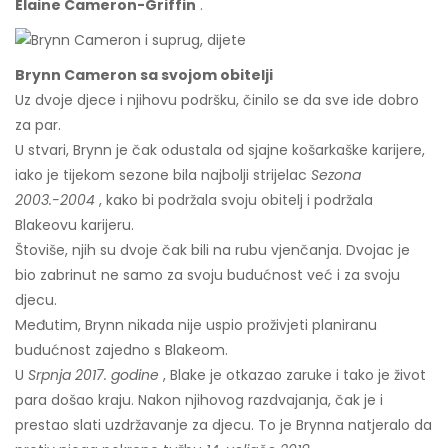
Elaine Cameron-Griffin
.
Brynn Cameron sa svojom obitelji
Uz dvoje djece i njihovu podršku, činilo se da sve ide dobro
za par.
U stvari, Brynn je čak odustala od sjajne košarkaške karijere,
iako je tijekom sezone bila najbolji strijelac
Sezona
2003.-2004
, kako bi podržala svoju obitelj i podržala
Blakeovu karijeru.
Štoviše, njih su dvoje čak bili na rubu vjenčanja. Dvojac je
bio zabrinut ne samo za svoju budućnost već i za svoju
djecu.
Međutim, Brynn nikada nije uspio proživjeti planiranu
budućnost zajedno s Blakeom.
U
Srpnja 2017. godine
, Blake je otkazao zaruke i tako je život
para došao kraju. Nakon njihovog razdvajanja, čak je i
prestao slati uzdržavanje za djecu. To je Brynna natjeralo da