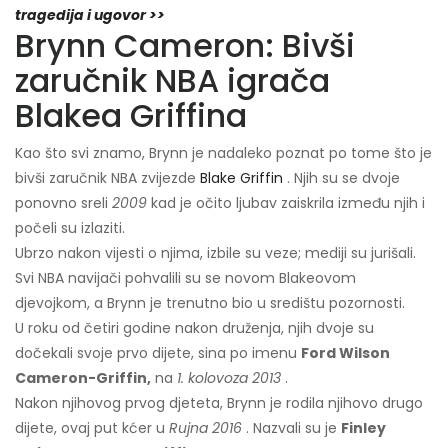
tragedija i ugovor >>
Brynn Cameron: Bivši
zaručnik NBA igrača
Blakea Griffina
Kao što svi znamo, Brynn je nadaleko poznat po tome što je
bivši zaručnik NBA zvijezde
Blake Griffin
. Njih su se dvoje
ponovno sreli
2009
kad je očito ljubav zaiskrila između njih i
počeli su izlaziti.
Ubrzo nakon vijesti o njima, izbile su veze; mediji su jurišali.
Svi NBA navijači pohvalili su se novom Blakeovom
djevojkom, a Brynn je trenutno bio u središtu pozornosti.
U roku od četiri godine nakon druženja, njih dvoje su
dočekali svoje prvo dijete, sina po imenu
Ford Wilson
Cameron-Griffin,
na
1. kolovoza 2013
.
Nakon njihovog prvog djeteta, Brynn je rodila njihovo drugo
dijete, ovaj put kćer u
Rujna 2016
. Nazvali su je
Finley