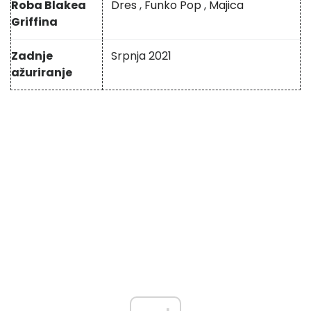
Roba Blakea
Dres
,
Funko Pop
,
Majica
Griffina
Zadnje
Srpnja 2021
ažuriranje