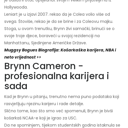
Hollywooda.
Leniart je u izjavi 2007. rekao da je Colea volio više od
svega. Štoviše, rekao je da se brine i za Coleovu majku.
Stoga, u ovom trenutku, Brynn živi samački, brinući se o
svoje troje djece, boraveći u svojoj rezidenciji na
Manhattanu, Sjedinjene Američke Države.
Muggsy Bogues Biografija: Košarkaška karijera, NBA i
neto vrijednost >>
Brynn Cameron -
profesionalna karijera i
sada
Kad je Brynn u pitanju, trenutno nema puno podataka koji
rasvjetljuju njezinu karijeru i rade detalje.
Slično tome, kao što smo već spomenuli, Brynn je bivši
košarkaš NCAA-e koji je igrao za USC.
Da ne spominjem, tijekom studentskih godina istaknula se