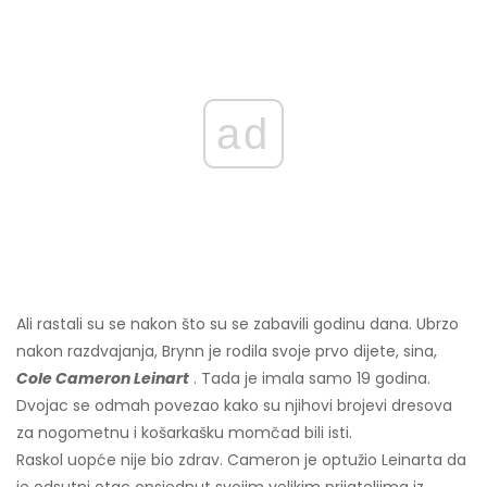
ad
Ali rastali su se nakon što su se zabavili godinu dana. Ubrzo
nakon razdvajanja, Brynn je rodila svoje prvo dijete, sina,
Cole Cameron Leinart
. Tada je imala samo 19 godina.
Dvojac se odmah povezao kako su njihovi brojevi dresova
za nogometnu i košarkašku momčad bili isti.
Raskol uopće nije bio zdrav. Cameron je optužio Leinarta da
je odsutni otac opsjednut svojim velikim prijateljima iz