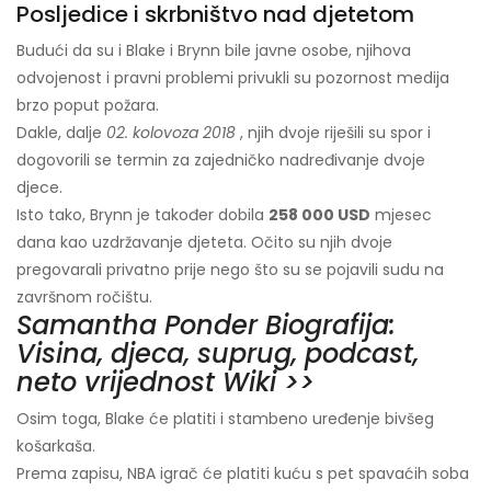
Posljedice i skrbništvo nad djetetom
Budući da su i Blake i Brynn bile javne osobe, njihova
odvojenost i pravni problemi privukli su pozornost medija
brzo poput požara.
Dakle, dalje
02. kolovoza 2018
, njih dvoje riješili su spor i
dogovorili se termin za zajedničko nadređivanje dvoje
djece.
Isto tako, Brynn je također dobila
258 000 USD
mjesec
dana kao uzdržavanje djeteta. Očito su njih dvoje
pregovarali privatno prije nego što su se pojavili sudu na
završnom ročištu.
Samantha Ponder Biografija:
Visina, djeca, suprug, podcast,
neto vrijednost Wiki >>
Osim toga, Blake će platiti i stambeno uređenje bivšeg
košarkaša.
Prema zapisu, NBA igrač će platiti kuću s pet spavaćih soba