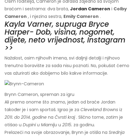
Osim roditelja, Cameron je odrasla zajedno sa svojom
braćom i sestrama: dva brata,
Jordan Cameron
i
Colby
Cameron
, i njezina sestra,
Emily Cameron
.
Kayla Varner, supruga Bryce
Harper- Dob, visina, nogomet,
dijete, neto vrijednost, Instagram
>>
Nažalost, osim njihovih imena, svi daljnji detalji i njihovo
trenutno boravište za sada nisu poznati. No, pokušat ćemo
vas ažurirati ako dobijemo bilo kakve informacije.
Brynn Cameron, spreman za igru
Ali prema onome što znamo, jedan od braće Jordan
također je i sam sportaš. Igrao je za
Cleveland Browns
iz
2011. do 2014. godine
na
Čvrsti kraj
. Slično tome, zatim je
otišao u
Dupini u Miamiju
u
2015.
za godinu.
Prelazeći na svoje obrazovanje, Brynn je otišla na
Srednja