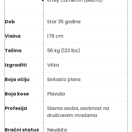
Emily Cameron (sestra)
Dob
Star 35 godina
Visina
178 cm
Težina
56 kg (123 lbs)
Izgraditi
Vitka
Boja očiju
Sivkasto plava
Boja kose
Plavuša
Profesija
Slavna osoba, osobnost na
društvenim mrežama
Bračni status
Neudata