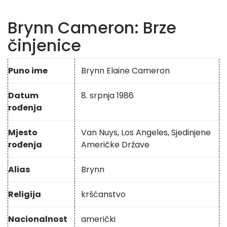
Brynn Cameron: Brze
činjenice
Puno ime
Brynn Elaine Cameron
Datum
8. srpnja 1986
rođenja
Mjesto
Van Nuys, Los Angeles, Sjedinjene
rođenja
Američke Države
Alias
Brynn
Religija
kršćanstvo
Nacionalnost
američki