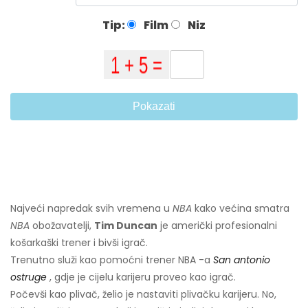
Tip:
Film
Niz
Pokazati
Najveći napredak svih vremena u
NBA
kako većina smatra
NBA
obožavatelji,
Tim Duncan
je američki profesionalni
košarkaški trener i bivši igrač.
Trenutno služi kao pomoćni trener NBA -a
San antonio
ostruge
, gdje je cijelu karijeru proveo kao igrač.
Počevši kao plivač, želio je nastaviti plivačku karijeru. No,