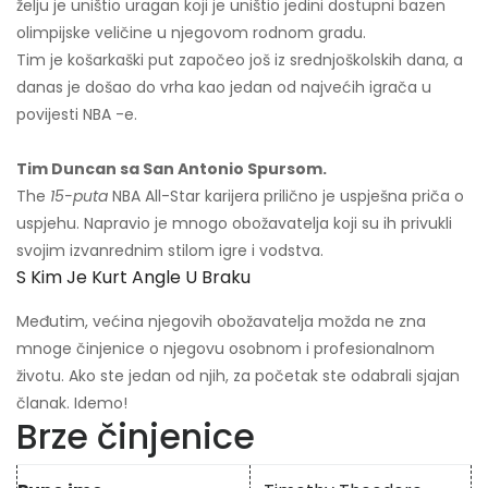
želju je uništio uragan koji je uništio jedini dostupni bazen
olimpijske veličine u njegovom rodnom gradu.
Tim je košarkaški put započeo još iz srednjoškolskih dana, a
danas je došao do vrha kao jedan od najvećih igrača u
povijesti NBA -e.
Tim Duncan sa San Antonio Spursom.
The
15-puta
NBA All-Star karijera prilično je uspješna priča o
uspjehu. Napravio je mnogo obožavatelja koji su ih privukli
svojim izvanrednim stilom igre i vodstva.
S Kim Je Kurt Angle U Braku
Međutim, većina njegovih obožavatelja možda ne zna
mnoge činjenice o njegovu osobnom i profesionalnom
životu. Ako ste jedan od njih, za početak ste odabrali sjajan
članak. Idemo!
Brze činjenice