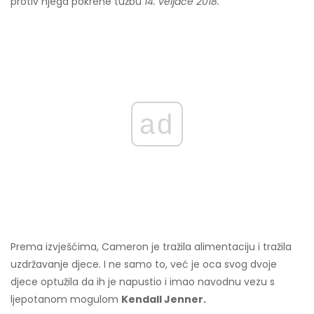
protiv njega pokrene tužbu
14. veljače 2018.
ad
Prema izvješćima, Cameron je tražila alimentaciju i tražila
uzdržavanje djece. I ne samo to, već je oca svog dvoje
djece optužila da ih je napustio i imao navodnu vezu s
ljepotanom mogulom
Kendall Jenner.