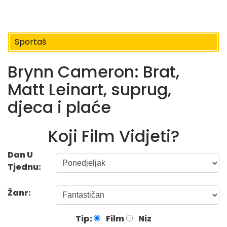
Sportaš
Brynn Cameron: Brat,
Matt Leinart, suprug,
djeca i plaće
Koji Film Vidjeti?
Dan U
Tjednu:
Žanr:
Tip:
Film
Niz