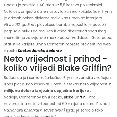
Godinu je završila s 40 trica uz 5,8 koševa po utakmici.
Nažalost, umjesto da je nastavila karijeru košarkašice, Brynn
je odmah nakon diplome radila kao uređivač interijera.
Ali u
2012. godine
, plavokosa bomba napustila je posao i
potpisala priliku da radi kao izvršna direktorica sportskog
marketinga za svjetske marke poput Addidasa i Gatoradea.
Statistike karijere Brynn Cameron možete provjeriti na web
mjestu
Sastav ženske košarke
.
Neto vrijednost i prihod -
koliko vrijedi Blake Griffin?
Budući da je i sama košarkašica, Brynn je zaradila značajan
iznos plaće. Kao košarkaš, Brynn je stekao neto vrijednost
2
milijuna dolara iz njezine uspješne karijere
.
Nadalje, Cameronov bivši dečko,
Blake Griffin
, ima
nevjerojatnu neto vrijednost od 60 milijuna dolara. Poznati
Nacionalni košarkaški savez (NBA)
igrač je zaradio tako
uspješnu karijeru kao
sportaš
.