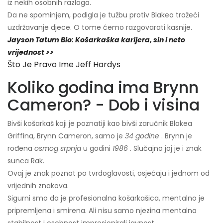
iz nekih osobnih razloga.
Da ne spominjem, podigla je tužbu protiv Blakea tražeći
uzdržavanje djece. O tome ćemo razgovarati kasnije.
Jayson Tatum Bio: Košarkaška karijera, sin i neto
vrijednost >>
Što Je Pravo Ime Jeff Hardys
Koliko godina ima Brynn
Cameron? - Dob i visina
Bivši košarkaš koji je poznatiji kao bivši zaručnik Blakea
Griffina, Brynn Cameron, samo je
34 godine
. Brynn je
rođena
osmog srpnja
u godini
1986
. Slučajno joj je i znak
sunca Rak.
Ovaj je znak poznat po tvrdoglavosti, osjećaju i jednom od
vrijednih znakova.
Sigurni smo da je profesionalna košarkašica, mentalno je
pripremljena i smirena. Ali nisu samo njezina mentalna