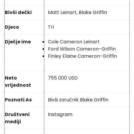
Bivši dečki
Matt Leinart,
Blake Griffin
Djeco
Tri
Dječje ime
Cole Cameron Leinart
Ford Wilson Cameron-Griffin
Finley Elaine Cameron-Griffin
Neto
755 000 USD
vrijednost
Poznati As
Bivši zaručnik
Blake Griffin
Društveni
Instagram
mediji