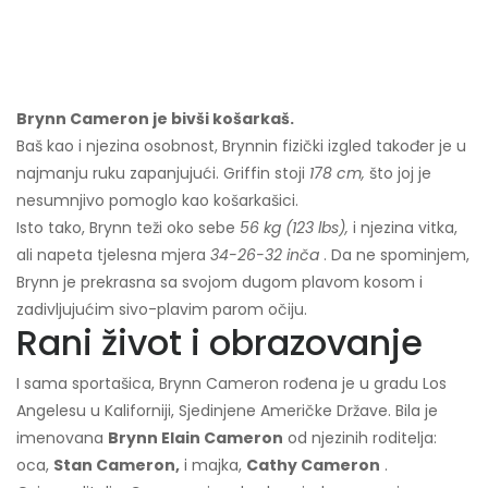
Brynn Cameron je bivši košarkaš.
Baš kao i njezina osobnost, Brynnin fizički izgled također je u
najmanju ruku zapanjujući. Griffin stoji
178 cm,
što joj je
nesumnjivo pomoglo kao košarkašici.
Isto tako, Brynn teži oko sebe
56 kg (123 lbs),
i njezina vitka,
ali napeta tjelesna mjera
34-26-32 inča
. Da ne spominjem,
Brynn je prekrasna sa svojom dugom plavom kosom i
zadivljujućim sivo-plavim parom očiju.
Rani život i obrazovanje
I sama sportašica, Brynn Cameron rođena je u gradu Los
Angelesu u Kaliforniji, Sjedinjene Američke Države. Bila je
imenovana
Brynn Elain Cameron
od njezinih roditelja:
oca,
Stan Cameron,
i majka,
Cathy Cameron
.