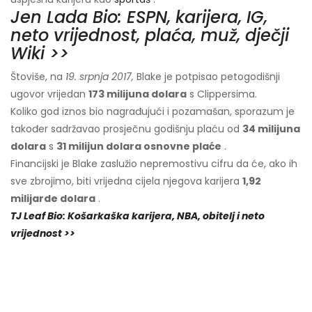
Jen Lada Bio: ESPN, karijera, IG,
neto vrijednost, plaća, muž, dječji
Wiki >>
Štoviše, na
19. srpnja 2017,
Blake je potpisao petogodišnji
ugovor vrijedan
173 milijuna dolara
s Clippersima.
Koliko god iznos bio nagrađujući i pozamašan, sporazum je
također sadržavao prosječnu godišnju plaću od
34 milijuna
dolara
s
31 milijun dolara osnovne plaće
.
Financijski je Blake zaslužio nepremostivu cifru da će, ako ih
sve zbrojimo, biti vrijedna cijela njegova karijera
1,92
milijarde dolara
.
TJ Leaf Bio: Košarkaška karijera, NBA, obitelj i neto
vrijednost >>