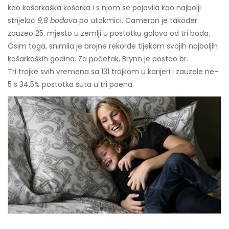
kao košarkaška košarka i s njom se pojavila kao najbolji
strijelac
9,8 bodova
po utakmici. Cameron je također
zauzeo 25. mjesto u zemlji u postotku golova od tri boda.
Osim toga, snimila je brojne rekorde tijekom svojih najboljih
košarkaških godina. Za početak, Brynn je postao br.
Tri trojke svih vremena sa 131 trojkom u karijeri i zauzele ne-
5 s 34,5% postotka šuta u tri poena.