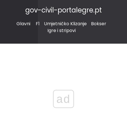
gov-civil-portalegre.pt
Glavni
F1
Umjetničko Klizanje
Bokser
Igre i stripovi
ad