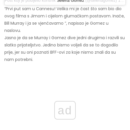
Post koji je podijelio korisnik
Selena Gomez
(@selenagomez) 16. svibnja 2019. u 9:21 PDT
“Prvi put sam u Cannesu! Velika mi je čast što sam bio dio
ovog filma s Jimom i cijelom glumačkom postavom. Inače,
Bill Murray i ja se vjenčavamo ”, napisao je Gomez u
naslovu.
Jasno je da se Murray i Gomez dive jedni drugima i razvili su
slatko prijateljstvo. Jedino bismo voljeli da se to dogodilo
prije, jer su oni poznati BFF-ovi za koje nismo znali da su
nam potrebni.
ad