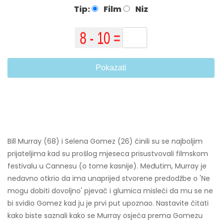
Tip:
Film
Niz
Pokazati
Bill Murray (68) i Selena Gomez (26) činili su se najboljim
prijateljima kad su prošlog mjeseca prisustvovali filmskom
festivalu u Cannesu (o tome kasnije). Međutim, Murray je
nedavno otkrio da ima unaprijed stvorene predodžbe o 'Ne
mogu dobiti dovoljno' pjevač i glumica misleći da mu se ne
bi svidio Gomez kad ju je prvi put upoznao. Nastavite čitati
kako biste saznali kako se Murray osjeća prema Gomezu