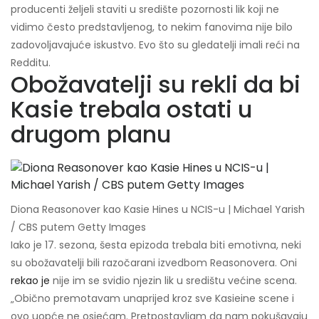
producenti željeli staviti u središte pozornosti lik koji ne
vidimo često predstavljenog, to nekim fanovima nije bilo
zadovoljavajuće iskustvo. Evo što su gledatelji imali reći na
Redditu.
Obožavatelji su rekli da bi
Kasie trebala ostati u
drugom planu
Diona Reasonover kao Kasie Hines u NCIS-u | Michael Yarish
/ CBS putem Getty Images
Iako je 17. sezona, šesta epizoda trebala biti emotivna, neki
su obožavatelji bili razočarani izvedbom Reasonovera. Oni
rekao je
nije im se svidio njezin lik u središtu većine scena.
„Obično premotavam unaprijed kroz sve Kasieine scene i
ovo uopće ne osjećam. Pretpostavljam da nam pokušavaju