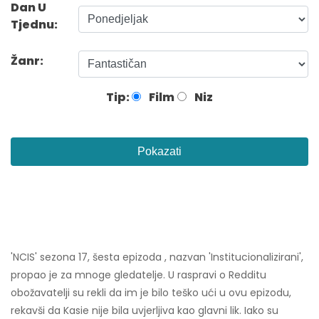
Dan U
Tjednu:
Žanr:
Tip:
Film
Niz
Pokazati
'NCIS' sezona 17, šesta epizoda , nazvan 'Institucionalizirani',
propao je za mnoge gledatelje. U raspravi o Redditu
obožavatelji su rekli da im je bilo teško ući u ovu epizodu,
rekavši da Kasie nije bila uvjerljiva kao glavni lik. Iako su