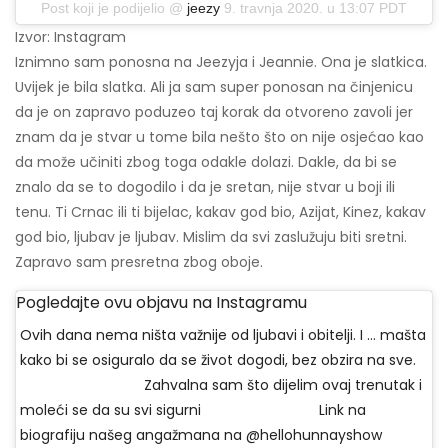
Post koji je podijelio @
jeezy
9. travnja 2020. u 13:07 PDT
Izvor: Instagram
Iznimno sam ponosna na Jeezyja i Jeannie. Ona je slatkica.
Uvijek je bila slatka. Ali ja sam super ponosan na činjenicu
da je on zapravo poduzeo taj korak da otvoreno zavoli jer
znam da je stvar u tome bila nešto što on nije osjećao kao
da može učiniti zbog toga odakle dolazi. Dakle, da bi se
znalo da se to dogodilo i da je sretan, nije stvar u boji ili
tenu. Ti Crnac ili ti bijelac, kakav god bio, Azijat, Kinez, kakav
god bio, ljubav je ljubav. Mislim da svi zaslužuju biti sretni.
Zapravo sam presretna zbog oboje.
Pogledajte ovu objavu na Instagramu
Ovih dana nema ništa važnije od ljubavi i obitelji. I ... mašta
kako bi se osiguralo da se život dogodi, bez obzira na sve.
⠀⠀⠀⠀⠀⠀⠀⠀⠀⠀⠀⠀ Zahvalna sam što dijelim ovaj trenutak i
moleći se da su svi sigurni ⠀⠀⠀⠀⠀⠀⠀⠀⠀⠀⠀ Link na
biografiju našeg angažmana na @hellohunnayshow