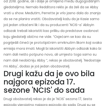
od 2018. godine, ali i dalje je omiljena među dugogodišnjim
gledateljima. Nemalo Redditora reklo je da želi da se Abby
vrati u show. Međutim, Perrette je vrlo jasno dala do znanja
da se ne planira vratiti. Obožavatelji kažu da je Kasie samo
još jedan otkačeni lik i da su producenti 'NCIS-a' Abbyin
odlazak trebali iskoristiti kao priliku da predstave osobnost
koju gledatelji obično ne vide. “Osjećam se kao da su
pogriješili čineći je prototipičnim smrknutim likom koji svaka
emisija mora imati. Mogli bi iskoristiti Abbyin odlazak kako bi
nam dali nešto potpuno novo, ali umjesto toga samo su
nam dali neobičniju Abby ”, rekao je obožavatelj. 'Nedostaje
mi Abby', dodao je još jedan obožavatelj.
Drugi kažu da je ovo bila
najgora epizoda 17.
sezone 'NCIS' do sada
Drugi obožavatelj rekao je da je 'NCIS' sezona 17, šesta
epizoda vjerojatno najgora epizoda do sada. Drugi su se