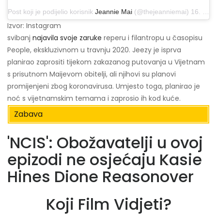
Post koji je podijelio korisnik
Jeannie Mai
(@thejeanniemai) 16. travnja 2020. u 14:21 PDT
Izvor: Instagram
svibanj
najavila svoje zaruke
reperu i filantropu u časopisu
People, ekskluzivnom u travnju 2020. Jeezy je isprva
planirao zaprositi tijekom zakazanog putovanja u Vijetnam
s prisutnom Maijevom obitelji, ali njihovi su planovi
promijenjeni zbog koronavirusa. Umjesto toga, planirao je
noć s vijetnamskim temama i zaprosio ih kod kuće.
Zabava
'NCIS': Obožavatelji u ovoj
epizodi ne osjećaju Kasie
Hines Dione Reasonover
Koji Film Vidjeti?