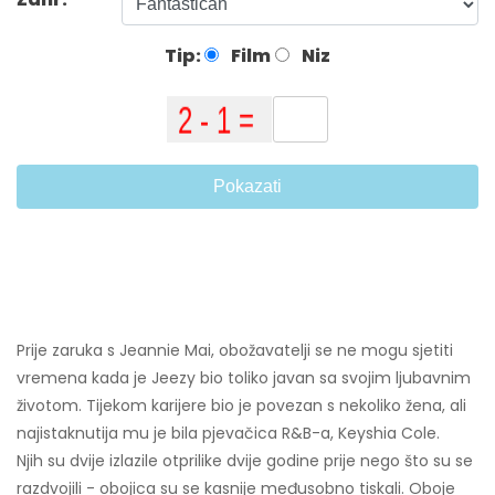
Tip:
Film
Niz
Pokazati
Prije zaruka s Jeannie Mai, obožavatelji se ne mogu sjetiti
vremena kada je Jeezy bio toliko javan sa svojim ljubavnim
životom. Tijekom karijere bio je povezan s nekoliko žena, ali
najistaknutija mu je bila pjevačica R&B-a, Keyshia Cole.
Njih su dvije izlazile otprilike dvije godine prije nego što su se
razdvojili - obojica su se kasnije međusobno tiskali. Oboje