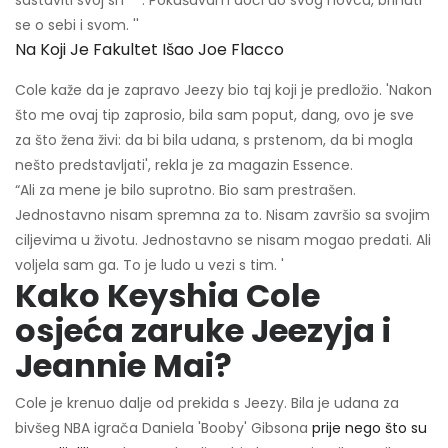
sastaviti svoj sh **. Pokušavam doći do svog novca, brinuti
se o sebi i svom. ''
Na Koji Je Fakultet Išao Joe Flacco
Cole kaže da je zapravo Jeezy bio taj koji je predložio. 'Nakon
što me ovaj tip zaprosio, bila sam poput, dang, ovo je sve
za što žena živi: da bi bila udana, s prstenom, da bi mogla
nešto predstavljati', rekla je za magazin Essence.
“Ali za mene je bilo suprotno. Bio sam prestrašen.
Jednostavno nisam spremna za to. Nisam završio sa svojim
ciljevima u životu. Jednostavno se nisam mogao predati. Ali
voljela sam ga. To je ludo u vezi s tim. '
Kako Keyshia Cole
osjeća zaruke Jeezyja i
Jeannie Mai?
Cole je krenuo dalje od prekida s Jeezy. Bila je udana za
bivšeg NBA igrača Daniela 'Booby' Gibsona
prije nego što su