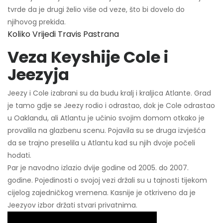
tvrde da je drugi želio više od veze, što bi dovelo do
njihovog prekida.
Koliko Vrijedi Travis Pastrana
Veza Keyshije Cole i
Jeezyja
Jeezy i Cole izabrani su da budu kralj i kraljica Atlante. Grad
je tamo gdje se Jeezy rodio i odrastao, dok je Cole odrastao
u Oaklandu, ali Atlantu je učinio svojim domom otkako je
provalila na glazbenu scenu. Pojavila su se druga izvješća
da se trajno preselila u Atlantu kad su njih dvoje počeli
hodati.
Par je navodno izlazio dvije godine od 2005. do 2007.
godine. Pojedinosti o svojoj vezi držali su u tajnosti tijekom
cijelog zajedničkog vremena. Kasnije je otkriveno da je
Jeezyov izbor držati stvari privatnima.