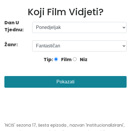
Koji Film Vidjeti?
Dan U
Tjednu:
Žanr:
Tip:
Film
Niz
Pokazati
'NCIS' sezona 17, šesta epizoda , nazvan 'Institucionalizirani',