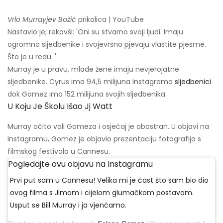
Vrlo Murrayjev Božić
prikolica | YouTube
Nastavio je, rekavši: 'Oni su stvarno svoji ljudi. Imaju
ogromno sljedbenike i svojevrsno pjevaju vlastite pjesme.
Što je u redu. '
Murray je u pravu, mlade žene imaju nevjerojatne
sljedbenike. Cyrus ima 94,5 milijuna Instagrama
sljedbenici
dok Gomez ima 152 milijuna svojih sljedbenika.
U Koju Je Školu Išao Jj Watt
Murray očito voli Gomeza i osjećaj je obostran. U objavi na
Instagramu, Gomez je objavio prezentaciju fotografija s
filmskog festivala u Cannesu.
Pogledajte ovu objavu na Instagramu
Prvi put sam u Cannesu! Velika mi je čast što sam bio dio
ovog filma s Jimom i cijelom glumačkom postavom.
Usput se Bill Murray i ja vjenčamo.