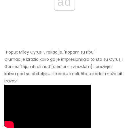
ad
'
Poput Miley Cyrus ”, rekao je. 'Kopam tu ribu.'
Glumac je izrazio kako ga je impresioniralo to što su Cyrus i
Gomez 'trijumfirali nad [dječjom zvijezdom] i preživjeli
kakvu god su obiteljsku situaciju imali, što također može biti
izazov.'