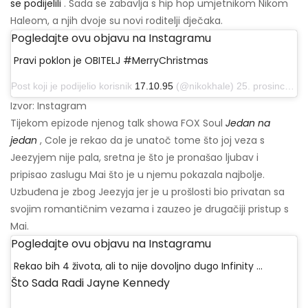
se podijelili
. Sada se zabavlja s hip hop umjetnikom Nikom
Haleom, a njih dvoje su novi roditelji dječaka.
Pogledajte ovu objavu na Instagramu
Pravi poklon je OBITELJ #MerryChristmas
Post koji je podijelio korisnik
17.10.95
(@nikokhale) 25. prosinca 2019. u 23:31 PST
Izvor: Instagram
Tijekom epizode njenog talk showa FOX Soul
Jedan na
jedan
, Cole je rekao da je unatoč tome što joj veza s
Jeezyjem nije pala, sretna je što je pronašao ljubav i
pripisao zaslugu Mai što je u njemu pokazala najbolje.
Uzbuđena je zbog Jeezyja jer je u prošlosti bio privatan sa
svojim romantičnim vezama i zauzeo je drugačiji pristup s
Mai.
Pogledajte ovu objavu na Instagramu
Rekao bih 4 života, ali to nije dovoljno dugo Infinity ...
Što Sada Radi Jayne Kennedy