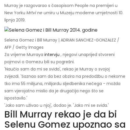
Murray je razgovarao s časopisom People na premijeri u
New Yorku
Mrtvi ne umiru
u Muzeju moderne umjetnosti 10.
lipnja 2019.
Selena Gomez i Bill Murray | ADRIAN SANCHEZ-GONZALEZ /
AFP / Getty Images
Za vrijeme Murraya
intervju
, njegovi unaprijed stvoreni
pojmovi o Gomezu bili su pogrešni.
'Naučio sam da mi se sviđa', rekao je Murray o svojoj
zvijezdi. 'Saznao sam da bez obzira na predodžbu o nekome
tko ima 55 milijuna, milijardu sljedbenika nečega - možda
sam vjerojatno mislio da je drugačija nego što se
ispostavilo.'
'Jako sam uživao u njoj', dodao je. 'Jako mi se sviđa.'
Bill Murray rekao je da bi
Selenu Gomez upoznao sa