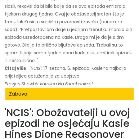
složili, rekavši da bi bilo bolje da se ova epizoda emitirala
tijekom drugog tjedna. Ovaj je obožavatelj sretan što je
trenutak Kasie u središtu pozornosti završio (barem za
sada). “Pretpostavljam da je u jednom trenutku morala biti
epizoda usredotočena na Kasie. Drago mi je da je s tim
gotovo. Bila je to prilično bljutava epizoda. Trebali su to
spremiti prije samo tjedan dana kada nisu emitirali epizodu
ili nešto slično. '
Čitaj više
: 'NCIS': 17. sezona, 6. epizoda: Kasiena najbolja
prijateljica optužena je za ubojstvo
Provjeri
Showbiz varalica
Na Facebook-u!
Zabava
'NCIS': Obožavatelji u ovoj
epizodi ne osjećaju Kasie
Hines Dione Reasonover