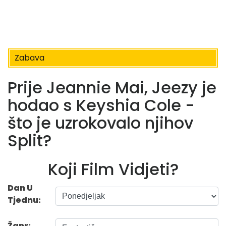
Zabava
Prije Jeannie Mai, Jeezy je
hodao s Keyshia Cole -
što je uzrokovalo njihov
Split?
Koji Film Vidjeti?
Dan U
Tjednu:
Žanr: