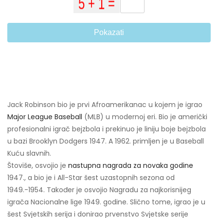
Pokazati
Jack Robinson bio je prvi Afroamerikanac u kojem je igrao
Major League Baseball
(MLB) u modernoj eri. Bio je američki
profesionalni igrač bejzbola i prekinuo je liniju boje bejzbola
u bazi Brooklyn Dodgers 1947. A 1962. primljen je u Baseball
Kuću slavnih.
Štoviše, osvojio je
nastupna nagrada za novaka godine
1947., a bio je i All-Star šest uzastopnih sezona od
1949.-1954. Također je osvojio Nagradu za najkorisnijeg
igrača Nacionalne lige 1949. godine. Slično tome, igrao je u
šest Svjetskih serija i donirao prvenstvo Svjetske serije