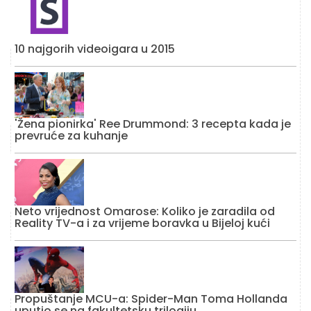
10 najgorih videoigara u 2015
'Žena pionirka' Ree Drummond: 3 recepta kada je
prevruće za kuhanje
Neto vrijednost Omarose: Koliko je zaradila od
Reality TV-a i za vrijeme boravka u Bijeloj kući
Propuštanje MCU-a: Spider-Man Toma Hollanda
uputio se na fakultetsku trilogiju