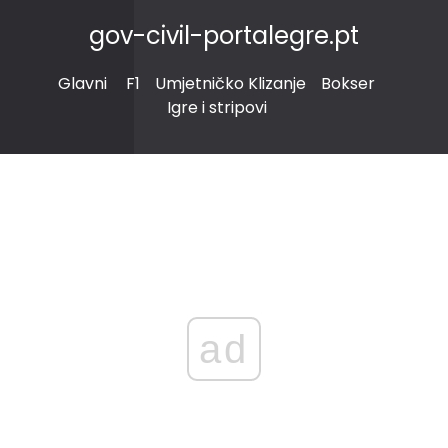
gov-civil-portalegre.pt
Glavni
F1
Umjetničko Klizanje
Bokser
Igre i stripovi
ad