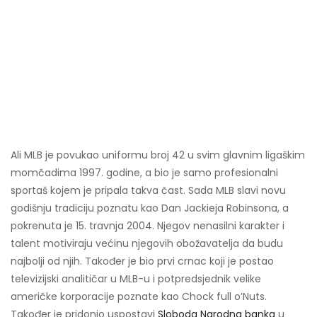
Ali MLB je povukao uniformu broj 42 u svim glavnim ligaškim
momčadima 1997. godine, a bio je samo profesionalni
sportaš kojem je pripala takva čast. Sada MLB slavi novu
godišnju tradiciju poznatu kao Dan Jackieja Robinsona, a
pokrenuta je 15. travnja 2004. Njegov nenasilni karakter i
talent motiviraju većinu njegovih obožavatelja da budu
najbolji od njih. Također je bio prvi crnac koji je postao
televizijski analitičar u MLB-u i potpredsjednik velike
američke korporacije poznate kao Chock full o’Nuts.
Također je pridonio uspostavi
Sloboda Narodna banka
u