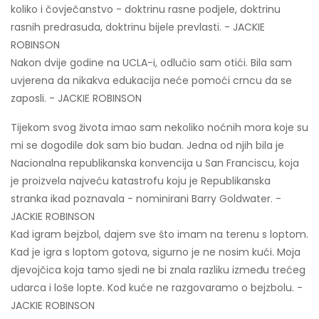
koliko i čovječanstvo - doktrinu rasne podjele, doktrinu
rasnih predrasuda, doktrinu bijele prevlasti. - JACKIE
ROBINSON
Nakon dvije godine na UCLA-i, odlučio sam otići. Bila sam
uvjerena da nikakva edukacija neće pomoći crncu da se
zaposli. - JACKIE ROBINSON
Tijekom svog života imao sam nekoliko noćnih mora koje su
mi se dogodile dok sam bio budan. Jedna od njih bila je
Nacionalna republikanska konvencija u San Franciscu, koja
je proizvela najveću katastrofu koju je Republikanska
stranka ikad poznavala - nominirani Barry Goldwater. -
JACKIE ROBINSON
Kad igram bejzbol, dajem sve što imam na terenu s loptom.
Kad je igra s loptom gotova, sigurno je ne nosim kući. Moja
djevojčica koja tamo sjedi ne bi znala razliku između trećeg
udarca i loše lopte. Kod kuće ne razgovaramo o bejzbolu. -
JACKIE ROBINSON