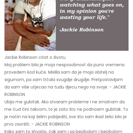
Jackie Robinson citat o životu
Moj problem bila je moja nesposobnost da puno vremena
provedem kod kuće. Mislila sam da je moja obitelj na
sigurnom, pa sam trčala svugdje drugdje. Pretpostavljam
da sam više utjecao na tuđu djecu nego na svoje. - JACKIE
ROBINSON
Ubija me gubitak. Ako stvaram probleme i ne smatram da
me ćud čini takvom, to je zato što ne podnosim gubitak. To
je način na koji želim pobijediti, sve što sam ikad želio bilo je
prvo završiti. - JACKIE ROBINSON
Kako sam to shvatio, čak sam i sa bejzbolom i bejzbolom