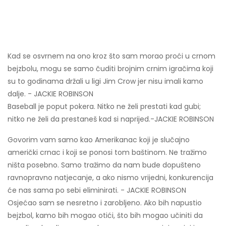
Kad se osvrnem na ono kroz što sam morao proći u crnom
bejzbolu, mogu se samo čuditi brojnim crnim igračima koji
su to godinama držali u ligi Jim Crow jer nisu imali kamo
dalje. - JACKIE ROBINSON
Baseball je poput pokera. Nitko ne želi prestati kad gubi;
nitko ne želi da prestaneš kad si naprijed.-JACKIE ROBINSON
Govorim vam samo kao Amerikanac koji je slučajno
američki crnac i koji se ponosi tom baštinom. Ne tražimo
ništa posebno. Samo tražimo da nam bude dopušteno
ravnopravno natjecanje, a ako nismo vrijedni, konkurencija
će nas sama po sebi eliminirati. - JACKIE ROBINSON
Osjećao sam se nesretno i zarobljeno. Ako bih napustio
bejzbol, kamo bih mogao otići, što bih mogao učiniti da