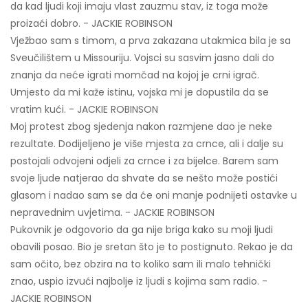
da kad ljudi koji imaju vlast zauzmu stav, iz toga može
proizaći dobro. - JACKIE ROBINSON
Vježbao sam s timom, a prva zakazana utakmica bila je sa
Sveučilištem u Missouriju. Vojsci su sasvim jasno dali do
znanja da neće igrati momčad na kojoj je crni igrač.
Umjesto da mi kaže istinu, vojska mi je dopustila da se
vratim kući. - JACKIE ROBINSON
Moj protest zbog sjedenja nakon razmjene dao je neke
rezultate. Dodijeljeno je više mjesta za crnce, ali i dalje su
postojali odvojeni odjeli za crnce i za bijelce. Barem sam
svoje ljude natjerao da shvate da se nešto može postići
glasom i nadao sam se da će oni manje podnijeti ostavke u
nepravednim uvjetima. - JACKIE ROBINSON
Pukovnik je odgovorio da ga nije briga kako su moji ljudi
obavili posao. Bio je sretan što je to postignuto. Rekao je da
sam očito, bez obzira na to koliko sam ili malo tehnički
znao, uspio izvući najbolje iz ljudi s kojima sam radio. -
JACKIE ROBINSON