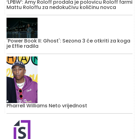
‘LPBW’: Amy Roloff prodala je polovicu Roloff farmi
Mattu Roloffu za nedokučivu količinu novca
'Power Book II: Ghost': Sezona 3 će otkriti za koga
je Effie radila
Pharrell Williams Neto vrijednost