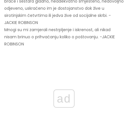
braće i sestara gladno, neadekvatno smješteno, nedovoljno
odjeveno, uskraćeno im je dostojanstvo dok žive u
sirotinjskim četvrtima ili jedva žive od socijalne skrbi. -
JACKIE ROBINSON
Mnogi su mi zamjerali nestrpljenje i iskrenost, ali nikad
nisam brinuo o prihvaćanju koliko o poštovanju. -JACKIE
ROBINSON
ad