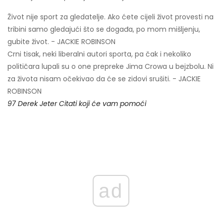
Život nije sport za gledatelje. Ako ćete cijeli život provesti na
tribini samo gledajući što se događa, po mom mišljenju,
gubite život. - JACKIE ROBINSON
Crni tisak, neki liberalni autori sporta, pa čak i nekoliko
političara lupali su o one prepreke Jima Crowa u bejzbolu. Ni
za života nisam očekivao da će se zidovi srušiti. - JACKIE
ROBINSON
97 Derek Jeter Citati koji će vam pomoći
ad