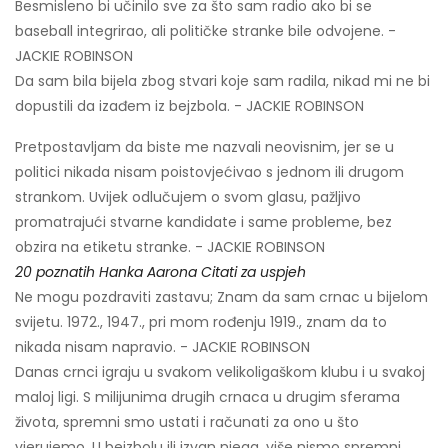
Besmisleno bi učinilo sve za što sam radio ako bi se
baseball integrirao, ali političke stranke bile odvojene. -
JACKIE ROBINSON
Da sam bila bijela zbog stvari koje sam radila, nikad mi ne bi
dopustili da izađem iz bejzbola. - JACKIE ROBINSON
Pretpostavljam da biste me nazvali neovisnim, jer se u
politici nikada nisam poistovjećivao s jednom ili drugom
strankom. Uvijek odlučujem o svom glasu, pažljivo
promatrajući stvarne kandidate i same probleme, bez
obzira na etiketu stranke. - JACKIE ROBINSON
20 poznatih Hanka Aarona Citati za uspjeh
Ne mogu pozdraviti zastavu; Znam da sam crnac u bijelom
svijetu. 1972., 1947., pri mom rođenju 1919., znam da to
nikada nisam napravio. - JACKIE ROBINSON
Danas crnci igraju u svakom velikoligaškom klubu i u svakoj
maloj ligi. S milijunima drugih crnaca u drugim sferama
života, spremni smo ustati i računati za ono u što
vjerujemo. U bejzbolu ili izvan njega, više nismo spremni