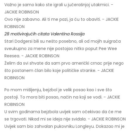
Važno je samo kako ste igrali u jučerašnjoj utakmici. -
JACKIE ROBINSON
Ovo nije zabavno. Ali ti me pazi, ja ću to obaviti. - JACKIE
ROBINSON
28 motivirajućih citata Valentina Rossija
Stari Dodgersi bili su nešto posebno, ali od mojih suigrača
sveukupno za mene nije postojao nitko poput Pee Wee
Reesea. - JACKIE ROBINSON
Želim da svi shvate da sam prvo američki crnac prije nego
što postanem član bilo koje političke stranke. - JACKIE
ROBINSON
Po mom mišljenju, bejzbol je velik posao kao i sve što
postoji. To mora biti posao, način na koji se vodi. - JACKIE
ROBINSON
U svim godinama bejzbola uvijek sam očekivao da će me
se trgovati. Nikad mi se ideja nije sviđala. - JACKIE ROBINSON
Uvijek sam bio zahvalan pukovniku Longleyu. Dokazao mi je