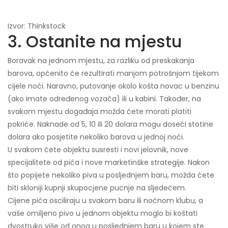
Izvor: Thinkstock
3. Ostanite na mjestu
Boravak na jednom mjestu, za razliku od preskakanja
barova, općenito će rezultirati manjom potrošnjom tijekom
cijele noći. Naravno, putovanje okolo košta novac u benzinu
(ako imate određenog vozača) ili u kabini. Također, na
svakom mjestu događaja možda ćete morati platiti
pokriće. Naknade od 5, 10 ili 20 dolara mogu doseći stotine
dolara ako posjetite nekoliko barova u jednoj noći.
U svakom ćete objektu susresti i novi jelovnik, nove
specijalitete od pića i nove marketinške strategije. Nakon
što popijete nekoliko piva u posljednjem baru, možda ćete
biti skloniji kupnji skupocjene pucnje na sljedećem.
Cijene pića osciliraju u svakom baru ili noćnom klubu, a
vaše omiljeno pivo u jednom objektu moglo bi koštati
dvostruko više od onog u posljednjem baru u kojem ste