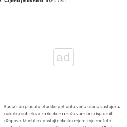
Cijena jelovnika:
10,60 USD
ad
Budući da plaćate otprilike pet puta veću cijenu sastojaka,
nekoliko sati izlaza za šankom može vam brzo isprazniti
džepove. Međutim, postoji nekoliko mjera koje možete