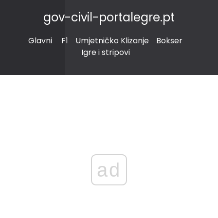
gov-civil-portalegre.pt
Glavni
F1
Umjetničko Klizanje
Bokser
Igre i stripovi
ad