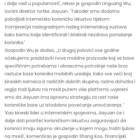
i dalje rasli u popularnosti', rekao je gospodin Linguang Wu,
izvršni direktor tvrtke Jiayuan. 'Također smo dodatno
poboljšali internetsko korisničko iskustvo tijekom
tromjesečja nadogradnjom našeg internetskog sustava
kako bismo bolje identificirali i blokirali nezdravo ponašanje
korisnika.'
Gospodin Wu je dodao, „U drugoj polovici ove godine
očekujemo predstaviti nove mobilne proizvode koji se bave
specifičnim potrebama i obrascima potrošnje naše brzo
rastuće baze korisnika mobilnih uređaja. Kako sve veći broj
kineskih samaca iz različitih dobnih skupina, razina dohotka i
regija traži ljubav na mreži putem više platformi, uvjereni
smo da Jiayuan ima ispravnu strategiju za rast naše
korisničke baze uz istodobno povećanje unovčavanja. '
'Kao kineski lider u internetskim spojevima, Jiayuan će i
dalje dati prioritet korisničkom iskustvu osiguravajući da
korisnici imaju sigurno okruženje u kojem mogu tražiti ljubav
na mreži', komentirao je gospodin Shang Koo, financijski