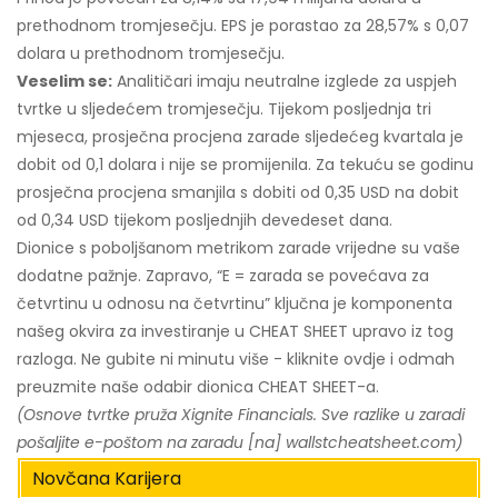
prethodnom tromjesečju. EPS je porastao za 28,57% s 0,07
dolara u prethodnom tromjesečju.
Veselim se:
Analitičari imaju neutralne izglede za uspjeh
tvrtke u sljedećem tromjesečju. Tijekom posljednja tri
mjeseca, prosječna procjena zarade sljedećeg kvartala je
dobit od 0,1 dolara i nije se promijenila. Za tekuću se godinu
prosječna procjena smanjila s dobiti od 0,35 USD na dobit
od 0,34 USD tijekom posljednjih devedeset dana.
Dionice s poboljšanom metrikom zarade vrijedne su vaše
dodatne pažnje. Zapravo, “E = zarada se povećava za
četvrtinu u odnosu na četvrtinu” ključna je komponenta
našeg okvira za investiranje u CHEAT SHEET upravo iz tog
razloga. Ne gubite ni minutu više - kliknite ovdje i odmah
preuzmite naše odabir dionica CHEAT SHEET-a.
(Osnove tvrtke pruža Xignite Financials. Sve razlike u zaradi
pošaljite e-poštom na zaradu [na] wallstcheatsheet.com)
Novčana Karijera