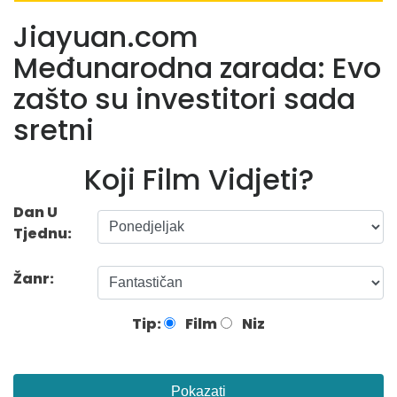
Jiayuan.com
Međunarodna zarada: Evo
zašto su investitori sada
sretni
Koji Film Vidjeti?
Dan U
Tjednu:
Žanr:
Tip:
Film
Niz
Pokazati