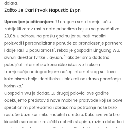
dolara.
Zašto Je Cari Prvak Napustio Espn
Upravljanje citiranjem:
'U drugom smo tromjesečju
zabilježili zdrav rast s neto prihodima koji su se povećali za
20,0% u odnosu na prošlu godinu jer su naši mobilni
proizvodi i personalizirane ponude za pronalaženje partnera
i dalje rasli u popularnosti', rekao je gospodin Linguang Wu,
izvršni direktor tvrtke Jiayuan. 'Također smo dodatno
poboljšali internetsko korisničko iskustvo tijekom
tromjesečja nadogradnjom našeg internetskog sustava
kako bismo bolje identificirali i blokirali nezdravo ponašanje
korisnika.'
Gospodin Wu je dodao, „U drugoj polovici ove godine
očekujemo predstaviti nove mobilne proizvode koji se bave
specifičnim potrebama i obrascima potrošnje naše brzo
rastuće baze korisnika mobilnih uređaja. Kako sve veći broj
kineskih samaca iz različitih dobnih skupina, razina dohotka i