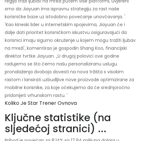
regija traži ljubav na mreži putem više platformi, uvjereni
smo da Jiayuan ima ispravnu strategiju za rast naše
korisničke baze uz istodobno povećanje unovčavanja. '
'Kao kineski lider u internetskim spojevima, Jiayuan će i
dalje dati prioritet korisničkom iskustvu osiguravajući da
korisnici imaju sigurno okruženje u kojem mogu tražiti ljubav
na mreži', komentirao je gospodin Shang Koo, financijski
direktor tvrtke Jiayuan. „U drugoj polovici ove godine
radujemo se što ćemo našu personaliziranu uslugu
pronalaženja dvoboja dovesti na nova tržišta s visokim
rastom i lansirati uzbudljive nove proizvode optimizirane za
mobilne korisnike, za koje očekujemo da će srednjoročno
pridonijeti vrhunskom rastu. '
Koliko Je Star Trener Ovnova
Ključne statistike (na
sljedećoj stranici) ...
Prihod je povećan za 8,14% sa 17,94 milijuna dolara u