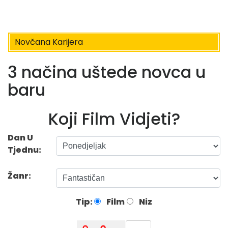
Novčana Karijera
3 načina uštede novca u
baru
Koji Film Vidjeti?
Dan U
Tjednu:
Žanr:
Tip:
Film
Niz