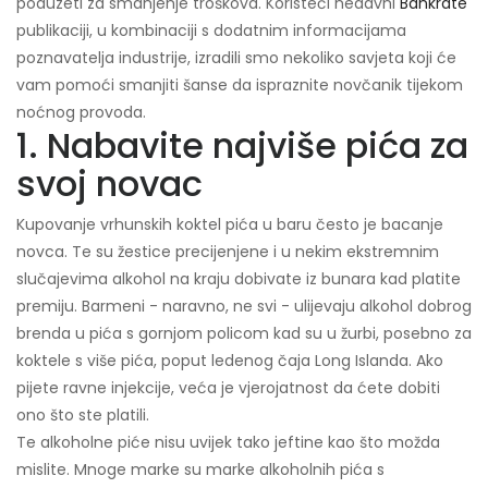
poduzeti za smanjenje troškova. Koristeći nedavni
Bankrate
publikaciji, u kombinaciji s dodatnim informacijama
poznavatelja industrije, izradili smo nekoliko savjeta koji će
vam pomoći smanjiti šanse da ispraznite novčanik tijekom
noćnog provoda.
1. Nabavite najviše pića za
svoj novac
Kupovanje vrhunskih koktel pića u baru često je bacanje
novca. Te su žestice precijenjene i u nekim ekstremnim
slučajevima alkohol na kraju dobivate iz bunara kad platite
premiju. Barmeni - naravno, ne svi - ulijevaju alkohol dobrog
brenda u pića s gornjom policom kad su u žurbi, posebno za
koktele s više pića, poput ledenog čaja Long Islanda. Ako
pijete ravne injekcije, veća je vjerojatnost da ćete dobiti
ono što ste platili.
Te alkoholne piće nisu uvijek tako jeftine kao što možda
mislite. Mnoge marke su marke alkoholnih pića s