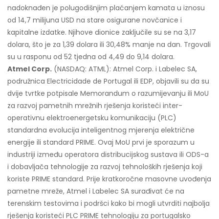
nadoknađen je polugodišnjim plaćanjem kamata u iznosu
od 14,7 milijuna USD na stare osigurane novčanice i
kapitalne izdatke. Njihove dionice zaključile su se na 3,17
dolara, što je za 1,39 dolara ili 30,48% manje na dan. Trgovali
su u rasponu od 52 tjedna od 4,49 do 9,14 dolara.
Atmel Corp.
(NASDAQ: ATML): Atmel Corp. i Labelec SA,
podružnica Electricidade de Portugal ili EDP, objavili su da su
dvije tvrtke potpisale Memorandum o razumijevanju ili MoU
za razvoj pametnih mrežnih rješenja koristeći inter-
operativnu elektroenergetsku komunikaciju (PLC)
standardna evolucija inteligentnog mjerenja električne
energije ili standard PRIME. Ovaj MoU prvi je sporazum u
industriji između operatora distribucijskog sustava ili ODS-a
i dobavljača tehnologije za razvoj tehnoloških rješenja koji
koriste PRIME standard. Prije kratkoročne masovne uvođenja
pametne mreže, Atmel i Labelec SA surađivat će na
terenskim testovima i podršci kako bi mogli utvrditi najbolja
rješenja koristeći PLC PRIME tehnologiju za portugalsko