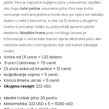
platiti. Pivo je najčešće kupljeno piće u barovima, otprilike
oko toga
četiri petine
volumena pića. Pivo koje košta
osnivanje novčana jedinica može doći po cijeni od nekoliko
dolara u nekim barovima, a više od 12 dolara u drugima,
ovisno o potražnji i koliko su pokrovitelji spremni platiti.
Nedavno
Skladište hrane
post na blogu iznosio je
informacije o tome kako barovi cijene alkoholna pića. Ako
naručite redoviti Cosmopolitan, bar vaš koktel određuje
ovako:
Votke od 1,5 unce = 1,20 dolara
.5 unci Cointreau = 70 centi
1,5 unce soka od brusnice = 12 centi
Iscijeđivanje vapna = 5 centi
Korica limete, ukras = 5 centi
Ukupno recept:
2,12 USD
Idealni trošak pića: 20 posto
Matematika: 2,12 USD x 5 = 10,60 USD