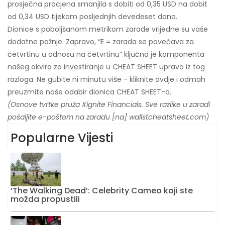
prosječna procjena smanjila s dobiti od 0,35 USD na dobit
od 0,34 USD tijekom posljednjih devedeset dana.
Dionice s poboljšanom metrikom zarade vrijedne su vaše
dodatne pažnje. Zapravo, “E = zarada se povećava za
četvrtinu u odnosu na četvrtinu” ključna je komponenta
našeg okvira za investiranje u CHEAT SHEET upravo iz tog
razloga. Ne gubite ni minutu više - kliknite ovdje i odmah
preuzmite naše odabir dionica CHEAT SHEET-a.
(Osnove tvrtke pruža Xignite Financials. Sve razlike u zaradi
pošaljite e-poštom na zaradu [na] wallstcheatsheet.com)
Popularne Vijesti
‘The Walking Dead’: Celebrity Cameo koji ste
možda propustili