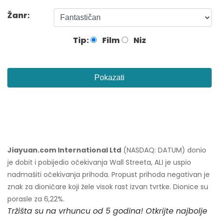
Žanr:
Tip:
Film
Niz
Pokazati
Jiayuan.com International Ltd
(NASDAQ: DATUM) donio
je dobit i pobijedio očekivanja Wall Streeta, ALI je uspio
nadmašiti očekivanja prihoda. Propust prihoda negativan je
znak za dioničare koji žele visok rast izvan tvrtke. Dionice su
porasle za 6,22%.
Tržišta su na vrhuncu od 5 godina! Otkrijte najbolje