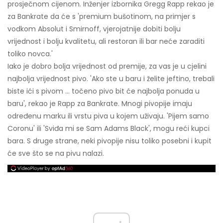
prosječnom cijenom. Inženjer izbornika Gregg Rapp rekao je
za Bankrate da će s 'premium bušotinom, na primjer s
vodkom Absolut i Smirnoff, vjerojatnije dobiti bolju
vrijednost i bolju kvalitetu, ali restoran ili bar neće zaraditi
toliko novca.'
Iako je dobro bolja vrijednost od premije, za vas je u cjelini
najbolja vrijednost pivo. 'Ako ste u baru i želite jeftino, trebali
biste ići s pivom ... točeno pivo bit će najbolja ponuda u
baru', rekao je Rapp za Bankrate. Mnogi pivopije imaju
određenu marku ili vrstu piva u kojem uživaju. 'Pijem samo
Coronu' ili 'Sviđa mi se Sam Adams Black', mogu reći kupci
bara. S druge strane, neki pivopije nisu toliko posebni i kupit
će sve što se na pivu nalazi.