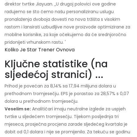
direktor tvrtke Jiayuan. „U drugoj polovici ove godine
radujemo se što ćemo našu personaliziranu uslugu
pronalaženja dvoboja dovesti na nova tržišta s visokim
rastom i lansirati uzbudljive nove proizvode optimizirane za
mobilne korisnike, za koje očekujemo da će srednjoročno
pridonijeti vrhunskom rastu. '
Koliko Je Star Trener Ovnova
Ključne statistike (na
sljedećoj stranici) ...
Prihod je povećan za 8,14% sa 17,94 milijuna dolara u
prethodnom tromjesečju. EPS je porastao za 28,57% s 0,07
dolara u prethodnom tromjesečju.
Veselim se:
Analitičari imaju neutralne izglede za uspjeh
tvrtke u sljedećem tromjesečju. Tijekom posljednja tri
mjeseca, prosječna procjena zarade sljedećeg kvartala je
dobit od 0,1 dolara i nije se promijenila. Za tekuću se godinu