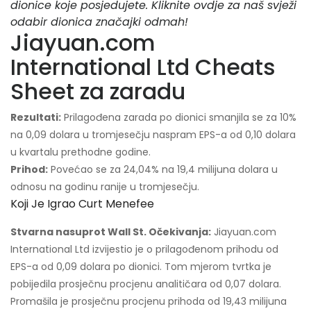
dionice koje posjedujete. Kliknite ovdje za naš svježi
odabir dionica značajki odmah!
Jiayuan.com
International Ltd Cheats
Sheet za zaradu
Rezultati:
Prilagođena zarada po dionici smanjila se za 10%
na 0,09 dolara u tromjesečju naspram EPS-a od 0,10 dolara
u kvartalu prethodne godine.
Prihod:
Povećao se za 24,04% na 19,4 milijuna dolara u
odnosu na godinu ranije u tromjesečju.
Koji Je Igrao Curt Menefee
Stvarna nasuprot Wall St. Očekivanja:
Jiayuan.com
International Ltd izvijestio je o prilagođenom prihodu od
EPS-a od 0,09 dolara po dionici. Tom mjerom tvrtka je
pobijedila prosječnu procjenu analitičara od 0,07 dolara.
Promašila je prosječnu procjenu prihoda od 19,43 milijuna