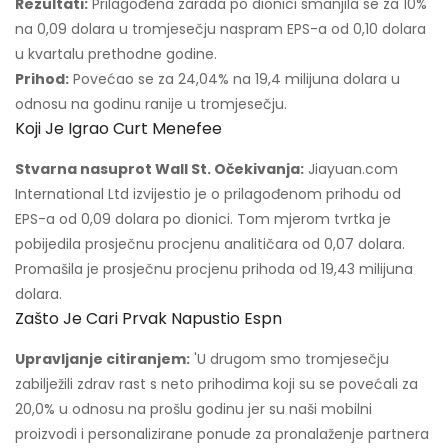
Rezultati:
Prilagođena zarada po dionici smanjila se za 10%
na 0,09 dolara u tromjesečju naspram EPS-a od 0,10 dolara
u kvartalu prethodne godine.
Prihod:
Povećao se za 24,04% na 19,4 milijuna dolara u
odnosu na godinu ranije u tromjesečju.
Koji Je Igrao Curt Menefee
Stvarna nasuprot Wall St. Očekivanja:
Jiayuan.com
International Ltd izvijestio je o prilagođenom prihodu od
EPS-a od 0,09 dolara po dionici. Tom mjerom tvrtka je
pobijedila prosječnu procjenu analitičara od 0,07 dolara.
Promašila je prosječnu procjenu prihoda od 19,43 milijuna
dolara.
Zašto Je Cari Prvak Napustio Espn
Upravljanje citiranjem:
'U drugom smo tromjesečju
zabilježili zdrav rast s neto prihodima koji su se povećali za
20,0% u odnosu na prošlu godinu jer su naši mobilni
proizvodi i personalizirane ponude za pronalaženje partnera