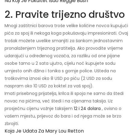
Na Koji Je Fakultet Išao Reggie Bush
2. Pravite trijezno društvo
Mnogi zaštitnici barova troše velike količine novca kupujući
pića za spoj ili nekoga koga pokušavaju impresionirati. Ovaj
trošak možete uvelike smanjiti za šankom jednostavnim
pronalaženjem trijeznog pratitelja. Ako provodite vrijeme
udarajući u određenog vozača, za razliku od one pijane
osobe tamo u 2 sata ujutro, cijelu noć kupujete sodu
umjesto onih džina i tonika s gornje police. Ušteda na
troškovima iznosi oko 8 USD po piću (2 USD za sodu
naspram oko 10 USD za koktel za vaš spoj).
Imati prisebnog prijatelja, krilca ili spoja ne samo da štedi
novac na pićima, već štedi i na cijenama taksija. Uz
prosječnu cijenu vožnje taksijem
12 i 24 dolara
, ovisno o
vašem mjestu, prijevoz do bara i od njega može se brzo
zbrojiti.
Koja Je Udata Za Mary Lou Retton