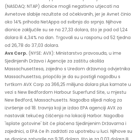
(NASDAQ: NTAP) dionice mogli negativno utjecati na
Avnetove slabije rezultate od očekivanih, jer je Avnet činio
oko 14% prihoda NetAppa od svibnja do srpnja. Njihove
dionice zaključile su se na 27,33 dolara, što je pad od 1,24
dolara ili 4,34% na dan. Trgovali su u rasponu od 52 tjedna
od 26,78 do 37,03 dolara.
Avx Corp.
(NYSE: AVX): Ministarstvo pravosuđa, u ime
Sjedinjenih Država i Agencije za zaštitu okoliša
Massachusettesa, zajedno s Uredom državnog odvjetnika
Massachusettsa, priopćilo je da su postigli nagodbu s
tvrtkom AVX Corp za 366,25 milijuna dolara plus kamate u
vezi s New Bedfordom Harbour Superfund Site, u mjestu
New Bedford, Massachusetts. Nagodba slijedi nalog za
izvršenje od 18. travnja koji je izdao EPA agenciji AVX za
nastavak tekućeg čišćenja na lokaciji Harbor. Nagodba
'isplate gotovine' bit će plaćena Sjedinjenim Državama i
zajednici, a EPA će ih zadržati za upotrebu u luci. Njihove su
se dionice zatvorile na 9,36 dolara, što je za 0,03 dolara ili