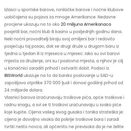
Izlasci u sportske barove, ronilačke barove i noćne klubove
uobičajena su pojava za mnoge Amerikance. Nedavne
procjene ukazuju na to oko
20 milijuna Amerikanaca
posjetili bar, noćni klub ili kasino u posljednjih godinu dana.
Neki noćni provoditelji biraju svoj omiljeni bar i redovito
posjećuju taj posao, dok se drugi druže u drugom baru iz
tjedna u tjedan ili iz mjeseca u mjesec. Iako su ovi barovi
mjesta za druženje, oni su i poslovna mjesta, a njihov je cilj
u konačnici zaraditi prihod i ostvariti dobit. Podaci iz
IBISWorld
ukazuje na to da barsko poslovanje u SAD-u
zapošljava otprilike 370 000 ljudi i donosi godišnji prihod od
24 milijarde dolara.
Vlasnici barova izračunavaju troškove pića, opće troškove i
radnu snagu, a svi se ti troškovi uračunavaju u svako piće
koje kupite. Cijena vašeg sivog gusaka i tonika strateška je:
cijena je dovoljno visoka da pokrije troškove bara i zaradi
tvrtki nešto novca, ali općenito ne previsoka da je ne želite