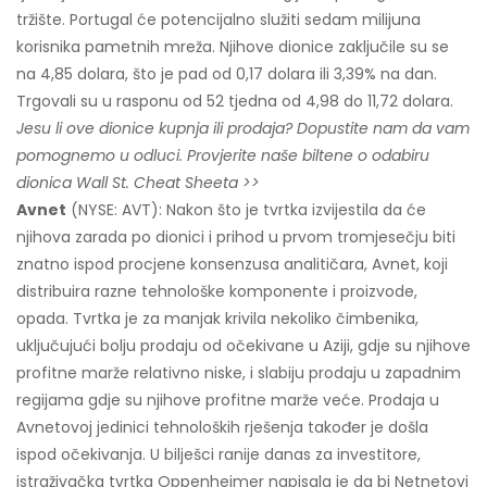
tržište. Portugal će potencijalno služiti sedam milijuna
korisnika pametnih mreža. Njihove dionice zaključile su se
na 4,85 dolara, što je pad od 0,17 dolara ili 3,39% na dan.
Trgovali su u rasponu od 52 tjedna od 4,98 do 11,72 dolara.
Jesu li ove dionice kupnja ili prodaja? Dopustite nam da vam
pomognemo u odluci. Provjerite naše biltene o odabiru
dionica Wall St. Cheat Sheeta >>
Avnet
(NYSE: AVT): Nakon što je tvrtka izvijestila da će
njihova zarada po dionici i prihod u prvom tromjesečju biti
znatno ispod procjene konsenzusa analitičara, Avnet, koji
distribuira razne tehnološke komponente i proizvode,
opada. Tvrtka je za manjak krivila nekoliko čimbenika,
uključujući bolju prodaju od očekivane u Aziji, gdje su njihove
profitne marže relativno niske, i slabiju prodaju u zapadnim
regijama gdje su njihove profitne marže veće. Prodaja u
Avnetovoj jedinici tehnoloških rješenja također je došla
ispod očekivanja. U bilješci ranije danas za investitore,
istraživačka tvrtka Oppenheimer napisala je da bi Netnetovi