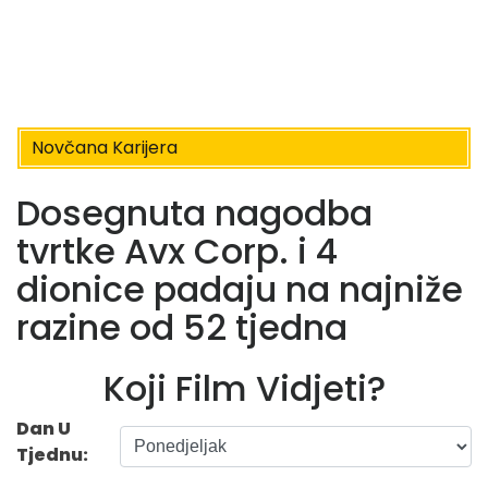
Novčana Karijera
Dosegnuta nagodba
tvrtke Avx Corp. i 4
dionice padaju na najniže
razine od 52 tjedna
Koji Film Vidjeti?
Dan U
Tjednu: