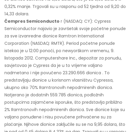
0,32% manje. Trgovali su u rasponu od 52 tjedna od 9,20 do
14,33 dolara.
Čempres Semiconducto
r (NASDAQ: CY): Cypress
Semiconductor najavio je završetak svoje početne ponude
za sve izvanredne dionice Ramtron International
Corporation (NASDAQ: RMTR). Period početne ponude
istekao je u 12:00 ponoći, po newyorškom vremenu, 9.
listopada 2012. Computershare Inc., depozitar za ponudu,
savjetovao je Cypress da je u to vrijeme valjano
nadmetano i nije povučeno 23.290.666 dionica . To
predstavljaju dionice u korisnom vlasništvu Cypressa,
ukupno oko 70% Ramtronovih nepodmirenih dionica.
Natjerano je dodatnih 559.785 dionica, podložnih
postupcima zajamčene isporuke, što predstavlja približno
2% Ramtronovih nepodmirenih dionica. Sve dionice koje su
valjano ponuđene i nisu povučene prihvaćene su za
plaćanje. Njihove dionice zaključile su se na 9,95 dolara, što
je pad od 0,45 dolara ili 4,33% na dan. Trgovali su u rasponu