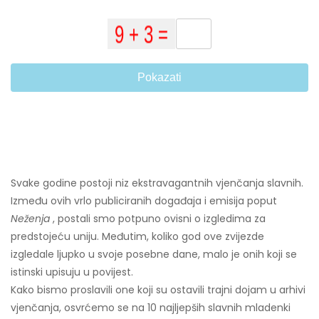
Pokazati
Svake godine postoji niz ekstravagantnih vjenčanja slavnih.
Između ovih vrlo publiciranih događaja i emisija poput
Neženja
, postali smo potpuno ovisni o izgledima za
predstojeću uniju. Međutim, koliko god ove zvijezde
izgledale ljupko u svoje posebne dane, malo je onih koji se
istinski upisuju u povijest.
Kako bismo proslavili one koji su ostavili trajni dojam u arhivi
vjenčanja, osvrćemo se na 10 najljepših slavnih mladenki