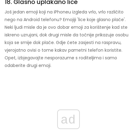
18. Glasno uplakano lice
Još jedan emoji koji na iPhoneu izgleda vrlo, vrlo različito
nego na Android telefonu? Emojiji 'lice koje glasno plače'.
Neki ljudi misle da je ovo dobar emoji za korištenje kad ste
iskreno uzrujani, dok drugi misle da točnije prikazuje osobu
koja se smije dok plače. Gdje ćete zasjesti na raspravu,
vjerojatno ovisi o tome kakav pametni telefon koristite.
Opet, izbjegavajte nesporazume s roditeljima i samo
odaberite drugi emoji.
ad