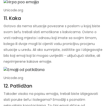
Unicode.org
11. Kaka
Gotovo da nema situacije povezane s poslom u kojoj biste
svom šefu trebali slati emotikone s kakvicama. Ovisno o
vrsti radnog mjesta i odnosu koji imate sa svojim timom,
kolega ili dvoje mogli bi cijeniti vašu pronicljivu procjenu
situacije u uredu. Ali ako sumnjate, zaštitite ga i izbjegavajte
bilo koji emoji koji bi mogao uvrijediti - uključujući slatke, ali
neprimjerene kakave emojije.
Unicode.org
12. Patlidžan
Također visoko na popisu emojija, trebali biste izbjegavati
slati poruke šefu i kolegama? Emodžiji s poznatim
seksualnim konotacijama. To čini emoji sličice od