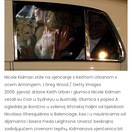
Nicole Kidman stiže na vjenčanje s Keithom Urbanom s
ocem Antonyjem. | Greg Wood / Getty Images
2006. pjevač države Keith Urban i glumica Nicole Kidman
vezali su čvor u Sydneyu u Australiji. Glumica s popisa A
izgledala je ikonično u svilenoj šifonskoj haljini od bjelokosti
Nicolasa Ghesquièrea iz Balenciage, kao i u naušnicama od
dijamanta i bisera Freda Leightona. Unatoč beskrajno
zadivljujućem crvenom tepihu, Kidmanova vjenčanica bit