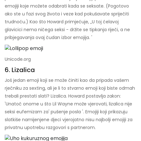
emojiji koje možete odabrati kada se seksate. (Pogotovo
ako ste u fazi svog života i veze kad pokušavate spriječiti
trudnoću.) Kao što Howard primjećuje, „U toj ćelavoj
glavicici nema ničega seksi - držite se tipkanja riječi, a ne
pribjegavanja ovaj čudan izbor emojija. '
Unicode.org
6. Lizalica
Još jedan emoji koji se može činiti kao da pripada vašem
rječniku za sexting, ali je li to stvarno emoji koji biste odmah
trebali prestati slati? Lizalica. Howard postavlja zakon:
'Unatoč onome u što Lil Wayne može vjerovati, lizalica nije
seksi eufemizam za' pušenje posla '. Emojiji koji prikazuju
slatkiše namijenjene djeci vjerojatno nisu najbolji emojiji za
privatnu upotrebu razgovori s partnerom.