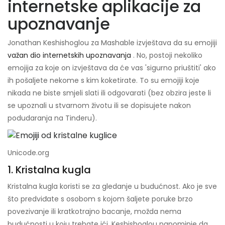
internetske aplikacije za
upoznavanje
Jonathan Keshishoglou za Mashable izvještava da su emojiji
važan dio internetskih upoznavanja
. No, postoji nekoliko
emojija za koje on izvještava da će vas 'sigurno priuštiti' ako
ih pošaljete nekome s kim koketirate. To su emojiji koje
nikada ne biste smjeli slati ili odgovarati (bez obzira jeste li
se upoznali u stvarnom životu ili se dopisujete nakon
podudaranja na Tinderu).
Unicode.org
1. Kristalna kugla
Kristalna kugla koristi se za gledanje u budućnost. Ako je sve
što predviđate s osobom s kojom šaljete poruke brzo
povezivanje ili kratkotrajno bacanje, možda nema
budućnosti u koju trebate ići. Keshishoglou napominje da