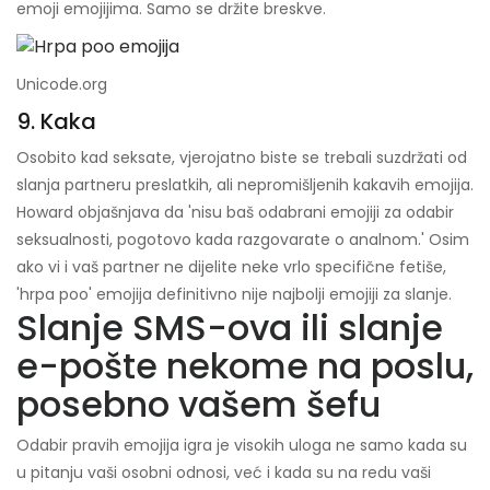
emoji emojijima. Samo se držite breskve.
Unicode.org
9. Kaka
Osobito kad seksate, vjerojatno biste se trebali suzdržati od
slanja partneru preslatkih, ali nepromišljenih kakavih emojija.
Howard objašnjava da 'nisu baš odabrani emojiji za odabir
seksualnosti, pogotovo kada razgovarate o analnom.' Osim
ako vi i vaš partner ne dijelite neke vrlo specifične fetiše,
'hrpa poo' emojija definitivno nije najbolji emojiji za slanje.
Slanje SMS-ova ili slanje
e-pošte nekome na poslu,
posebno vašem šefu
Odabir pravih emojija igra je visokih uloga ne samo kada su
u pitanju vaši osobni odnosi, već i kada su na redu vaši