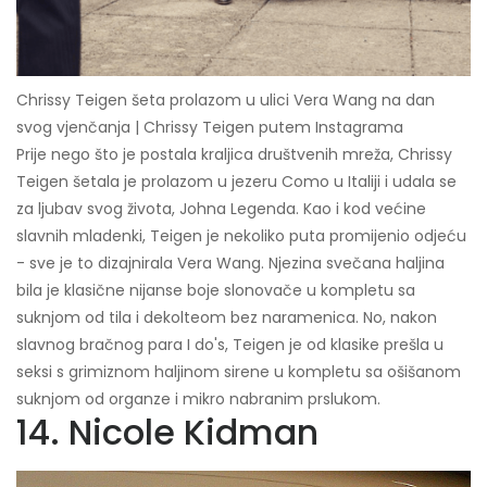
Chrissy Teigen šeta prolazom u ulici Vera Wang na dan
svog vjenčanja | Chrissy Teigen putem Instagrama
Prije nego što je postala kraljica društvenih mreža, Chrissy
Teigen šetala je prolazom u jezeru Como u Italiji i udala se
za ljubav svog života, Johna Legenda. Kao i kod većine
slavnih mladenki, Teigen je nekoliko puta promijenio odjeću
- sve je to dizajnirala Vera Wang. Njezina svečana haljina
bila je klasične nijanse boje slonovače u kompletu sa
suknjom od tila i dekolteom bez naramenica. No, nakon
slavnog bračnog para I do's, Teigen je od klasike prešla u
seksi s grimiznom haljinom sirene u kompletu sa ošišanom
suknjom od organze i mikro nabranim prslukom.
14. Nicole Kidman