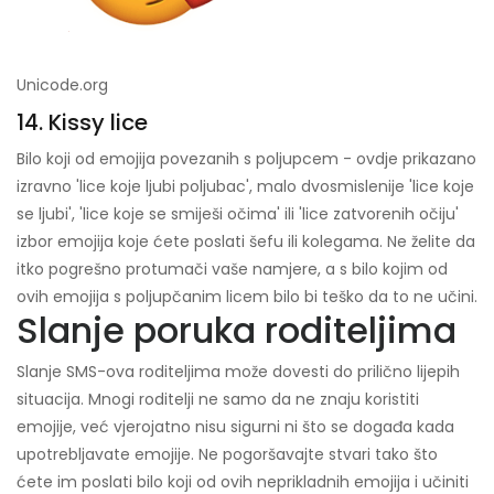
Unicode.org
14. Kissy lice
Bilo koji od emojija povezanih s poljupcem - ovdje prikazano
izravno 'lice koje ljubi poljubac', malo dvosmislenije 'lice koje
se ljubi', 'lice koje se smiješi očima' ili 'lice zatvorenih očiju'
izbor emojija koje ćete poslati šefu ili kolegama. Ne želite da
itko pogrešno protumači vaše namjere, a s bilo kojim od
ovih emojija s poljupčanim licem bilo bi teško da to ne učini.
Slanje poruka roditeljima
Slanje SMS-ova roditeljima može dovesti do prilično lijepih
situacija. Mnogi roditelji ne samo da ne znaju koristiti
emojije, već vjerojatno nisu sigurni ni što se događa kada
upotrebljavate emojije. Ne pogoršavajte stvari tako što
ćete im poslati bilo koji od ovih neprikladnih emojija i učiniti