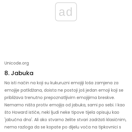
ad
Unicode.org
8. Jabuka
Na isti način na koji su kukuruzni emojiji loša zamjena za
emojije patlidžana, doista ne postoji još jedan emoji koji se
približava trenutno prepoznatljivim emojijima breskve.
Nemamo ništa protiv emojija od jabuka, sami po sebi. I kao
što Howard ističe, neki ljudi neke tipove tijela opisuju kao
'jabučna dna'. Ali ako stvarno želite stvari zadržati klasičnim,
nema razloga da se kopate po dijelu voća na tipkovnici s