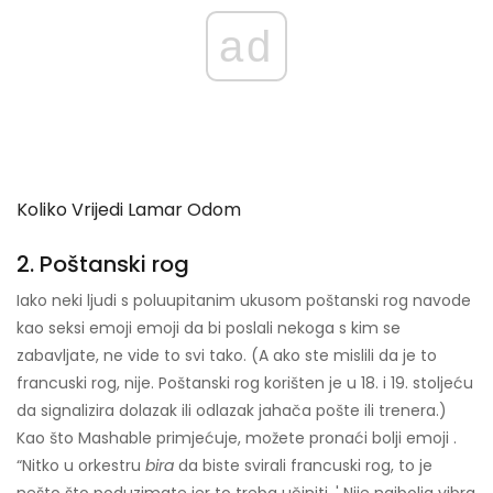
ad
Koliko Vrijedi Lamar Odom
2. Poštanski rog
Iako neki ljudi s poluupitanim ukusom poštanski rog navode
kao seksi emoji emoji da bi poslali nekoga s kim se
zabavljate, ne vide to svi tako. (A ako ste mislili da je to
francuski rog, nije. Poštanski rog korišten je u 18. i 19. stoljeću
da signalizira dolazak ili odlazak jahača pošte ili trenera.)
Kao što Mashable primjećuje, možete pronaći bolji emoji .
“Nitko u orkestru
bira
da biste svirali francuski rog, to je