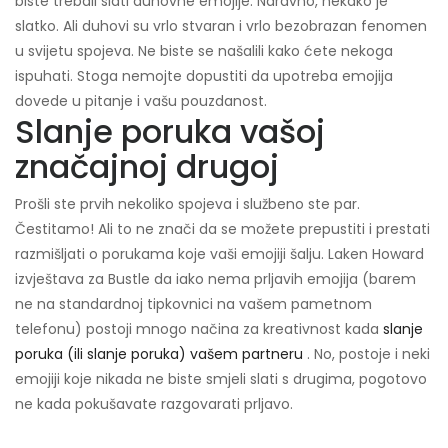
biste trebali slati duhovne emojije. Naravno, nekako je
slatko. Ali duhovi su vrlo stvaran i vrlo bezobrazan fenomen
u svijetu spojeva. Ne biste se našalili kako ćete nekoga
ispuhati. Stoga nemojte dopustiti da upotreba emojija
dovede u pitanje i vašu pouzdanost.
Slanje poruka vašoj
značajnoj drugoj
Prošli ste prvih nekoliko spojeva i službeno ste par.
Čestitamo! Ali to ne znači da se možete prepustiti i prestati
razmišljati o porukama koje vaši emojiji šalju. Laken Howard
izvještava za Bustle da iako nema prljavih emojija (barem
ne na standardnoj tipkovnici na vašem pametnom
telefonu) postoji mnogo načina za kreativnost kada
slanje
poruka (ili slanje poruka) vašem partneru
. No, postoje i neki
emojiji koje nikada ne biste smjeli slati s drugima, pogotovo
ne kada pokušavate razgovarati prljavo.