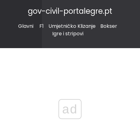
gov-civil-portalegre.pt
Glavni
F1
Umjetničko Klizanje
Bokser
Igre i stripovi
ad