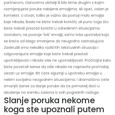
partnerom, članovima obitelji ili bilo kime drugim s kojim
razmjenjujete poruke nabijene emojijima. Ali opet, važan je
kontekst. U stvari, toliko je važno da postoji malo emojija
koje nikada, ikada ne biste trebali koristiti, ali puno toga što
biste trebali prestati koristiti u određenim situacijama.
Uostalom, ne postoje 'loši' emojiji, samo loša upotreba koja
se kreće od blago smanjene do neugodno zastrašujuće.
Zaokružili smo nekoliko različitih tekstualnih situacija i
odgovarajuće emojije koje biste trebali prestati
upotrebljavati i nikada više ne upotrebljavati. Pročitajte kako
biste povećali šanse da više nikada ne napravite promašaj
vezan uz emojije. Bit ćete sigurniji u upotrebu emojija u
nekim socijalno nezgodnim situacijama. I dramatično ćete
smanjiti šanse za slanje poruke da će primatelj doći u
iskušenje na snimku zaslona iz svih pogrešnih razloga.
Slanje poruka nekome
koga ste upoznali putem