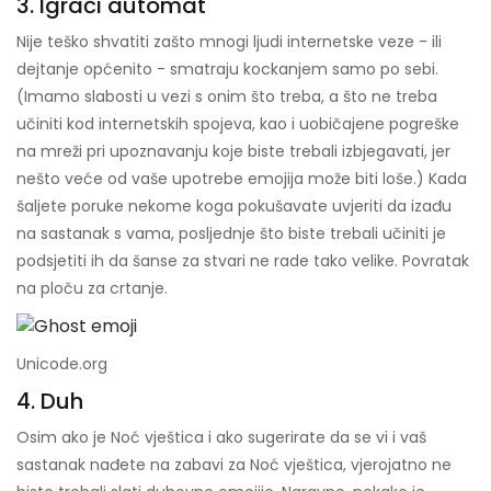
3. Igraći automat
Nije teško shvatiti zašto mnogi ljudi internetske veze - ili
dejtanje općenito - smatraju kockanjem samo po sebi.
(Imamo slabosti u vezi s onim što treba, a što ne treba
učiniti kod internetskih spojeva, kao i uobičajene pogreške
na mreži pri upoznavanju koje biste trebali izbjegavati, jer
nešto veće od vaše upotrebe emojija može biti loše.) Kada
šaljete poruke nekome koga pokušavate uvjeriti da izađu
na sastanak s vama, posljednje što biste trebali učiniti je
podsjetiti ih da šanse za stvari ne rade tako velike. Povratak
na ploču za crtanje.
Unicode.org
4. Duh
Osim ako je Noć vještica i ako sugerirate da se vi i vaš
sastanak nađete na zabavi za Noć vještica, vjerojatno ne