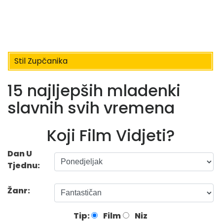
Stil Zupčanika
15 najljepših mladenki
slavnih svih vremena
Koji Film Vidjeti?
Dan U
Tjednu:
Žanr:
Tip:
Film
Niz