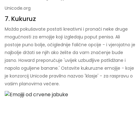
Unicode.org
7. Kukuruz
Možda pokušavate postati kreativni i pronaći neke druge
mogućnosti za emojije koji izgledaju poput penisa. Ali
postoje puno bolje, očiglednije falične opcije - i vjerojatno je
najbolje držati se njih ako želite da vam značenje bude
jasno. Howard preporučuje 'uvijek uzbudljive patlidžane i
napola oguljene banane.' Ostavite kukuruzne emojije - koje
je konzorcij Unicode pravilno nazvao 'klasje' - za raspravu o
vašim planovima večere.