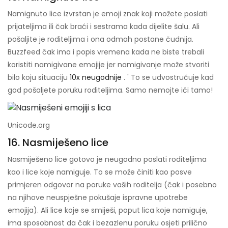
Namignuto lice izvrstan je emoji znak koji možete poslati
prijateljima ili čak braći i sestrama kada dijelite šalu. Ali
pošaljite je roditeljima i ona odmah postane čudnija.
Buzzfeed čak ima i popis vremena kada ne biste trebali
koristiti namigivane emojije jer namigivanje može stvoriti
bilo koju situaciju
10x neugodnije
. ' To se udvostručuje kad
god pošaljete poruku roditeljima. Samo nemojte ići tamo!
Unicode.org
16. Nasmiješeno lice
Nasmiješeno lice gotovo je neugodno poslati roditeljima
kao i lice koje namiguje. To se može činiti kao posve
primjeren odgovor na poruke vaših roditelja (čak i posebno
na njihove neuspješne pokušaje ispravne upotrebe
emojija). Ali lice koje se smiješi, poput lica koje namiguje,
ima sposobnost da čak i bezazlenu poruku osjeti prilično