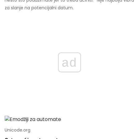
nešto što poduzimate jer to treba učiniti. ' Nije najbolja vibra
za slanje na potencijalni datum.
ad
Unicode.org