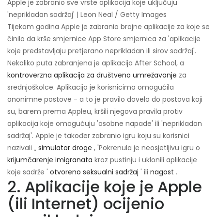
Apple je zabranio sve vrste aplikacija koje uključuju
'neprikladan sadržaj' | Leon Neal / Getty Images
Tijekom godina Apple je zabranio brojne aplikacije za koje se
činilo da krše smjernice App Store smjernica za 'aplikacije
koje predstavljaju pretjerano neprikladan ili sirov sadržaj'.
Nekoliko puta zabranjena je aplikacija After School, a
kontroverzna aplikacija za društveno umrežavanje
za
srednjoškolce. Aplikacija je korisnicima omogućila
anonimne postove - a to je pravilo dovelo do postova koji
su, barem prema Appleu, kršili njegova pravila protiv
aplikacija koje omogućuju 'osobne napade' ili 'neprikladan
sadržaj'. Apple je također zabranio igru ​​koju su korisnici
nazivali „
simulator droge
, 'Pokrenula je neosjetljivu igru ​​o
krijumčarenje imigranata
kroz pustinju i uklonili aplikacije
koje sadrže '
otvoreno seksualni sadržaj
' ili
nagost
.
2. Aplikacije koje je Apple
(ili Internet) ocijenio