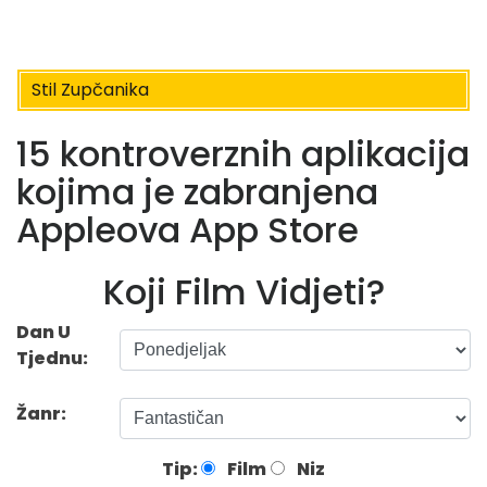
Stil Zupčanika
15 kontroverznih aplikacija
kojima je zabranjena
Appleova App Store
Koji Film Vidjeti?
Dan U
Tjednu:
Žanr:
Tip:
Film
Niz