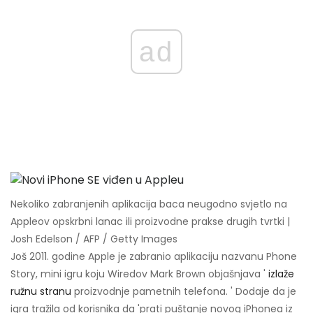
ad
Nekoliko zabranjenih aplikacija baca neugodno svjetlo na
Appleov opskrbni lanac ili proizvodne prakse drugih tvrtki |
Josh Edelson / AFP / Getty Images
Još 2011. godine Apple je zabranio aplikaciju nazvanu Phone
Story, mini igru ​​koju Wiredov Mark Brown objašnjava '
izlaže
ružnu stranu
proizvodnje pametnih telefona. ' Dodaje da je
igra tražila od korisnika da 'prati puštanje novog iPhonea iz