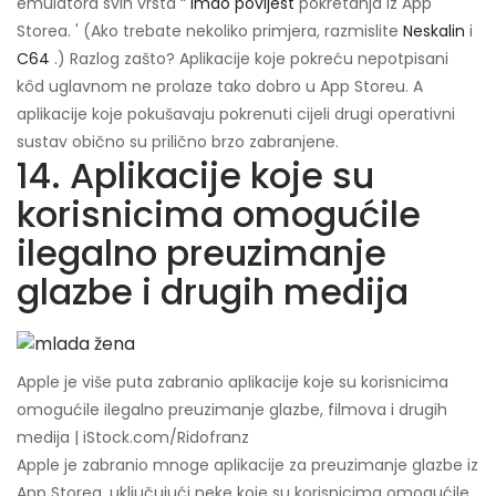
emulatora svih vrsta “
imao povijest
pokretanja iz App
Storea. ' (Ako trebate nekoliko primjera, razmislite
Neskalin
i
C64
.) Razlog zašto? Aplikacije koje pokreću nepotpisani
kôd uglavnom ne prolaze tako dobro u App Storeu. A
aplikacije koje pokušavaju pokrenuti cijeli drugi operativni
sustav obično su prilično brzo zabranjene.
14. Aplikacije koje su
korisnicima omogućile
ilegalno preuzimanje
glazbe i drugih medija
Apple je više puta zabranio aplikacije koje su korisnicima
omogućile ilegalno preuzimanje glazbe, filmova i drugih
medija | iStock.com/Ridofranz
Apple je zabranio mnoge aplikacije za preuzimanje glazbe iz
App Storea, uključujući neke koje su korisnicima omogućile