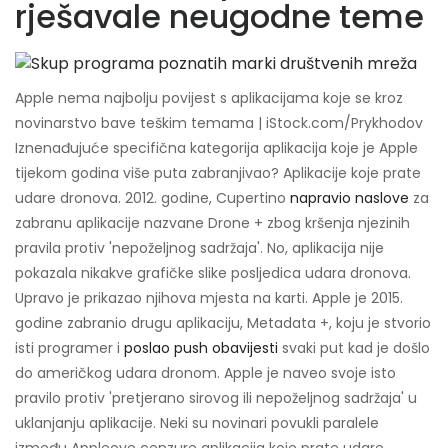
rješavale neugodne teme
Apple nema najbolju povijest s aplikacijama koje se kroz
novinarstvo bave teškim temama | iStock.com/Prykhodov
Iznenađujuće specifična kategorija aplikacija koje je Apple
tijekom godina više puta zabranjivao? Aplikacije koje prate
udare dronova. 2012. godine, Cupertino
napravio naslove
za
zabranu aplikacije nazvane Drone + zbog kršenja njezinih
pravila protiv 'nepoželjnog sadržaja'. No, aplikacija nije
pokazala nikakve grafičke slike posljedica udara dronova.
Upravo je prikazao njihova mjesta na karti. Apple je 2015.
godine zabranio drugu aplikaciju, Metadata +, koju je stvorio
isti programer i
poslao push obavijesti
svaki put kad je došlo
do američkog udara dronom. Apple je naveo svoje isto
pravilo protiv 'pretjerano sirovog ili nepoželjnog sadržaja' u
uklanjanju aplikacije. Neki su novinari povukli paralele