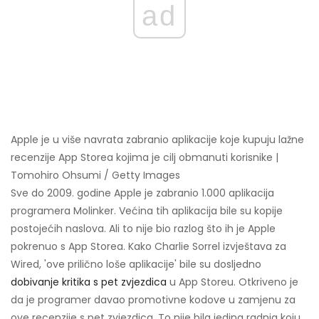
ad
Apple je u više navrata zabranio aplikacije koje kupuju lažne
recenzije App Storea kojima je cilj obmanuti korisnike |
Tomohiro Ohsumi / Getty Images
Sve do 2009. godine Apple je zabranio 1.000 aplikacija
programera Molinker. Većina tih aplikacija bile su kopije
postojećih naslova. Ali to nije bio razlog što ih je Apple
pokrenuo s App Storea. Kako Charlie Sorrel izvještava za
Wired, 'ove prilično loše aplikacije' bile su dosljedno
dobivanje kritika s pet zvjezdica
u App Storeu. Otkriveno je
da je programer davao promotivne kodove u zamjenu za
ove recenzije s pet zvjezdica. To nije bila jedina radnja koju