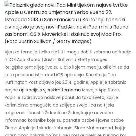
Vjerske teme je teško riješiti i mogu dobiti zabranu aplikacije
iz iOS App Storea | Justin Sullivan / Getty Images
Religijske teme ljepljive su u bilo kojem mediju, ali čini se da
je to posebno istina kod iOS aplikacija. Kao što je The
Huffington Post objavio još 2014. godine, Apple je zabranio
brojne
aplikacije s vjerskim temama
iz svoje App Store.
Popis je sadržavao naslove poput Ja tako sveto, koji je
korisnicima omogućio da zalijepe svoja lica na tijela
religioznih ličnosti i Židov ili ne Židov, koji je navodno
informirao korisnike koje su poznate osobe i javne osobe
Židovi. Apple je također zabranio iSlam Muhammad, koji je
korisnicima pokazivao 'nasilne i mrske dijelove Kur'ana koji