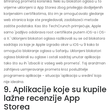
šifriranog prometa korisnika. Neki su blokatori oglasa u to
vrijeme uklonjeni iz App Storea zbog privilegija dodijeljenih
korijenskim certifikatima, što im je omogućavalo gledanje
web stranica koje ste pregledavali, zaobilazeći metode
zaštite podataka. Kao što TechCrunch primjećuje, Apple
samo 'pažljivo odobrava root certifikate putem iOS-a i OS-
a X.' Uklonjeni blokatori oglasa razlikovali su se od blokatora
sadržaja za koje je Apple izgradio okvir u iOS-u 9 kako bi
omogućio blokiranje oglasa u Safariju. Uklonjeni blokatori
oglasa blokirali su oglase i ostali sadržaj unutar aplikacija
tako što su ih 'izbacili iz vašeg web prometa'. Taj aranžman
zahtijeva usmjeravanje prometa kroz poslužitelje
programera aplikacije - situacija 'aplikacija u sredini' koja
nije idealna.
9. Aplikacije koje su kupile
lažne recenzije App
Storea