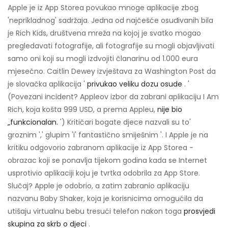
Apple je iz App Storea povukao mnoge aplikacije zbog
'neprikladnog' sadržaja. Jedna od najčešće osuđivanih bila
je Rich Kids, društvena mreža na kojoj je svatko mogao
pregledavati fotografije, ali fotografije su mogli objavljivati ​​
samo oni koji su mogli izdvojiti članarinu od 1.000 eura
mjesečno. Caitlin Dewey izvještava za Washington Post da
je slovačka aplikacija '
privukao veliku dozu osude
. '
(Povezani incident? Appleov izbor da zabrani aplikaciju I Am
Rich, koja košta 999 USD, a prema Appleu,
nije bio
„funkcionalan.
') Kritičari bogate djece nazvali su to'
groznim ',' glupim 'i' fantastično smiješnim '. I Apple je na
kritiku odgovorio zabranom aplikacije iz App Storea -
obrazac koji se ponavlja tijekom godina kada se Internet
usprotivio aplikaciji koju je tvrtka odobrila za App Store.
Slučaj? Apple je odobrio, a zatim zabranio aplikaciju
nazvanu Baby Shaker, koja je korisnicima omogućila da
utišaju virtualnu bebu tresući telefon nakon toga
prosvjedi
skupina za skrb o djeci
.