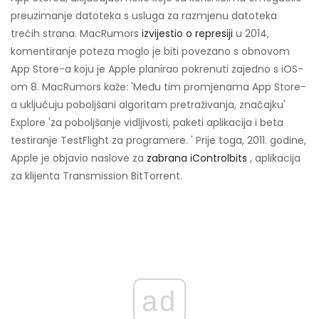
preuzimanje datoteka s usluga za razmjenu datoteka
trećih strana. MacRumors
izvijestio o represiji
u 2014,
komentiranje poteza moglo je biti povezano s obnovom
App Store-a koju je Apple planirao pokrenuti zajedno s iOS-
om 8. MacRumors kaže: 'Među tim promjenama App Store-
a uključuju poboljšani algoritam pretraživanja, značajku'
Explore 'za poboljšanje vidljivosti, paketi aplikacija i beta
testiranje TestFlight za programere. ' Prije toga, 2011. godine,
Apple je objavio naslove za
zabrana iControlbits
, aplikacija
za klijenta Transmission BitTorrent.
ad