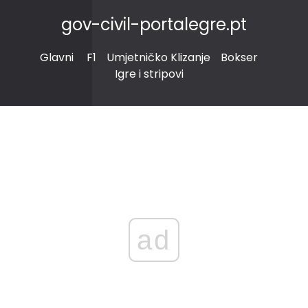
gov-civil-portalegre.pt
Glavni
F1
Umjetničko Klizanje
Bokser
Igre i stripovi
ad