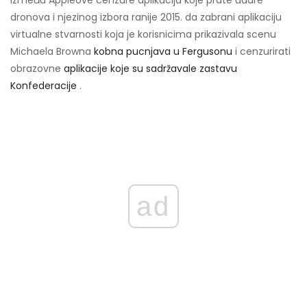
između Appleove cenzure aplikacija koje prate udare
dronova i njezinog izbora ranije 2015. da zabrani aplikaciju
virtualne stvarnosti koja je korisnicima prikazivala scenu
Michaela Browna
kobna pucnjava u Fergusonu
i cenzurirati
obrazovne
aplikacije koje su sadržavale zastavu
Konfederacije
.
ad