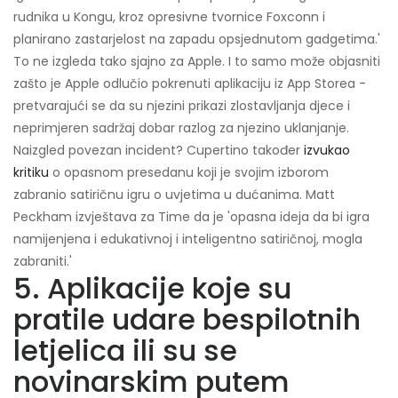
rudnika u Kongu, kroz opresivne tvornice Foxconn i
planirano zastarjelost na zapadu opsjednutom gadgetima.'
To ne izgleda tako sjajno za Apple. I to samo može objasniti
zašto je Apple odlučio pokrenuti aplikaciju iz App Storea -
pretvarajući se da su njezini prikazi zlostavljanja djece i
neprimjeren sadržaj dobar razlog za njezino uklanjanje.
Naizgled povezan incident? Cupertino također
izvukao
kritiku
o opasnom presedanu koji je svojim izborom
zabranio satiričnu igru ​​o uvjetima u dućanima. Matt
Peckham izvještava za Time da je 'opasna ideja da bi igra
namijenjena i edukativnoj i inteligentno satiričnoj, mogla
zabraniti.'
5. Aplikacije koje su
pratile udare bespilotnih
letjelica ili su se
novinarskim putem