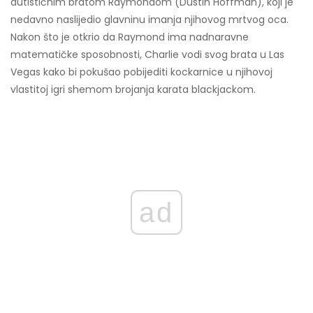
autističnim bratom Raymondom (Dustin Hoffman), koji je
nedavno naslijedio glavninu imanja njihovog mrtvog oca.
Nakon što je otkrio da Raymond ima nadnaravne
matematičke sposobnosti, Charlie vodi svog brata u Las
Vegas kako bi pokušao pobijediti kockarnice u njihovoj
vlastitoj igri shemom brojanja karata blackjackom.
ad