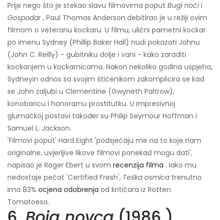
Prije nego što je stekao slavu filmovima poput
Bugi noći
i
Gospodar
, Paul Thomas Anderson debitirao je u režiji ovim
filmom o veteranu kockaru. U filmu, ulični pametni kockar
po imenu Sydney (Phillip Baker Hall) nudi pokazati Johnu
(John C. Reilly) - gubitniku dolje i vani - kako zaraditi
kockanjem u kockarnicama. Nakon nekoliko godina uspjeha,
Sydneyin odnos sa svojim štićenikom zakomplicira se kad
se John zaljubi u Clementine (Gwyneth Paltrow),
konobaricu i honorarnu prostitutku. U impresivnoj
glumačkoj postavi također su Philip Seymour Hoffman i
Samuel L. Jackson.
'Filmovi poput' Hard Eight 'podsjećaju me na to koje nam
originalne, uvjerljive likove filmovi ponekad mogu dati',
napisao je Roger Ebert u svom
recenzija filma
. Iako mu
nedostaje pečat 'Certified Fresh',
Teška osmica
trenutno
ima 83%
ocjena odobrenja
od kritičara iz Rotten
Tomatoesa.
6.
Boja novca
(1986.)