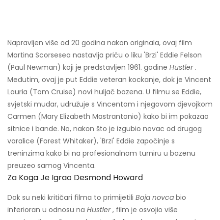
Napravljen više od 20 godina nakon originala, ovaj film
Martina Scorsesea nastavlja priču o liku 'Brzi' Eddie Felson
(Paul Newman) koji je predstavljen 1961. godine
Hustler
.
Međutim, ovaj je put Eddie veteran kockanje, dok je Vincent
Lauria (Tom Cruise) novi huljač bazena. U filmu se Eddie,
svjetski mudar, udružuje s Vincentom i njegovom djevojkom
Carmen (Mary Elizabeth Mastrantonio) kako bi im pokazao
sitnice i bande. No, nakon što je izgubio novac od drugog
varalice (Forest Whitaker), 'Brzi' Eddie započinje s
treninzima kako bi na profesionalnom turniru u bazenu
preuzeo samog Vincenta.
Za Koga Je Igrao Desmond Howard
Dok su neki kritičari filma to primijetili
Boja novca
bio
inferioran u odnosu na
Hustler
, film je osvojio više