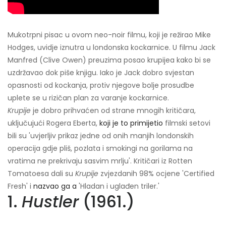
Mukotrpni pisac u ovom neo-noir filmu, koji je režirao Mike
Hodges, uvidje iznutra u londonska kockarnice. U filmu Jack
Manfred (Clive Owen) preuzima posao krupijea kako bi se
uzdržavao dok piše knjigu. Iako je Jack dobro svjestan
opasnosti od kockanja, protiv njegove bolje prosudbe
uplete se u rizičan plan za varanje kockarnice.
Krupije
je dobro prihvaćen od strane mnogih kritičara,
uključujući Rogera Eberta,
koji je to primijetio
filmski setovi
bili su 'uvjerljiv prikaz jedne od onih manjih londonskih
operacija gdje pliš, pozlata i smokingi na gorilama na
vratima ne prekrivaju sasvim mrlju'. Kritičari iz Rotten
Tomatoesa dali su
Krupije
zvjezdanih 98% ocjene 'Certified
Fresh' i
nazvao ga a
'Hladan i uglađen triler.'
1.
Hustler
(1961.)