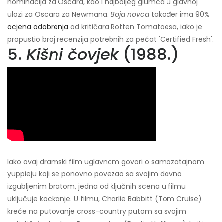
nominacija za Oscara, kao i najboljeg glumca u glavnoj
ulozi za Oscara za Newmana.
Boja novca
također ima 90%
ocjena odobrenja
od kritičara Rotten Tomatoesa, iako je
propustio broj recenzija potrebnih za pečat 'Certified Fresh'.
5.
Kišni čovjek
(1988.)
Iako ovaj dramski film uglavnom govori o samozatajnom
yuppieju koji se ponovno povezao sa svojim davno
izgubljenim bratom, jedna od ključnih scena u filmu
uključuje kockanje. U filmu, Charlie Babbitt (Tom Cruise)
kreće na putovanje cross-country putom sa svojim