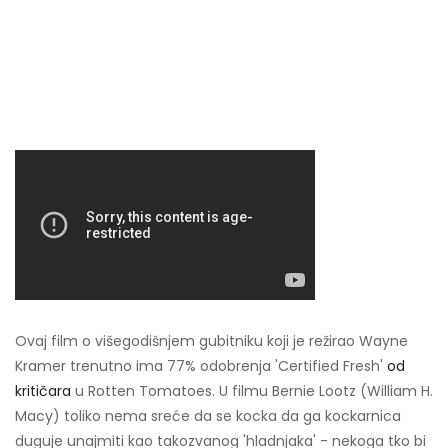
Ovaj film o višegodišnjem gubitniku koji je režirao Wayne
Kramer trenutno ima 77% odobrenja 'Certified Fresh'
od
kritičara
u Rotten Tomatoes. U filmu Bernie Lootz (William H.
Macy) toliko nema sreće da se kocka da ga kockarnica
duguje unajmiti kao takozvanog 'hladnjaka' - nekoga tko bi