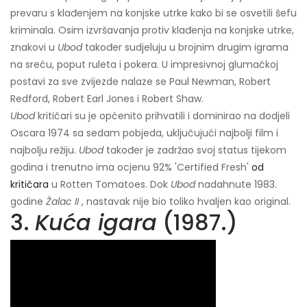
prevaru s klađenjem na konjske utrke kako bi se osvetili šefu
kriminala. Osim izvršavanja protiv klađenja na konjske utrke,
znakovi u
Ubod
također sudjeluju u brojnim drugim igrama
na sreću, poput ruleta i pokera. U impresivnoj glumačkoj
postavi za sve zvijezde nalaze se Paul Newman, Robert
Redford, Robert Earl Jones i Robert Shaw.
Ubod
kritičari su je općenito prihvatili i dominirao na dodjeli
Oscara 1974 sa sedam pobjeda, uključujući najbolji film i
najbolju režiju.
Ubod
također je zadržao svoj status tijekom
godina i trenutno ima ocjenu 92% 'Certified Fresh'
od
kritičara
u Rotten Tomatoes. Dok
Ubod
nadahnute 1983.
godine
Žalac II
, nastavak nije bio toliko hvaljen kao original.
3.
Kuća igara
(1987.)