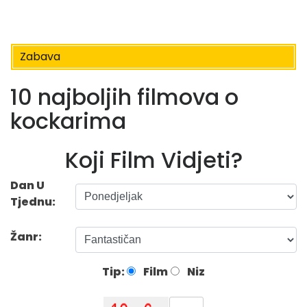
Zabava
10 najboljih filmova o
kockarima
Koji Film Vidjeti?
Dan U
Tjednu:
Žanr:
Tip:
Film
Niz