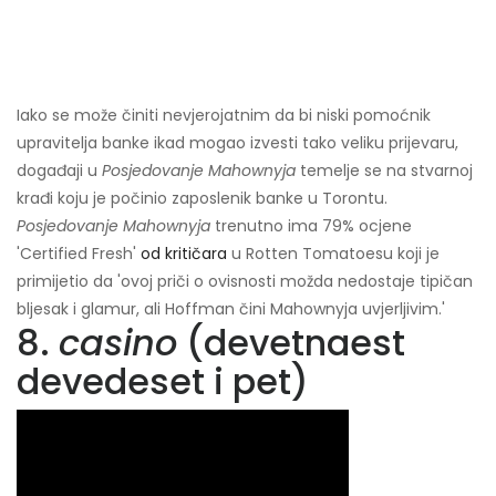
Iako se može činiti nevjerojatnim da bi niski pomoćnik
upravitelja banke ikad mogao izvesti tako veliku prijevaru,
događaji u
Posjedovanje Mahownyja
temelje se na stvarnoj
krađi koju je počinio zaposlenik banke u Torontu.
Posjedovanje Mahownyja
trenutno ima 79% ocjene
'Certified Fresh'
od kritičara
u Rotten Tomatoesu koji je
primijetio da 'ovoj priči o ovisnosti možda nedostaje tipičan
bljesak i glamur, ali Hoffman čini Mahownyja uvjerljivim.'
8.
casino
(devetnaest
devedeset i pet)