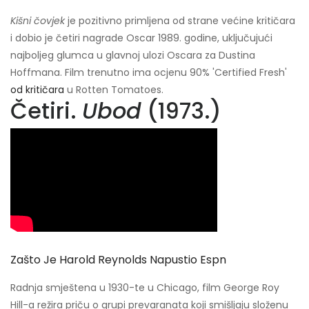
Kišni čovjek
je pozitivno primljena od strane većine kritičara
i dobio je četiri nagrade Oscar 1989. godine, uključujući
najboljeg glumca u glavnoj ulozi Oscara za Dustina
Hoffmana. Film trenutno ima ocjenu 90% 'Certified Fresh'
od kritičara
u Rotten Tomatoes.
Četiri.
Ubod
(1973.)
Zašto Je Harold Reynolds Napustio Espn
Radnja smještena u 1930-te u Chicago, film George Roy
Hill-a režira priču o grupi prevaranata koji smišljaju složenu