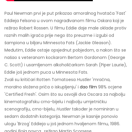
Paul Newman prvi je put prikazao amoralnog hvatača 'Fast'
Eddieja Felsona u ovom nagrađivanom filmu Oskara koji je
režirao Robert Rossen. U filmu Eddie daje male oklade protiv
raznih malih igrača prije nego što preuzme i izgubi od
šampiona u biljaru Minnesota Fats (Jackie Gleason).
Međutim, Eddie ostaje opsjednut pobjedom, a nakon što se
našao s veteranom kockarom Bertom Gordonom (George
C. Scott) i usamljenom alkoholičarkom Sarah (Piper Laurie),
Eddie još jednom puca u Minnesota Fats.
Zvali su kritičari Rotten Tomatoesa
Hustler
'mračna,
moralno složena priča o iskupljenju' i
dao film
98% ocjene
'Certified Fresh'. Osim što su osvojili dva Oscara za najbolju
kinematografsku crno-bijelu i najbolju umjetničku
scenografiju, crno-bijelu,
Hustler
također je nominiran u
sedam dodatnih kategorija. Newman je kasnije ponovio
ulogu 'Brzog' Eddieja u još jednom hvaljenom filmu, 1986.
godini
Boja novca
, režirao Martin Scorsese.