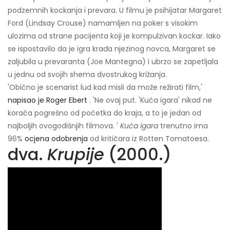
podzemnih kockanja i prevara. U filmu je psihijatar Margaret
Ford (Lindsay Crouse) namamljen na poker s visokim
ulozima od strane pacijenta koji je kompulzivan kockar. Iako
se ispostavilo da je igra krađa njezinog novca, Margaret se
zaljubila u prevaranta (Joe Mantegna) i ubrzo se zapetljala
u jednu od svojih shema dvostrukog križanja.
'Obično je scenarist lud kad misli da može režirati film,'
napisao je Roger Ebert
. 'Ne ovaj put. 'Kuća igara' nikad ne
korača pogrešno od početka do kraja, a to je jedan od
najboljih ovogodišnjih filmova. '
Kuća igara
trenutno ima
96%
ocjena odobrenja
od kritičara iz Rotten Tomatoesa.
dva.
Krupije
(2000.)