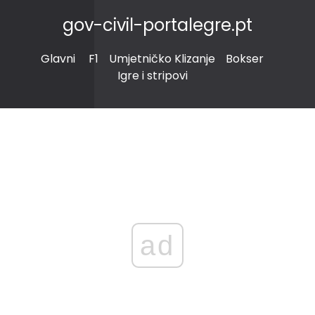
gov-civil-portalegre.pt
Glavni
F1
Umjetničko Klizanje
Bokser
Igre i stripovi
ad