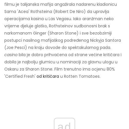
filmu je talijanska mafija angažirala nadarenu kladionicu
Sama 'Acea' Rothsteina (Robert De Niro) da upravlja
operacijama kasina u Las Vegasu. Iako aranžman neko
vrijeme djeluje glatko, Rothsteinov sudbonosni brak s
narkomanom Ginger (Sharon Stone) i sve bezobzirniji
postupci nasilnog mafijaškog podređenog Nickyja Santora
(Joe Pesci) na kraju dovode do spektakularnog pada.
casino
bila je dobro prihvaćena od strane većine kritičara i
dobila je najbolju glumicu u nominaciji za glavnu ulogu u
Oskaru za Sharon Stone. Film trenutno ima ocjenu 80%
'Certified Fresh'
od kritičara
u Rotten Tomatoes.
ad