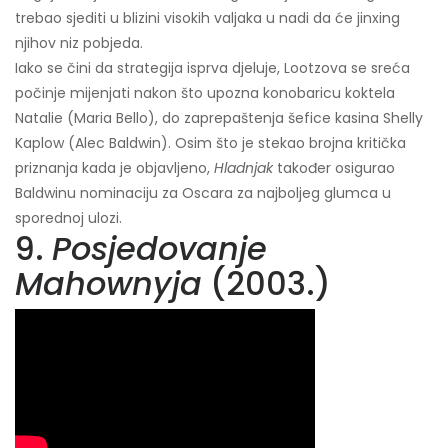
trebao sjediti u blizini visokih valjaka u nadi da će jinxing
njihov niz pobjeda.
Iako se čini da strategija isprva djeluje, Lootzova se sreća
počinje mijenjati nakon što upozna konobaricu koktela
Natalie (Maria Bello), do zaprepaštenja šefice kasina Shelly
Kaplow (Alec Baldwin). Osim što je stekao brojna kritička
priznanja kada je objavljeno,
Hladnjak
također osigurao
Baldwinu nominaciju za Oscara za najboljeg glumca u
sporednoj ulozi.
9.
Posjedovanje
Mahownyja
(2003.)