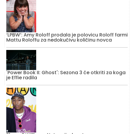
‘LPBW’: Amy Roloff prodala je polovicu Roloff farmi
Mattu Roloffu za nedokučivu količinu novca
'Power Book II: Ghost': Sezona 3 će otkriti za koga
je Effie radila