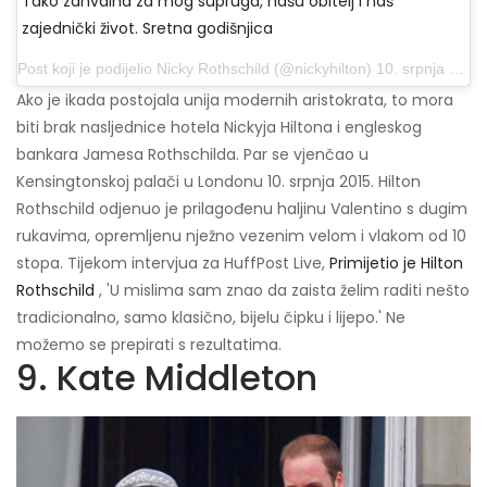
Tako zahvalna za mog supruga, našu obitelj i naš
zajednički život. Sretna godišnjica
Post koji je podijelio Nicky Rothschild (@nickyhilton) 10. srpnja 2017. u 8:05 PDT
Ako je ikada postojala unija modernih aristokrata, to mora
biti brak nasljednice hotela Nickyja Hiltona i engleskog
bankara Jamesa Rothschilda. Par se vjenčao u
Kensingtonskoj palači u Londonu 10. srpnja 2015. Hilton
Rothschild odjenuo je prilagođenu haljinu Valentino s dugim
rukavima, opremljenu nježno vezenim velom i vlakom od 10
stopa. Tijekom intervjua za HuffPost Live,
Primijetio je Hilton
Rothschild
, 'U mislima sam znao da zaista želim raditi nešto
tradicionalno, samo klasično, bijelu čipku i lijepo.' Ne
možemo se prepirati s rezultatima.
9. Kate Middleton