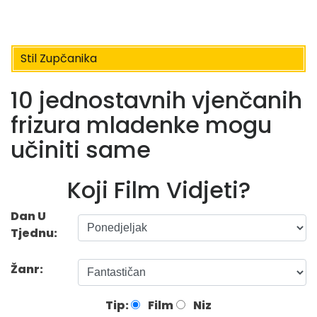
Stil Zupčanika
10 jednostavnih vjenčanih
frizura mladenke mogu
učiniti same
Koji Film Vidjeti?
Dan U
Tjednu:
Žanr:
Tip:
Film
Niz