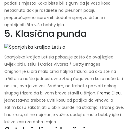
padati s mjesta. Kako biste bili sigurni da je vaša kosa
netaknuta dok je razdirete na plesnom podiju,
preporučujemo isprazniti dodatni sprej za držanje i
upotrijebiti što više bobby igla.
5. Klasična punđa
Španjolska kraljica Letizia pokazuje zašto će ovaj izgled
uvijek biti u stilu. | Carlos Alvarez / Getty Images
Chignon je u biti mala crna haljina frizura, pa ako ste na
tržištu za nešto jednostavno zbog čega vam kosa neće biti
na licu, ova je za vas. Srećom, ne trebate pozvati nekog
skupog frizera da bi vam brave stavili u šinjon.
Prema Elleu
,
jednostavno trebate uviti kosu od potiljka do vrhova, a
zatim kosu zakotrljati u oblik punđe na stražnjoj strani glave.
I na kraju, ali ne najmanje važno, dodajte malo bobby igle i
lak za kosu za dobru mjeru.