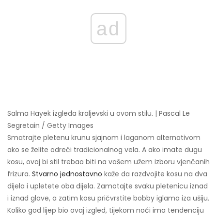
ad
Salma Hayek izgleda kraljevski u ovom stilu. | Pascal Le
Segretain / Getty Images
Smatrajte pletenu krunu sjajnom i laganom alternativom
ako se želite odreći tradicionalnog vela. A ako imate dugu
kosu, ovaj bi stil trebao biti na vašem užem izboru vjenčanih
frizura.
Stvarno jednostavno
kaže da razdvojite kosu na dva
dijela i upletete oba dijela. Zamotajte svaku pletenicu iznad
i iznad glave, a zatim kosu pričvrstite bobby iglama iza ušiju.
Koliko god lijep bio ovaj izgled, tijekom noći ima tendenciju