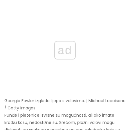
ad
Georgia Fowler izgleda lijepo s valovima. | Michael Loccisano
/ Getty Images
Punđe i pletenice izvrsne su mogućnosti, ali ako imate
kratku kosu, nedostižne su. Srećom, plažni valovi mogu
djelovati na svakoga - posebno na one mladenke koje se