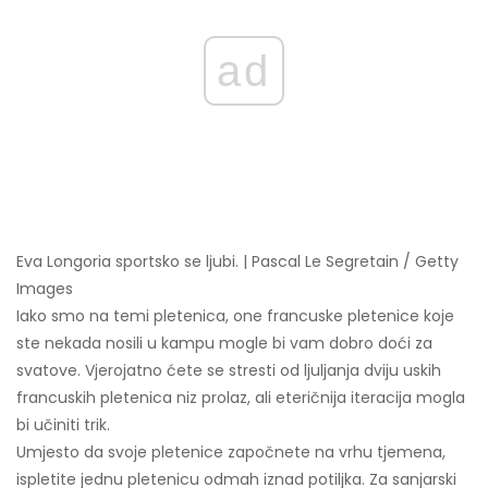
ad
Eva Longoria sportsko se ljubi. | Pascal Le Segretain / Getty
Images
Iako smo na temi pletenica, one francuske pletenice koje
ste nekada nosili u kampu mogle bi vam dobro doći za
svatove. Vjerojatno ćete se stresti od ljuljanja dviju uskih
francuskih pletenica niz prolaz, ali eteričnija iteracija mogla
bi učiniti trik.
Umjesto da svoje pletenice započnete na vrhu tjemena,
ispletite jednu pletenicu odmah iznad potiljka. Za sanjarski