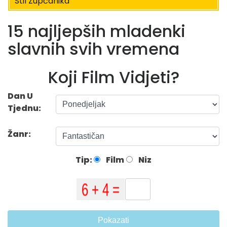
Stil Zupčanika
15 najljepših mladenki
slavnih svih vremena
Koji Film Vidjeti?
Dan U
Tjednu:
Žanr:
Tip:
Film
Niz
Pokazati