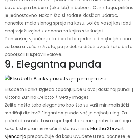
bave dugim bobom (aka lob) ili bobom. Osim toga, prilično
je jednostavno. Nakon što si zadate klasičan udarac,
nanesite malo slanog spreja na kosu. Sol će vašoj kosi dati
onaj svježi izgled s oceana za kojim ste žudjeli.
Dan vašeg vjenčanja trebao bi biti jedan od najboljih dana
za kosu u vašem životu, pa je dobro držati uvijač kako biste
poboljšali ili ispravili valove.
9. Elegantna punđa
Elisabeth Banks izgleda zapanjujuće u ovoj klasičnoj punđi. |
Vittorio Zunino Celotto / Getty Images
Želite nešto tako elegantno kao što su vaši minimalistički
središnji dijelovi? Elegantna punđa vaš je najbolji ulog. Za
početak osušite kosu i upotrijebite serum protiv kovrčanja
kako biste pramene učinili što ravnijim.
Martha Stewart
Vjenčanja
preporučuje da kosu uvučete u rep, počnete je