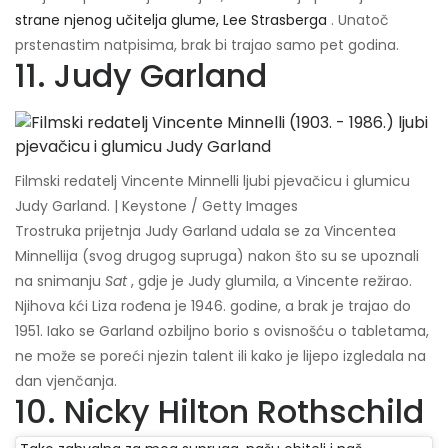
strane njenog učitelja glume, Lee Strasberga
. Unatoč
prstenastim natpisima, brak bi trajao samo pet godina.
11. Judy Garland
Filmski redatelj Vincente Minnelli ljubi pjevačicu i glumicu
Judy Garland. | Keystone / Getty Images
Trostruka prijetnja Judy Garland udala se za Vincentea
Minnellija (svog drugog supruga) nakon što su se upoznali
na snimanju
Sat
, gdje je Judy glumila, a Vincente režirao.
Njihova kći Liza rođena je 1946. godine, a brak je trajao do
1951. Iako se Garland ozbiljno borio s ovisnošću o tabletama,
ne može se poreći njezin talent ili kako je lijepo izgledala na
dan vjenčanja.
10. Nicky Hilton Rothschild