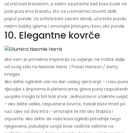
učvršćivati ​​kravatom, a zatim zaustavite kad kosa bude na
pola puta kroz kravatu, što će u konačnici stvoriti oblik
poput punđe. Za sofisticirani završni detalj, učvrstite punđu
nekim bobby iglama i omotajte pristupnu kosu oko punđe.
10. Elegantne kovrče
Ako vam je potrebna inspiracija za uvijanje, ne tražite dalje
od ovog stila na Naomie Harris. | Frazer Harrison / Getty
Images
Ako želite izgledati
vas
na dan vašeg vjenčanja - i nisu puno
djevojke s šinjonima ili pletenicama, glava puna raspuštenih
uvojaka mogla bi biti baš stvar. Jednostavno utaknite uvijač
- ako želite velike, raspuštene kovrče, trebali biste imati pri
ruci cijev od dva inča - omotajte te niti oko štapića i
otpustite. Ako želite da vaša kosa izgleda prirodnije nego
njegovana, pokušajte uvojiti kose različite veličine na