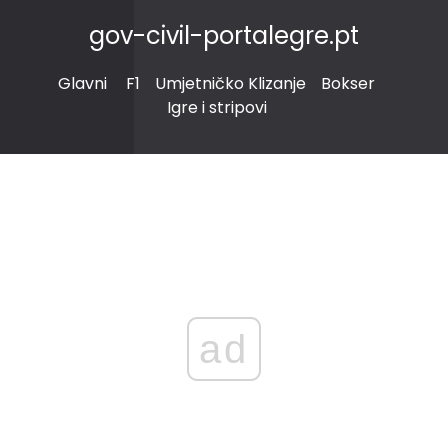
gov-civil-portalegre.pt
Glavni
F1
Umjetničko Klizanje
Bokser
Igre i stripovi
ad