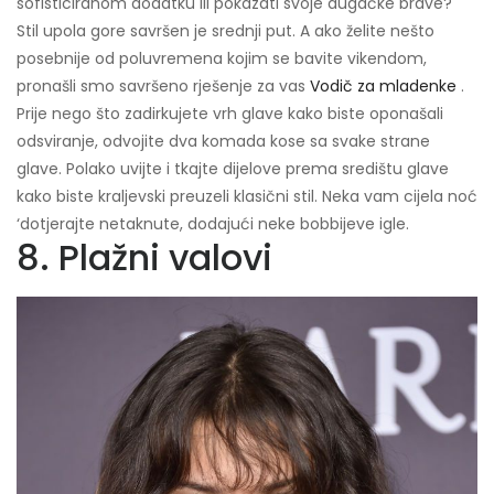
sofisticiranom dodatku ili pokazati svoje dugačke brave?
Stil upola gore savršen je srednji put. A ako želite nešto
posebnije od poluvremena kojim se bavite vikendom,
pronašli smo savršeno rješenje za vas
Vodič za mladenke
.
Prije nego što zadirkujete vrh glave kako biste oponašali
odsviranje, odvojite dva komada kose sa svake strane
glave. Polako uvijte i tkajte dijelove prema središtu glave
kako biste kraljevski preuzeli klasični stil. Neka vam cijela noć
‘dotjerajte netaknute, dodajući neke bobbijeve igle.
8. Plažni valovi