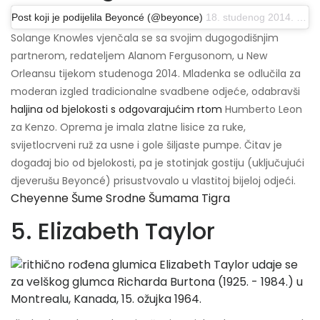
Post koji je podijelila Beyoncé (@beyonce)
18. studenog 2014. u 20:17 PST
Solange Knowles vjenčala se sa svojim dugogodišnjim
partnerom, redateljem Alanom Fergusonom, u New
Orleansu tijekom studenoga 2014. Mladenka se odlučila za
moderan izgled tradicionalne svadbene odjeće, odabravši
haljina od bjelokosti s odgovarajućim rtom
Humberto Leon
za Kenzo. Oprema je imala zlatne lisice za ruke,
svijetlocrveni ruž za usne i gole šiljaste pumpe. Čitav je
događaj bio od bjelokosti, pa je stotinjak gostiju (uključujući
djeverušu Beyoncé) prisustvovalo u vlastitoj bijeloj odjeći.
Cheyenne Šume Srodne Šumama Tigra
5. Elizabeth Taylor