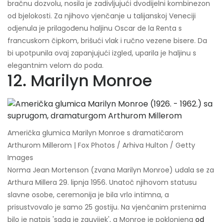
bračnu dozvolu, nosila je zadivljujući dvodijelni kombinezon
od bjelokosti. Za njihovo vjenčanje u talijanskoj Veneciji
odjenula je prilagođenu haljinu Oscar de la Renta s
francuskom čipkom, brišući vlak i ručno vezene bisere. Da
bi upotpunila ovaj zapanjujući izgled, uparila je haljinu s
elegantnim velom do poda.
12. Marilyn Monroe
Američka glumica Marilyn Monroe s dramatičarom
Arthurom Millerom | Fox Photos / Arhiva Hulton / Getty
Images
Norma Jean Mortenson (zvana Marilyn Monroe) udala se za
Arthura Millera 29. lipnja 1956. Unatoč njihovom statusu
slavne osobe, ceremonija je bila vrlo intimna, a
prisustvovalo je samo 25 gostiju. Na vjenčanim prstenima
bilo je natpis 'sada je zauvijek', a Monroe je poklonjena
od