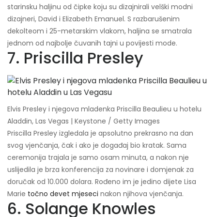
starinsku haljinu od čipke koju su dizajnirali velški modni
dizajneri, David i Elizabeth Emanuel. S razbarušenim
dekolteom i 25-metarskim vlakom, haljina se smatrala
jednom od najbolje čuvanih tajni u povijesti mode.
7. Priscilla Presley
Elvis Presley i njegova mladenka Priscilla Beaulieu u hotelu
Aladdin, Las Vegas | Keystone / Getty Images
Priscilla Presley izgledala je apsolutno prekrasno na dan
svog vjenčanja, čak i ako je događaj bio kratak. Sama
ceremonija trajala je samo osam minuta, a nakon nje
uslijedila je brza konferencija za novinare i domjenak za
doručak od 10.000 dolara. Rođeno im je jedino dijete Lisa
Marie
točno devet mjeseci
nakon njihova vjenčanja.
6. Solange Knowles