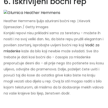
6. Iskrivljeni bočni rep
Heather Hemmens ljulja ažurirani bočni rep. | Kevork
Djansezian / Getty Images
Konjski repovi nisu prikladni samo za teretanu - možete ih
nositi i na svoj veliki dan. No, da biste repu pružili elegantan i
povišen zavrtanj, isprobajte uvijeni bočni rep koji
Vodič za
mladenke
kaže da bilo koji newbie može svladati. Sve što
trebate je dati kosi bočni dio - časopis za mladenke
preporučuje desni dio - ali prije nego što potisnete svu kosu
ulijevo, odvojite dio pramenova. Dalje, poželjet ćete uviti i
povući taj dio kose do ostatka grive kako biste na kraju
mogli vezati oba dijela u rep. Ovaj bi stil mogao raditi s bilo
kojom teksturom, ali mislimo da bi dodavanje mekih valova
na vaše krajeve bio lijep, ženstven dodir.