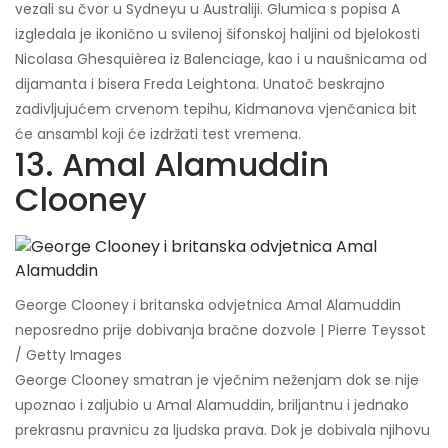
vezali su čvor u Sydneyu u Australiji. Glumica s popisa A
izgledala je ikonično u svilenoj šifonskoj haljini od bjelokosti
Nicolasa Ghesquièrea iz Balenciage, kao i u naušnicama od
dijamanta i bisera Freda Leightona. Unatoč beskrajno
zadivljujućem crvenom tepihu, Kidmanova vjenčanica bit
će ansambl koji će izdržati test vremena.
13. Amal Alamuddin
Clooney
George Clooney i britanska odvjetnica Amal Alamuddin
neposredno prije dobivanja bračne dozvole | Pierre Teyssot
/ Getty Images
George Clooney smatran je vječnim neženjam dok se nije
upoznao i zaljubio u Amal Alamuddin, briljantnu i jednako
prekrasnu pravnicu za ljudska prava. Dok je dobivala njihovu