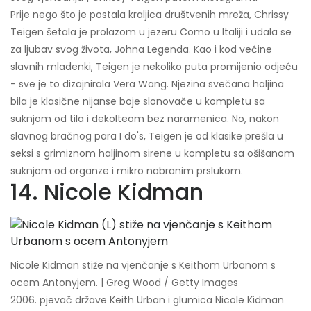
Prije nego što je postala kraljica društvenih mreža, Chrissy
Teigen šetala je prolazom u jezeru Como u Italiji i udala se
za ljubav svog života, Johna Legenda. Kao i kod većine
slavnih mladenki, Teigen je nekoliko puta promijenio odjeću
- sve je to dizajnirala Vera Wang. Njezina svečana haljina
bila je klasične nijanse boje slonovače u kompletu sa
suknjom od tila i dekolteom bez naramenica. No, nakon
slavnog bračnog para I do's, Teigen je od klasike prešla u
seksi s grimiznom haljinom sirene u kompletu sa ošišanom
suknjom od organze i mikro nabranim prslukom.
14. Nicole Kidman
Nicole Kidman stiže na vjenčanje s Keithom Urbanom s
ocem Antonyjem. | Greg Wood / Getty Images
2006. pjevač države Keith Urban i glumica Nicole Kidman