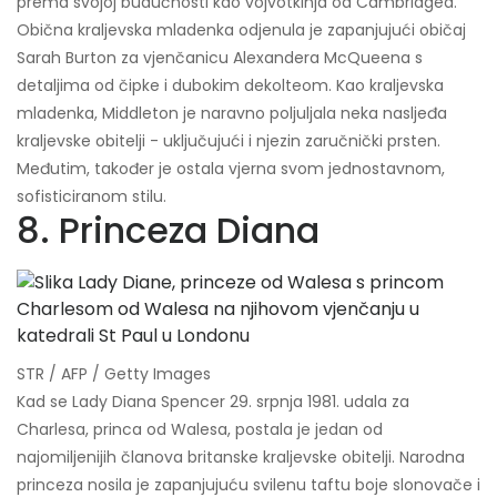
prema svojoj budućnosti kao vojvotkinja od Cambridgea.
Obična kraljevska mladenka odjenula je zapanjujući običaj
Sarah Burton za vjenčanicu Alexandera McQueena s
detaljima od čipke i dubokim dekolteom. Kao kraljevska
mladenka, Middleton je naravno poljuljala neka nasljeđa
kraljevske obitelji - uključujući i njezin zaručnički prsten.
Međutim, također je ostala vjerna svom jednostavnom,
sofisticiranom stilu.
8. Princeza Diana
STR / AFP / Getty Images
Kad se Lady Diana Spencer 29. srpnja 1981. udala za
Charlesa, princa od Walesa, postala je jedan od
najomiljenijih članova britanske kraljevske obitelji. Narodna
princeza nosila je zapanjujuću svilenu taftu boje slonovače i