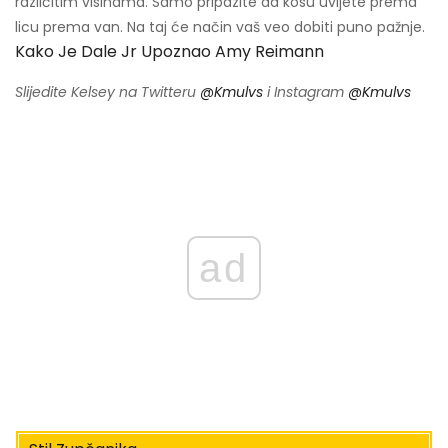
različitim visinama. Samo pripazite da kosu uvijete prema
licu prema van. Na taj će način vaš veo dobiti puno pažnje.
Kako Je Dale Jr Upoznao Amy Reimann
Slijedite Kelsey na Twitteru
@Kmulvs
i Instagram
@Kmulvs
ad